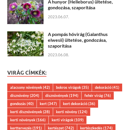
A hunyor (Helleborus) ültetése,
gondozása, szaporítása
2023.06.07.
A pompás hóvirág (Galanthus
elwesii) ültetése, gondozása,
szaporítása
2023.06.08.
VIRÁG CÍMKÉK:
alacsony növények
(42)
bokros virágok
(35)
dekoráció
(41)
dísznövény
(204)
dísznövények
(194)
fehér virág
(76)
gondozás
(40)
kert
(347)
kert dekoráció
(36)
kerti dísznövények
(28)
kerti növény
(124)
kerti növények
(166)
kerti virágok
(109)
kerttervezés
(191)
kertészet
(742)
kertészkedés
(174)