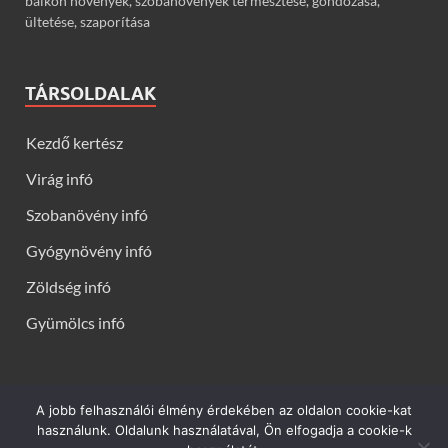
balkon növények, szobanövények termesztése, gondozása,
ültetése, szaporítása
TÁRSOLDALAK
Kezdő kertész
Virág infó
Szobanövény infó
Gyógynövény infó
Zöldség infó
Gyümölcs infó
A jobb felhasználói élmény érdekében az oldalon cookie-kat
Kerti virágok - Virág infók: Virág, virágok, évelők, örökzöldek,
használunk. Oldalunk használatával, Ön elfogadja a cookie-k
talajtakarók, balkon növények, szobanövények termesztése,