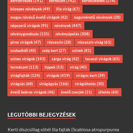
kerttervezés
(191)
kertészet
(742)
kertészkedés
(174)
közepes növények
(49)
lila virág
(67)
magas növésű évelő virágok
(42)
nagyméretű növények
(28)
népszerű virágok
(95)
növények
(447)
növénygondozás
(135)
növényápolás
(308)
piros virágok
(47)
rózsaszín
(28)
rózsaszín virág
(61)
szabadidő
(40)
szép kert
(27)
színek
(81)
színes virágok
(143)
sárga virág
(42)
tavaszi virágok
(65)
természet
(113)
tippek
(53)
virág
(40)
virágfajták
(124)
virágok
(419)
virágos kert
(39)
virágzás
(68)
virágágyás
(166)
virágültetés
(30)
évelő bokros virágok
(46)
évelő cserjék
(31)
ültetés
(60)
LEGUTÓBBI BEJEGYZÉSEK
Kerti díszcsillag sötét lila fajták (Scabiosa atropurpurea