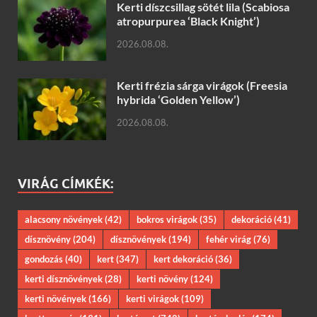
Kerti díszcsillag sötét lila (Scabiosa
atropurpurea ‘Black Knight’)
2026.08.08.
Kerti frézia sárga virágok (Freesia
hybrida ‘Golden Yellow’)
2026.08.08.
VIRÁG CÍMKÉK:
alacsony növények
(42)
bokros virágok
(35)
dekoráció
(41)
dísznövény
(204)
dísznövények
(194)
fehér virág
(76)
gondozás
(40)
kert
(347)
kert dekoráció
(36)
kerti dísznövények
(28)
kerti növény
(124)
kerti növények
(166)
kerti virágok
(109)