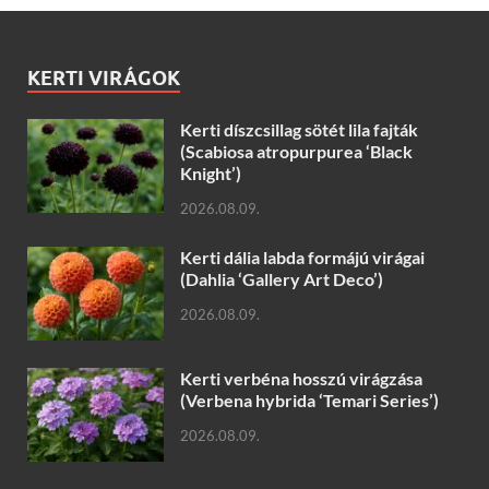
KERTI VIRÁGOK
Kerti díszcsillag sötét lila fajták
(Scabiosa atropurpurea ‘Black
Knight’)
2026.08.09.
Kerti dália labda formájú virágai
(Dahlia ‘Gallery Art Deco’)
2026.08.09.
Kerti verbéna hosszú virágzása
(Verbena hybrida ‘Temari Series’)
2026.08.09.