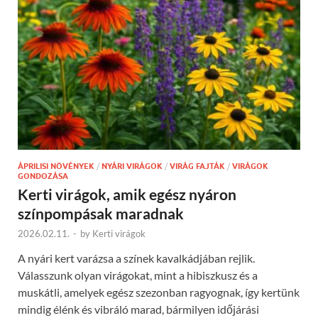
ÁPRILISI NÖVÉNYEK
/
NYÁRI VIRÁGOK
/
VIRÁG FAJTÁK
/
VIRÁGOK
GONDOZÁSA
Kerti virágok, amik egész nyáron
színpompásak maradnak
2026.02.11.
-
by
Kerti virágok
A nyári kert varázsa a színek kavalkádjában rejlik.
Válasszunk olyan virágokat, mint a hibiszkusz és a
muskátli, amelyek egész szezonban ragyognak, így kertünk
mindig élénk és vibráló marad, bármilyen időjárási