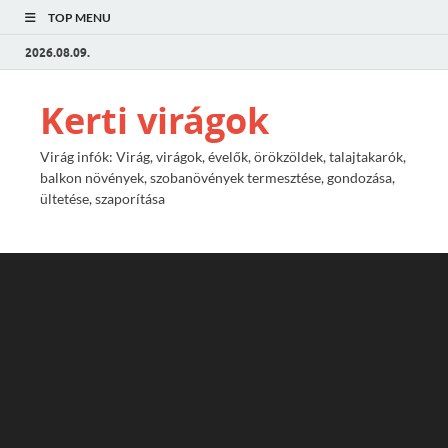
TOP MENU
2026.08.09.
Kerti virágok
Virág infók: Virág, virágok, évelők, örökzöldek, talajtakarók,
balkon növények, szobanövények termesztése, gondozása,
ültetése, szaporítása