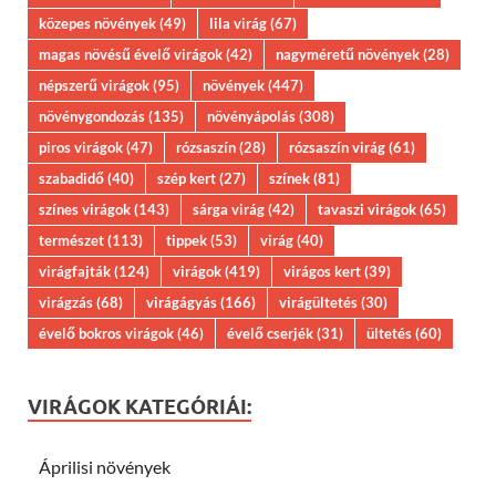
közepes növények
(49)
lila virág
(67)
magas növésű évelő virágok
(42)
nagyméretű növények
(28)
népszerű virágok
(95)
növények
(447)
növénygondozás
(135)
növényápolás
(308)
piros virágok
(47)
rózsaszín
(28)
rózsaszín virág
(61)
szabadidő
(40)
szép kert
(27)
színek
(81)
színes virágok
(143)
sárga virág
(42)
tavaszi virágok
(65)
természet
(113)
tippek
(53)
virág
(40)
virágfajták
(124)
virágok
(419)
virágos kert
(39)
virágzás
(68)
virágágyás
(166)
virágültetés
(30)
évelő bokros virágok
(46)
évelő cserjék
(31)
ültetés
(60)
VIRÁGOK KATEGÓRIÁI:
Áprilisi növények