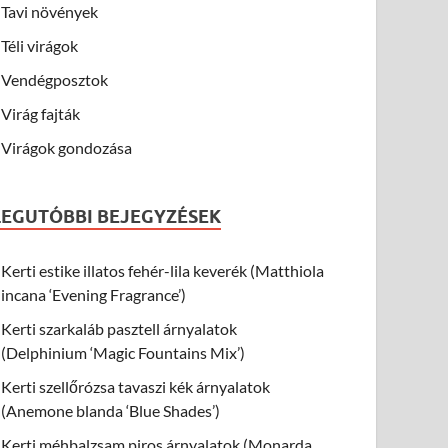
Tavi növények
Téli virágok
Vendégposztok
Virág fajták
Virágok gondozása
LEGUTÓBBI BEJEGYZÉSEK
Kerti estike illatos fehér-lila keverék (Matthiola
incana ‘Evening Fragrance’)
Kerti szarkaláb pasztell árnyalatok
(Delphinium ‘Magic Fountains Mix’)
Kerti szellőrózsa tavaszi kék árnyalatok
(Anemone blanda ‘Blue Shades’)
Kerti méhbalzsam piros árnyalatok (Monarda