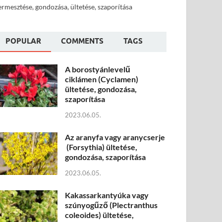
ermesztése, gondozása, ültetése, szaporítása
POPULAR
COMMENTS
TAGS
A borostyánlevelű
ciklámen (Cyclamen)
ültetése, gondozása,
szaporítása
2023.06.05.
Az aranyfa vagy aranycserje
(Forsythia) ültetése,
gondozása, szaporítása
2023.06.05.
Kakassarkantyúka vagy
szúnyogűző (Plectranthus
coleoides) ültetése,