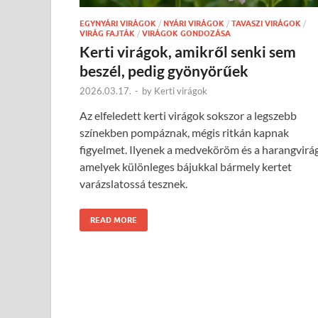
EGYNYÁRI VIRÁGOK
/
NYÁRI VIRÁGOK
/
TAVASZI VIRÁGOK
/
VIRÁG FAJTÁK
/
VIRÁGOK GONDOZÁSA
Kerti virágok, amikről senki sem
beszél, pedig gyönyörűek
2026.03.17.
-
by
Kerti virágok
Az elfeledett kerti virágok sokszor a legszebb
színekben pompáznak, mégis ritkán kapnak
figyelmet. Ilyenek a medveköröm és a harangvirág
amelyek különleges bájukkal bármely kertet
varázslatossá tesznek.
READ MORE