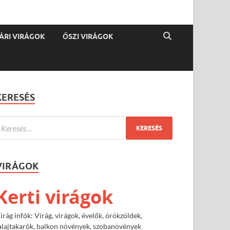
ÁRI VIRÁGOK
ŐSZI VIRÁGOK
KERESÉS
VIRÁGOK
Kerti virágok
irág infók: Virág, virágok, évelők, örökzöldek,
alajtakarók, balkon növények, szobanövények