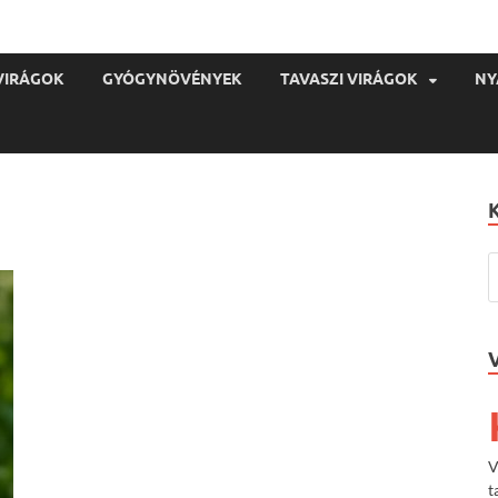
VIRÁGOK
GYÓGYNÖVÉNYEK
TAVASZI VIRÁGOK
NY
V
t