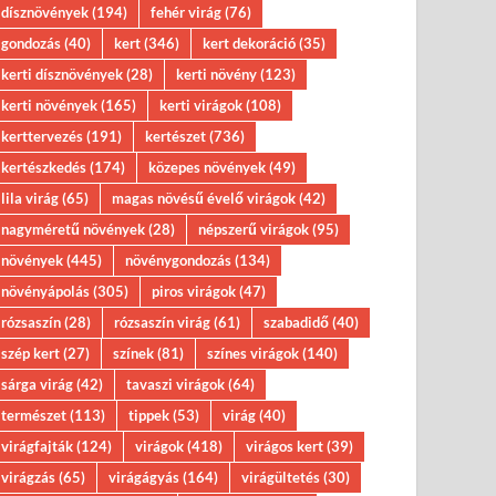
dísznövények
(194)
fehér virág
(76)
gondozás
(40)
kert
(346)
kert dekoráció
(35)
kerti dísznövények
(28)
kerti növény
(123)
kerti növények
(165)
kerti virágok
(108)
kerttervezés
(191)
kertészet
(736)
kertészkedés
(174)
közepes növények
(49)
lila virág
(65)
magas növésű évelő virágok
(42)
nagyméretű növények
(28)
népszerű virágok
(95)
növények
(445)
növénygondozás
(134)
növényápolás
(305)
piros virágok
(47)
rózsaszín
(28)
rózsaszín virág
(61)
szabadidő
(40)
szép kert
(27)
színek
(81)
színes virágok
(140)
sárga virág
(42)
tavaszi virágok
(64)
természet
(113)
tippek
(53)
virág
(40)
virágfajták
(124)
virágok
(418)
virágos kert
(39)
virágzás
(65)
virágágyás
(164)
virágültetés
(30)