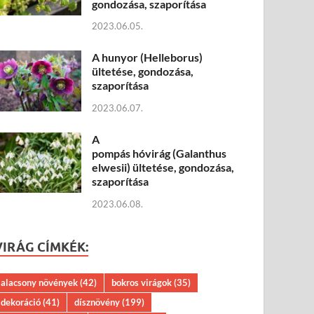
gondozása, szaporítása
2023.06.05.
A hunyor (Helleborus)
ültetése, gondozása,
szaporítása
2023.06.07.
A
pompás hóvirág (Galanthus
elwesii) ültetése, gondozása,
szaporítása
2023.06.08.
VIRÁG CÍMKÉK:
alacsony növények
(42)
bokros virágok
(35)
dekoráció
(41)
dísznövény
(199)