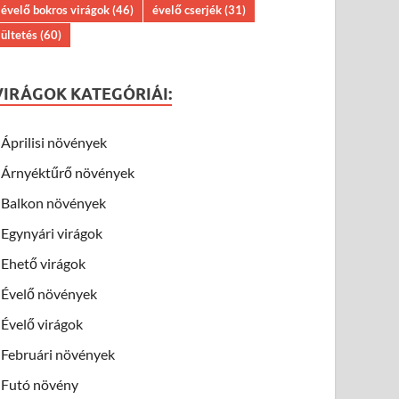
évelő bokros virágok
(46)
évelő cserjék
(31)
ültetés
(60)
VIRÁGOK KATEGÓRIÁI:
Áprilisi növények
Árnyéktűrő növények
Balkon növények
Egynyári virágok
Ehető virágok
Évelő növények
Évelő virágok
Februári növények
Futó növény