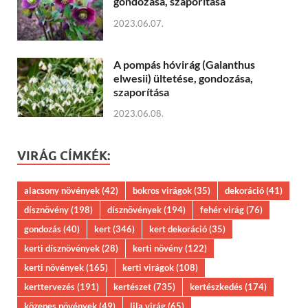
gondozása, szaporítása
2023.06.07.
A pompás hóvirág (Galanthus
elwesii) ültetése, gondozása,
szaporítása
2023.06.08.
VIRÁG CÍMKÉK:
alacsony növények
(42)
bokros virágok
(35)
dekoráció
(41)
dísznövény
(198)
dísznövények
(194)
fehér virág
(76)
gondozás
(40)
kert
(346)
kert dekoráció
(35)
kerti dísznövények
(28)
kerti növény
(122)
kerti növények
(165)
kerti virágok
(108)
kerttervezés
(191)
kertészet
(735)
kertészkedés
(174)
közepes növények
(49)
lila virág
(65)