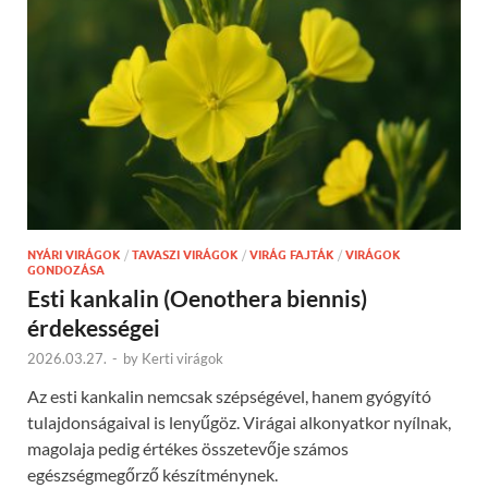
NYÁRI VIRÁGOK
/
TAVASZI VIRÁGOK
/
VIRÁG FAJTÁK
/
VIRÁGOK
GONDOZÁSA
Esti kankalin (Oenothera biennis)
érdekességei
2026.03.27.
-
by
Kerti virágok
Az esti kankalin nemcsak szépségével, hanem gyógyító
tulajdonságaival is lenyűgöz. Virágai alkonyatkor nyílnak,
magolaja pedig értékes összetevője számos
egészségmegőrző készítménynek.