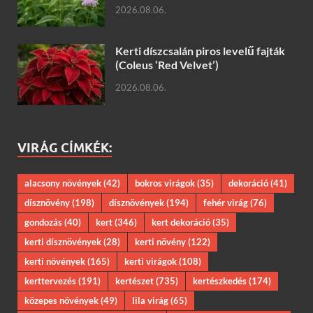
2026.08.06.
Kerti díszcsalán piros levelű fajták
(Coleus ‘Red Velvet’)
2026.08.06.
VIRÁG CÍMKÉK:
alacsony növények
(42)
bokros virágok
(35)
dekoráció
(41)
dísznövény
(198)
dísznövények
(194)
fehér virág
(76)
gondozás
(40)
kert
(346)
kert dekoráció
(35)
kerti dísznövények
(28)
kerti növény
(122)
kerti növények
(165)
kerti virágok
(108)
kerttervezés
(191)
kertészet
(735)
kertészkedés
(174)
közepes növények
(49)
lila virág
(65)