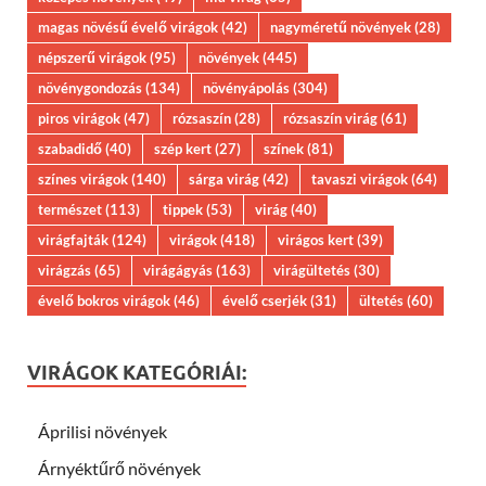
magas növésű évelő virágok
(42)
nagyméretű növények
(28)
népszerű virágok
(95)
növények
(445)
növénygondozás
(134)
növényápolás
(304)
piros virágok
(47)
rózsaszín
(28)
rózsaszín virág
(61)
szabadidő
(40)
szép kert
(27)
színek
(81)
színes virágok
(140)
sárga virág
(42)
tavaszi virágok
(64)
természet
(113)
tippek
(53)
virág
(40)
virágfajták
(124)
virágok
(418)
virágos kert
(39)
virágzás
(65)
virágágyás
(163)
virágültetés
(30)
évelő bokros virágok
(46)
évelő cserjék
(31)
ültetés
(60)
VIRÁGOK KATEGÓRIÁI:
Áprilisi növények
Árnyéktűrő növények