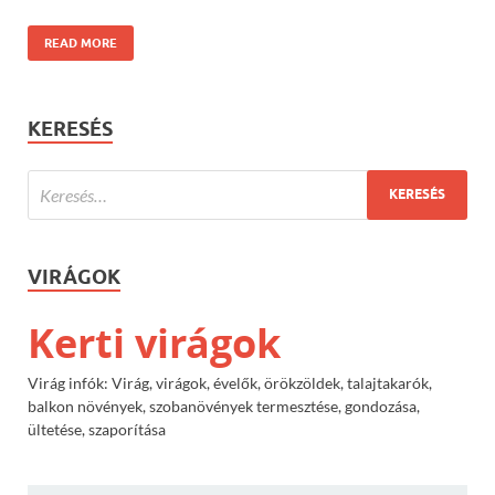
READ MORE
KERESÉS
VIRÁGOK
Kerti virágok
Virág infók: Virág, virágok, évelők, örökzöldek, talajtakarók,
balkon növények, szobanövények termesztése, gondozása,
ültetése, szaporítása