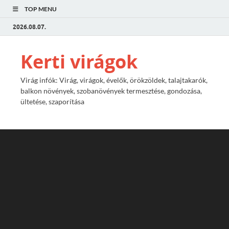
TOP MENU
2026.08.07.
Kerti virágok
Virág infók: Virág, virágok, évelők, örökzöldek, talajtakarók,
balkon növények, szobanövények termesztése, gondozása,
ültetése, szaporítása