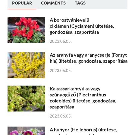
POPULAR
COMMENTS
TAGS
A borostyánlevelű
ciklámen (Cyclamen) ültetése,
gondozása, szaporítása
2023.06.05.
Az aranyfa vagy aranycserje (Forsyt
hia) ültetése, gondozása, szaporítása
2023.06.05.
Kakassarkantyúka vagy
szúnyogűző (Plectranthus
coleoides) ültetése, gondozása,
szaporítása
2023.06.05.
A hunyor (Helleborus) ültetése,