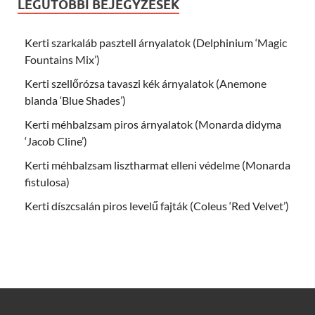
LEGUTÓBBI BEJEGYZÉSEK
Kerti szarkaláb pasztell árnyalatok (Delphinium ‘Magic
Fountains Mix’)
Kerti szellőrózsa tavaszi kék árnyalatok (Anemone
blanda ‘Blue Shades’)
Kerti méhbalzsam piros árnyalatok (Monarda didyma
‘Jacob Cline’)
Kerti méhbalzsam lisztharmat elleni védelme (Monarda
fistulosa)
Kerti díszcsalán piros levelű fajták (Coleus ‘Red Velvet’)