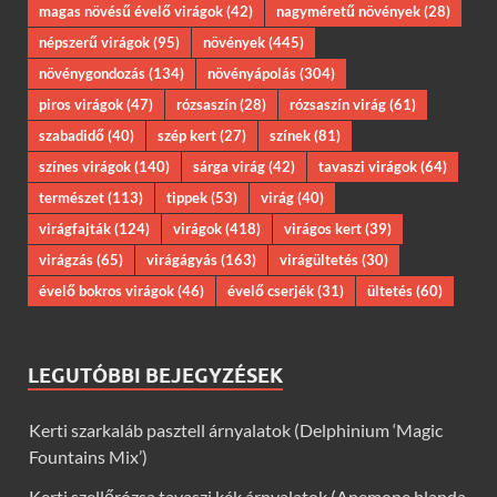
magas növésű évelő virágok
(42)
nagyméretű növények
(28)
népszerű virágok
(95)
növények
(445)
növénygondozás
(134)
növényápolás
(304)
piros virágok
(47)
rózsaszín
(28)
rózsaszín virág
(61)
szabadidő
(40)
szép kert
(27)
színek
(81)
színes virágok
(140)
sárga virág
(42)
tavaszi virágok
(64)
természet
(113)
tippek
(53)
virág
(40)
virágfajták
(124)
virágok
(418)
virágos kert
(39)
virágzás
(65)
virágágyás
(163)
virágültetés
(30)
évelő bokros virágok
(46)
évelő cserjék
(31)
ültetés
(60)
LEGUTÓBBI BEJEGYZÉSEK
Kerti szarkaláb pasztell árnyalatok (Delphinium ‘Magic
Fountains Mix’)
Kerti szellőrózsa tavaszi kék árnyalatok (Anemone blanda