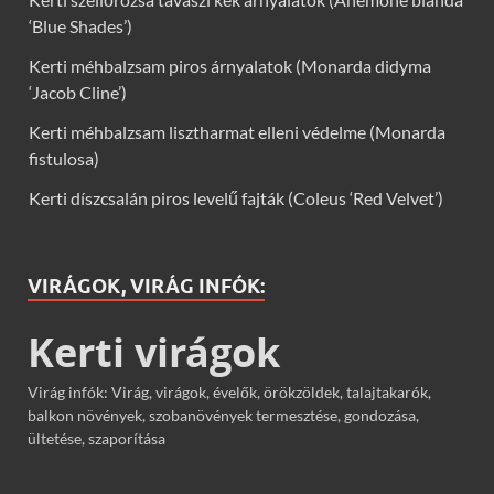
‘Blue Shades’)
Kerti méhbalzsam piros árnyalatok (Monarda didyma
‘Jacob Cline’)
Kerti méhbalzsam lisztharmat elleni védelme (Monarda
fistulosa)
Kerti díszcsalán piros levelű fajták (Coleus ‘Red Velvet’)
VIRÁGOK, VIRÁG INFÓK:
Kerti virágok
Virág infók: Virág, virágok, évelők, örökzöldek, talajtakarók,
balkon növények, szobanövények termesztése, gondozása,
ültetése, szaporítása