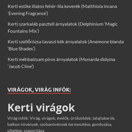
Kerti estike illatos fehér-lila keverék (Matthiola incana
‘Evening Fragrance’)
Kerti szarkaláb pasztell árnyalatok (Delphinium ‘Magic
Fountains Mix’)
Kerti szellőrózsa tavaszi kék árnyalatok (Anemone blanda
‘Blue Shades’)
Kerti méhbalzsam piros árnyalatok (Monarda didyma
‘Jacob Cline’)
VIRÁGOK, VIRÁG INFÓK:
Kerti virágok
Virág infók: Virág, virágok, évelők, örökzöldek, talajtakarók,
balkon növények, szobanövények termesztése, gondozása,
ültetése, szaporítása