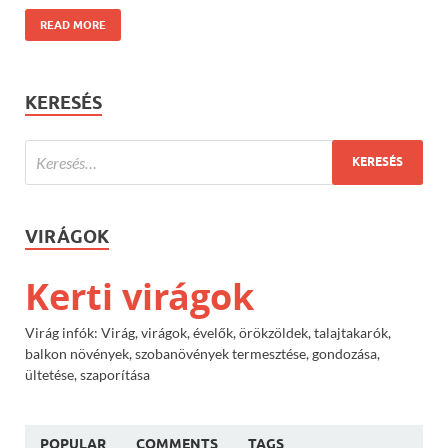
READ MORE
KERESÉS
VIRÁGOK
Kerti virágok
Virág infók: Virág, virágok, évelők, örökzöldek, talajtakarók,
balkon növények, szobanövények termesztése, gondozása,
ültetése, szaporítása
POPULAR
COMMENTS
TAGS