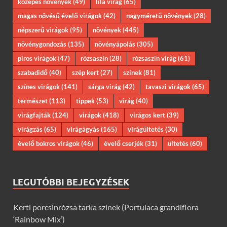
közepes növények
(49)
lila virág
(65)
magas növésű évelő virágok
(42)
nagyméretű növények
(28)
népszerű virágok
(95)
növények
(445)
növénygondozás
(135)
növényápolás
(305)
piros virágok
(47)
rózsaszín
(28)
rózsaszín virág
(61)
szabadidő
(40)
szép kert
(27)
színek
(81)
színes virágok
(141)
sárga virág
(42)
tavaszi virágok
(65)
természet
(113)
tippek
(53)
virág
(40)
virágfajták
(124)
virágok
(418)
virágos kert
(39)
virágzás
(65)
virágágyás
(165)
virágültetés
(30)
évelő bokros virágok
(46)
évelő cserjék
(31)
ültetés
(60)
LEGUTÓBBI BEJEGYZÉSEK
Kerti porcsinrózsa tarka színek (Portulaca grandiflora
‘Rainbow Mix’)