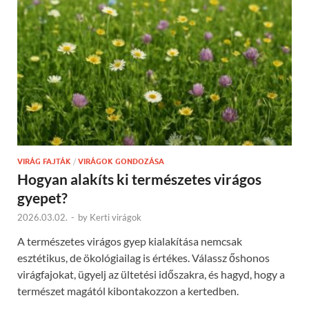
VIRÁG FAJTÁK
/
VIRÁGOK GONDOZÁSA
Hogyan alakíts ki természetes virágos
gyepet?
2026.03.02.
-
by
Kerti virágok
A természetes virágos gyep kialakítása nemcsak
esztétikus, de ökológiailag is értékes. Válassz őshonos
virágfajokat, ügyelj az ültetési időszakra, és hagyd, hogy a
természet magától kibontakozzon a kertedben.