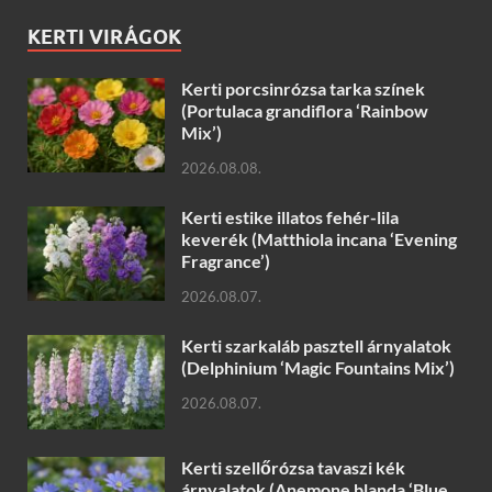
KERTI VIRÁGOK
Kerti porcsinrózsa tarka színek
(Portulaca grandiflora ‘Rainbow
Mix’)
2026.08.08.
Kerti estike illatos fehér-lila
keverék (Matthiola incana ‘Evening
Fragrance’)
2026.08.07.
Kerti szarkaláb pasztell árnyalatok
(Delphinium ‘Magic Fountains Mix’)
2026.08.07.
Kerti szellőrózsa tavaszi kék
árnyalatok (Anemone blanda ‘Blue