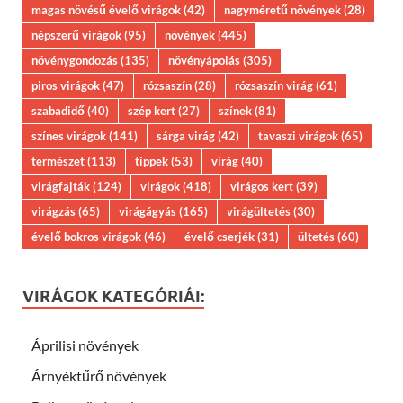
magas növésű évelő virágok
(42)
nagyméretű növények
(28)
népszerű virágok
(95)
növények
(445)
növénygondozás
(135)
növényápolás
(305)
piros virágok
(47)
rózsaszín
(28)
rózsaszín virág
(61)
szabadidő
(40)
szép kert
(27)
színek
(81)
színes virágok
(141)
sárga virág
(42)
tavaszi virágok
(65)
természet
(113)
tippek
(53)
virág
(40)
virágfajták
(124)
virágok
(418)
virágos kert
(39)
virágzás
(65)
virágágyás
(165)
virágültetés
(30)
évelő bokros virágok
(46)
évelő cserjék
(31)
ültetés
(60)
VIRÁGOK KATEGÓRIÁI:
Áprilisi növények
Árnyéktűrő növények