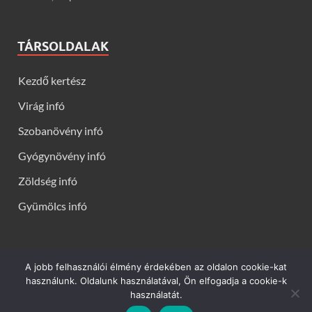
TÁRSOLDALAK
Kezdő kertész
Virág infó
Szobanövény infó
Gyógynövény infó
Zöldség infó
Gyümölcs infó
A jobb felhasználói élmény érdekében az oldalon cookie-kat
Kerti virágok - Virág infók: Virág, virágok, évelők, örökzöldek,
használunk. Oldalunk használatával, Ön elfogadja a cookie-k
talajtakarók, balkon növények, szobanövények termesztése,
használatát.
gondozása, ültetése, szaporítása