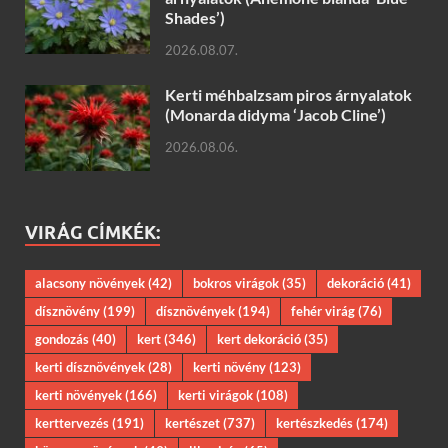
Shades’)
2026.08.07.
Kerti méhbalzsam piros árnyalatok
(Monarda didyma ‘Jacob Cline’)
2026.08.06.
VIRÁG CÍMKÉK:
alacsony növények
(42)
bokros virágok
(35)
dekoráció
(41)
dísznövény
(199)
dísznövények
(194)
fehér virág
(76)
gondozás
(40)
kert
(346)
kert dekoráció
(35)
kerti dísznövények
(28)
kerti növény
(123)
kerti növények
(166)
kerti virágok
(108)
kerttervezés
(191)
kertészet
(737)
kertészkedés
(174)