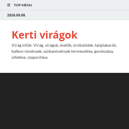
TOP MENU
2026.08.08.
Kerti virágok
Virág infók: Virág, virágok, évelők, örökzöldek, talajtakarók,
balkon növények, szobanövények termesztése, gondozása,
ültetése, szaporítása