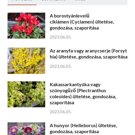
A borostyánlevelű
ciklámen (Cyclamen) ültetése,
gondozása, szaporítása
2023.06.05.
Az aranyfa vagy aranycserje (Forsyt
hia) ültetése, gondozása, szaporítása
2023.06.05.
Kakassarkantyúka vagy
szúnyogűző (Plectranthus
coleoides) ültetése, gondozása,
szaporítása
2023.06.05.
A hunyor (Helleborus) ültetése,
gondozása, szaporítása