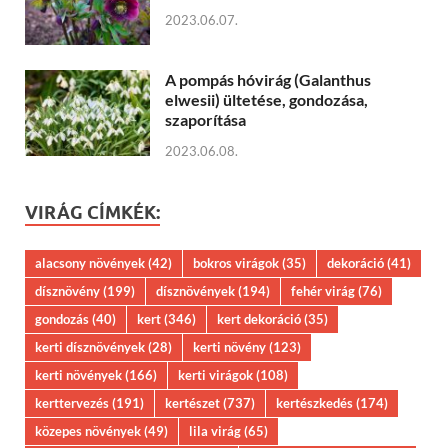
2023.06.07.
A pompás hóvirág (Galanthus
elwesii) ültetése, gondozása,
szaporítása
2023.06.08.
VIRÁG CÍMKÉK:
alacsony növények
(42)
bokros virágok
(35)
dekoráció
(41)
dísznövény
(199)
dísznövények
(194)
fehér virág
(76)
gondozás
(40)
kert
(346)
kert dekoráció
(35)
kerti dísznövények
(28)
kerti növény
(123)
kerti növények
(166)
kerti virágok
(108)
kerttervezés
(191)
kertészet
(737)
kertészkedés
(174)
közepes növények
(49)
lila virág
(65)