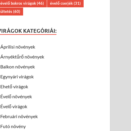
évelő bokros virágok
(46)
évelő cserjék
(31)
ültetés
(60)
VIRÁGOK KATEGÓRIÁI:
Áprilisi növények
Árnyéktűrő növények
Balkon növények
Egynyári virágok
Ehető virágok
Évelő növények
Évelő virágok
Februári növények
Futó növény