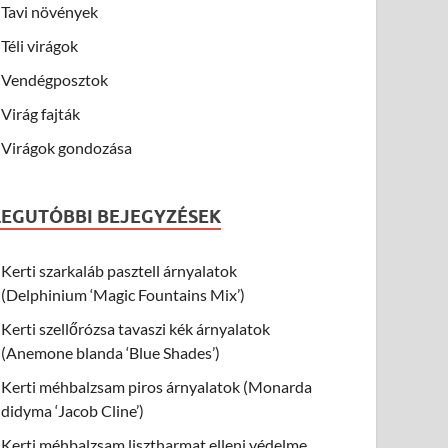
Tavi növények
Téli virágok
Vendégposztok
Virág fajták
Virágok gondozása
LEGUTÓBBI BEJEGYZÉSEK
Kerti szarkaláb pasztell árnyalatok
(Delphinium ‘Magic Fountains Mix’)
Kerti szellőrózsa tavaszi kék árnyalatok
(Anemone blanda ‘Blue Shades’)
Kerti méhbalzsam piros árnyalatok (Monarda
didyma ‘Jacob Cline’)
Kerti méhbalzsam lisztharmat elleni védelme