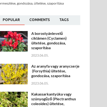
ermesztése, gondozása, ültetése, szaporítása
POPULAR
COMMENTS
TAGS
A borostyánlevelű
ciklámen (Cyclamen)
ültetése, gondozása,
szaporítása
2023.06.05.
Az aranyfa vagy aranycserje
(Forsythia) ültetése,
gondozása, szaporítása
2023.06.05.
Kakassarkantyúka vagy
szúnyogűző (Plectranthus
coleoides) ültetése,