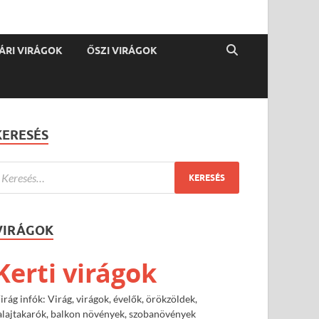
ÁRI VIRÁGOK
ŐSZI VIRÁGOK
KERESÉS
VIRÁGOK
Kerti virágok
irág infók: Virág, virágok, évelők, örökzöldek,
alajtakarók, balkon növények, szobanövények