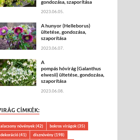
gondozása, szaporítása
2023.06.05.
A hunyor (Helleborus)
ültetése, gondozása,
szaporítása
2023.06.07.
A
pompás hóvirág (Galanthus
elwesii) ültetése, gondozása,
szaporítása
2023.06.08.
VIRÁG CÍMKÉK:
alacsony növények
(42)
bokros virágok
(35)
dekoráció
(41)
dísznövény
(198)