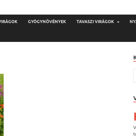
VIRÁGOK
GYÓGYNÖVÉNYEK
TAVASZI VIRÁGOK
NY
V
t