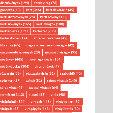
dísznövények
(194)
fehér virág
(76)
gondozás
(40)
kert
(346)
kert dekoráció
(35)
kerti dísznövények
(28)
kerti növény
(122)
kerti növények
(165)
kerti virágok
(108)
kerttervezés
(191)
kertészet
(735)
kertészkedés
(174)
közepes növények
(49)
lila virág
(65)
magas növésű évelő virágok
(42)
nagyméretű növények
(28)
népszerű virágok
(95)
növények
(445)
növénygondozás
(134)
növényápolás
(304)
piros virágok
(47)
rózsaszín
(28)
rózsaszín virág
(61)
szabadidő
(40)
szép kert
(27)
színek
(81)
színes virágok
(140)
sárga virág
(42)
tavaszi virágok
(64)
természet
(113)
tippek
(53)
virág
(40)
virágfajták
(124)
virágok
(418)
virágos kert
(39)
virágzás
(65)
virágágyás
(163)
virágültetés
(30)