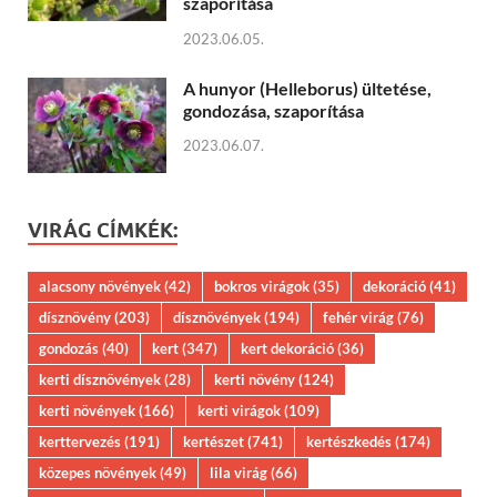
szaporítása
2023.06.05.
A hunyor (Helleborus) ültetése,
gondozása, szaporítása
2023.06.07.
VIRÁG CÍMKÉK:
alacsony növények
(42)
bokros virágok
(35)
dekoráció
(41)
dísznövény
(203)
dísznövények
(194)
fehér virág
(76)
gondozás
(40)
kert
(347)
kert dekoráció
(36)
kerti dísznövények
(28)
kerti növény
(124)
kerti növények
(166)
kerti virágok
(109)
kerttervezés
(191)
kertészet
(741)
kertészkedés
(174)
közepes növények
(49)
lila virág
(66)