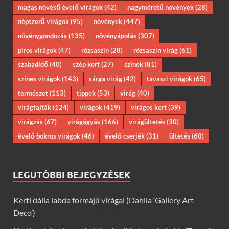
magas növésű évelő virágok
(42)
nagyméretű növények
(28)
népszerű virágok
(95)
növények
(447)
növénygondozás
(135)
növényápolás
(307)
piros virágok
(47)
rózsaszín
(28)
rózsaszín virág
(61)
szabadidő
(40)
szép kert
(27)
színek
(81)
színes virágok
(143)
sárga virág
(42)
tavaszi virágok
(65)
természet
(113)
tippek
(53)
virág
(40)
virágfajták
(124)
virágok
(419)
virágos kert
(39)
virágzás
(67)
virágágyás
(166)
virágültetés
(30)
évelő bokros virágok
(46)
évelő cserjék
(31)
ültetés
(60)
LEGUTÓBBI BEJEGYZÉSEK
Kerti dália labda formájú virágai (Dahlia ‘Gallery Art
Deco’)