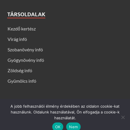
TÁRSOLDALAK
Kezdő kertész
Virág infó
Szobanövény infó
Gyógynövény infó
Zöldség infó
Gyümölcs infó
A jobb felhasználói élmény érdekében az oldalon cookie-kat
Kerti virágok - Virág infók: Virág, virágok, évelők, örökzöldek,
használunk. Oldalunk használatával, Ön elfogadja a cookie-k
talajtakarók, balkon növények, szobanövények termesztése,
használatát.
gondozása, ültetése, szaporítása
OK
Nem
Powered by
WordPress
and
HitMag
.