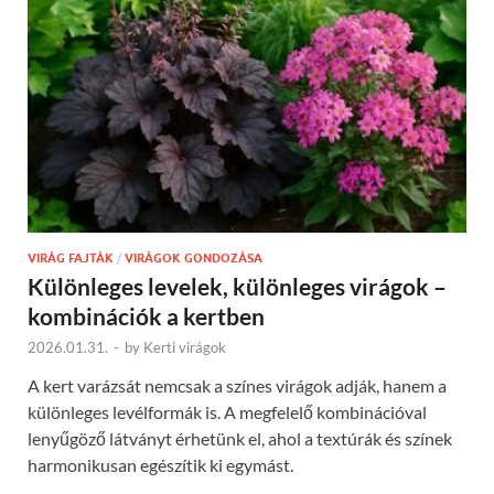
VIRÁG FAJTÁK
/
VIRÁGOK GONDOZÁSA
Különleges levelek, különleges virágok –
kombinációk a kertben
2026.01.31.
-
by
Kerti virágok
A kert varázsát nemcsak a színes virágok adják, hanem a
különleges levélformák is. A megfelelő kombinációval
lenyűgöző látványt érhetünk el, ahol a textúrák és színek
harmonikusan egészítik ki egymást.