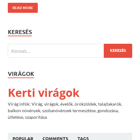
READ MORE
KERESÉS
VIRÁGOK
Kerti virágok
Virág infók: Virág, virágok, évelők, örökzöldek, talajtakarók,
balkon növények, szobanövények termesztése, gondozása,
ültetése, szaporítása
POPULAR
COMMENTS
TAGS