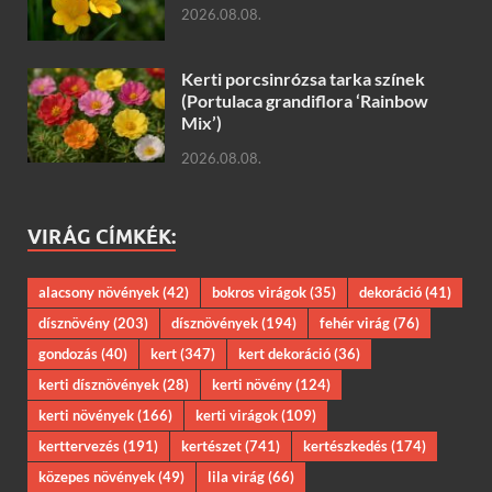
2026.08.08.
Kerti porcsinrózsa tarka színek
(Portulaca grandiflora ‘Rainbow
Mix’)
2026.08.08.
VIRÁG CÍMKÉK:
alacsony növények
(42)
bokros virágok
(35)
dekoráció
(41)
dísznövény
(203)
dísznövények
(194)
fehér virág
(76)
gondozás
(40)
kert
(347)
kert dekoráció
(36)
kerti dísznövények
(28)
kerti növény
(124)
kerti növények
(166)
kerti virágok
(109)
kerttervezés
(191)
kertészet
(741)
kertészkedés
(174)
közepes növények
(49)
lila virág
(66)