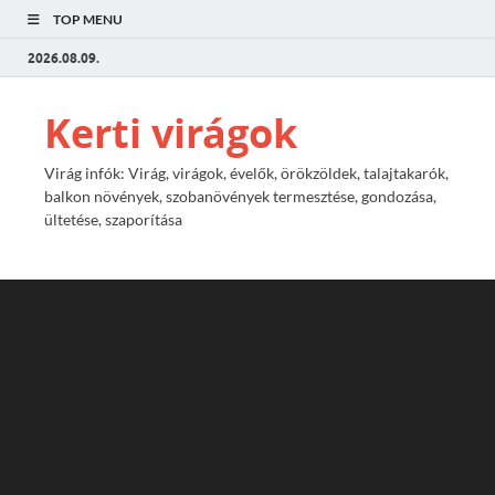
TOP MENU
2026.08.09.
Kerti virágok
Virág infók: Virág, virágok, évelők, örökzöldek, talajtakarók,
balkon növények, szobanövények termesztése, gondozása,
ültetése, szaporítása