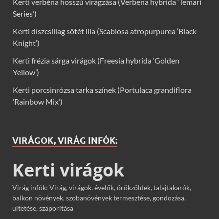
Kerti verbéna hosszú virágzása (Verbena hybrida ‘Temari
Series’)
Kerti díszcsillag sötét lila (Scabiosa atropurpurea ‘Black
Knight’)
Kerti frézia sárga virágok (Freesia hybrida ‘Golden
Yellow’)
Kerti porcsinrózsa tarka színek (Portulaca grandiflora
‘Rainbow Mix’)
VIRÁGOK, VIRÁG INFÓK:
Kerti virágok
Virág infók: Virág, virágok, évelők, örökzöldek, talajtakarók,
balkon növények, szobanövények termesztése, gondozása,
ültetése, szaporítása