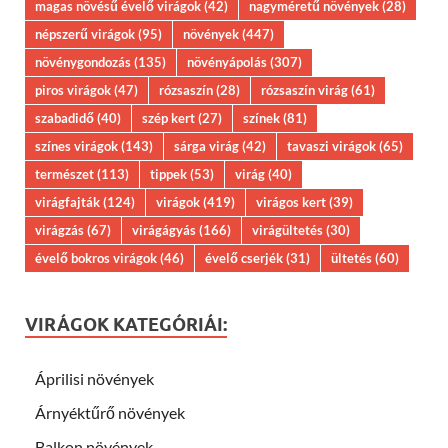
magas növésű évelő virágok
(42)
nagyméretű növények
(28)
népszerű virágok
(95)
növények
(447)
növénygondozás
(135)
növényápolás
(307)
piros virágok
(47)
rózsaszín
(28)
rózsaszín virág
(61)
szabadidő
(40)
szép kert
(27)
színek
(81)
színes virágok
(143)
sárga virág
(42)
tavaszi virágok
(65)
természet
(113)
tippek
(53)
virág
(40)
virágfajták
(124)
virágok
(419)
virágos kert
(39)
virágzás
(67)
virágágyás
(166)
virágültetés
(30)
évelő bokros virágok
(46)
évelő cserjék
(31)
ültetés
(60)
VIRÁGOK KATEGÓRIÁI:
Áprilisi növények
Árnyéktűrő növények
Balkon növények