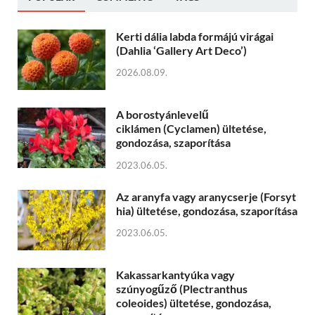
Kerti dália labda formájú virágai
(Dahlia ‘Gallery Art Deco’)
2026.08.09.
A borostyánlevelű
ciklámen (Cyclamen) ültetése,
gondozása, szaporítása
2023.06.05.
Az aranyfa vagy aranycserje (Forsyt
hia) ültetése, gondozása, szaporítása
2023.06.05.
Kakassarkantyúka vagy
szúnyogűző (Plectranthus
coleoides) ültetése, gondozása,