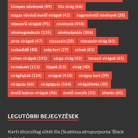
közepes növények
(49)
lila virág
(66)
magas növésű évelő virágok
(42)
nagyméretű növények
(28)
népszerű virágok
(95)
növények
(446)
növénygondozás
(135)
növényápolás
(306)
piros virágok
(47)
rózsaszín
(28)
rózsaszín virág
(61)
szabadidő
(40)
szép kert
(27)
színek
(81)
színes virágok
(141)
sárga virág
(42)
tavaszi virágok
(65)
természet
(113)
tippek
(53)
virág
(40)
virágfajták
(124)
virágok
(418)
virágos kert
(39)
virágzás
(66)
virágágyás
(166)
virágültetés
(30)
évelő bokros virágok
(46)
évelő cserjék
(31)
ültetés
(60)
LEGUTÓBBI BEJEGYZÉSEK
Kerti díszcsillag sötét lila (Scabiosa atropurpurea ‘Black