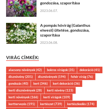
gondozása, szaporítása
2023.06.07.
A pompás hóvirág (Galanthus
elwesii) ültetése, gondozása,
szaporítása
2023.06.08.
VIRÁG CÍMKÉK:
alacsony növények
(42)
bokros virágok
(35)
dekoráció
(41)
dísznövény
(201)
dísznövények
(194)
fehér virág
(76)
gondozás
(40)
kert
(346)
kert dekoráció
(36)
kerti dísznövények
(28)
kerti növény
(123)
kerti növények
(166)
kerti virágok
(109)
kerttervezés
(191)
kertészet
(739)
kertészkedés
(174)