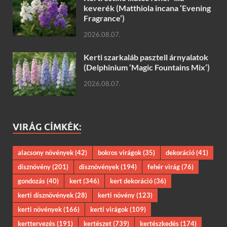
keverék (Matthiola incana ‘Evening
Fragrance’)
2026.08.07.
Kerti szarkaláb pasztell árnyalatok
(Delphinium ‘Magic Fountains Mix’)
2026.08.07.
VIRÁG CÍMKÉK:
alacsony növények
(42)
bokros virágok
(35)
dekoráció
(41)
dísznövény
(201)
dísznövények
(194)
fehér virág
(76)
gondozás
(40)
kert
(346)
kert dekoráció
(36)
kerti dísznövények
(28)
kerti növény
(123)
kerti növények
(166)
kerti virágok
(109)
kerttervezés
(191)
kertészet
(739)
kertészkedés
(174)