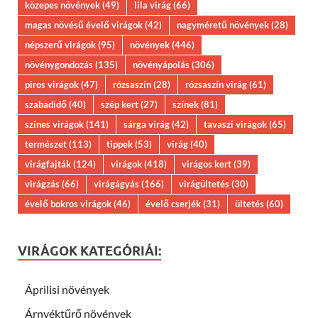
közepes növények
(49)
lila virág
(66)
magas növésű évelő virágok
(42)
nagyméretű növények
(28)
népszerű virágok
(95)
növények
(446)
növénygondozás
(135)
növényápolás
(306)
piros virágok
(47)
rózsaszín
(28)
rózsaszín virág
(61)
szabadidő
(40)
szép kert
(27)
színek
(81)
színes virágok
(141)
sárga virág
(42)
tavaszi virágok
(65)
természet
(113)
tippek
(53)
virág
(40)
virágfajták
(124)
virágok
(418)
virágos kert
(39)
virágzás
(66)
virágágyás
(166)
virágültetés
(30)
évelő bokros virágok
(46)
évelő cserjék
(31)
ültetés
(60)
VIRÁGOK KATEGÓRIÁI:
Áprilisi növények
Árnyéktűrő növények