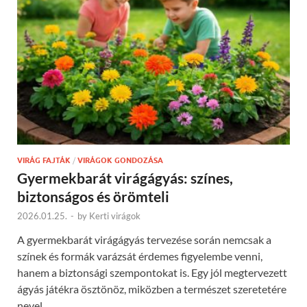
VIRÁG FAJTÁK
/
VIRÁGOK GONDOZÁSA
Gyermekbarát virágágyás: színes,
biztonságos és örömteli
2026.01.25.
-
by
Kerti virágok
A gyermekbarát virágágyás tervezése során nemcsak a
színek és formák varázsát érdemes figyelembe venni,
hanem a biztonsági szempontokat is. Egy jól megtervezett
ágyás játékra ösztönöz, miközben a természet szeretetére
nevel.