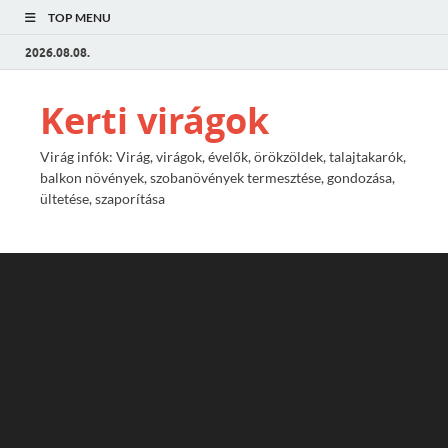
TOP MENU
2026.08.08.
Kerti virágok
Virág infók: Virág, virágok, évelők, örökzöldek, talajtakarók,
balkon növények, szobanövények termesztése, gondozása,
ültetése, szaporítása