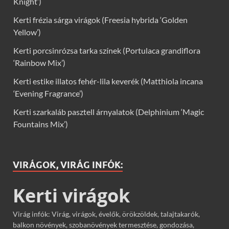
Knight’)
Kerti frézia sárga virágok (Freesia hybrida ‘Golden
Yellow’)
Kerti porcsinrózsa tarka színek (Portulaca grandiflora
‘Rainbow Mix’)
Kerti estike illatos fehér-lila keverék (Matthiola incana
‘Evening Fragrance’)
Kerti szarkaláb pasztell árnyalatok (Delphinium ‘Magic
Fountains Mix’)
VIRÁGOK, VIRÁG INFÓK:
Kerti virágok
Virág infók: Virág, virágok, évelők, örökzöldek, talajtakarók,
balkon növények, szobanövények termesztése, gondozása,