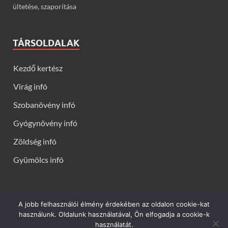
ültetése, szaporítása
TÁRSOLDALAK
Kezdő kertész
Virág infó
Szobanövény infó
Gyógynövény infó
Zöldség infó
Gyümölcs infó
A jobb felhasználói élmény érdekében az oldalon cookie-kat
Kerti virágok - Virág infók: Virág, virágok, évelők, örökzöldek,
használunk. Oldalunk használatával, Ön elfogadja a cookie-k
talajtakarók, balkon növények, szobanövények termesztése,
használatát.
gondozása, ültetése, szaporítása