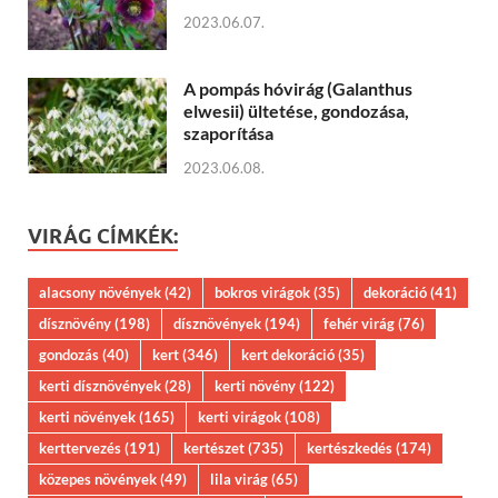
2023.06.07.
A pompás hóvirág (Galanthus
elwesii) ültetése, gondozása,
szaporítása
2023.06.08.
VIRÁG CÍMKÉK:
alacsony növények
(42)
bokros virágok
(35)
dekoráció
(41)
dísznövény
(198)
dísznövények
(194)
fehér virág
(76)
gondozás
(40)
kert
(346)
kert dekoráció
(35)
kerti dísznövények
(28)
kerti növény
(122)
kerti növények
(165)
kerti virágok
(108)
kerttervezés
(191)
kertészet
(735)
kertészkedés
(174)
közepes növények
(49)
lila virág
(65)