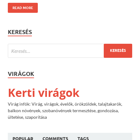
READ MORE
KERESÉS
VIRÁGOK
Kerti virágok
Virág infók: Virág, virágok, évelők, örökzöldek, talajtakarók,
balkon növények, szobanövények termesztése, gondozása,
ültetése, szaporítása
POPULAR
COMMENTS
TAGS