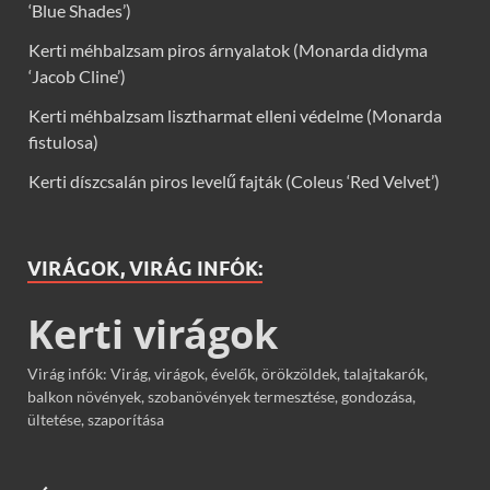
‘Blue Shades’)
Kerti méhbalzsam piros árnyalatok (Monarda didyma
‘Jacob Cline’)
Kerti méhbalzsam lisztharmat elleni védelme (Monarda
fistulosa)
Kerti díszcsalán piros levelű fajták (Coleus ‘Red Velvet’)
VIRÁGOK, VIRÁG INFÓK:
Kerti virágok
Virág infók: Virág, virágok, évelők, örökzöldek, talajtakarók,
balkon növények, szobanövények termesztése, gondozása,
ültetése, szaporítása