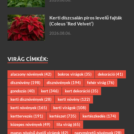
2026.08.06.
Kerti díszcsalán piros levelű fajták
(Coleus ‘Red Velvet’)
2026.08.06.
VIRÁG CÍMKÉK:
alacsony növények
(42)
bokros virágok
(35)
dekoráció
(41)
dísznövény
(198)
dísznövények
(194)
fehér virág
(76)
gondozás
(40)
kert
(346)
kert dekoráció
(35)
kerti dísznövények
(28)
kerti növény
(122)
kerti növények
(165)
kerti virágok
(108)
kerttervezés
(191)
kertészet
(735)
kertészkedés
(174)
közepes növények
(49)
lila virág
(65)
magas növésű évelő virágok
(42)
nagyméretű növények
(28)