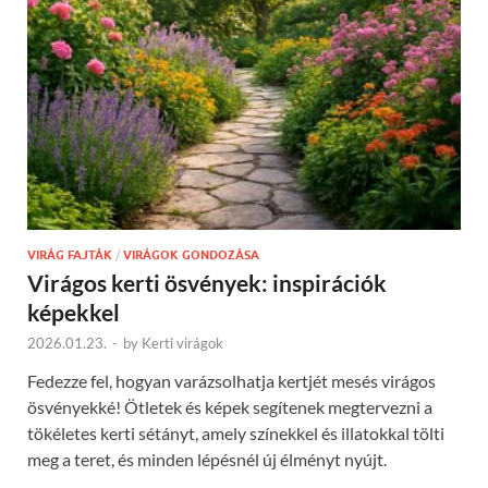
VIRÁG FAJTÁK
/
VIRÁGOK GONDOZÁSA
Virágos kerti ösvények: inspirációk
képekkel
2026.01.23.
-
by
Kerti virágok
Fedezze fel, hogyan varázsolhatja kertjét mesés virágos
ösvényekké! Ötletek és képek segítenek megtervezni a
tökéletes kerti sétányt, amely színekkel és illatokkal tölti
meg a teret, és minden lépésnél új élményt nyújt.