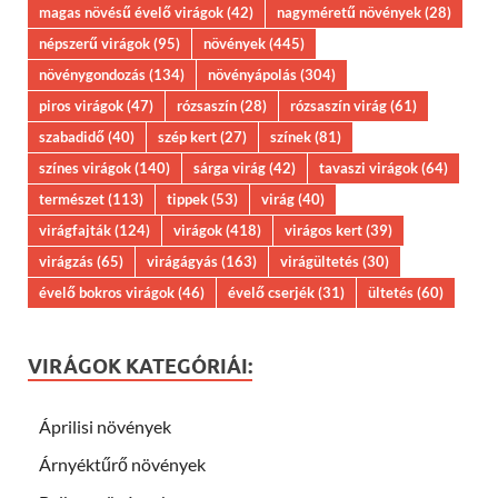
magas növésű évelő virágok
(42)
nagyméretű növények
(28)
népszerű virágok
(95)
növények
(445)
növénygondozás
(134)
növényápolás
(304)
piros virágok
(47)
rózsaszín
(28)
rózsaszín virág
(61)
szabadidő
(40)
szép kert
(27)
színek
(81)
színes virágok
(140)
sárga virág
(42)
tavaszi virágok
(64)
természet
(113)
tippek
(53)
virág
(40)
virágfajták
(124)
virágok
(418)
virágos kert
(39)
virágzás
(65)
virágágyás
(163)
virágültetés
(30)
évelő bokros virágok
(46)
évelő cserjék
(31)
ültetés
(60)
VIRÁGOK KATEGÓRIÁI:
Áprilisi növények
Árnyéktűrő növények