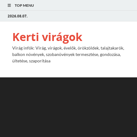
TOP MENU
2026.08.07.
Kerti virágok
Virág infók: Virág, virágok, évelők, örökzöldek, talajtakarók,
balkon növények, szobanövények termesztése, gondozása,
ültetése, szaporítása