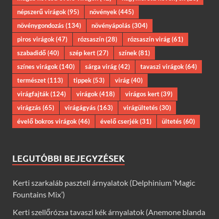
népszerű virágok
(95)
növények
(445)
növénygondozás
(134)
növényápolás
(304)
piros virágok
(47)
rózsaszín
(28)
rózsaszín virág
(61)
szabadidő
(40)
szép kert
(27)
színek
(81)
színes virágok
(140)
sárga virág
(42)
tavaszi virágok
(64)
természet
(113)
tippek
(53)
virág
(40)
virágfajták
(124)
virágok
(418)
virágos kert
(39)
virágzás
(65)
virágágyás
(163)
virágültetés
(30)
évelő bokros virágok
(46)
évelő cserjék
(31)
ültetés
(60)
LEGUTÓBBI BEJEGYZÉSEK
Kerti szarkaláb pasztell árnyalatok (Delphinium ‘Magic
Fountains Mix’)
Kerti szellőrózsa tavaszi kék árnyalatok (Anemone blanda