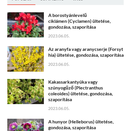
A borostyánlevelű
ciklámen (Cyclamen) ültetése,
gondozása, szaporítása
2023.06.05.
Az aranyfa vagy aranycserje (Forsyt
hia) ültetése, gondozása, szaporítása
2023.06.05.
Kakassarkantyúka vagy
szúnyogűző (Plectranthus
coleoides) ültetése, gondozása,
szaporítása
2023.06.05.
A hunyor (Helleborus) ültetése,
gondozása, szaporítása