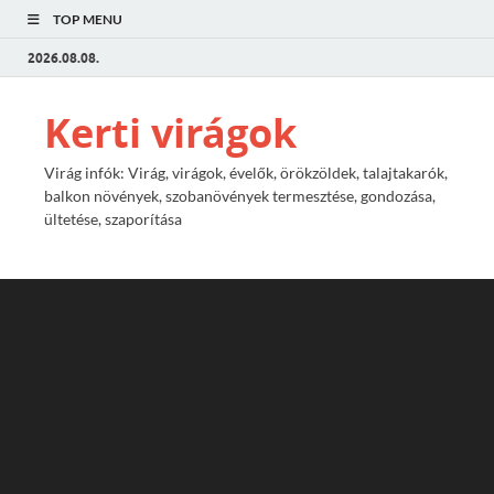
TOP MENU
2026.08.08.
Kerti virágok
Virág infók: Virág, virágok, évelők, örökzöldek, talajtakarók,
balkon növények, szobanövények termesztése, gondozása,
ültetése, szaporítása