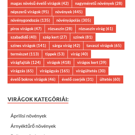
magas növésű évelő virágok
(42)
nagyméretű növények
(28)
népszerű virágok
(95)
növények
(445)
növénygondozás
(135)
növényápolás
(305)
piros virágok
(47)
rózsaszín
(28)
rózsaszín virág
(61)
szabadidő
(40)
szép kert
(27)
színek
(81)
színes virágok
(141)
sárga virág
(42)
tavaszi virágok
(65)
természet
(113)
tippek
(53)
virág
(40)
virágfajták
(124)
virágok
(418)
virágos kert
(39)
virágzás
(65)
virágágyás
(165)
virágültetés
(30)
évelő bokros virágok
(46)
évelő cserjék
(31)
ültetés
(60)
VIRÁGOK KATEGÓRIÁI:
Áprilisi növények
Árnyéktűrő növények