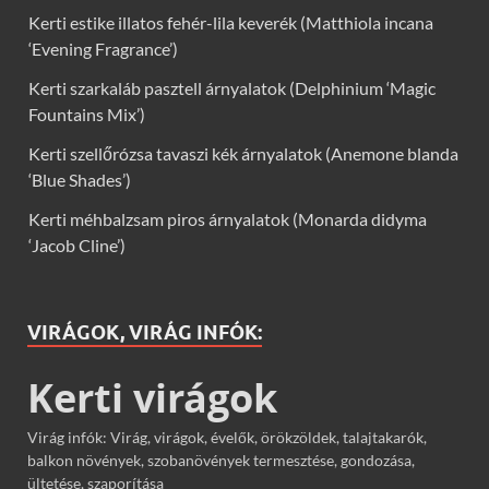
Kerti estike illatos fehér-lila keverék (Matthiola incana
‘Evening Fragrance’)
Kerti szarkaláb pasztell árnyalatok (Delphinium ‘Magic
Fountains Mix’)
Kerti szellőrózsa tavaszi kék árnyalatok (Anemone blanda
‘Blue Shades’)
Kerti méhbalzsam piros árnyalatok (Monarda didyma
‘Jacob Cline’)
VIRÁGOK, VIRÁG INFÓK:
Kerti virágok
Virág infók: Virág, virágok, évelők, örökzöldek, talajtakarók,
balkon növények, szobanövények termesztése, gondozása,
ültetése, szaporítása