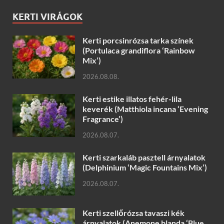
KERTI VIRÁGOK
Kerti porcsinrózsa tarka színek
(Portulaca grandiflora ‘Rainbow
Mix’)
2026.08.08.
Kerti estike illatos fehér-lila
keverék (Matthiola incana ‘Evening
Fragrance’)
2026.08.07.
Kerti szarkaláb pasztell árnyalatok
(Delphinium ‘Magic Fountains Mix’)
2026.08.07.
Kerti szellőrózsa tavaszi kék
árnyalatok (Anemone blanda ‘Blue