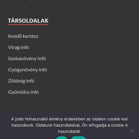
TÁRSOLDALAK
Kezdő kertész
Virág infó
Szobanövény infó
Gyógynövény infó
Zöldség infó
Gyümölcs infó
A jobb felhasználói élmény érdekében az oldalon cookie-kat
Kerti virágok - Virág infók: Virág, virágok, évelők, örökzöldek,
használunk. Oldalunk használatával, Ön elfogadja a cookie-k
talajtakarók, balkon növények, szobanövények termesztése,
használatát.
gondozása, ültetése, szaporítása