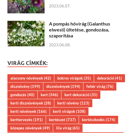
2023.06.07.
A pompás hóvirág (Galanthus
elwesii) ültetése, gondozása,
szaporítása
2023.06.08.
VIRÁG CÍMKÉK:
alacsony növények
(42)
bokros virágok
(35)
dekoráció
(41)
dísznövény
(199)
dísznövények
(194)
fehér virág
(76)
gondozás
(40)
kert
(346)
kert dekoráció
(35)
kerti dísznövények
(28)
kerti növény
(123)
kerti növények
(166)
kerti virágok
(108)
kerttervezés
(191)
kertészet
(737)
kertészkedés
(174)
közepes növények
(49)
lila virág
(65)