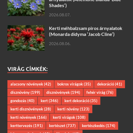
Shades’)
2026.08.07.
Kerti méhbalzsam piros árnyalatok
(Monarda didyma ‘Jacob Cline’)
2026.08.06.
VIRÁG CÍMKÉK:
alacsony növények
(42)
bokros virágok
(35)
dekoráció
(41)
dísznövény
(199)
dísznövények
(194)
fehér virág
(76)
gondozás
(40)
kert
(346)
kert dekoráció
(35)
kerti dísznövények
(28)
kerti növény
(123)
kerti növények
(166)
kerti virágok
(108)
kerttervezés
(191)
kertészet
(737)
kertészkedés
(174)