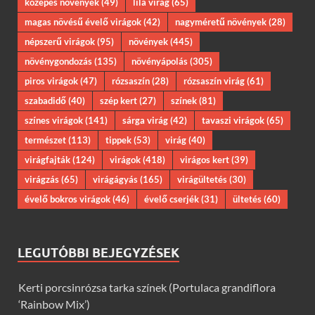
közepes növények
(49)
lila virág
(65)
magas növésű évelő virágok
(42)
nagyméretű növények
(28)
népszerű virágok
(95)
növények
(445)
növénygondozás
(135)
növényápolás
(305)
piros virágok
(47)
rózsaszín
(28)
rózsaszín virág
(61)
szabadidő
(40)
szép kert
(27)
színek
(81)
színes virágok
(141)
sárga virág
(42)
tavaszi virágok
(65)
természet
(113)
tippek
(53)
virág
(40)
virágfajták
(124)
virágok
(418)
virágos kert
(39)
virágzás
(65)
virágágyás
(165)
virágültetés
(30)
évelő bokros virágok
(46)
évelő cserjék
(31)
ültetés
(60)
LEGUTÓBBI BEJEGYZÉSEK
Kerti porcsinrózsa tarka színek (Portulaca grandiflora
‘Rainbow Mix’)