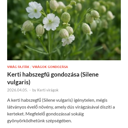
VIRÁG FAJTÁK
/
VIRÁGOK GONDOZÁSA
Kerti habszegfű gondozása (Silene
vulgaris)
2026.04.05.
-
by
Kerti virágok
A kerti habszegfű (Silene vulgaris) igénytelen, mégis
látványos évelő növény, amely dús virágzásával díszíti a
kerteket. Megfelelő gondozással sokáig
gyönyörködhetünk szépségében.