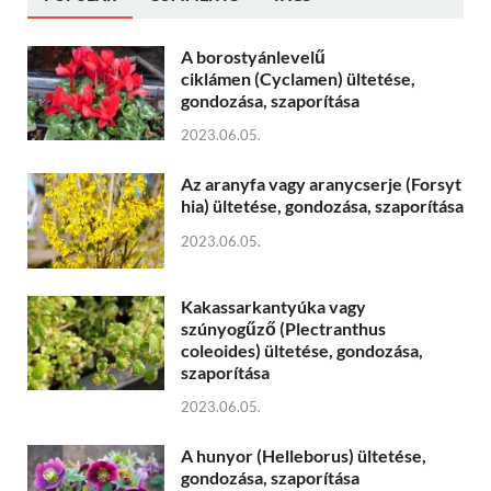
A borostyánlevelű
ciklámen (Cyclamen) ültetése,
gondozása, szaporítása
2023.06.05.
Az aranyfa vagy aranycserje (Forsyt
hia) ültetése, gondozása, szaporítása
2023.06.05.
Kakassarkantyúka vagy
szúnyogűző (Plectranthus
coleoides) ültetése, gondozása,
szaporítása
2023.06.05.
A hunyor (Helleborus) ültetése,
gondozása, szaporítása