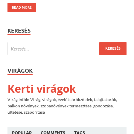
READ MORE
KERESÉS
VIRÁGOK
Kerti virágok
Virág infók: Virág, virágok, évelők, örökzöldek, talajtakarók,
balkon növények, szobanövények termesztése, gondozása,
ültetése, szaporítása
POPULAR
COMMENTS
TAGS