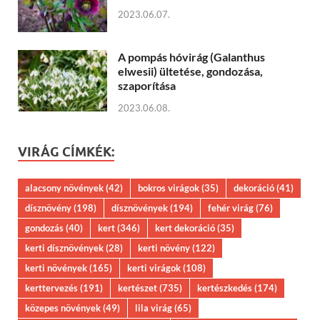
2023.06.07.
A pompás hóvirág (Galanthus
elwesii) ültetése, gondozása,
szaporítása
2023.06.08.
VIRÁG CÍMKÉK:
alacsony növények
(42)
bokros virágok
(35)
dekoráció
(41)
dísznövény
(198)
dísznövények
(194)
fehér virág
(76)
gondozás
(40)
kert
(346)
kert dekoráció
(35)
kerti dísznövények
(28)
kerti növény
(122)
kerti növények
(165)
kerti virágok
(108)
kerttervezés
(191)
kertészet
(735)
kertészkedés
(174)
közepes növények
(49)
lila virág
(65)