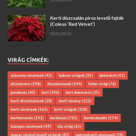
2026.08.06.
Kerti díszcsalán piros levelű fajták
(Coleus ‘Red Velvet’)
2026.08.06.
VIRÁG CÍMKÉK:
alacsony növények
(42)
bokros virágok
(35)
dekoráció
(41)
dísznövény
(198)
dísznövények
(194)
fehér virág
(76)
gondozás
(40)
kert
(346)
kert dekoráció
(35)
kerti dísznövények
(28)
kerti növény
(122)
kerti növények
(165)
kerti virágok
(108)
kerttervezés
(191)
kertészet
(735)
kertészkedés
(174)
közepes növények
(49)
lila virág
(65)
magas növésű évelő virágok
(42)
nagyméretű növények
(28)