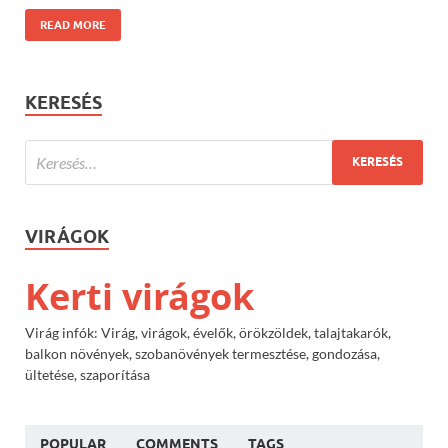
READ MORE
KERESÉS
VIRÁGOK
Kerti virágok
Virág infók: Virág, virágok, évelők, örökzöldek, talajtakarók,
balkon növények, szobanövények termesztése, gondozása,
ültetése, szaporítása
POPULAR
COMMENTS
TAGS