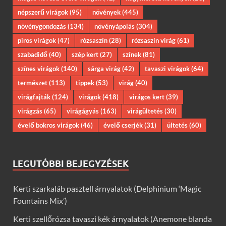
népszerű virágok
(95)
növények
(445)
növénygondozás
(134)
növényápolás
(304)
piros virágok
(47)
rózsaszín
(28)
rózsaszín virág
(61)
szabadidő
(40)
szép kert
(27)
színek
(81)
színes virágok
(140)
sárga virág
(42)
tavaszi virágok
(64)
természet
(113)
tippek
(53)
virág
(40)
virágfajták
(124)
virágok
(418)
virágos kert
(39)
virágzás
(65)
virágágyás
(163)
virágültetés
(30)
évelő bokros virágok
(46)
évelő cserjék
(31)
ültetés
(60)
LEGUTÓBBI BEJEGYZÉSEK
Kerti szarkaláb pasztell árnyalatok (Delphinium ‘Magic
Fountains Mix’)
Kerti szellőrózsa tavaszi kék árnyalatok (Anemone blanda