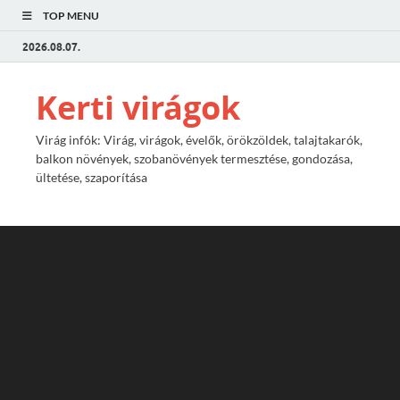
TOP MENU
2026.08.07.
Kerti virágok
Virág infók: Virág, virágok, évelők, örökzöldek, talajtakarók,
balkon növények, szobanövények termesztése, gondozása,
ültetése, szaporítása