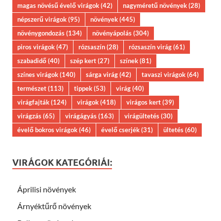
magas növésű évelő virágok
(42)
nagyméretű növények
(28)
népszerű virágok
(95)
növények
(445)
növénygondozás
(134)
növényápolás
(304)
piros virágok
(47)
rózsaszín
(28)
rózsaszín virág
(61)
szabadidő
(40)
szép kert
(27)
színek
(81)
színes virágok
(140)
sárga virág
(42)
tavaszi virágok
(64)
természet
(113)
tippek
(53)
virág
(40)
virágfajták
(124)
virágok
(418)
virágos kert
(39)
virágzás
(65)
virágágyás
(163)
virágültetés
(30)
évelő bokros virágok
(46)
évelő cserjék
(31)
ültetés
(60)
VIRÁGOK KATEGÓRIÁI:
Áprilisi növények
Árnyéktűrő növények