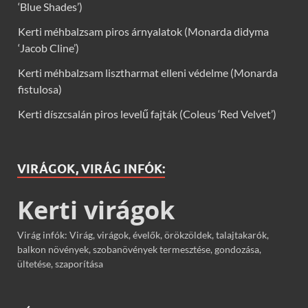
‘Blue Shades’)
Kerti méhbalzsam piros árnyalatok (Monarda didyma
‘Jacob Cline’)
Kerti méhbalzsam lisztharmat elleni védelme (Monarda
fistulosa)
Kerti díszcsalán piros levelű fajták (Coleus ‘Red Velvet’)
VIRÁGOK, VIRÁG INFÓK:
Kerti virágok
Virág infók: Virág, virágok, évelők, örökzöldek, talajtakarók,
balkon növények, szobanövények termesztése, gondozása,
ültetése, szaporítása