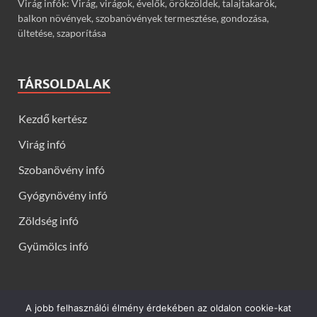
Virág infók: Virág, virágok, évelők, örökzöldek, talajtakarók,
balkon növények, szobanövények termesztése, gondozása,
ültetése, szaporítása
TÁRSOLDALAK
Kezdő kertész
Virág infó
Szobanövény infó
Gyógynövény infó
Zöldség infó
Gyümölcs infó
A jobb felhasználói élmény érdekében az oldalon cookie-kat
Kerti virágok - Virág infók: Virág, virágok, évelők, örökzöldek,