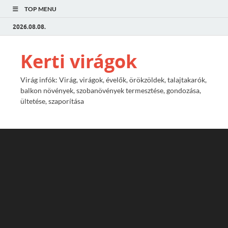
TOP MENU
2026.08.08.
Kerti virágok
Virág infók: Virág, virágok, évelők, örökzöldek, talajtakarók,
balkon növények, szobanövények termesztése, gondozása,
ültetése, szaporítása