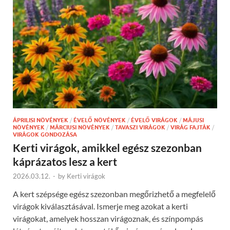
ÁPRILISI NÖVÉNYEK
/
ÉVELŐ NÖVÉNYEK
/
ÉVELŐ VIRÁGOK
/
MÁJUSI
NÖVÉNYEK
/
MÁRCIUSI NÖVÉNYEK
/
TAVASZI VIRÁGOK
/
VIRÁG FAJTÁK
/
VIRÁGOK GONDOZÁSA
Kerti virágok, amikkel egész szezonban
káprázatos lesz a kert
2026.03.12.
-
by
Kerti virágok
A kert szépsége egész szezonban megőrizhető a megfelelő
virágok kiválasztásával. Ismerje meg azokat a kerti
virágokat, amelyek hosszan virágoznak, és színpompás