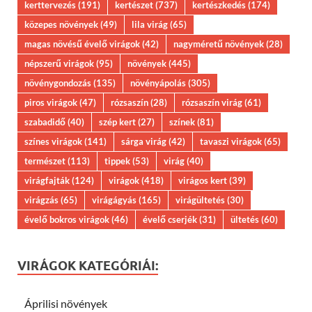
kerttervezés
(191)
kertészet
(737)
kertészkedés
(174)
közepes növények
(49)
lila virág
(65)
magas növésű évelő virágok
(42)
nagyméretű növények
(28)
népszerű virágok
(95)
növények
(445)
növénygondozás
(135)
növényápolás
(305)
piros virágok
(47)
rózsaszín
(28)
rózsaszín virág
(61)
szabadidő
(40)
szép kert
(27)
színek
(81)
színes virágok
(141)
sárga virág
(42)
tavaszi virágok
(65)
természet
(113)
tippek
(53)
virág
(40)
virágfajták
(124)
virágok
(418)
virágos kert
(39)
virágzás
(65)
virágágyás
(165)
virágültetés
(30)
évelő bokros virágok
(46)
évelő cserjék
(31)
ültetés
(60)
VIRÁGOK KATEGÓRIÁI:
Áprilisi növények