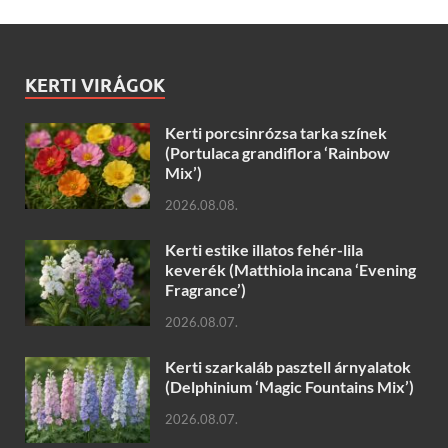
KERTI VIRÁGOK
Kerti porcsinrózsa tarka színek
(Portulaca grandiflora ‘Rainbow
Mix’)
2026.08.08.
Kerti estike illatos fehér-lila
keverék (Matthiola incana ‘Evening
Fragrance’)
2026.08.07.
Kerti szarkaláb pasztell árnyalatok
(Delphinium ‘Magic Fountains Mix’)
2026.08.07.