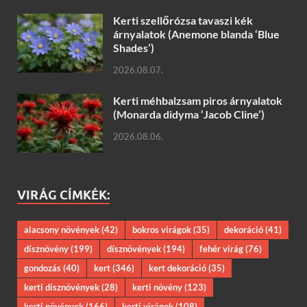
Kerti szellőrózsa tavaszi kék
árnyalatok (Anemone blanda ‘Blue
Shades’)
2026.08.07.
Kerti méhbalzsam piros árnyalatok
(Monarda didyma ‘Jacob Cline’)
2026.08.06.
VIRÁG CÍMKÉK:
alacsony növények
(42)
bokros virágok
(35)
dekoráció
(41)
dísznövény
(199)
dísznövények
(194)
fehér virág
(76)
gondozás
(40)
kert
(346)
kert dekoráció
(35)
kerti dísznövények
(28)
kerti növény
(123)
kerti növények
(166)
kerti virágok
(108)