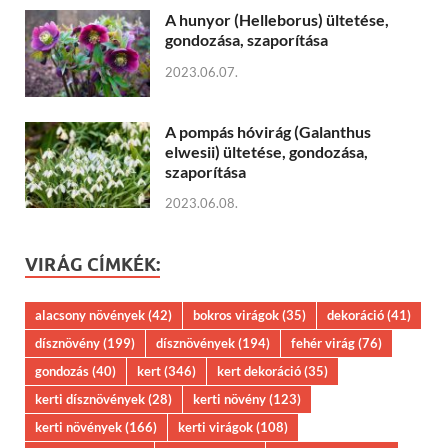
A hunyor (Helleborus) ültetése,
gondozása, szaporítása
2023.06.07.
A pompás hóvirág (Galanthus
elwesii) ültetése, gondozása,
szaporítása
2023.06.08.
VIRÁG CÍMKÉK:
alacsony növények
(42)
bokros virágok
(35)
dekoráció
(41)
dísznövény
(199)
dísznövények
(194)
fehér virág
(76)
gondozás
(40)
kert
(346)
kert dekoráció
(35)
kerti dísznövények
(28)
kerti növény
(123)
kerti növények
(166)
kerti virágok
(108)