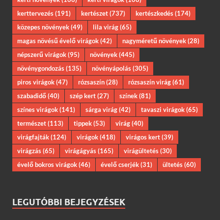
kerttervezés
(191)
kertészet
(737)
kertészkedés
(174)
közepes növények
(49)
lila virág
(65)
magas növésű évelő virágok
(42)
nagyméretű növények
(28)
népszerű virágok
(95)
növények
(445)
növénygondozás
(135)
növényápolás
(305)
piros virágok
(47)
rózsaszín
(28)
rózsaszín virág
(61)
szabadidő
(40)
szép kert
(27)
színek
(81)
színes virágok
(141)
sárga virág
(42)
tavaszi virágok
(65)
természet
(113)
tippek
(53)
virág
(40)
virágfajták
(124)
virágok
(418)
virágos kert
(39)
virágzás
(65)
virágágyás
(165)
virágültetés
(30)
évelő bokros virágok
(46)
évelő cserjék
(31)
ültetés
(60)
LEGUTÓBBI BEJEGYZÉSEK