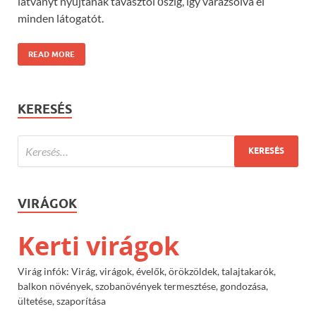
látványt nyújtanak tavasztól őszig, így varázsolva el
minden látogatót.
READ MORE
KERESÉS
VIRÁGOK
Kerti virágok
Virág infók: Virág, virágok, évelők, örökzöldek, talajtakarók,
balkon növények, szobanövények termesztése, gondozása,
ültetése, szaporítása