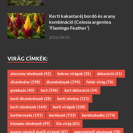
Kerti kakastaréj bordó és arany
kombináció (Celosia argentea
‘Flamingo Feather’)
2026.08.05.
VIRÁG CÍMKÉK:
alacsony növények
(42)
bokros virágok
(35)
dekoráció
(41)
dísznövény
(198)
dísznövények
(194)
fehér virág
(76)
gondozás
(40)
kert
(346)
kert dekoráció
(34)
kerti dísznövények
(28)
kerti növény
(121)
kerti növények
(164)
kerti virágok
(108)
kerttervezés
(191)
kertészet
(733)
kertészkedés
(174)
közepes növények
(49)
lila virág
(65)
magas növésű évelő virágok
(42)
nagyméretű növények
(28)