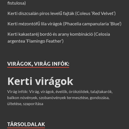
fistulosa)
Kerti díszcsalán piros levelű fajták (Coleus ‘Red Velvet’)
Kerti mézontófű lila virágok (Phacelia campanularia ‘Blue’)
Kerti kakastaréj bordó és arany kombináció (Celosia
argentea ‘Flamingo Feather’)
VIRÁGOK, VIRÁG INFÓK:
Kerti virágok
Virág infók: Virág, virágok, évelők, örökzöldek, talajtakarók,
balkon növények, szobanövények termesztése, gondozása,
ültetése, szaporítása
TÁRSOLDALAK