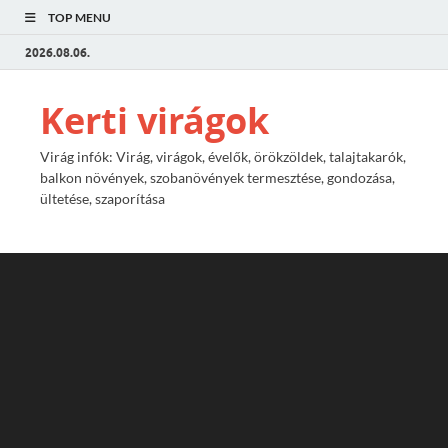
TOP MENU
2026.08.06.
Kerti virágok
Virág infók: Virág, virágok, évelők, örökzöldek, talajtakarók,
balkon növények, szobanövények termesztése, gondozása,
ültetése, szaporítása