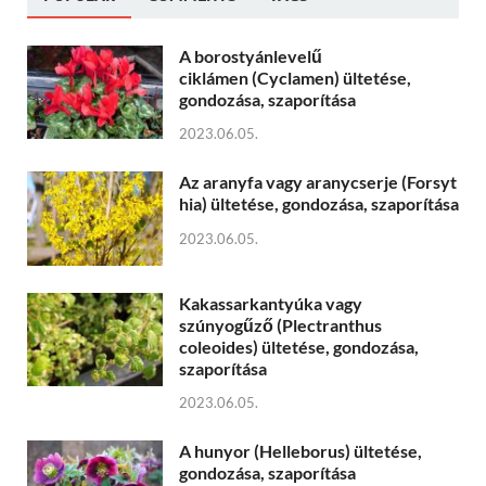
A borostyánlevelű
ciklámen (Cyclamen) ültetése,
gondozása, szaporítása
2023.06.05.
Az aranyfa vagy aranycserje (Forsyt
hia) ültetése, gondozása, szaporítása
2023.06.05.
Kakassarkantyúka vagy
szúnyogűző (Plectranthus
coleoides) ültetése, gondozása,
szaporítása
2023.06.05.
A hunyor (Helleborus) ültetése,
gondozása, szaporítása