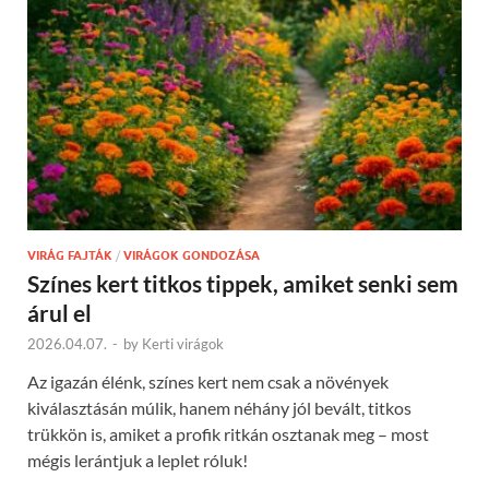
VIRÁG FAJTÁK
/
VIRÁGOK GONDOZÁSA
Színes kert titkos tippek, amiket senki sem
árul el
2026.04.07.
-
by
Kerti virágok
Az igazán élénk, színes kert nem csak a növények
kiválasztásán múlik, hanem néhány jól bevált, titkos
trükkön is, amiket a profik ritkán osztanak meg – most
mégis lerántjuk a leplet róluk!