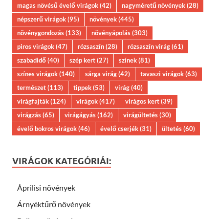
magas növésű évelő virágok
(42)
nagyméretű növények
(28)
népszerű virágok
(95)
növények
(445)
növénygondozás
(133)
növényápolás
(303)
piros virágok
(47)
rózsaszín
(28)
rózsaszín virág
(61)
szabadidő
(40)
szép kert
(27)
színek
(81)
színes virágok
(140)
sárga virág
(42)
tavaszi virágok
(63)
természet
(113)
tippek
(53)
virág
(40)
virágfajták
(124)
virágok
(417)
virágos kert
(39)
virágzás
(65)
virágágyás
(162)
virágültetés
(30)
évelő bokros virágok
(46)
évelő cserjék
(31)
ültetés
(60)
VIRÁGOK KATEGÓRIÁI:
Áprilisi növények
Árnyéktűrő növények