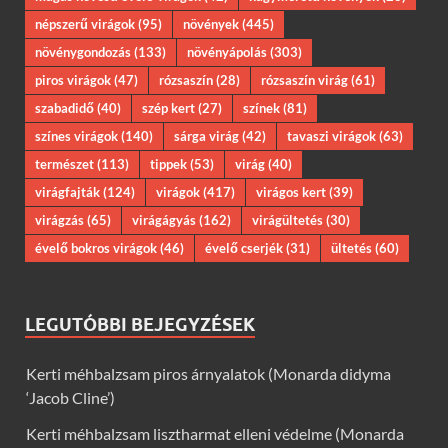
népszerű virágok
(95)
növények
(445)
növénygondozás
(133)
növényápolás
(303)
piros virágok
(47)
rózsaszín
(28)
rózsaszín virág
(61)
szabadidő
(40)
szép kert
(27)
színek
(81)
színes virágok
(140)
sárga virág
(42)
tavaszi virágok
(63)
természet
(113)
tippek
(53)
virág
(40)
virágfajták
(124)
virágok
(417)
virágos kert
(39)
virágzás
(65)
virágágyás
(162)
virágültetés
(30)
évelő bokros virágok
(46)
évelő cserjék
(31)
ültetés
(60)
LEGUTÓBBI BEJEGYZÉSEK
Kerti méhbalzsam piros árnyalatok (Monarda didyma
‘Jacob Cline’)
Kerti méhbalzsam lisztharmat elleni védelme (Monarda