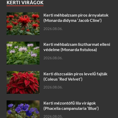
KERTI VIRÁGOK
Kerti méhbalzsam piros árnyalatok
(Monarda didyma ‘Jacob Cline’)
2026.08.06.
Kerti méhbalzsam lisztharmat elleni
védelme (Monarda fistulosa)
2026.08.06.
Kerti díszcsalán piros levelű fajták
(Coleus ‘Red Velvet’)
2026.08.06.
Kerti mézontófű lila virágok
(Phacelia campanularia ‘Blue’)
2026.08.05.