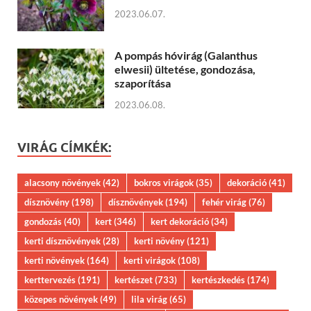
2023.06.07.
A pompás hóvirág (Galanthus
elwesii) ültetése, gondozása,
szaporítása
2023.06.08.
VIRÁG CÍMKÉK:
alacsony növények
(42)
bokros virágok
(35)
dekoráció
(41)
dísznövény
(198)
dísznövények
(194)
fehér virág
(76)
gondozás
(40)
kert
(346)
kert dekoráció
(34)
kerti dísznövények
(28)
kerti növény
(121)
kerti növények
(164)
kerti virágok
(108)
kerttervezés
(191)
kertészet
(733)
kertészkedés
(174)
közepes növények
(49)
lila virág
(65)