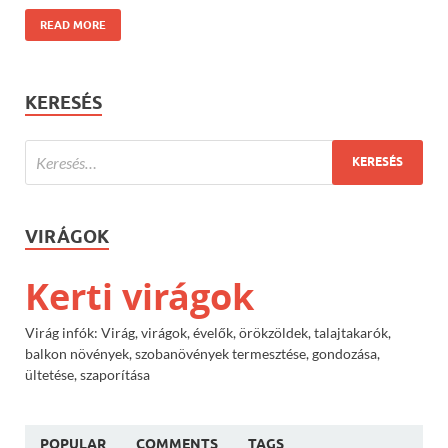
READ MORE
KERESÉS
VIRÁGOK
Kerti virágok
Virág infók: Virág, virágok, évelők, örökzöldek, talajtakarók,
balkon növények, szobanövények termesztése, gondozása,
ültetése, szaporítása
POPULAR
COMMENTS
TAGS