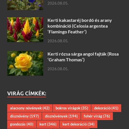
2026.08.05.
Kerti kakastaréj bordó és arany
kombináció (Celosia argentea
‘Flamingo Feather’)
2026.08.05.
Kerti rózsa sárga angol fajták (Rosa
‘Graham Thomas’)
2026.08.05.
VIRÁG CÍMKÉK:
alacsony növények
(42)
bokros virágok
(35)
dekoráció
(41)
dísznövény
(197)
dísznövények
(194)
fehér virág
(76)
gondozás
(40)
kert
(346)
kert dekoráció
(34)