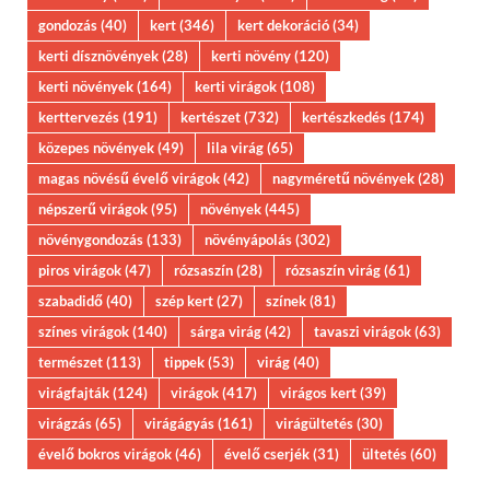
gondozás
(40)
kert
(346)
kert dekoráció
(34)
kerti dísznövények
(28)
kerti növény
(120)
kerti növények
(164)
kerti virágok
(108)
kerttervezés
(191)
kertészet
(732)
kertészkedés
(174)
közepes növények
(49)
lila virág
(65)
magas növésű évelő virágok
(42)
nagyméretű növények
(28)
népszerű virágok
(95)
növények
(445)
növénygondozás
(133)
növényápolás
(302)
piros virágok
(47)
rózsaszín
(28)
rózsaszín virág
(61)
szabadidő
(40)
szép kert
(27)
színek
(81)
színes virágok
(140)
sárga virág
(42)
tavaszi virágok
(63)
természet
(113)
tippek
(53)
virág
(40)
virágfajták
(124)
virágok
(417)
virágos kert
(39)
virágzás
(65)
virágágyás
(161)
virágültetés
(30)
évelő bokros virágok
(46)
évelő cserjék
(31)
ültetés
(60)