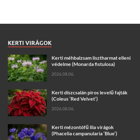
KERTI VIRÁGOK
Kerti méhbalzsam lisztharmat elleni
védelme (Monarda fistulosa)
2026.08.06.
Kerti díszcsalán piros levelű fajták
(Coleus ‘Red Velvet’)
2026.08.06.
Kerti mézontófű lila virágok
(Phacelia campanularia ‘Blue’)