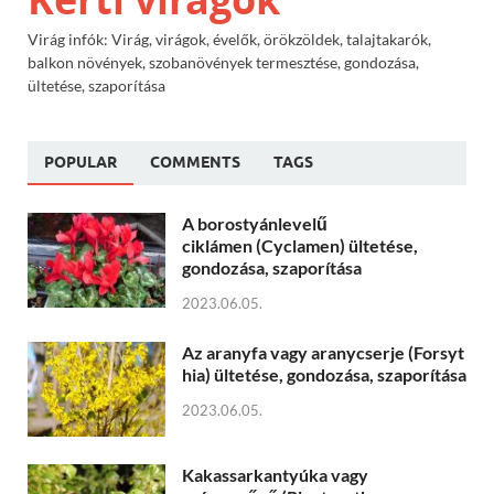
Virág infók: Virág, virágok, évelők, örökzöldek, talajtakarók,
balkon növények, szobanövények termesztése, gondozása,
ültetése, szaporítása
POPULAR
COMMENTS
TAGS
A borostyánlevelű
ciklámen (Cyclamen) ültetése,
gondozása, szaporítása
2023.06.05.
Az aranyfa vagy aranycserje (Forsyt
hia) ültetése, gondozása, szaporítása
2023.06.05.
Kakassarkantyúka vagy