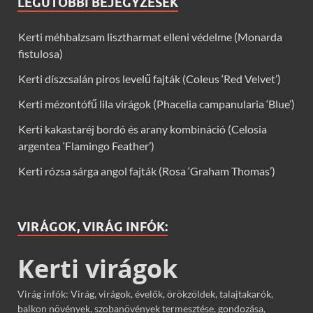
LEGUTÓBBI BEJEGYZÉSEK
Kerti méhbalzsam lisztharmat elleni védelme (Monarda
fistulosa)
Kerti díszcsalán piros levelű fajták (Coleus ‘Red Velvet’)
Kerti mézontófű lila virágok (Phacelia campanularia ‘Blue’)
Kerti kakastaréj bordó és arany kombináció (Celosia
argentea ‘Flamingo Feather’)
Kerti rózsa sárga angol fajták (Rosa ‘Graham Thomas’)
VIRÁGOK, VIRÁG INFÓK:
Kerti virágok
Virág infók: Virág, virágok, évelők, örökzöldek, talajtakarók,
balkon növények, szobanövények termesztése, gondozása,