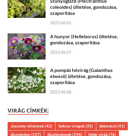
szúnyogűző (Plectranthus
coleoides) ültetése, gondozása,
szaporítása
2023.06.05.
A hunyor (Helleborus) ültetése,
gondozása, szaporítása
2023.06.07.
A pompás hóvirág (Galanthus
elwesii) ültetése, gondozása,
szaporítása
2023.06.08.
VIRÁG CÍMKÉK:
alacsony növények
(42)
bokros virágok
(35)
dekoráció
(41)
dísznövény
(197)
dísznövények
(194)
fehér virág
(76)