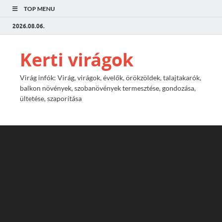
TOP MENU
2026.08.06.
Kerti virágok
Virág infók: Virág, virágok, évelők, örökzöldek, talajtakarók,
balkon növények, szobanövények termesztése, gondozása,
ültetése, szaporítása