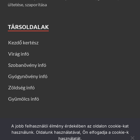
ültetése, szaporítása
TÁRSOLDALAK
Kezdő kertész
Virág infó
Szobanövény infó
Gyógynövény infó
Zöldség infó
Gyümölcs infó
A jobb felhasználói élmény érdekében az oldalon cookie-kat
Kerti virágok - Virág infók: Virág, virágok, évelők, örökzöldek,
használunk. Oldalunk használatával, Ön elfogadja a cookie-k
talajtakarók, balkon növények, szobanövények termesztése,
használatát.