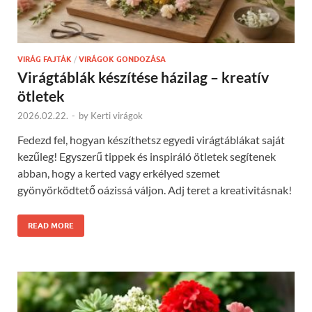
VIRÁG FAJTÁK
/
VIRÁGOK GONDOZÁSA
Virágtáblák készítése házilag – kreatív
ötletek
2026.02.22.
-
by
Kerti virágok
Fedezd fel, hogyan készíthetsz egyedi virágtáblákat saját
kezűleg! Egyszerű tippek és inspiráló ötletek segítenek
abban, hogy a kerted vagy erkélyed szemet
gyönyörködtető oázissá váljon. Adj teret a kreativitásnak!
READ MORE