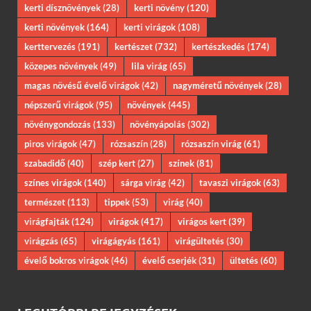
kerti dísznövények
(28)
kerti növény
(120)
kerti növények
(164)
kerti virágok
(108)
kerttervezés
(191)
kertészet
(732)
kertészkedés
(174)
közepes növények
(49)
lila virág
(65)
magas növésű évelő virágok
(42)
nagyméretű növények
(28)
népszerű virágok
(95)
növények
(445)
növénygondozás
(133)
növényápolás
(302)
piros virágok
(47)
rózsaszín
(28)
rózsaszín virág
(61)
szabadidő
(40)
szép kert
(27)
színek
(81)
színes virágok
(140)
sárga virág
(42)
tavaszi virágok
(63)
természet
(113)
tippek
(53)
virág
(40)
virágfajták
(124)
virágok
(417)
virágos kert
(39)
virágzás
(65)
virágágyás
(161)
virágültetés
(30)
évelő bokros virágok
(46)
évelő cserjék
(31)
ültetés
(60)