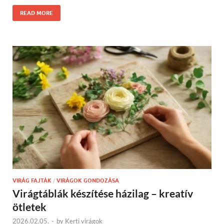
READ MORE
VIRÁG FAJTÁK
/
VIRÁGOK GONDOZÁSA
Virágtáblák készítése házilag – kreatív
ötletek
2026.02.05.
-
by
Kerti virágok