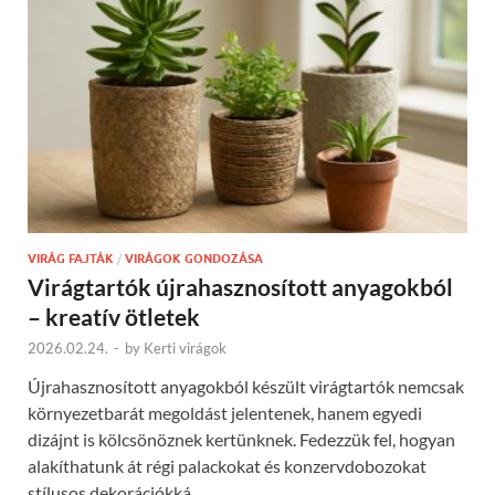
VIRÁG FAJTÁK
/
VIRÁGOK GONDOZÁSA
Virágtartók újrahasznosított anyagokból
– kreatív ötletek
2026.02.24.
-
by
Kerti virágok
Újrahasznosított anyagokból készült virágtartók nemcsak
környezetbarát megoldást jelentenek, hanem egyedi
dizájnt is kölcsönöznek kertünknek. Fedezzük fel, hogyan
alakíthatunk át régi palackokat és konzervdobozokat
stílusos dekorációkká.