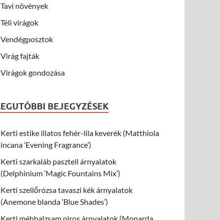
Tavi növények
Téli virágok
Vendégposztok
Virág fajták
Virágok gondozása
LEGUTÓBBI BEJEGYZÉSEK
Kerti estike illatos fehér-lila keverék (Matthiola
incana ‘Evening Fragrance’)
Kerti szarkaláb pasztell árnyalatok
(Delphinium ‘Magic Fountains Mix’)
Kerti szellőrózsa tavaszi kék árnyalatok
(Anemone blanda ‘Blue Shades’)
Kerti méhbalzsam piros árnyalatok (Monarda