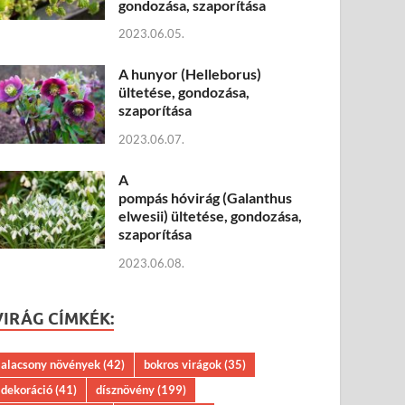
gondozása, szaporítása
2023.06.05.
A hunyor (Helleborus)
ültetése, gondozása,
szaporítása
2023.06.07.
A
pompás hóvirág (Galanthus
elwesii) ültetése, gondozása,
szaporítása
2023.06.08.
VIRÁG CÍMKÉK:
alacsony növények
(42)
bokros virágok
(35)
dekoráció
(41)
dísznövény
(199)