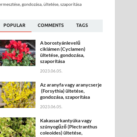
ermesztése, gondozása, ültetése, szaporítása
POPULAR
COMMENTS
TAGS
A borostyánlevelű
ciklámen (Cyclamen)
ültetése, gondozása,
szaporítása
2023.06.05.
Az aranyfa vagy aranycserje
(Forsythia) ültetése,
gondozása, szaporítása
2023.06.05.
Kakassarkantyúka vagy
szúnyogűző (Plectranthus
coleoides) ültetése,