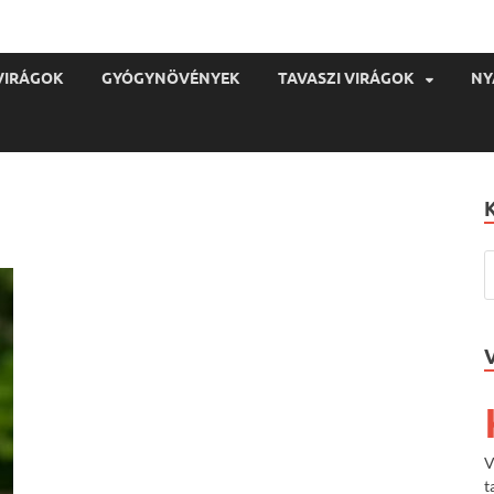
VIRÁGOK
GYÓGYNÖVÉNYEK
TAVASZI VIRÁGOK
NY
V
t