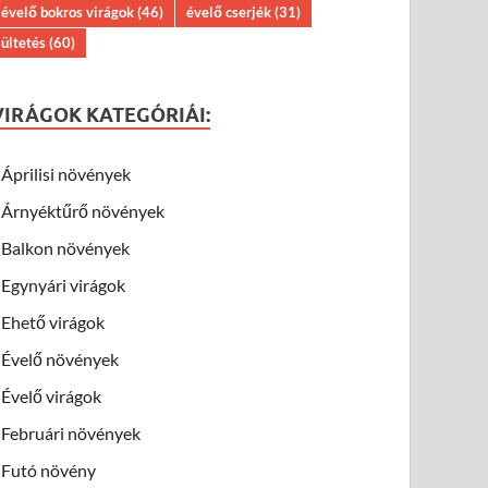
évelő bokros virágok
(46)
évelő cserjék
(31)
ültetés
(60)
VIRÁGOK KATEGÓRIÁI:
Áprilisi növények
Árnyéktűrő növények
Balkon növények
Egynyári virágok
Ehető virágok
Évelő növények
Évelő virágok
Februári növények
Futó növény