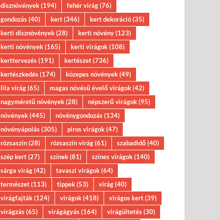
dísznövények
(194)
fehér virág
(76)
gondozás
(40)
kert
(346)
kert dekoráció
(35)
kerti dísznövények
(28)
kerti növény
(123)
kerti növények
(165)
kerti virágok
(108)
kerttervezés
(191)
kertészet
(736)
kertészkedés
(174)
közepes növények
(49)
lila virág
(65)
magas növésű évelő virágok
(42)
nagyméretű növények
(28)
népszerű virágok
(95)
növények
(445)
növénygondozás
(134)
növényápolás
(305)
piros virágok
(47)
rózsaszín
(28)
rózsaszín virág
(61)
szabadidő
(40)
szép kert
(27)
színek
(81)
színes virágok
(140)
sárga virág
(42)
tavaszi virágok
(64)
természet
(113)
tippek
(53)
virág
(40)
virágfajták
(124)
virágok
(418)
virágos kert
(39)
virágzás
(65)
virágágyás
(164)
virágültetés
(30)