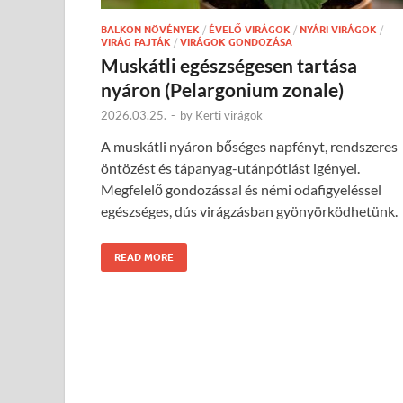
BALKON NÖVÉNYEK
/
ÉVELŐ VIRÁGOK
/
NYÁRI VIRÁGOK
/
VIRÁG FAJTÁK
/
VIRÁGOK GONDOZÁSA
Muskátli egészségesen tartása
nyáron (Pelargonium zonale)
2026.03.25.
-
by
Kerti virágok
A muskátli nyáron bőséges napfényt, rendszeres
öntözést és tápanyag-utánpótlást igényel.
Megfelelő gondozással és némi odafigyeléssel
egészséges, dús virágzásban gyönyörködhetünk.
READ MORE