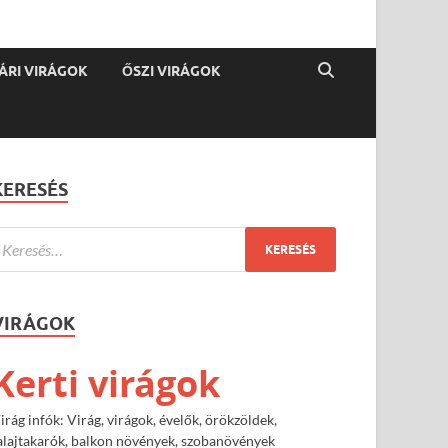
ÁRI VIRÁGOK
ŐSZI VIRÁGOK
KERESÉS
VIRÁGOK
Kerti virágok
irág infók: Virág, virágok, évelők, örökzöldek,
alajtakarók, balkon növények, szobanövények