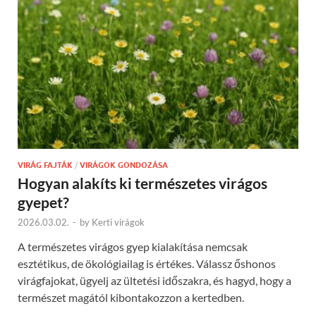
VIRÁG FAJTÁK
/
VIRÁGOK GONDOZÁSA
Hogyan alakíts ki természetes virágos
gyepet?
2026.03.02.
-
by
Kerti virágok
A természetes virágos gyep kialakítása nemcsak
esztétikus, de ökológiailag is értékes. Válassz őshonos
virágfajokat, ügyelj az ültetési időszakra, és hagyd, hogy a
természet magától kibontakozzon a kertedben.