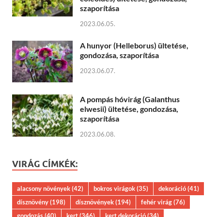
szaporítása
2023.06.05.
A hunyor (Helleborus) ültetése,
gondozása, szaporítása
2023.06.07.
A pompás hóvirág (Galanthus
elwesii) ültetése, gondozása,
szaporítása
2023.06.08.
VIRÁG CÍMKÉK:
alacsony növények
(42)
bokros virágok
(35)
dekoráció
(41)
dísznövény
(198)
dísznövények
(194)
fehér virág
(76)
gondozás
(40)
kert
(346)
kert dekoráció
(34)