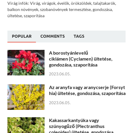
Virág infók: Virág, virágok, évelők, örökzöldek, talajtakarók,
balkon növények, szobanövények termesztése, gondozása,
ültetése, szaporítása
POPULAR
COMMENTS
TAGS
A borostyánlevelű
ciklámen (Cyclamen) ültetése,
gondozása, szaporítása
2023.06.05.
Az aranyfa vagy aranycserje (Forsyt
hia) ültetése, gondozása, szaporítása
2023.06.05.
Kakassarkantyúka vagy
szúnyogűző (Plectranthus
coleoides) ültetése, gondozása,