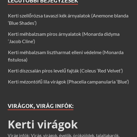
LEGUTÓBBI BEJEGYZÉSEK
Kerti szellőrózsa tavaszi kék árnyalatok (Anemone blanda
‘Blue Shades’)
Kerti méhbalzsam piros árnyalatok (Monarda didyma
‘Jacob Cline’)
Kerti méhbalzsam lisztharmat elleni védelme (Monarda
fistulosa)
Kerti díszcsalán piros levelű fajták (Coleus ‘Red Velvet’)
Kerti mézontófű lila virágok (Phacelia campanularia ‘Blue’)
VIRÁGOK, VIRÁG INFÓK:
Kerti virágok
Virág infók: Virág, virágok, évelők, örökzöldek, talajtakarók,