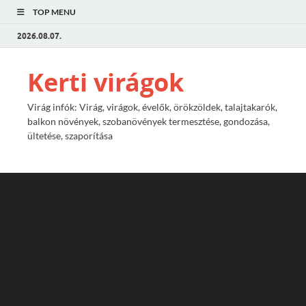
TOP MENU
2026.08.07.
Kerti virágok
Virág infók: Virág, virágok, évelők, örökzöldek, talajtakarók,
balkon növények, szobanövények termesztése, gondozása,
ültetése, szaporítása