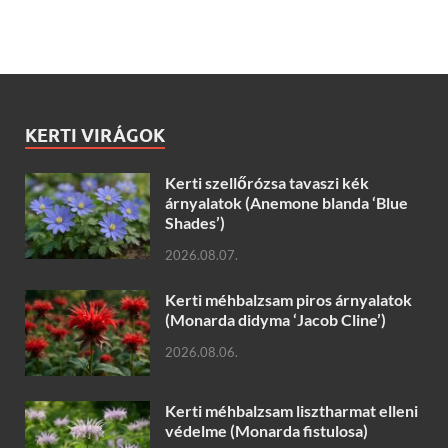
KERTI VIRÁGOK
Kerti szellőrózsa tavaszi kék
árnyalatok (Anemone blanda ‘Blue
Shades’)
2026.08.07.
Kerti méhbalzsam piros árnyalatok
(Monarda didyma ‘Jacob Cline’)
2026.08.06.
Kerti méhbalzsam lisztharmat elleni
védelme (Monarda fistulosa)