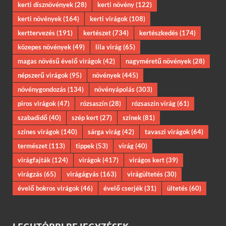
kerti dísznövények
(28)
kerti növény
(122)
kerti növények
(164)
kerti virágok
(108)
kerttervezés
(191)
kertészet
(734)
kertészkedés
(174)
közepes növények
(49)
lila virág
(65)
magas növésű évelő virágok
(42)
nagyméretű növények
(28)
népszerű virágok
(95)
növények
(445)
növénygondozás
(134)
növényápolás
(303)
piros virágok
(47)
rózsaszín
(28)
rózsaszín virág
(61)
szabadidő
(40)
szép kert
(27)
színek
(81)
színes virágok
(140)
sárga virág
(42)
tavaszi virágok
(64)
természet
(113)
tippek
(53)
virág
(40)
virágfajták
(124)
virágok
(417)
virágos kert
(39)
virágzás
(65)
virágágyás
(163)
virágültetés
(30)
évelő bokros virágok
(46)
évelő cserjék
(31)
ültetés
(60)