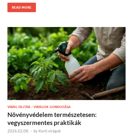
READ MORE
VIRÁG FAJTÁK
/
VIRÁGOK GONDOZÁSA
Növényvédelem természetesen:
vegyszermentes praktikák
2026.02.08.
-
by
Kerti virágok