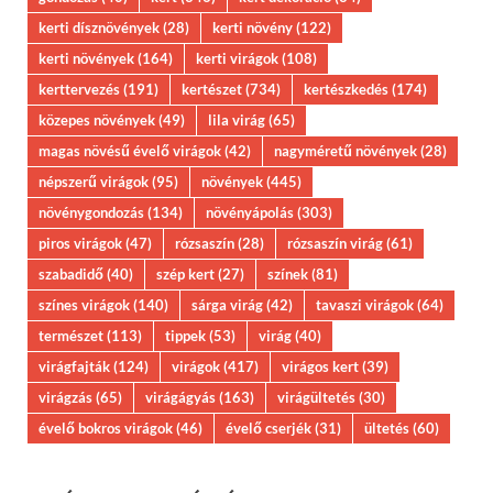
kerti dísznövények
(28)
kerti növény
(122)
kerti növények
(164)
kerti virágok
(108)
kerttervezés
(191)
kertészet
(734)
kertészkedés
(174)
közepes növények
(49)
lila virág
(65)
magas növésű évelő virágok
(42)
nagyméretű növények
(28)
népszerű virágok
(95)
növények
(445)
növénygondozás
(134)
növényápolás
(303)
piros virágok
(47)
rózsaszín
(28)
rózsaszín virág
(61)
szabadidő
(40)
szép kert
(27)
színek
(81)
színes virágok
(140)
sárga virág
(42)
tavaszi virágok
(64)
természet
(113)
tippek
(53)
virág
(40)
virágfajták
(124)
virágok
(417)
virágos kert
(39)
virágzás
(65)
virágágyás
(163)
virágültetés
(30)
évelő bokros virágok
(46)
évelő cserjék
(31)
ültetés
(60)