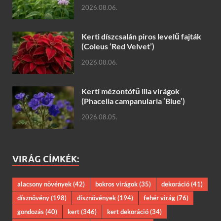
2026.08.06.
Kerti díszcsalán piros levelű fajták
(Coleus ‘Red Velvet’)
2026.08.06.
Kerti mézontófű lila virágok
(Phacelia campanularia ‘Blue’)
2026.08.05.
VIRÁG CÍMKÉK:
alacsony növények
(42)
bokros virágok
(35)
dekoráció
(41)
dísznövény
(198)
dísznövények
(194)
fehér virág
(76)
gondozás
(40)
kert
(346)
kert dekoráció
(34)