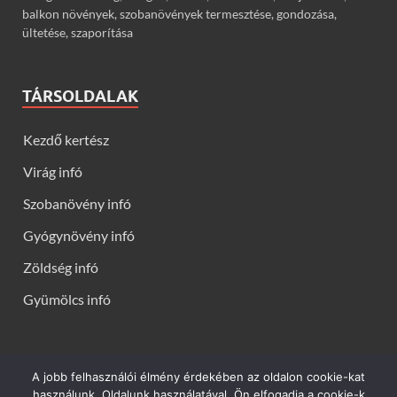
balkon növények, szobanövények termesztése, gondozása,
ültetése, szaporítása
TÁRSOLDALAK
Kezdő kertész
Virág infó
Szobanövény infó
Gyógynövény infó
Zöldség infó
Gyümölcs infó
A jobb felhasználói élmény érdekében az oldalon cookie-kat
Kerti virágok - Virág infók: Virág, virágok, évelők, örökzöldek,
használunk. Oldalunk használatával, Ön elfogadja a cookie-k