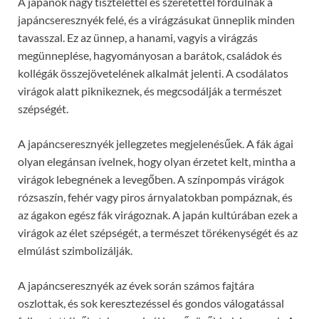
A japánok nagy tisztelettel és szeretettel fordulnak a
japáncseresznyék felé, és a virágzásukat ünneplik minden
tavasszal. Ez az ünnep, a hanami, vagyis a virágzás
megünneplése, hagyományosan a barátok, családok és
kollégák összejövetelének alkalmát jelenti. A csodálatos
virágok alatt piknikeznek, és megcsodálják a természet
szépségét.
A japáncseresznyék jellegzetes megjelenésűek. A fák ágai
olyan elegánsan ívelnek, hogy olyan érzetet kelt, mintha a
virágok lebegnének a levegőben. A színpompás virágok
rózsaszín, fehér vagy piros árnyalatokban pompáznak, és
az ágakon egész fák virágoznak. A japán kultúrában ezek a
virágok az élet szépségét, a természet törékenységét és az
elmúlást szimbolizálják.
A japáncseresznyék az évek során számos fajtára
oszlottak, és sok keresztezéssel és gondos válogatással