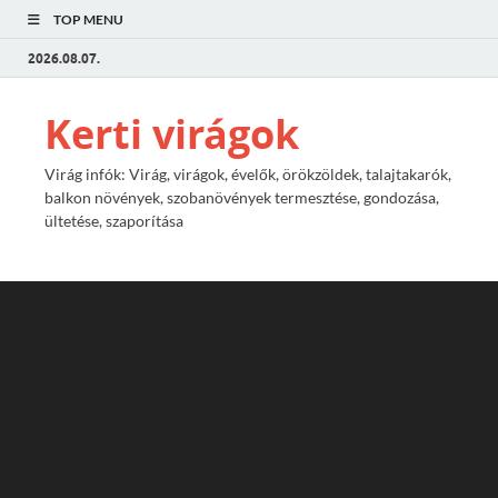
TOP MENU
2026.08.07.
Kerti virágok
Virág infók: Virág, virágok, évelők, örökzöldek, talajtakarók,
balkon növények, szobanövények termesztése, gondozása,
ültetése, szaporítása