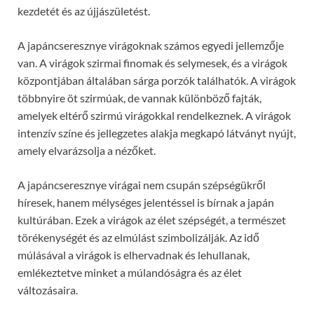
kezdetét és az újjászületést.
A japáncseresznye virágoknak számos egyedi jellemzője
van. A virágok szirmai finomak és selymesek, és a virágok
központjában általában sárga porzók találhatók. A virágok
többnyire öt szirmúak, de vannak különböző fajták,
amelyek eltérő szirmú virágokkal rendelkeznek. A virágok
intenzív színe és jellegzetes alakja megkapó látványt nyújt,
amely elvarázsolja a nézőket.
A japáncseresznye virágai nem csupán szépségükről
híresek, hanem mélységes jelentéssel is bírnak a japán
kultúrában. Ezek a virágok az élet szépségét, a természet
törékenységét és az elmúlást szimbolizálják. Az idő
múlásával a virágok is elhervadnak és lehullanak,
emlékeztetve minket a múlandóságra és az élet
változásaira.