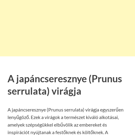
A japáncseresznye (Prunus
serrulata) virágja
A japáncseresznye (Prunus serrulata) virágja egyszerűen
lenyűgöző. Ezek a virágok a természet kiváló alkotásai,
amelyek szépségükkel elbűvölik az embereket és
inspirációt nyújtanak a festőknek és költőknek. A