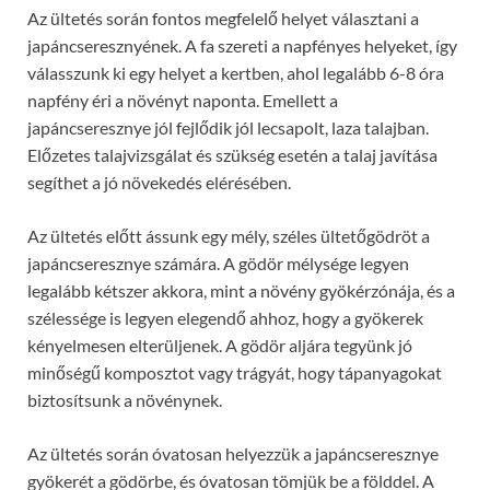
Az ültetés során fontos megfelelő helyet választani a
japáncseresznyének. A fa szereti a napfényes helyeket, így
válasszunk ki egy helyet a kertben, ahol legalább 6-8 óra
napfény éri a növényt naponta. Emellett a
japáncseresznye jól fejlődik jól lecsapolt, laza talajban.
Előzetes talajvizsgálat és szükség esetén a talaj javítása
segíthet a jó növekedés elérésében.
Az ültetés előtt ássunk egy mély, széles ültetőgödröt a
japáncseresznye számára. A gödör mélysége legyen
legalább kétszer akkora, mint a növény gyökérzónája, és a
szélessége is legyen elegendő ahhoz, hogy a gyökerek
kényelmesen elterüljenek. A gödör aljára tegyünk jó
minőségű komposztot vagy trágyát, hogy tápanyagokat
biztosítsunk a növénynek.
Az ültetés során óvatosan helyezzük a japáncseresznye
gyökerét a gödörbe, és óvatosan tömjük be a földdel. A