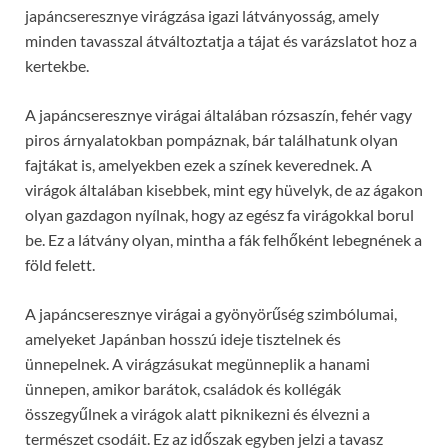
japáncseresznye virágzása igazi látványosság, amely
minden tavasszal átváltoztatja a tájat és varázslatot hoz a
kertekbe.
A japáncseresznye virágai általában rózsaszín, fehér vagy
piros árnyalatokban pompáznak, bár találhatunk olyan
fajtákat is, amelyekben ezek a színek keverednek. A
virágok általában kisebbek, mint egy hüvelyk, de az ágakon
olyan gazdagon nyílnak, hogy az egész fa virágokkal borul
be. Ez a látvány olyan, mintha a fák felhőként lebegnének a
föld felett.
A japáncseresznye virágai a gyönyörűség szimbólumai,
amelyeket Japánban hosszú ideje tisztelnek és
ünnepelnek. A virágzásukat megünneplik a hanami
ünnepen, amikor barátok, családok és kollégák
összegyűlnek a virágok alatt piknikezni és élvezni a
természet csodáit. Ez az időszak egyben jelzi a tavasz