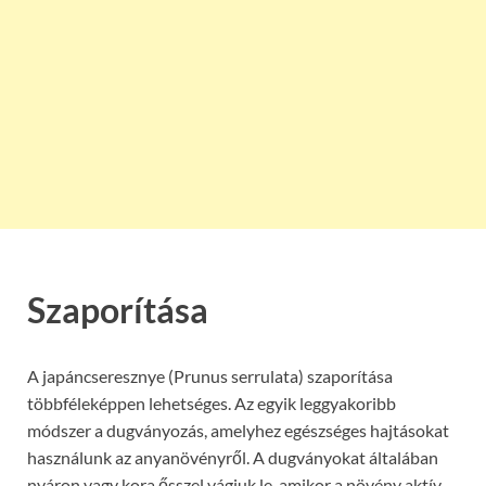
Szaporítása
A japáncseresznye (Prunus serrulata) szaporítása
többféleképpen lehetséges. Az egyik leggyakoribb
módszer a dugványozás, amelyhez egészséges hajtásokat
használunk az anyanövényről. A dugványokat általában
nyáron vagy kora ősszel vágjuk le, amikor a növény aktív