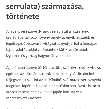
serrulata) származása,
története
A japáncseresznye (Prunus serrulata) a rózsafélék
családjába tartozó növény, amely az egyik legszebb és
legelragadóbb tavaszi virágzatot nyújtja. Ezt a fenséges
fajt eredetét tekintve Japánhoz kötik, és története
izgalmas és gazdag hagyományokkal teli.
A japáncseresznye története több száz évre nyúlik vissza,
egészen az időszámításunk előtti időkig. A történelmi
feljegyzések szerint az ősi Kínából származó cseresznyefa
magokat Japánba hozták már az őskorban. Azóta is tartó
szoros kapcsolat alakult ki a japán kultúra és a
cseresznyefák között.