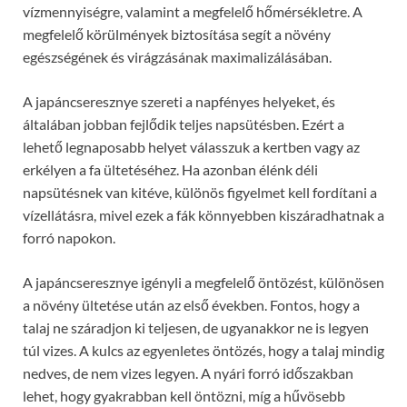
vízmennyiségre, valamint a megfelelő hőmérsékletre. A
megfelelő körülmények biztosítása segít a növény
egészségének és virágzásának maximalizálásában.
A japáncseresznye szereti a napfényes helyeket, és
általában jobban fejlődik teljes napsütésben. Ezért a
lehető legnaposabb helyet válasszuk a kertben vagy az
erkélyen a fa ültetéséhez. Ha azonban élénk déli
napsütésnek van kitéve, különös figyelmet kell fordítani a
vízellátásra, mivel ezek a fák könnyebben kiszáradhatnak a
forró napokon.
A japáncseresznye igényli a megfelelő öntözést, különösen
a növény ültetése után az első években. Fontos, hogy a
talaj ne száradjon ki teljesen, de ugyanakkor ne is legyen
túl vizes. A kulcs az egyenletes öntözés, hogy a talaj mindig
nedves, de nem vizes legyen. A nyári forró időszakban
lehet, hogy gyakrabban kell öntözni, míg a hűvösebb