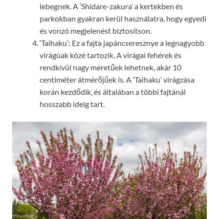
lebegnek. A ‘Shidare-zakura’ a kertekben és
parkokban gyakran kerül használatra, hogy egyedi
és vonzó megjelenést biztosítson.
‘Taihaku’: Ez a fajta japáncseresznye a legnagyobb
virágúak közé tartozik. A virágai fehérek és
rendkívül nagy méretűek lehetnek, akár 10
centiméter átmérőjűek is. A ‘Taihaku’ virágzása
korán kezdődik, és általában a többi fajtánál
hosszabb ideig tart.