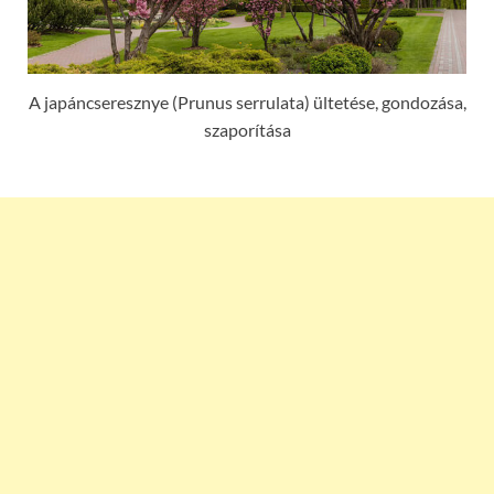
A japáncseresznye (Prunus serrulata) ültetése, gondozása,
szaporítása