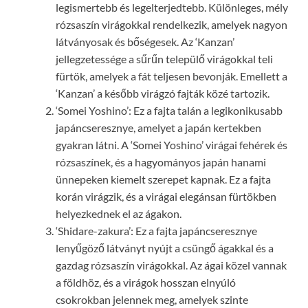
legismertebb és legelterjedtebb. Különleges, mély
rózsaszín virágokkal rendelkezik, amelyek nagyon
látványosak és bőségesek. Az ‘Kanzan’
jellegzetessége a sűrűn települő virágokkal teli
fürtök, amelyek a fát teljesen bevonják. Emellett a
‘Kanzan’ a később virágzó fajták közé tartozik.
‘Somei Yoshino’: Ez a fajta talán a legikonikusabb
japáncseresznye, amelyet a japán kertekben
gyakran látni. A ‘Somei Yoshino’ virágai fehérek és
rózsaszínek, és a hagyományos japán hanami
ünnepeken kiemelt szerepet kapnak. Ez a fajta
korán virágzik, és a virágai elegánsan fürtökben
helyezkednek el az ágakon.
‘Shidare-zakura’: Ez a fajta japáncseresznye
lenyűgöző látványt nyújt a csüngő ágakkal és a
gazdag rózsaszín virágokkal. Az ágai közel vannak
a földhöz, és a virágok hosszan elnyúló
csokrokban jelennek meg, amelyek szinte