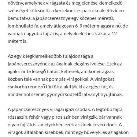
növény, amelynek virágzata és megjelenése kiemelkedő
szépséget kölcsönöz a kerteknek és parkoknak. Röviden
bemutatva, a japáncseresznye egy közepes méretű,
lombhullató fa, amely átlagosan 6-9 méter magasra nő, de
vannak nagyobb fajtái is, amelyek elérhetik akár a 12
métert is.
Az egyik legkiemelkedőbb tulajdonsága a
japáncseresznyének az ágainak elegáns ívelése. Ezek az
ágak szinte lebegő hatást keltenek, amikor virágzás
közben tele vannak pompás virágokkal. A virágokat
csokorba rendező fürtök alakítják ki az egész fát, és
mindenhol szemet gyönyörködtető látványt nyújtanak.
A japáncseresznyék virágai igazi csodák. A legtöbb fajta
rózsaszín, fehér vagy piros színben virágzik, bár vannak
olyan fajták is, amelyekben ezek a színek keverednek. A
virágok általában kisebbek, mint egy hüvelyk, és az ágakon