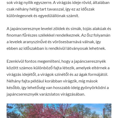
sok virág nyílik egyszerre. A virágzás ideje rövid, általában
csak néhány hétig tart tavasszal, így ez az időszak
különlegesnek és egyedülállónak számít.
A japáncseresznye levelei zöldek és simák, tojás alakúak és
finoman fűrészes szélekkel rendelkeznek. Az ősz folyamán
a levelek aranyszínűvé és vörösesbarnává válnak, így
ebben az időszakban is rendkívül látványosak lehetnek.
Ezenkívül fontos megemlíteni, hogy a japáncseresznyék
között számos különböző fajta létezik, amelyek eltérnek a
virágzás idejétől, a virágok színétől és az ágak formájától.
Néhány fajta például korábban virágzik, míg mások
később, így lehetőség van hosszabb ideig gyönyörködni a
japáncseresznyék varázslatos virágzásában.