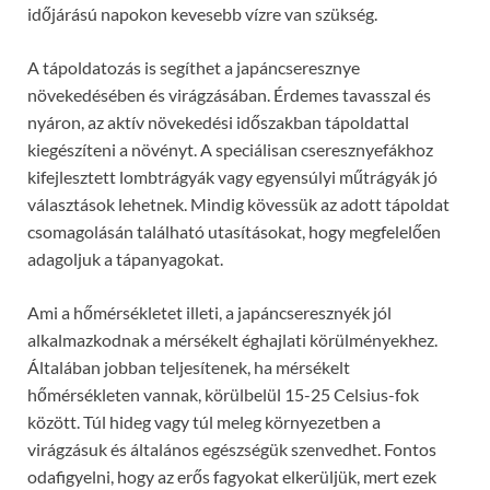
időjárású napokon kevesebb vízre van szükség.
A tápoldatozás is segíthet a japáncseresznye
növekedésében és virágzásában. Érdemes tavasszal és
nyáron, az aktív növekedési időszakban tápoldattal
kiegészíteni a növényt. A speciálisan cseresznyefákhoz
kifejlesztett lombtrágyák vagy egyensúlyi műtrágyák jó
választások lehetnek. Mindig kövessük az adott tápoldat
csomagolásán található utasításokat, hogy megfelelően
adagoljuk a tápanyagokat.
Ami a hőmérsékletet illeti, a japáncseresznyék jól
alkalmazkodnak a mérsékelt éghajlati körülményekhez.
Általában jobban teljesítenek, ha mérsékelt
hőmérsékleten vannak, körülbelül 15-25 Celsius-fok
között. Túl hideg vagy túl meleg környezetben a
virágzásuk és általános egészségük szenvedhet. Fontos
odafigyelni, hogy az erős fagyokat elkerüljük, mert ezek