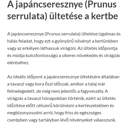
A japáncseresznye (Prunus
serrulata) ültetése a kertbe
A japáncseresznye (Prunus serrulata) ültetése izgalmas és
hálás feladat, hogy ezt a gyönyörű növényt a kertünkben
vagy az erkélyen láthassuk virágzni. Az ültetés időpontja
és módja kulcsfontosságú a sikeres növekedés és virágzás
eléréséhez.
Az ideális időpont a japáncseresznye ültetésére általában
a tavaszi vagy kora őszi időszak, amikor a talaj már
felmelegedett, de még nem jelentős a fagyveszély. A
virágzás a tavaszi hónapokban történik, ezért az ültetés
időzítése előtt célszerű körülnézni a kertészetekben és
megbizonyosodni arról, hogy friss és egészséges
cserépben vagy tartályban lévő növényeket válasszunk.