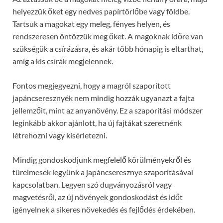
helyezzük őket egy nedves papírtörlőbe vagy földbe.
Tartsuk a magokat egy meleg, fényes helyen, és
rendszeresen öntözzük meg őket. A magoknak időre van
szükségük a csírázásra, és akár több hónapig is eltarthat,
amíg a kis csírák megjelennek.
Fontos megjegyezni, hogy a magról szaporított
japáncseresznyék nem mindig hozzák ugyanazt a fajta
jellemzőit, mint az anyanövény. Ez a szaporítási módszer
leginkább akkor ajánlott, ha új fajtákat szeretnénk
létrehozni vagy kísérletezni.
Mindig gondoskodjunk megfelelő körülményekről és
türelmesek legyünk a japáncseresznye szaporításával
kapcsolatban. Legyen szó dugványozásról vagy
magvetésről, az új növények gondoskodást és időt
igényelnek a sikeres növekedés és fejlődés érdekében.