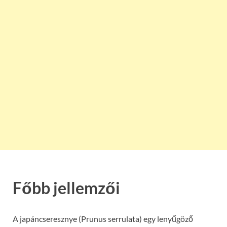
Főbb jellemzői
A japáncseresznye (Prunus serrulata) egy lenyűgöző