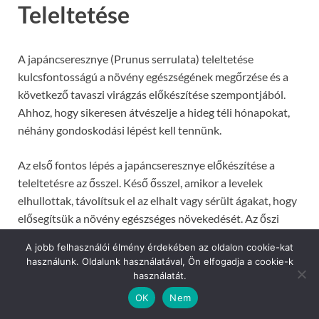
Teleltetése
A japáncseresznye (Prunus serrulata) teleltetése
kulcsfontosságú a növény egészségének megőrzése és a
következő tavaszi virágzás előkészítése szempontjából.
Ahhoz, hogy sikeresen átvészelje a hideg téli hónapokat,
néhány gondoskodási lépést kell tennünk.
Az első fontos lépés a japáncseresznye előkészítése a
teleltetésre az ősszel. Késő ősszel, amikor a levelek
elhullottak, távolítsuk el az elhalt vagy sérült ágakat, hogy
elősegítsük a növény egészséges növekedését. Az őszi
metszés lehetővé teszi, hogy a japáncseresznye szilárd
A jobb felhasználói élmény érdekében az oldalon cookie-kat
szerkezettel és jó formával rendelkezzen a téli
használunk. Oldalunk használatával, Ön elfogadja a cookie-k
hónapokban.
használatát.
OK
Nem
A hidegebb hónapok előtt fontos gondoskodni a növény