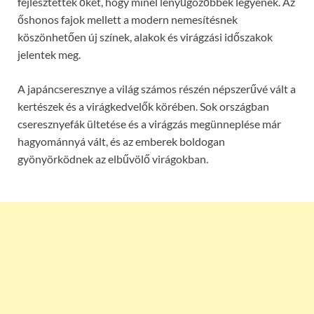
fejlesztették őket, hogy minél lenyűgözőbbek legyenek. Az
őshonos fajok mellett a modern nemesítésnek
köszönhetően új színek, alakok és virágzási időszakok
jelentek meg.
A japáncseresznye a világ számos részén népszerűvé vált a
kertészek és a virágkedvelők körében. Sok országban
cseresznyefák ültetése és a virágzás megünneplése már
hagyománnyá vált, és az emberek boldogan
gyönyörködnek az elbűvölő virágokban.