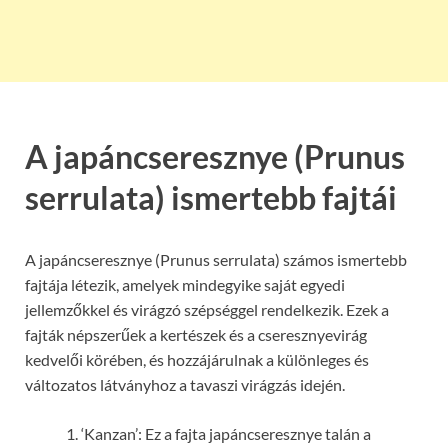
A japáncseresznye (Prunus
serrulata) ismertebb fajtái
A japáncseresznye (Prunus serrulata) számos ismertebb
fajtája létezik, amelyek mindegyike saját egyedi
jellemzőkkel és virágzó szépséggel rendelkezik. Ezek a
fajták népszerűek a kertészek és a cseresznyevirág
kedvelői körében, és hozzájárulnak a különleges és
változatos látványhoz a tavaszi virágzás idején.
‘Kanzan’: Ez a fajta japáncseresznye talán a