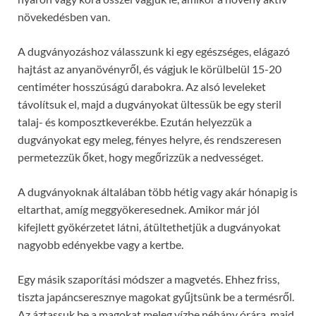
növekedésben van.
A dugványozáshoz válasszunk ki egy egészséges, elágazó
hajtást az anyanövényről, és vágjuk le körülbelül 15-20
centiméter hosszúságú darabokra. Az alsó leveleket
távolítsuk el, majd a dugványokat ültessük be egy steril
talaj- és komposztkeverékbe. Ezután helyezzük a
dugványokat egy meleg, fényes helyre, és rendszeresen
permetezzük őket, hogy megőrizzük a nedvességet.
A dugványoknak általában több hétig vagy akár hónapig is
eltarthat, amíg meggyökeresednek. Amikor már jól
kifejlett gyökérzetet látni, átültethetjük a dugványokat
nagyobb edényekbe vagy a kertbe.
Egy másik szaporítási módszer a magvetés. Ehhez friss,
tiszta japáncseresznye magokat gyűjtsünk be a termésről.
Az áztassuk be a magokat meleg vízbe néhány órára, majd