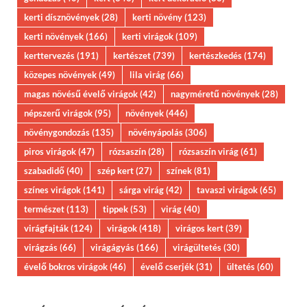
kerti dísznövények
(28)
kerti növény
(123)
kerti növények
(166)
kerti virágok
(109)
kerttervezés
(191)
kertészet
(739)
kertészkedés
(174)
közepes növények
(49)
lila virág
(66)
magas növésű évelő virágok
(42)
nagyméretű növények
(28)
népszerű virágok
(95)
növények
(446)
növénygondozás
(135)
növényápolás
(306)
piros virágok
(47)
rózsaszín
(28)
rózsaszín virág
(61)
szabadidő
(40)
szép kert
(27)
színek
(81)
színes virágok
(141)
sárga virág
(42)
tavaszi virágok
(65)
természet
(113)
tippek
(53)
virág
(40)
virágfajták
(124)
virágok
(418)
virágos kert
(39)
virágzás
(66)
virágágyás
(166)
virágültetés
(30)
évelő bokros virágok
(46)
évelő cserjék
(31)
ültetés
(60)