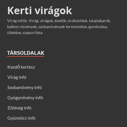
Kerti virágok
Virág infók: Virág, virágok, évelők, örökzöldek, talajtakarók,
balkon növények, szobanövények termesztése, gondozása,
ültetése, szaporítása
TÁRSOLDALAK
Kezdő kertész
Virág infó
Szobanövény infó
Gyógynövény infó
Zöldség infó
Gyümölcs infó