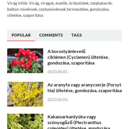
Virág infók: Virág, virágok, évelők, örökzöldek, talajtakarók,
balkon növények, szobanövények termesztése, gondozása,
ültetése, szaporítása
POPULAR
COMMENTS
TAGS
A borostyánlevelű
ciklámen (Cyclamen) ültetése,
gondozása, szaporítása
2023.06.05.
Az aranyfa vagy aranycserje (Forsyt
hia) ültetése, gondozása, szaporítása
2023.06.05.
Kakassarkantyúka vagy
szúnyogűző (Plectranthus
coleoides) ültetése, gondozása,