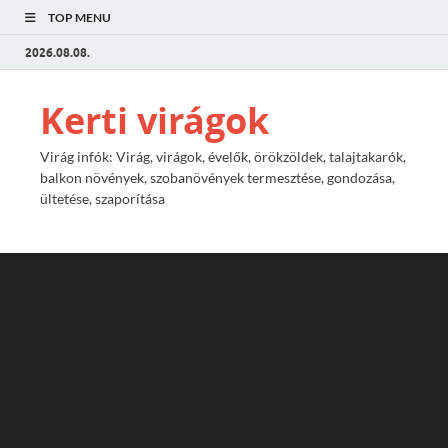
TOP MENU
2026.08.08.
Kerti virágok
Virág infók: Virág, virágok, évelők, örökzöldek, talajtakarók,
balkon növények, szobanövények termesztése, gondozása,
ültetése, szaporítása