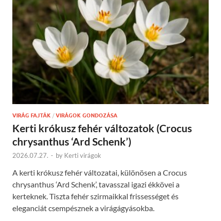
VIRÁG FAJTÁK
/
VIRÁGOK GONDOZÁSA
Kerti krókusz fehér változatok (Crocus
chrysanthus ‘Ard Schenk’)
2026.07.27.
-
by
Kerti virágok
A kerti krókusz fehér változatai, különösen a Crocus
chrysanthus ‘Ard Schenk’, tavasszal igazi ékkövei a
kerteknek. Tiszta fehér szirmaikkal frissességet és
eleganciát csempésznek a virágágyásokba.