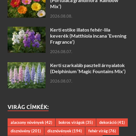
(Portulaca grandiflora ‘Rainbow
Mix’)
2026.08.08.
Kerti estike illatos fehér-lila
keverék (Matthiola incana ‘Evening
Fragrance’)
2026.08.07.
Kerti szarkaláb pasztell árnyalatok
(Delphinium ‘Magic Fountains Mix’)
2026.08.07.
VIRÁG CÍMKÉK:
alacsony növények
(42)
bokros virágok
(35)
dekoráció
(41)
dísznövény
(201)
dísznövények
(194)
fehér virág
(76)