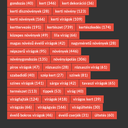
gondozás
(40)
kert
(346)
kert dekoráció
(36)
kerti dísznövények
(28)
kerti növény
(123)
kerti növények
(166)
kerti virágok
(109)
kerttervezés
(191)
kertészet
(739)
kertészkedés
(174)
közepes növények
(49)
lila virág
(66)
magas növésű évelő virágok
(42)
nagyméretű növények
(28)
népszerű virágok
(95)
növények
(446)
növénygondozás
(135)
növényápolás
(306)
piros virágok
(47)
rózsaszín
(28)
rózsaszín virág
(61)
szabadidő
(40)
szép kert
(27)
színek
(81)
színes virágok
(141)
sárga virág
(42)
tavaszi virágok
(65)
természet
(113)
tippek
(53)
virág
(40)
virágfajták
(124)
virágok
(418)
virágos kert
(39)
virágzás
(66)
virágágyás
(166)
virágültetés
(30)
évelő bokros virágok
(46)
évelő cserjék
(31)
ültetés
(60)