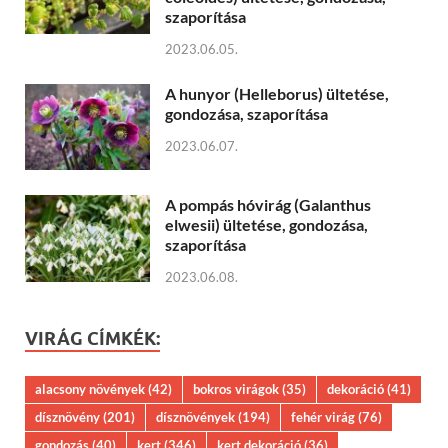
szaporítása
2023.06.05.
A hunyor (Helleborus) ültetése,
gondozása, szaporítása
2023.06.07.
A pompás hóvirág (Galanthus
elwesii) ültetése, gondozása,
szaporítása
2023.06.08.
VIRÁG CÍMKÉK:
alacsony növények
(42)
bokros virágok
(35)
dekoráció
(41)
dísznövény
(201)
dísznövények
(194)
fehér virág
(76)
gondozás
(40)
kert
(346)
kert dekoráció
(36)