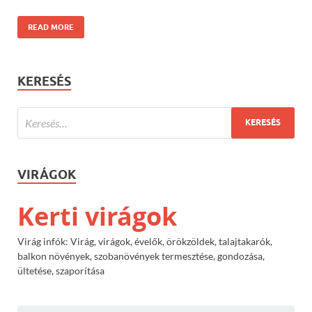
READ MORE
KERESÉS
VIRÁGOK
Kerti virágok
Virág infók: Virág, virágok, évelők, örökzöldek, talajtakarók,
balkon növények, szobanövények termesztése, gondozása,
ültetése, szaporítása