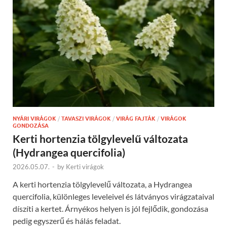
NYÁRI VIRÁGOK
/
TAVASZI VIRÁGOK
/
VIRÁG FAJTÁK
/
VIRÁGOK
GONDOZÁSA
Kerti hortenzia tölgylevelű változata
(Hydrangea quercifolia)
2026.05.07.
-
by
Kerti virágok
A kerti hortenzia tölgylevelű változata, a Hydrangea
quercifolia, különleges leveleivel és látványos virágzataival
díszíti a kertet. Árnyékos helyen is jól fejlődik, gondozása
pedig egyszerű és hálás feladat.