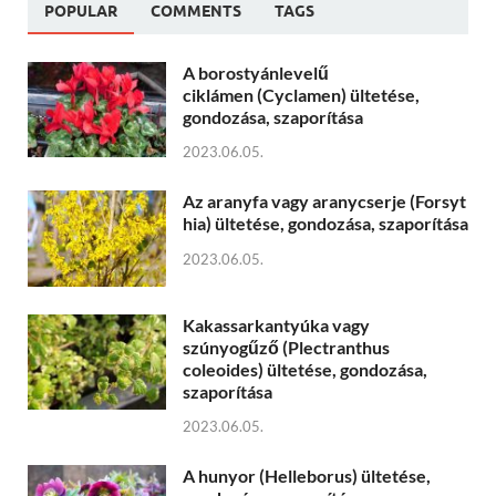
POPULAR
COMMENTS
TAGS
A borostyánlevelű
ciklámen (Cyclamen) ültetése,
gondozása, szaporítása
2023.06.05.
Az aranyfa vagy aranycserje (Forsyt
hia) ültetése, gondozása, szaporítása
2023.06.05.
Kakassarkantyúka vagy
szúnyogűző (Plectranthus
coleoides) ültetése, gondozása,
szaporítása
2023.06.05.
A hunyor (Helleborus) ültetése,