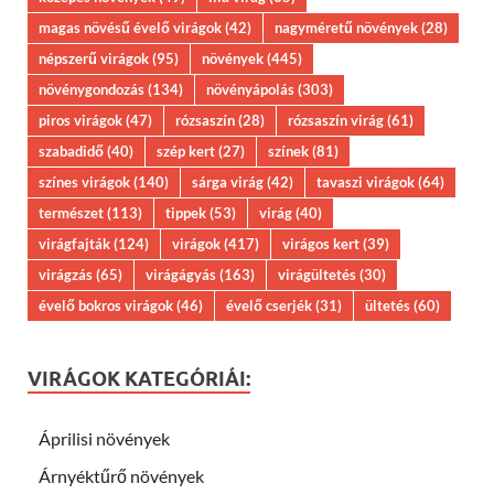
magas növésű évelő virágok
(42)
nagyméretű növények
(28)
népszerű virágok
(95)
növények
(445)
növénygondozás
(134)
növényápolás
(303)
piros virágok
(47)
rózsaszín
(28)
rózsaszín virág
(61)
szabadidő
(40)
szép kert
(27)
színek
(81)
színes virágok
(140)
sárga virág
(42)
tavaszi virágok
(64)
természet
(113)
tippek
(53)
virág
(40)
virágfajták
(124)
virágok
(417)
virágos kert
(39)
virágzás
(65)
virágágyás
(163)
virágültetés
(30)
évelő bokros virágok
(46)
évelő cserjék
(31)
ültetés
(60)
VIRÁGOK KATEGÓRIÁI:
Áprilisi növények
Árnyéktűrő növények