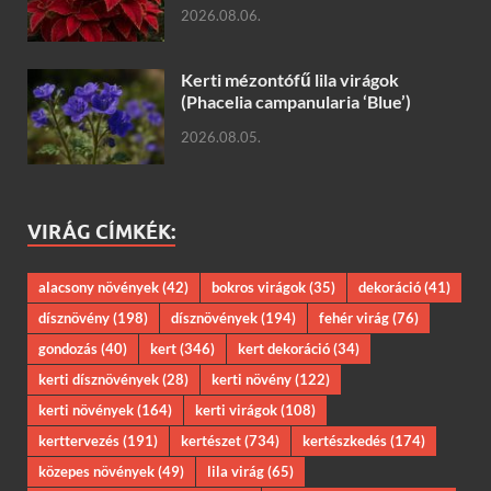
2026.08.06.
Kerti mézontófű lila virágok
(Phacelia campanularia ‘Blue’)
2026.08.05.
VIRÁG CÍMKÉK:
alacsony növények
(42)
bokros virágok
(35)
dekoráció
(41)
dísznövény
(198)
dísznövények
(194)
fehér virág
(76)
gondozás
(40)
kert
(346)
kert dekoráció
(34)
kerti dísznövények
(28)
kerti növény
(122)
kerti növények
(164)
kerti virágok
(108)
kerttervezés
(191)
kertészet
(734)
kertészkedés
(174)
közepes növények
(49)
lila virág
(65)