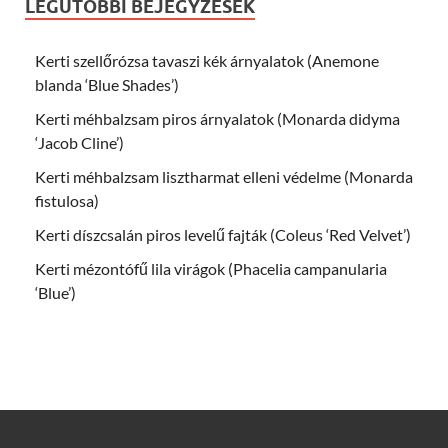
LEGUTÓBBI BEJEGYZÉSEK
Kerti szellőrózsa tavaszi kék árnyalatok (Anemone
blanda ‘Blue Shades’)
Kerti méhbalzsam piros árnyalatok (Monarda didyma
‘Jacob Cline’)
Kerti méhbalzsam lisztharmat elleni védelme (Monarda
fistulosa)
Kerti díszcsalán piros levelű fajták (Coleus ‘Red Velvet’)
Kerti mézontófű lila virágok (Phacelia campanularia
‘Blue’)