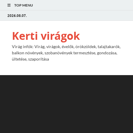
TOP MENU
2026.08.07.
Kerti virágok
Virág infók: Virág, virágok, évelők, örökzöldek, talajtakarók,
balkon növények, szobanövények termesztése, gondozása,
ültetése, szaporítása