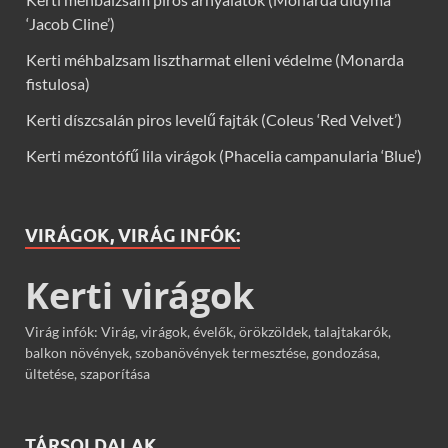
‘Jacob Cline’)
Kerti méhbalzsam lisztharmat elleni védelme (Monarda
fistulosa)
Kerti díszcsalán piros levelű fajták (Coleus ‘Red Velvet’)
Kerti mézontófű lila virágok (Phacelia campanularia ‘Blue’)
VIRÁGOK, VIRÁG INFÓK:
Kerti virágok
Virág infók: Virág, virágok, évelők, örökzöldek, talajtakarók,
balkon növények, szobanövények termesztése, gondozása,
ültetése, szaporítása
TÁRSOLDALAK