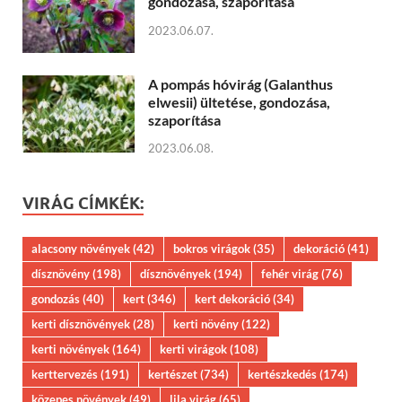
gondozása, szaporítása
2023.06.07.
A pompás hóvirág (Galanthus
elwesii) ültetése, gondozása,
szaporítása
2023.06.08.
VIRÁG CÍMKÉK:
alacsony növények
(42)
bokros virágok
(35)
dekoráció
(41)
dísznövény
(198)
dísznövények
(194)
fehér virág
(76)
gondozás
(40)
kert
(346)
kert dekoráció
(34)
kerti dísznövények
(28)
kerti növény
(122)
kerti növények
(164)
kerti virágok
(108)
kerttervezés
(191)
kertészet
(734)
kertészkedés
(174)
közepes növények
(49)
lila virág
(65)