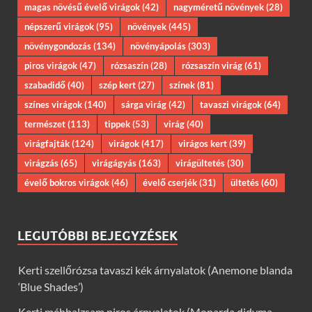
magas növésű évelő virágok
(42)
nagyméretű növények
(28)
népszerű virágok
(95)
növények
(445)
növénygondozás
(134)
növényápolás
(303)
piros virágok
(47)
rózsaszín
(28)
rózsaszín virág
(61)
szabadidő
(40)
szép kert
(27)
színek
(81)
színes virágok
(140)
sárga virág
(42)
tavaszi virágok
(64)
természet
(113)
tippek
(53)
virág
(40)
virágfajták
(124)
virágok
(417)
virágos kert
(39)
virágzás
(65)
virágágyás
(163)
virágültetés
(30)
évelő bokros virágok
(46)
évelő cserjék
(31)
ültetés
(60)
LEGUTÓBBI BEJEGYZÉSEK
Kerti szellőrózsa tavaszi kék árnyalatok (Anemone blanda
‘Blue Shades’)
Kerti méhbalzsam piros árnyalatok (Monarda didyma