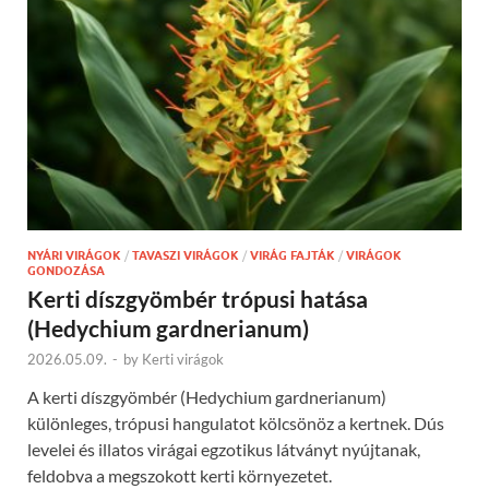
NYÁRI VIRÁGOK
/
TAVASZI VIRÁGOK
/
VIRÁG FAJTÁK
/
VIRÁGOK
GONDOZÁSA
Kerti díszgyömbér trópusi hatása
(Hedychium gardnerianum)
2026.05.09.
-
by
Kerti virágok
A kerti díszgyömbér (Hedychium gardnerianum)
különleges, trópusi hangulatot kölcsönöz a kertnek. Dús
levelei és illatos virágai egzotikus látványt nyújtanak,
feldobva a megszokott kerti környezetet.