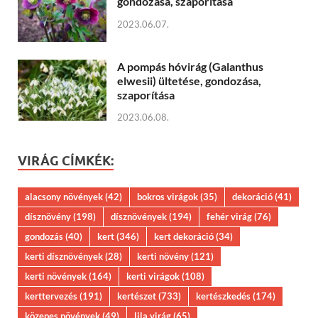
gondozása, szaporítása
2023.06.07.
A pompás hóvirág (Galanthus
elwesii) ültetése, gondozása,
szaporítása
2023.06.08.
VIRÁG CÍMKÉK:
alacsony növények
(42)
bokros virágok
(35)
dekoráció
(41)
dísznövény
(198)
dísznövények
(194)
fehér virág
(76)
gondozás
(40)
kert
(346)
kert dekoráció
(34)
kerti dísznövények
(28)
kerti növény
(121)
kerti növények
(164)
kerti virágok
(108)
kerttervezés
(191)
kertészet
(733)
kertészkedés
(174)
közepes növények
(49)
lila virág
(65)