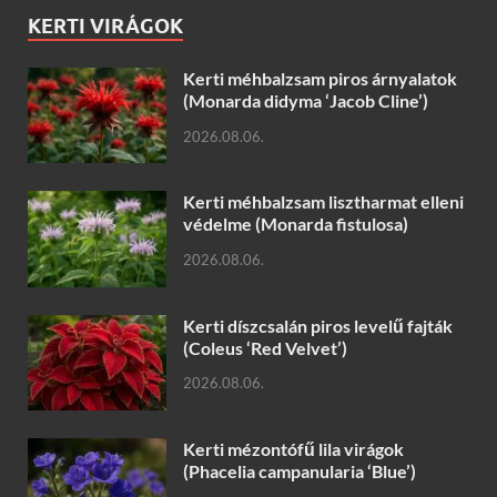
KERTI VIRÁGOK
Kerti méhbalzsam piros árnyalatok
(Monarda didyma ‘Jacob Cline’)
2026.08.06.
Kerti méhbalzsam lisztharmat elleni
védelme (Monarda fistulosa)
2026.08.06.
Kerti díszcsalán piros levelű fajták
(Coleus ‘Red Velvet’)
2026.08.06.
Kerti mézontófű lila virágok
(Phacelia campanularia ‘Blue’)