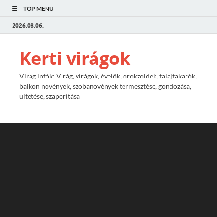
TOP MENU
2026.08.06.
Kerti virágok
Virág infók: Virág, virágok, évelők, örökzöldek, talajtakarók,
balkon növények, szobanövények termesztése, gondozása,
ültetése, szaporítása