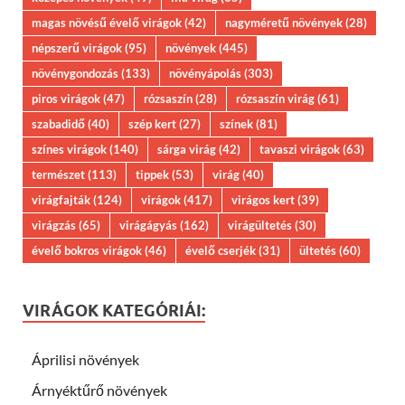
magas növésű évelő virágok
(42)
nagyméretű növények
(28)
népszerű virágok
(95)
növények
(445)
növénygondozás
(133)
növényápolás
(303)
piros virágok
(47)
rózsaszín
(28)
rózsaszín virág
(61)
szabadidő
(40)
szép kert
(27)
színek
(81)
színes virágok
(140)
sárga virág
(42)
tavaszi virágok
(63)
természet
(113)
tippek
(53)
virág
(40)
virágfajták
(124)
virágok
(417)
virágos kert
(39)
virágzás
(65)
virágágyás
(162)
virágültetés
(30)
évelő bokros virágok
(46)
évelő cserjék
(31)
ültetés
(60)
VIRÁGOK KATEGÓRIÁI:
Áprilisi növények
Árnyéktűrő növények