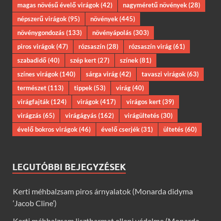
magas növésű évelő virágok
(42)
nagyméretű növények
(28)
népszerű virágok
(95)
növények
(445)
növénygondozás
(133)
növényápolás
(303)
piros virágok
(47)
rózsaszín
(28)
rózsaszín virág
(61)
szabadidő
(40)
szép kert
(27)
színek
(81)
színes virágok
(140)
sárga virág
(42)
tavaszi virágok
(63)
természet
(113)
tippek
(53)
virág
(40)
virágfajták
(124)
virágok
(417)
virágos kert
(39)
virágzás
(65)
virágágyás
(162)
virágültetés
(30)
évelő bokros virágok
(46)
évelő cserjék
(31)
ültetés
(60)
LEGUTÓBBI BEJEGYZÉSEK
Kerti méhbalzsam piros árnyalatok (Monarda didyma
‘Jacob Cline’)
Kerti méhbalzsam lisztharmat elleni védelme (Monarda