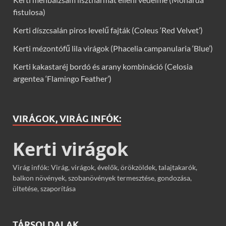
fistulosa)
Kerti díszcsalán piros levelű fajták (Coleus ‘Red Velvet’)
Kerti mézontófű lila virágok (Phacelia campanularia ‘Blue’)
Kerti kakastaréj bordó és arany kombináció (Celosia
argentea ‘Flamingo Feather’)
VIRÁGOK, VIRÁG INFÓK:
Kerti virágok
Virág infók: Virág, virágok, évelők, örökzöldek, talajtakarók,
balkon növények, szobanövények termesztése, gondozása,
ültetése, szaporítása
TÁRSOLDALAK