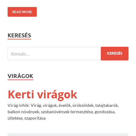
READ MORE
KERESÉS
VIRÁGOK
Kerti virágok
Virág infók: Virág, virágok, évelők, örökzöldek, talajtakarók,
balkon növények, szobanövények termesztése, gondozása,
ültetése, szaporítása