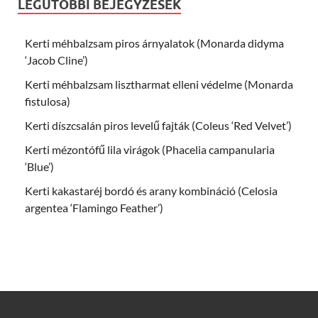
LEGUTÓBBI BEJEGYZÉSEK
Kerti méhbalzsam piros árnyalatok (Monarda didyma
‘Jacob Cline’)
Kerti méhbalzsam lisztharmat elleni védelme (Monarda
fistulosa)
Kerti díszcsalán piros levelű fajták (Coleus ‘Red Velvet’)
Kerti mézontófű lila virágok (Phacelia campanularia
‘Blue’)
Kerti kakastaréj bordó és arany kombináció (Celosia
argentea ‘Flamingo Feather’)