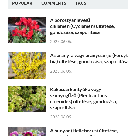
POPULAR
COMMENTS
TAGS
A borostyánlevelű
ciklámen (Cyclamen) ültetése,
gondozása, szaporítása
2023.06.05.
Az aranyfa vagy aranycserje (Forsyt
hia) ültetése, gondozása, szaporítása
2023.06.05.
Kakassarkantyúka vagy
szúnyogűző (Plectranthus
coleoides) ültetése, gondozása,
szaporítása
2023.06.05.
A hunyor (Helleborus) ültetése,