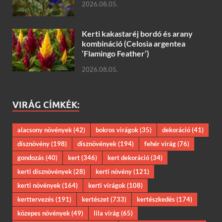
2026.08.05.
Kerti kakastaréj bordó és arany
kombináció (Celosia argentea
‘Flamingo Feather’)
2026.08.05.
VIRÁG CÍMKÉK:
alacsony növények
(42)
bokros virágok
(35)
dekoráció
(41)
dísznövény
(198)
dísznövények
(194)
fehér virág
(76)
gondozás
(40)
kert
(346)
kert dekoráció
(34)
kerti dísznövények
(28)
kerti növény
(121)
kerti növények
(164)
kerti virágok
(108)
kerttervezés
(191)
kertészet
(733)
kertészkedés
(174)
közepes növények
(49)
lila virág
(65)