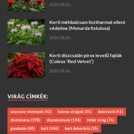
2026.08.06.
Kerti méhbalzsam lisztharmat elleni
védelme (Monarda fistulosa)
2026.08.06.
Kerti díszcsalán piros levelű fajták
(Coleus ‘Red Velvet’)
2026.08.06.
VIRÁG CÍMKÉK:
alacsony növények
(42)
bokros virágok
(35)
dekoráció
(41)
dísznövény
(198)
dísznövények
(194)
fehér virág
(76)
gondozás
(40)
kert
(346)
kert dekoráció
(35)