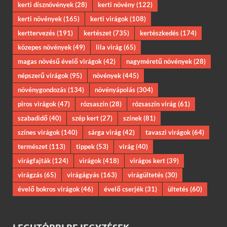
kerti dísznövények
(28)
kerti növény
(122)
kerti növények
(165)
kerti virágok
(108)
kerttervezés
(191)
kertészet
(735)
kertészkedés
(174)
közepes növények
(49)
lila virág
(65)
magas növésű évelő virágok
(42)
nagyméretű növények
(28)
népszerű virágok
(95)
növények
(445)
növénygondozás
(134)
növényápolás
(304)
piros virágok
(47)
rózsaszín
(28)
rózsaszín virág
(61)
szabadidő
(40)
szép kert
(27)
színek
(81)
színes virágok
(140)
sárga virág
(42)
tavaszi virágok
(64)
természet
(113)
tippek
(53)
virág
(40)
virágfajták
(124)
virágok
(418)
virágos kert
(39)
virágzás
(65)
virágágyás
(163)
virágültetés
(30)
évelő bokros virágok
(46)
évelő cserjék
(31)
ültetés
(60)