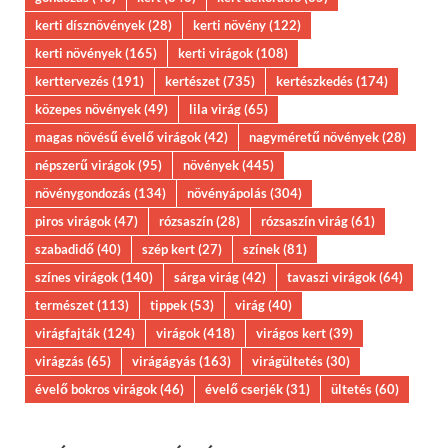
kerti dísznövények
(28)
kerti növény
(122)
kerti növények
(165)
kerti virágok
(108)
kerttervezés
(191)
kertészet
(735)
kertészkedés
(174)
közepes növények
(49)
lila virág
(65)
magas növésű évelő virágok
(42)
nagyméretű növények
(28)
népszerű virágok
(95)
növények
(445)
növénygondozás
(134)
növényápolás
(304)
piros virágok
(47)
rózsaszín
(28)
rózsaszín virág
(61)
szabadidő
(40)
szép kert
(27)
színek
(81)
színes virágok
(140)
sárga virág
(42)
tavaszi virágok
(64)
természet
(113)
tippek
(53)
virág
(40)
virágfajták
(124)
virágok
(418)
virágos kert
(39)
virágzás
(65)
virágágyás
(163)
virágültetés
(30)
évelő bokros virágok
(46)
évelő cserjék
(31)
ültetés
(60)