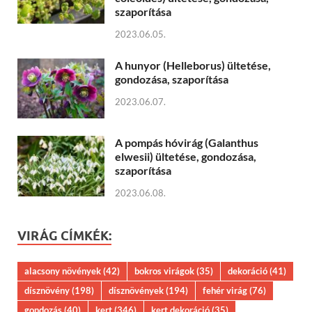
szaporítása
2023.06.05.
A hunyor (Helleborus) ültetése,
gondozása, szaporítása
2023.06.07.
A pompás hóvirág (Galanthus
elwesii) ültetése, gondozása,
szaporítása
2023.06.08.
VIRÁG CÍMKÉK:
alacsony növények
(42)
bokros virágok
(35)
dekoráció
(41)
dísznövény
(198)
dísznövények
(194)
fehér virág
(76)
gondozás
(40)
kert
(346)
kert dekoráció
(35)