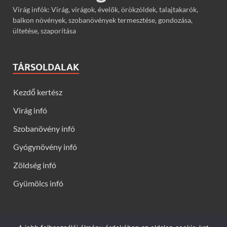
Virág infók: Virág, virágok, évelők, örökzöldek, talajtakarók,
balkon növények, szobanövények termesztése, gondozása,
ültetése, szaporítása
TÁRSOLDALAK
Kezdő kertész
Virág infó
Szobanövény infó
Gyógynövény infó
Zöldség infó
Gyümölcs infó