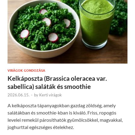
VIRÁGOK GONDOZÁSA
Kelkáposzta (Brassica oleracea var.
sabellica) saláták és smoothie
2026.06.15.
-
by
Kerti virágok
A kelkáposzta tápanyagokban gazdag zöldség, amely
salátákban és smoothie-kban is kiváló. Friss, ropogós
levelei remekül párosíthatók gyümölcsökkel, magvakkal,
joghurttal egészséges ételekhez.