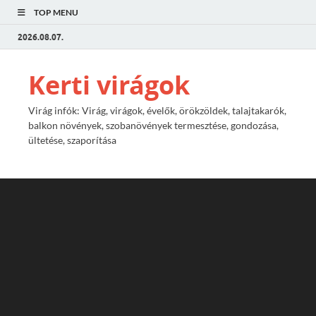
TOP MENU
2026.08.07.
Kerti virágok
Virág infók: Virág, virágok, évelők, örökzöldek, talajtakarók,
balkon növények, szobanövények termesztése, gondozása,
ültetése, szaporítása