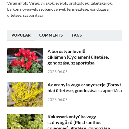
Virág infók: Virág, virágok, évelők, örökzöldek, talajtakarók,
balkon növények, szobanövények termesztése, gondozása,
ültetése, szaporítása
POPULAR
COMMENTS
TAGS
A borostyánlevelű
ciklámen (Cyclamen) ültetése,
gondozása, szaporítása
2023.06.05.
Az aranyfa vagy aranycserje (Forsyt
hia) ültetése, gondozása, szaporítása
2023.06.05.
Kakassarkantyúka vagy
szúnyogűző (Plectranthus
coleoides) ültetése, gondozása,