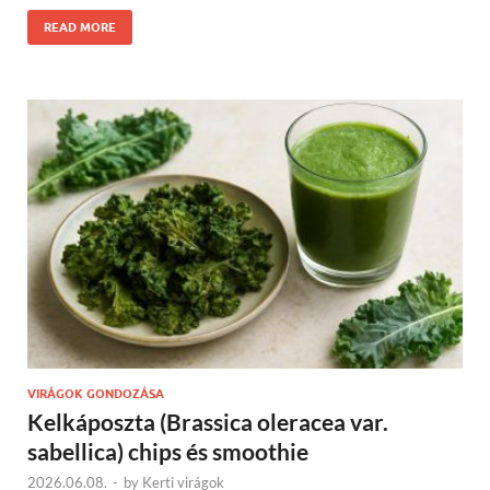
READ MORE
VIRÁGOK GONDOZÁSA
Kelkáposzta (Brassica oleracea var.
sabellica) chips és smoothie
2026.06.08.
-
by
Kerti virágok