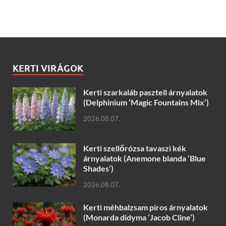
KERTI VIRÁGOK
Kerti szarkaláb pasztell árnyalatok
(Delphinium ‘Magic Fountains Mix’)
2026.08.07.
Kerti szellőrózsa tavaszi kék
árnyalatok (Anemone blanda ‘Blue
Shades’)
2026.08.07.
Kerti méhbalzsam piros árnyalatok
(Monarda didyma ‘Jacob Cline’)