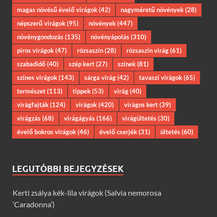
magas növésű évelő virágok
(42)
nagyméretű növények
(28)
népszerű virágok
(95)
növények
(447)
növénygondozás
(135)
növényápolás
(310)
piros virágok
(47)
rózsaszín
(28)
rózsaszín virág
(61)
szabadidő
(40)
szép kert
(27)
színek
(81)
színes virágok
(143)
sárga virág
(42)
tavaszi virágok
(65)
természet
(113)
tippek
(53)
virág
(40)
virágfajták
(124)
virágok
(420)
virágos kert
(39)
virágzás
(68)
virágágyás
(166)
virágültetés
(30)
évelő bokros virágok
(46)
évelő cserjék
(31)
ültetés
(60)
LEGUTÓBBI BEJEGYZÉSEK
Kerti zsálya kék-lila virágok (Salvia nemorosa
‘Caradonna’)