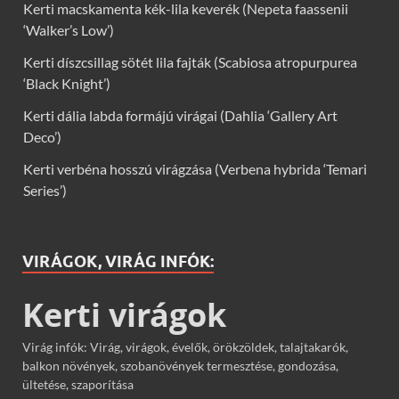
Kerti macskamenta kék-lila keverék (Nepeta faassenii
‘Walker’s Low’)
Kerti díszcsillag sötét lila fajták (Scabiosa atropurpurea
‘Black Knight’)
Kerti dália labda formájú virágai (Dahlia ‘Gallery Art
Deco’)
Kerti verbéna hosszú virágzása (Verbena hybrida ‘Temari
Series’)
VIRÁGOK, VIRÁG INFÓK:
Kerti virágok
Virág infók: Virág, virágok, évelők, örökzöldek, talajtakarók,
balkon növények, szobanövények termesztése, gondozása,
ültetése, szaporítása