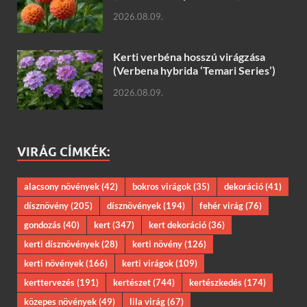
2026.08.09.
Kerti verbéna hosszú virágzása
(Verbena hybrida ‘Temari Series’)
2026.08.09.
VIRÁG CÍMKÉK:
alacsony növények
(42)
bokros virágok
(35)
dekoráció
(41)
dísznövény
(205)
dísznövények
(194)
fehér virág
(76)
gondozás
(40)
kert
(347)
kert dekoráció
(36)
kerti dísznövények
(28)
kerti növény
(126)
kerti növények
(166)
kerti virágok
(109)
kerttervezés
(191)
kertészet
(744)
kertészkedés
(174)
közepes növények
(49)
lila virág
(67)