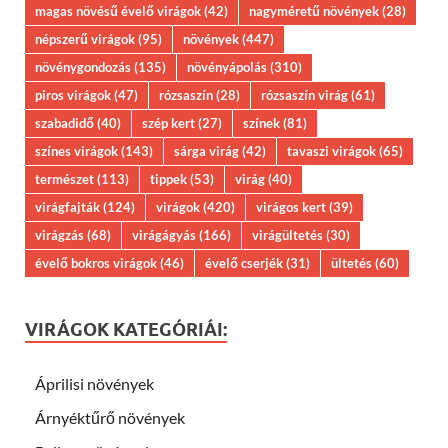
magas növésű évelő virágok
(42)
nagyméretű növények
(28)
népszerű virágok
(95)
növények
(447)
növénygondozás
(135)
növényápolás
(310)
piros virágok
(47)
rózsaszín
(28)
rózsaszín virág
(61)
szabadidő
(40)
szép kert
(27)
színek
(81)
színes virágok
(143)
sárga virág
(42)
tavaszi virágok
(65)
természet
(113)
tippek
(53)
virág
(40)
virágfajták
(124)
virágok
(420)
virágos kert
(39)
virágzás
(68)
virágágyás
(166)
virágültetés
(30)
évelő bokros virágok
(46)
évelő cserjék
(31)
ültetés
(60)
VIRÁGOK KATEGÓRIÁI:
Áprilisi növények
Árnyéktűrő növények