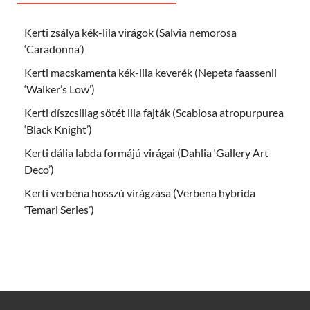
Kerti zsálya kék-lila virágok (Salvia nemorosa
‘Caradonna’)
Kerti macskamenta kék-lila keverék (Nepeta faassenii
‘Walker’s Low’)
Kerti díszcsillag sötét lila fajták (Scabiosa atropurpurea
‘Black Knight’)
Kerti dália labda formájú virágai (Dahlia ‘Gallery Art
Deco’)
Kerti verbéna hosszú virágzása (Verbena hybrida
‘Temari Series’)