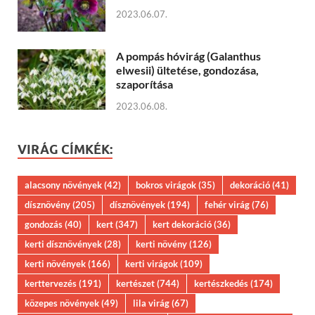
2023.06.07.
A pompás hóvirág (Galanthus
elwesii) ültetése, gondozása,
szaporítása
2023.06.08.
VIRÁG CÍMKÉK:
alacsony növények
(42)
bokros virágok
(35)
dekoráció
(41)
dísznövény
(205)
dísznövények
(194)
fehér virág
(76)
gondozás
(40)
kert
(347)
kert dekoráció
(36)
kerti dísznövények
(28)
kerti növény
(126)
kerti növények
(166)
kerti virágok
(109)
kerttervezés
(191)
kertészet
(744)
kertészkedés
(174)
közepes növények
(49)
lila virág
(67)