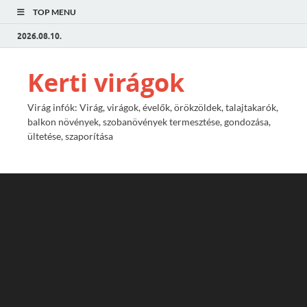
TOP MENU
2026.08.10.
Kerti virágok
Virág infók: Virág, virágok, évelők, örökzöldek, talajtakarók,
balkon növények, szobanövények termesztése, gondozása,
ültetése, szaporítása