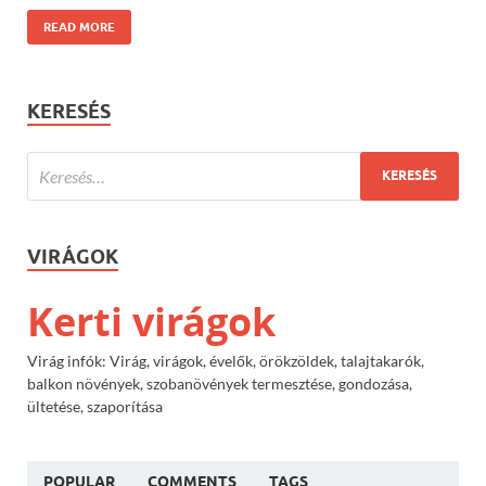
READ MORE
KERESÉS
VIRÁGOK
Kerti virágok
Virág infók: Virág, virágok, évelők, örökzöldek, talajtakarók,
balkon növények, szobanövények termesztése, gondozása,
ültetése, szaporítása
POPULAR
COMMENTS
TAGS