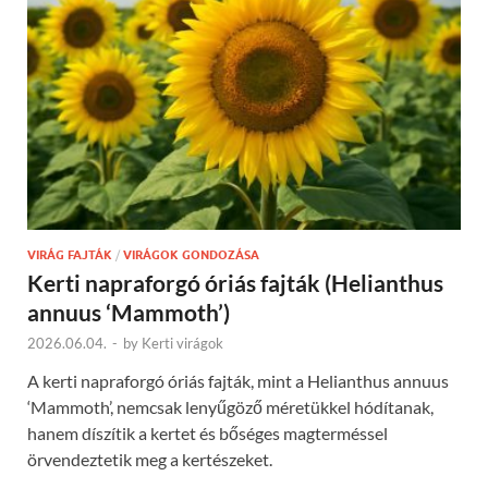
VIRÁG FAJTÁK
/
VIRÁGOK GONDOZÁSA
Kerti napraforgó óriás fajták (Helianthus
annuus ‘Mammoth’)
2026.06.04.
-
by
Kerti virágok
A kerti napraforgó óriás fajták, mint a Helianthus annuus
‘Mammoth’, nemcsak lenyűgöző méretükkel hódítanak,
hanem díszítik a kertet és bőséges magterméssel
örvendeztetik meg a kertészeket.