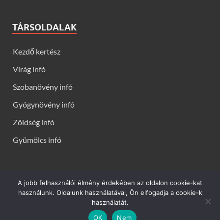
TÁRSOLDALAK
Kezdő kertész
Virág infó
Szobanövény infó
Gyógynövény infó
Zöldség infó
Gyümölcs infó
A jobb felhasználói élmény érdekében az oldalon cookie-kat
Kerti virágok - Virág infók: Virág, virágok, évelők, örökzöldek,
használunk. Oldalunk használatával, Ön elfogadja a cookie-k
talajtakarók, balkon növények, szobanövények termesztése,
használatát.
gondozása, ültetése, szaporítása
OK
Nem
Powered by
WordPress
and
HitMag
.