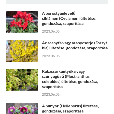
A borostyánlevelű
ciklámen (Cyclamen) ültetése,
gondozása, szaporítása
2023.06.05.
Az aranyfa vagy aranycserje (Forsyt
hia) ültetése, gondozása, szaporítása
2023.06.05.
Kakassarkantyúka vagy
szúnyogűző (Plectranthus
coleoides) ültetése, gondozása,
szaporítása
2023.06.05.
A hunyor (Helleborus) ültetése,
gondozása, szaporítása