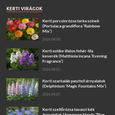
KERTI VIRÁGOK
Kerti porcsinrózsa tarka színek
(Portulaca grandiflora ‘Rainbow
Mix’)
2026.08.08.
Kerti estike illatos fehér-lila
keverék (Matthiola incana ‘Evening
Fragrance’)
2026.08.07.
Kerti szarkaláb pasztell árnyalatok
(Delphinium ‘Magic Fountains Mix’)
2026.08.07.
Kerti szellőrózsa tavaszi kék
árnyalatok (Anemone blanda ‘Blue