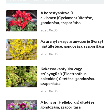
A borostyánlevelű
ciklámen (Cyclamen) ültetése,
gondozása, szaporítása
2023.06.05.
Az aranyfa vagy aranycserje (Forsyt
hia) ültetése, gondozása, szaporítása
2023.06.05.
Kakassarkantyúka vagy
szúnyogűző (Plectranthus
coleoides) ültetése, gondozása,
szaporítása
2023.06.05.
A hunyor (Helleborus) ültetése,
gondozása, szaporítása