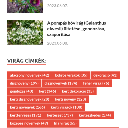
2023.06.07.
A pompás hóvirág (Galanthus
elwesii) ültetése, gondozása,
szaporítása
2023.06.08.
VIRÁG CÍMKÉK:
alacsony növények
(42)
bokros virágok
(35)
dekoráció
(41)
dísznövény
(199)
dísznövények
(194)
fehér virág
(76)
gondozás
(40)
kert
(346)
kert dekoráció
(35)
kerti dísznövények
(28)
kerti növény
(123)
kerti növények
(166)
kerti virágok
(108)
kerttervezés
(191)
kertészet
(737)
kertészkedés
(174)
közepes növények
(49)
lila virág
(65)