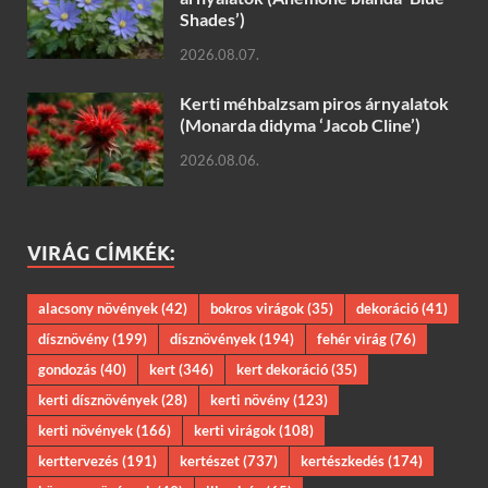
Shades’)
2026.08.07.
Kerti méhbalzsam piros árnyalatok
(Monarda didyma ‘Jacob Cline’)
2026.08.06.
VIRÁG CÍMKÉK:
alacsony növények
(42)
bokros virágok
(35)
dekoráció
(41)
dísznövény
(199)
dísznövények
(194)
fehér virág
(76)
gondozás
(40)
kert
(346)
kert dekoráció
(35)
kerti dísznövények
(28)
kerti növény
(123)
kerti növények
(166)
kerti virágok
(108)
kerttervezés
(191)
kertészet
(737)
kertészkedés
(174)