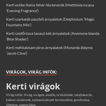
Kerti estike illatos fehér-lila keverék (Matthiola incana
‘Evening Fragrance’)
Kerti szarkaláb pasztell árnyalatok (Delphinium ‘Magic
Fountains Mix’)
Kerti szellőrózsa tavaszi kék árnyalatok (Anemone blanda
‘Blue Shades’)
Kerti méhbalzsam piros árnyalatok (Monarda didyma
‘Jacob Cline’)
VIRÁGOK, VIRÁG INFÓK:
Kerti virágok
Virág infók: Virág, virágok, évelők, örökzöldek, talajtakarók,
balkon növények, szobanövények termesztése, gondozása,
ültetése, szaporítása