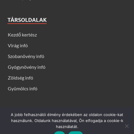
TÁRSOLDALAK
Kezdő kertész
Virág infó
Szobanövény infó
Gyógynövény infó
Zöldség infó
Gyümölcs infó
A jobb felhasználói élmény érdekében az oldalon cookie-kat
Kerti virágok - Virág infók: Virág, virágok, évelők, örökzöldek,
használunk. Oldalunk használatával, Ön elfogadja a cookie-k
talajtakarók, balkon növények, szobanövények termesztése,
használatát.
gondozása, ültetése, szaporítása