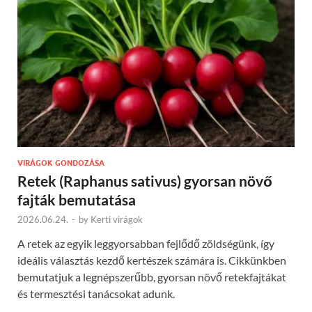
VIRÁGOK GONDOZÁSA
Retek (Raphanus sativus) gyorsan növő
fajták bemutatása
2026.06.24.
-
by
Kerti virágok
A retek az egyik leggyorsabban fejlődő zöldségünk, így
ideális választás kezdő kertészek számára is. Cikkünkben
bemutatjuk a legnépszerűbb, gyorsan növő retekfajtákat
és termesztési tanácsokat adunk.