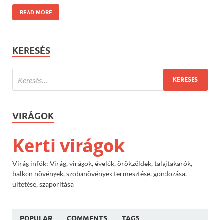
READ MORE
KERESÉS
VIRÁGOK
Kerti virágok
Virág infók: Virág, virágok, évelők, örökzöldek, talajtakarók,
balkon növények, szobanövények termesztése, gondozása,
ültetése, szaporítása
POPULAR
COMMENTS
TAGS