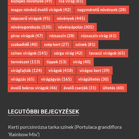
közepes növények
(49)
lila virág
(65)
magas növésű évelő virágok
(42)
nagyméretű növények
(28)
népszerű virágok
(95)
növények
(445)
növénygondozás
(135)
növényápolás
(305)
piros virágok
(47)
rózsaszín
(28)
rózsaszín virág
(61)
szabadidő
(40)
szép kert
(27)
színek
(81)
színes virágok
(141)
sárga virág
(42)
tavaszi virágok
(65)
természet
(113)
tippek
(53)
virág
(40)
virágfajták
(124)
virágok
(418)
virágos kert
(39)
virágzás
(65)
virágágyás
(165)
virágültetés
(30)
évelő bokros virágok
(46)
évelő cserjék
(31)
ültetés
(60)
LEGUTÓBBI BEJEGYZÉSEK
Kerti porcsinrózsa tarka színek (Portulaca grandiflora
‘Rainbow Mix’)