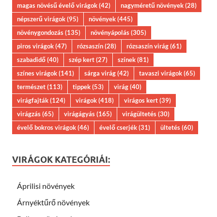
magas növésű évelő virágok
(42)
nagyméretű növények
(28)
népszerű virágok
(95)
növények
(445)
növénygondozás
(135)
növényápolás
(305)
piros virágok
(47)
rózsaszín
(28)
rózsaszín virág
(61)
szabadidő
(40)
szép kert
(27)
színek
(81)
színes virágok
(141)
sárga virág
(42)
tavaszi virágok
(65)
természet
(113)
tippek
(53)
virág
(40)
virágfajták
(124)
virágok
(418)
virágos kert
(39)
virágzás
(65)
virágágyás
(165)
virágültetés
(30)
évelő bokros virágok
(46)
évelő cserjék
(31)
ültetés
(60)
VIRÁGOK KATEGÓRIÁI:
Áprilisi növények
Árnyéktűrő növények