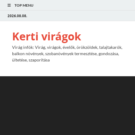
TOP MENU
2026.08.08.
Kerti virágok
Virág infók: Virág, virágok, évelők, örökzöldek, talajtakarók,
balkon növények, szobanövények termesztése, gondozása,
ültetése, szaporítása