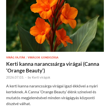
VIRÁG FAJTÁK
/
VIRÁGOK GONDOZÁSA
Kerti kanna narancssárga virágai (Canna
‘Orange Beauty’)
2026.07.03.
-
by
Kerti virágok
A kerti kanna narancssárga virágai igazi ékkövei a nyári
kerteknek. A Canna ‘Orange Beauty’ élénk színeivel és
mutatós megjelenésével minden virágágyás központi
díszévé válhat.