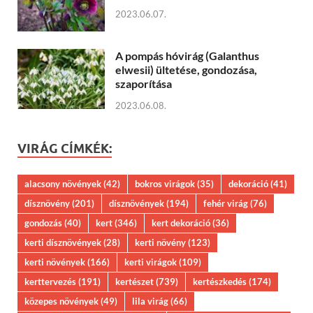
2023.06.07.
A pompás hóvirág (Galanthus
elwesii) ültetése, gondozása,
szaporítása
2023.06.08.
VIRÁG CÍMKÉK:
alacsony növények
(42)
bokros virágok
(35)
dekoráció
(41)
dísznövény
(201)
dísznövények
(194)
fehér virág
(76)
gondozás
(40)
kert
(346)
kert dekoráció
(36)
kerti dísznövények
(28)
kerti növény
(123)
kerti növények
(166)
kerti virágok
(109)
kerttervezés
(191)
kertészet
(739)
kertészkedés
(174)
közepes növények
(49)
lila virág
(66)