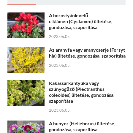
A borostyánlevelű
ciklámen (Cyclamen) ültetése,
gondozása, szaporítása
2023.06.05.
Az aranyfa vagy aranycserje (Forsyt
hia) ültetése, gondozása, szaporítása
2023.06.05.
Kakassarkantyúka vagy
szúnyogűző (Plectranthus
coleoides) ültetése, gondozása,
szaporítása
2023.06.05.
A hunyor (Helleborus) ültetése,
gondozása, szaporítása