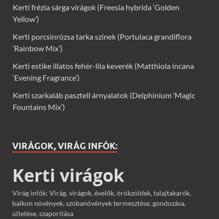
Kerti frézia sárga virágok (Freesia hybrida ‘Golden
Yellow’)
Kerti porcsinrózsa tarka színek (Portulaca grandiflora
‘Rainbow Mix’)
Kerti estike illatos fehér-lila keverék (Matthiola incana
‘Evening Fragrance’)
Kerti szarkaláb pasztell árnyalatok (Delphinium ‘Magic
Fountains Mix’)
VIRÁGOK, VIRÁG INFÓK:
Kerti virágok
Virág infók: Virág, virágok, évelők, örökzöldek, talajtakarók,
balkon növények, szobanövények termesztése, gondozása,
ültetése, szaporítása