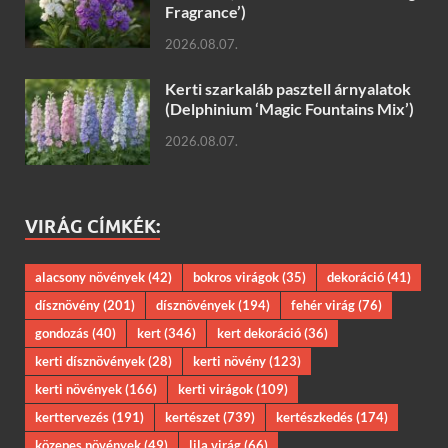
Fragrance’)
2026.08.07.
Kerti szarkaláb pasztell árnyalatok
(Delphinium ‘Magic Fountains Mix’)
2026.08.07.
VIRÁG CÍMKÉK:
alacsony növények
(42)
bokros virágok
(35)
dekoráció
(41)
dísznövény
(201)
dísznövények
(194)
fehér virág
(76)
gondozás
(40)
kert
(346)
kert dekoráció
(36)
kerti dísznövények
(28)
kerti növény
(123)
kerti növények
(166)
kerti virágok
(109)
kerttervezés
(191)
kertészet
(739)
kertészkedés
(174)
közepes növények
(49)
lila virág
(66)