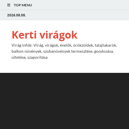
TOP MENU
2026.08.08.
Kerti virágok
Virág infók: Virág, virágok, évelők, örökzöldek, talajtakarók,
balkon növények, szobanövények termesztése, gondozása,
ültetése, szaporítása