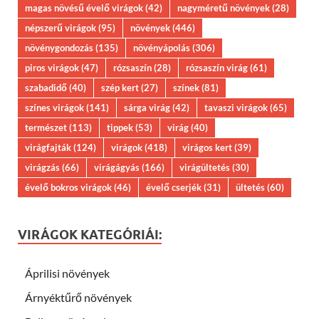
magas növésű évelő virágok
(42)
nagyméretű növények
(28)
népszerű virágok
(95)
növények
(446)
növénygondozás
(135)
növényápolás
(306)
piros virágok
(47)
rózsaszín
(28)
rózsaszín virág
(61)
szabadidő
(40)
szép kert
(27)
színek
(81)
színes virágok
(141)
sárga virág
(42)
tavaszi virágok
(65)
természet
(113)
tippek
(53)
virág
(40)
virágfajták
(124)
virágok
(418)
virágos kert
(39)
virágzás
(66)
virágágyás
(166)
virágültetés
(30)
évelő bokros virágok
(46)
évelő cserjék
(31)
ültetés
(60)
VIRÁGOK KATEGÓRIÁI:
Áprilisi növények
Árnyéktűrő növények