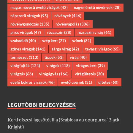
magas növésű évelő virágok
(42)
nagyméretű növények
(28)
népszerű virágok
(95)
növények
(446)
növénygondozás
(135)
növényápolás
(306)
piros virágok
(47)
rózsaszín
(28)
rózsaszín virág
(61)
szabadidő
(40)
szép kert
(27)
színek
(81)
színes virágok
(141)
sárga virág
(42)
tavaszi virágok
(65)
természet
(113)
tippek
(53)
virág
(40)
virágfajták
(124)
virágok
(418)
virágos kert
(39)
virágzás
(66)
virágágyás
(166)
virágültetés
(30)
évelő bokros virágok
(46)
évelő cserjék
(31)
ültetés
(60)
LEGUTÓBBI BEJEGYZÉSEK
Kerti díszcsillag sötét lila (Scabiosa atropurpurea ‘Black
Knight’)