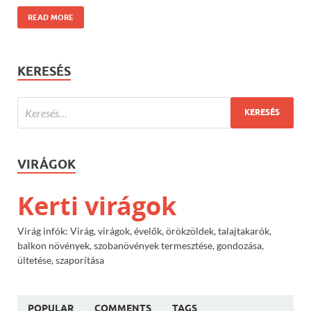
READ MORE
KERESÉS
VIRÁGOK
Kerti virágok
Virág infók: Virág, virágok, évelők, örökzöldek, talajtakarók,
balkon növények, szobanövények termesztése, gondozása,
ültetése, szaporítása
POPULAR
COMMENTS
TAGS