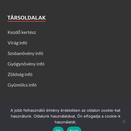
TÁRSOLDALAK
Kezdő kertész
Virág infó
Szobanövény infó
Gyógynövény infó
Zöldség infó
Gyümölcs infó
A jobb felhasználói élmény érdekében az oldalon cookie-kat
Kerti virágok - Virág infók: Virág, virágok, évelők, örökzöldek,
használunk. Oldalunk használatával, Ön elfogadja a cookie-k
talajtakarók, balkon növények, szobanövények termesztése,
használatát.
gondozása, ültetése, szaporítása
OK
Nem