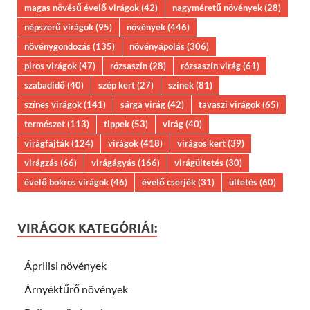
magas növésű évelő virágok
(42)
nagyméretű növények
(28)
népszerű virágok
(95)
növények
(446)
növénygondozás
(135)
növényápolás
(306)
piros virágok
(47)
rózsaszín
(28)
rózsaszín virág
(61)
szabadidő
(40)
szép kert
(27)
színek
(81)
színes virágok
(141)
sárga virág
(42)
tavaszi virágok
(65)
természet
(113)
tippek
(53)
virág
(40)
virágfajták
(124)
virágok
(418)
virágos kert
(39)
virágzás
(66)
virágágyás
(166)
virágültetés
(30)
évelő bokros virágok
(46)
évelő cserjék
(31)
ültetés
(60)
VIRÁGOK KATEGÓRIÁI:
Áprilisi növények
Árnyéktűrő növények