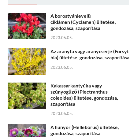
A borostyánlevelű
ciklámen (Cyclamen) ültetése,
gondozása, szaporítása
2023.06.05.
Az aranyfa vagy aranycserje (Forsyt
hia) ültetése, gondozása, szaporítása
2023.06.05.
Kakassarkantyúka vagy
szúnyogűző (Plectranthus
coleoides) ültetése, gondozása,
szaporítása
2023.06.05.
A hunyor (Helleborus) ültetése,
gondozása, szaporítása