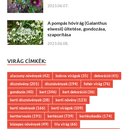
2023.06.07.
A pompás hóvirág (Galanthus
elwesii) ültetése, gondozása,
szaporítása
2023.06.08.
VIRÁG CÍMKÉK:
alacsony növények
(42)
bokros virágok
(35)
dekoráció
(41)
dísznövény
(201)
dísznövények
(194)
fehér virág
(76)
gondozás
(40)
kert
(346)
kert dekoráció
(36)
kerti dísznövények
(28)
kerti növény
(123)
kerti növények
(166)
kerti virágok
(109)
kerttervezés
(191)
kertészet
(739)
kertészkedés
(174)
közepes növények
(49)
lila virág
(66)