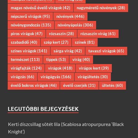
magas növésű évelő virágok
(42)
nagyméretű növények
(28)
népszerű virágok
(95)
növények
(446)
növénygondozás
(135)
növényápolás
(306)
piros virágok
(47)
rózsaszín
(28)
rózsaszín virág
(61)
szabadidő
(40)
szép kert
(27)
színek
(81)
színes virágok
(141)
sárga virág
(42)
tavaszi virágok
(65)
természet
(113)
tippek
(53)
virág
(40)
virágfajták
(124)
virágok
(418)
virágos kert
(39)
virágzás
(66)
virágágyás
(166)
virágültetés
(30)
évelő bokros virágok
(46)
évelő cserjék
(31)
ültetés
(60)
LEGUTÓBBI BEJEGYZÉSEK
Kerti díszcsillag sötét lila (Scabiosa atropurpurea ‘Black
Knight’)