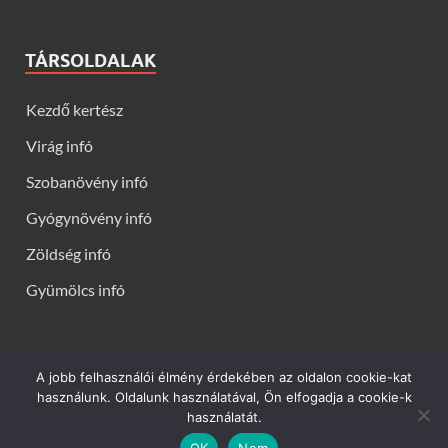
TÁRSOLDALAK
Kezdő kertész
Virág infó
Szobanövény infó
Gyógynövény infó
Zöldség infó
Gyümölcs infó
A jobb felhasználói élmény érdekében az oldalon cookie-kat
Kerti virágok - Virág infók: Virág, virágok, évelők, örökzöldek,
használunk. Oldalunk használatával, Ön elfogadja a cookie-k
talajtakarók, balkon növények, szobanövények termesztése,
használatát.
gondozása, ültetése, szaporítása
OK
Nem