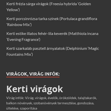
Kerti frézia sárga virágok (Freesia hybrida ‘Golden
Yellow’)
Kerti porcsinrózsa tarka színek (Portulaca grandiflora
‘Rainbow Mix’)
Kerti estike illatos fehér-lila keverék (Matthiola incana
‘Evening Fragrance’)
Kerti szarkaláb pasztell árnyalatok (Delphinium ‘Magic
Fountains Mix’)
VIRÁGOK, VIRÁG INFÓK:
Kerti virágok
Virág infók: Virág, virágok, évelők, örökzöldek, talajtakarók,
balkon növények, szobanövények termesztése, gondozása,
ültetése, szaporítása