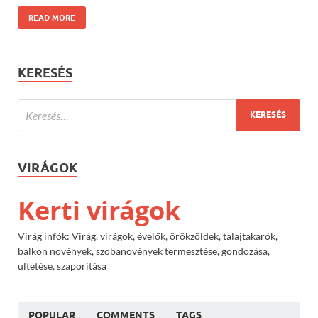
READ MORE
KERESÉS
VIRÁGOK
Kerti virágok
Virág infók: Virág, virágok, évelők, örökzöldek, talajtakarók,
balkon növények, szobanövények termesztése, gondozása,
ültetése, szaporítása
POPULAR
COMMENTS
TAGS