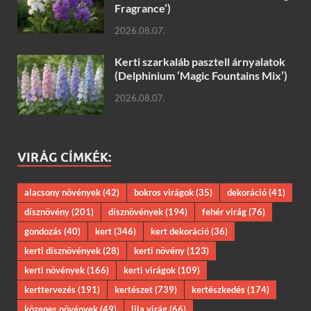
Fragrance’)
2026.08.07.
Kerti szarkaláb pasztell árnyalatok
(Delphinium ‘Magic Fountains Mix’)
2026.08.07.
VIRÁG CÍMKÉK:
alacsony növények
(42)
bokros virágok
(35)
dekoráció
(41)
dísznövény
(201)
dísznövények
(194)
fehér virág
(76)
gondozás
(40)
kert
(346)
kert dekoráció
(36)
kerti dísznövények
(28)
kerti növény
(123)
kerti növények
(166)
kerti virágok
(109)
kerttervezés
(191)
kertészet
(739)
kertészkedés
(174)
közepes növények
(49)
lila virág
(66)