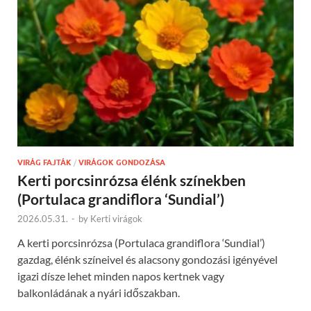
VIRÁG FAJTÁK
/
VIRÁGOK GONDOZÁSA
Kerti porcsinrózsa élénk színekben
(Portulaca grandiflora ‘Sundial’)
2026.05.31.
-
by
Kerti virágok
A kerti porcsinrózsa (Portulaca grandiflora ‘Sundial’)
gazdag, élénk színeivel és alacsony gondozási igényével
igazi dísze lehet minden napos kertnek vagy
balkonládának a nyári időszakban.