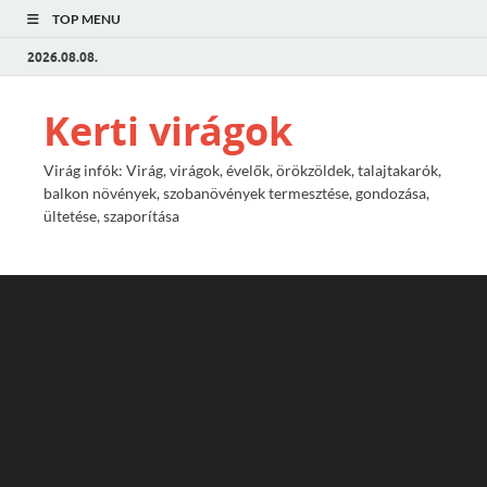
TOP MENU
2026.08.08.
Kerti virágok
Virág infók: Virág, virágok, évelők, örökzöldek, talajtakarók,
balkon növények, szobanövények termesztése, gondozása,
ültetése, szaporítása