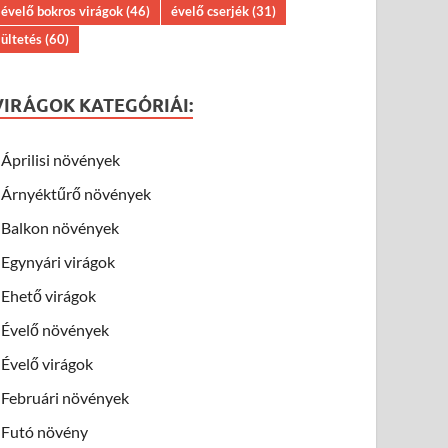
évelő bokros virágok
(46)
évelő cserjék
(31)
ültetés
(60)
VIRÁGOK KATEGÓRIÁI:
Áprilisi növények
Árnyéktűrő növények
Balkon növények
Egynyári virágok
Ehető virágok
Évelő növények
Évelő virágok
Februári növények
Futó növény