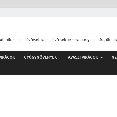
ajtakarók, balkon növények, szobanövények termesztése, gondozása, ültetés
VIRÁGOK
GYÓGYNÖVÉNYEK
TAVASZI VIRÁGOK
NY