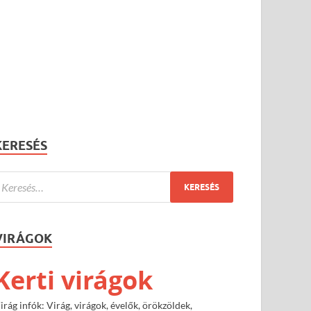
KERESÉS
VIRÁGOK
Kerti virágok
irág infók: Virág, virágok, évelők, örökzöldek,