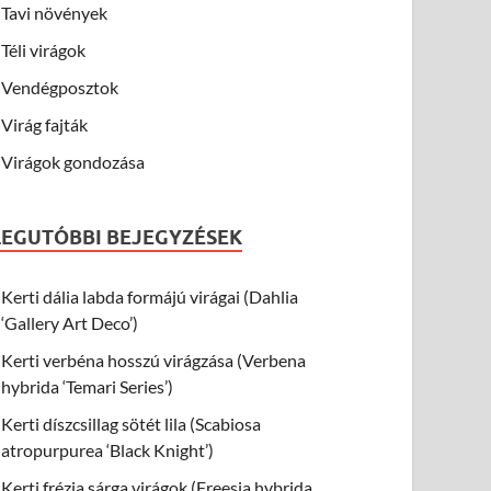
Tavi növények
Téli virágok
Vendégposztok
Virág fajták
Virágok gondozása
LEGUTÓBBI BEJEGYZÉSEK
Kerti dália labda formájú virágai (Dahlia
‘Gallery Art Deco’)
Kerti verbéna hosszú virágzása (Verbena
hybrida ‘Temari Series’)
Kerti díszcsillag sötét lila (Scabiosa
atropurpurea ‘Black Knight’)
Kerti frézia sárga virágok (Freesia hybrida