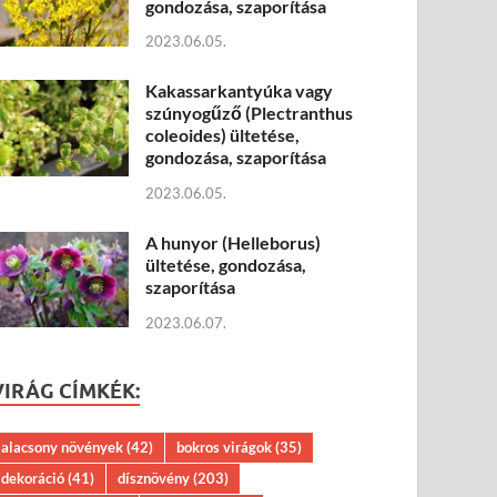
gondozása, szaporítása
2023.06.05.
Kakassarkantyúka vagy
szúnyogűző (Plectranthus
coleoides) ültetése,
gondozása, szaporítása
2023.06.05.
A hunyor (Helleborus)
ültetése, gondozása,
szaporítása
2023.06.07.
VIRÁG CÍMKÉK:
alacsony növények
(42)
bokros virágok
(35)
dekoráció
(41)
dísznövény
(203)