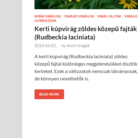
NYÁRI VIRÁGOK
/
TAVASZI VIRÁGOK
/
VIRÁG FAJTÁK
/
VIRÁGO
GONDOZÁSA
Kerti kúpvirág zöldes közepű fajták
(Rudbeckia laciniata)
2026.06.01.
-
by
Kerti virágok
A kerti kúpvirág (Rudbeckia laciniata) zöldes
közepű fajtái különleges megjelenésükkel díszítik
kerteket. Ezek a változatok nemcsak látványosak,
de könnyen nevelhetők is.
READ MORE