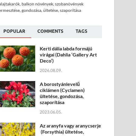
alajtakarók, balkon növények, szobanövények
ermesztése, gondozása, ültetése, szaporítása
POPULAR
COMMENTS
TAGS
Kerti dália labda formájú
virágai (Dahlia ‘Gallery Art
Deco’)
2026.08.09.
A borostyánlevelű
ciklámen (Cyclamen)
ültetése, gondozása,
szaporítása
2023.06.05.
Az aranyfa vagy aranycserje
(Forsythia) ültetése,