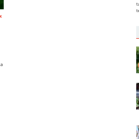
t
t
K
 a