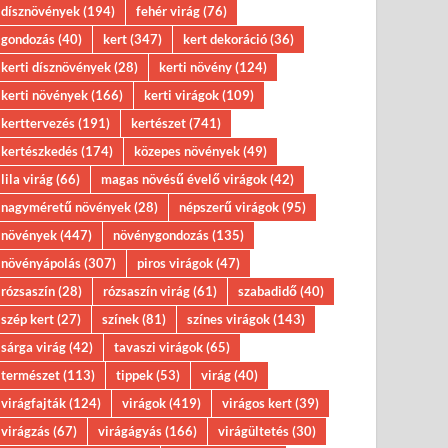
dísznövények
(194)
fehér virág
(76)
gondozás
(40)
kert
(347)
kert dekoráció
(36)
kerti dísznövények
(28)
kerti növény
(124)
kerti növények
(166)
kerti virágok
(109)
kerttervezés
(191)
kertészet
(741)
kertészkedés
(174)
közepes növények
(49)
lila virág
(66)
magas növésű évelő virágok
(42)
nagyméretű növények
(28)
népszerű virágok
(95)
növények
(447)
növénygondozás
(135)
növényápolás
(307)
piros virágok
(47)
rózsaszín
(28)
rózsaszín virág
(61)
szabadidő
(40)
szép kert
(27)
színek
(81)
színes virágok
(143)
sárga virág
(42)
tavaszi virágok
(65)
természet
(113)
tippek
(53)
virág
(40)
virágfajták
(124)
virágok
(419)
virágos kert
(39)
virágzás
(67)
virágágyás
(166)
virágültetés
(30)