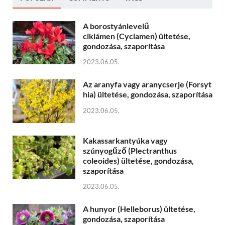
A borostyánlevelű
ciklámen (Cyclamen) ültetése,
gondozása, szaporítása
2023.06.05.
Az aranyfa vagy aranycserje (Forsyt
hia) ültetése, gondozása, szaporítása
2023.06.05.
Kakassarkantyúka vagy
szúnyogűző (Plectranthus
coleoides) ültetése, gondozása,
szaporítása
2023.06.05.
A hunyor (Helleborus) ültetése,
gondozása, szaporítása