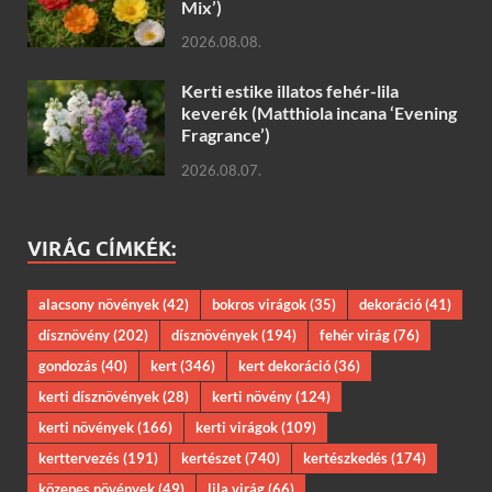
Mix’)
2026.08.08.
Kerti estike illatos fehér-lila
keverék (Matthiola incana ‘Evening
Fragrance’)
2026.08.07.
VIRÁG CÍMKÉK:
alacsony növények
(42)
bokros virágok
(35)
dekoráció
(41)
dísznövény
(202)
dísznövények
(194)
fehér virág
(76)
gondozás
(40)
kert
(346)
kert dekoráció
(36)
kerti dísznövények
(28)
kerti növény
(124)
kerti növények
(166)
kerti virágok
(109)
kerttervezés
(191)
kertészet
(740)
kertészkedés
(174)
közepes növények
(49)
lila virág
(66)