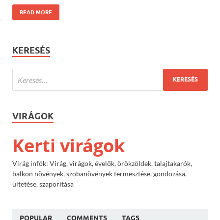
READ MORE
KERESÉS
VIRÁGOK
Kerti virágok
Virág infók: Virág, virágok, évelők, örökzöldek, talajtakarók,
balkon növények, szobanövények termesztése, gondozása,
ültetése, szaporítása
POPULAR
COMMENTS
TAGS