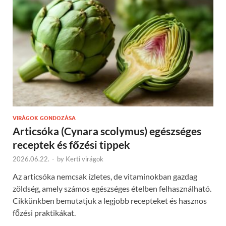
VIRÁGOK GONDOZÁSA
Articsóka (Cynara scolymus) egészséges
receptek és főzési tippek
2026.06.22.
-
by
Kerti virágok
Az articsóka nemcsak ízletes, de vitaminokban gazdag
zöldség, amely számos egészséges ételben felhasználható.
Cikkünkben bemutatjuk a legjobb recepteket és hasznos
főzési praktikákat.