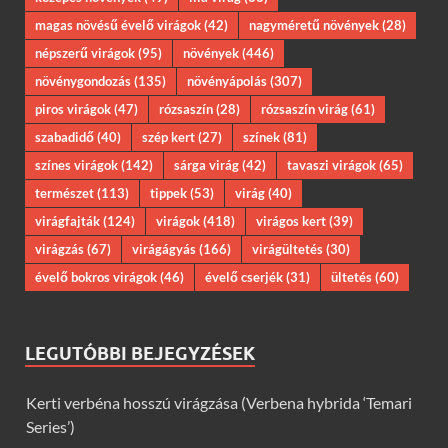
magas növésű évelő virágok
(42)
nagyméretű növények
(28)
népszerű virágok
(95)
növények
(446)
növénygondozás
(135)
növényápolás
(307)
piros virágok
(47)
rózsaszín
(28)
rózsaszín virág
(61)
szabadidő
(40)
szép kert
(27)
színek
(81)
színes virágok
(142)
sárga virág
(42)
tavaszi virágok
(65)
természet
(113)
tippek
(53)
virág
(40)
virágfajták
(124)
virágok
(418)
virágos kert
(39)
virágzás
(67)
virágágyás
(166)
virágültetés
(30)
évelő bokros virágok
(46)
évelő cserjék
(31)
ültetés
(60)
LEGUTÓBBI BEJEGYZÉSEK
Kerti verbéna hosszú virágzása (Verbena hybrida ‘Temari
Series’)