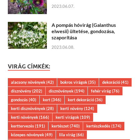
2023.06.07.
A pompás hóvirág (Galanthus
elwesii) ültetése, gondozása,
szaporítása
2023.06.08.
VIRÁG CÍMKÉK:
alacsony növények
(42)
bokros virágok
(35)
dekoráció
(41)
dísznövény
(202)
dísznövények
(194)
fehér virág
(76)
gondozás
(40)
kert
(346)
kert dekoráció
(36)
kerti dísznövények
(28)
kerti növény
(124)
kerti növények
(166)
kerti virágok
(109)
kerttervezés
(191)
kertészet
(740)
kertészkedés
(174)
közepes növények
(49)
lila virág
(66)