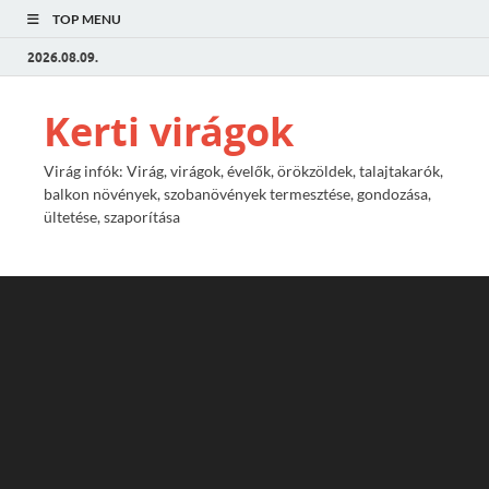
TOP MENU
2026.08.09.
Kerti virágok
Virág infók: Virág, virágok, évelők, örökzöldek, talajtakarók,
balkon növények, szobanövények termesztése, gondozása,
ültetése, szaporítása