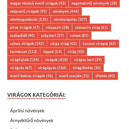
magas növésű évelő virágok
(42)
nagyméretű növények
(28)
népszerű virágok
(95)
növények
(446)
növénygondozás
(135)
növényápolás
(307)
piros virágok
(47)
rózsaszín
(28)
rózsaszín virág
(61)
szabadidő
(40)
szép kert
(27)
színek
(81)
színes virágok
(142)
sárga virág
(42)
tavaszi virágok
(65)
természet
(113)
tippek
(53)
virág
(40)
virágfajták
(124)
virágok
(418)
virágos kert
(39)
virágzás
(67)
virágágyás
(166)
virágültetés
(30)
évelő bokros virágok
(46)
évelő cserjék
(31)
ültetés
(60)
VIRÁGOK KATEGÓRIÁI:
Áprilisi növények
Árnyéktűrő növények