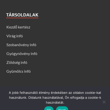
TÁRSOLDALAK
Kezdő kertész
Virág infó
Szobanövény infó
Gyógynövény infó
Zöldség infó
Gyümölcs infó
A jobb felhasználói élmény érdekében az oldalon cookie-kat
Kerti virágok - Virág infók: Virág, virágok, évelők, örökzöldek,
használunk. Oldalunk használatával, Ön elfogadja a cookie-k
talajtakarók, balkon növények, szobanövények termesztése,
használatát.
gondozása, ültetése, szaporítása
OK
Nem