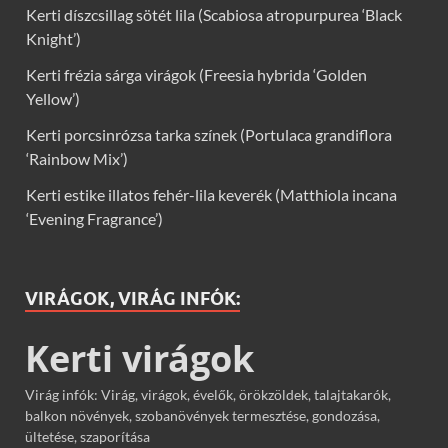
Kerti díszcsillag sötét lila (Scabiosa atropurpurea ‘Black
Knight’)
Kerti frézia sárga virágok (Freesia hybrida ‘Golden
Yellow’)
Kerti porcsinrózsa tarka színek (Portulaca grandiflora
‘Rainbow Mix’)
Kerti estike illatos fehér-lila keverék (Matthiola incana
‘Evening Fragrance’)
VIRÁGOK, VIRÁG INFÓK:
Kerti virágok
Virág infók: Virág, virágok, évelők, örökzöldek, talajtakarók,
balkon növények, szobanövények termesztése, gondozása,
ültetése, szaporítása