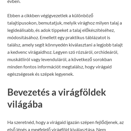
évben.
Ebben a cikkben végigvezetlek a különböző
talajtípusokon, bemutatjuk, melyik virághoz milyen talaj a
legideálisabb, és adok tippeket a talaj előkészítéséhez,
módosításához. Emellett egy praktikus táblázatot is
találsz, amely segít könnyedén kiválasztani a legjobb talajt
a kedvenc virágaidhoz. Legyen szó rózsáról, orchideáról,
muskátliról vagy levenduláról, a következő sorokban
minden fontos információt megtalálsz, hogy virágaid
egészségesek és szépek legyenek.
Bevezetés a virágföldek
világába
Ha szeretnéd, hogy a virágaid igazán szépen fejlődjenek, az
első lépés a megfelelő virágföld kiválasztása. Nem