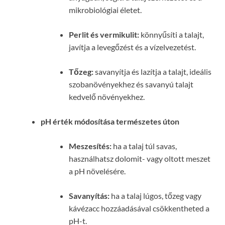
mikrobiológiai életet.
Perlit és vermikulit:
könnyűsíti a talajt,
javítja a levegőzést és a vízelvezetést.
Tőzeg:
savanyítja és lazítja a talajt, ideális
szobanövényekhez és savanyú talajt
kedvelő növényekhez.
pH érték módosítása természetes úton
Meszesítés:
ha a talaj túl savas,
használhatsz dolomit- vagy oltott meszet
a pH növelésére.
Savanyítás:
ha a talaj lúgos, tőzeg vagy
kávézacc hozzáadásával csökkentheted a
pH-t.