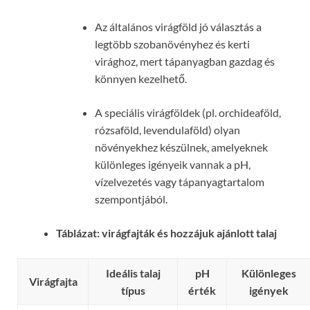
Az általános virágföld jó választás a
legtöbb szobanövényhez és kerti
virághoz, mert tápanyagban gazdag és
könnyen kezelhető.
A speciális virágföldek (pl. orchideaföld,
rózsaföld, levendulaföld) olyan
növényekhez készülnek, amelyeknek
különleges igényeik vannak a pH,
vízelvezetés vagy tápanyagtartalom
szempontjából.
Táblázat: virágfajták és hozzájuk ajánlott talaj
Ideális talaj
pH
Különleges
Virágfajta
típus
érték
igények