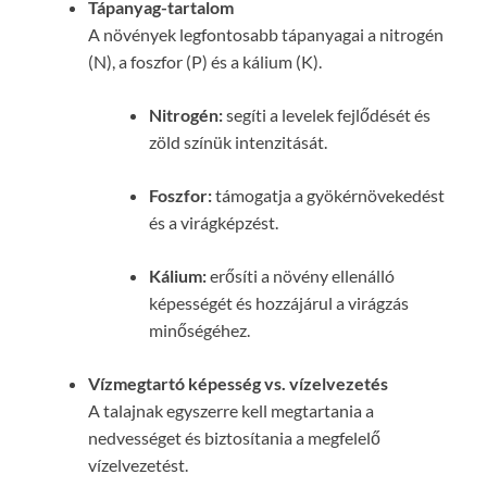
Tápanyag-tartalom
A növények legfontosabb tápanyagai a nitrogén
(N), a foszfor (P) és a kálium (K).
Nitrogén:
segíti a levelek fejlődését és
zöld színük intenzitását.
Foszfor:
támogatja a gyökérnövekedést
és a virágképzést.
Kálium:
erősíti a növény ellenálló
képességét és hozzájárul a virágzás
minőségéhez.
Vízmegtartó képesség vs. vízelvezetés
A talajnak egyszerre kell megtartania a
nedvességet és biztosítania a megfelelő
vízelvezetést.