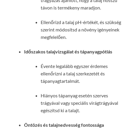
trágyázás ajánlott, hogy a talaj hosszú
távon is termékeny maradjon.
Ellenőrizd a talaj pH-értékét, és szükség
szerint módosítsd a növény igényeinek
megfelelően.
Időszakos talajvizsgálat és tápanyagpótlás
Évente legalább egyszer érdemes
ellenőrizni a talaj szerkezetét és
tápanyagtartalmát.
Hiányos tápanyag esetén szerves
trágyával vagy speciális virágtrágyával
egészítsd ki a talajt.
Öntözés és talajnedvesség fontossága