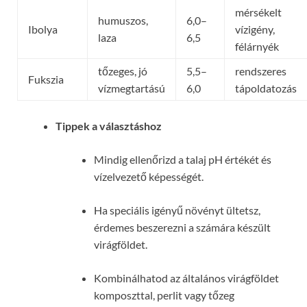
mérsékelt
humuszos,
6,0–
Ibolya
vízigény,
laza
6,5
félárnyék
tőzeges, jó
5,5–
rendszeres
Fukszia
vízmegtartású
6,0
tápoldatozás
Tippek a választáshoz
Mindig ellenőrizd a talaj pH értékét és
vízelvezető képességét.
Ha speciális igényű növényt ültetsz,
érdemes beszerezni a számára készült
virágföldet.
Kombinálhatod az általános virágföldet
komposzttal, perlit vagy tőzeg