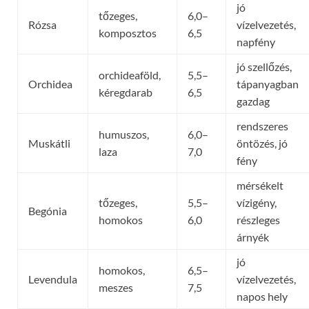
jó
tőzeges,
6,0–
Rózsa
vízelvezetés,
komposztos
6,5
napfény
jó szellőzés,
orchideaföld,
5,5–
Orchidea
tápanyagban
kéregdarab
6,5
gazdag
rendszeres
humuszos,
6,0–
Muskátli
öntözés, jó
laza
7,0
fény
mérsékelt
tőzeges,
5,5–
vízigény,
Begónia
homokos
6,0
részleges
árnyék
jó
homokos,
6,5–
Levendula
vízelvezetés,
meszes
7,5
napos hely