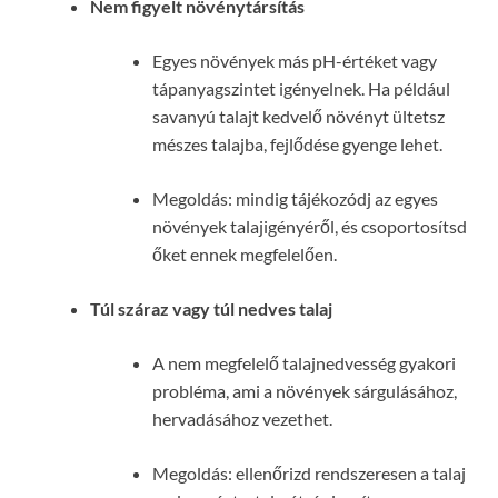
Nem figyelt növénytársítás
Egyes növények más pH-értéket vagy
tápanyagszintet igényelnek. Ha például
savanyú talajt kedvelő növényt ültetsz
mészes talajba, fejlődése gyenge lehet.
Megoldás: mindig tájékozódj az egyes
növények talajigényéről, és csoportosítsd
őket ennek megfelelően.
Túl száraz vagy túl nedves talaj
A nem megfelelő talajnedvesség gyakori
probléma, ami a növények sárgulásához,
hervadásához vezethet.
Megoldás: ellenőrizd rendszeresen a talaj