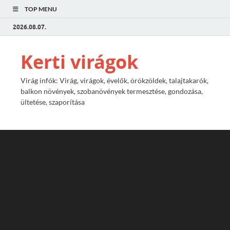
TOP MENU
2026.08.07.
Kerti virágok
Virág infók: Virág, virágok, évelők, örökzöldek, talajtakarók,
balkon növények, szobanövények termesztése, gondozása,
ültetése, szaporítása