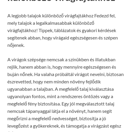
A legjobb talajok különböző virágfajtákhoz Fedezd fel,
mely talajok a legalkalmasabbak különböző
virágfajtákhoz! Tippek, táblázatok és gyakori kérdések
segítenek abban, hogy virágaid egészségesen és szépen
nőjenek.
A virágok szépsége nemcsak a színükben és illatukban
rejlik, hanem abban is, hogy mennyire egészségesen és
buján nőnek. Ha valaha próbáltál virágot nevelni, biztosan
észrevetted, hogy nem minden növény fejlődik
ugyanabban a talajban. A megfelelő talaj kiválasztása
ugyanolyan fontos, mint a rendszeres öntözés vagy a
megfelelő fény biztosítása. Egy jól megválasztott talaj
nemcsak tápanyaggal látja el a növényt, hanem segít
megőrizni a megfelelő nedvességet, biztosítja a jó
levegőzést a gyökereknek, és támogatja a virágzást egész