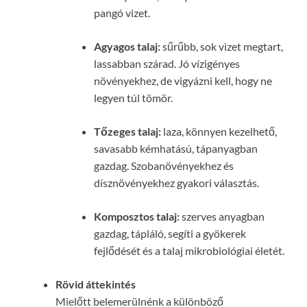
pangó vizet.
Agyagos talaj:
sűrűbb, sok vizet megtart,
lassabban szárad. Jó vízigényes
növényekhez, de vigyázni kell, hogy ne
legyen túl tömör.
Tőzeges talaj:
laza, könnyen kezelhető,
savasabb kémhatású, tápanyagban
gazdag. Szobanövényekhez és
dísznövényekhez gyakori választás.
Komposztos talaj:
szerves anyagban
gazdag, tápláló, segíti a gyökerek
fejlődését és a talaj mikrobiológiai életét.
Rövid áttekintés
Mielőtt belemerülnénk a különböző