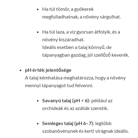
Ha túl tömör, a gyökerek
megfulladhatnak, a növény sárgulhat.
Ha túl laza, a víz gyorsan átfolyik, és a
növény kiszáradhat.
Ideális esetben a talaj könnyű, de
tápanyagban gazdag, jól szellőző keverék.
pH érték jelentősége
A talaj kémhatása meghatározza, hogy a növény
mennyi tápanyagot tud felvenni.
Savanyú talaj (pH < 6):
például az
orchideák és az azáliák szeretik.
Semleges talaj (pH 6–7):
legtöbb
szobanövénynek és kerti virágnak ideális.