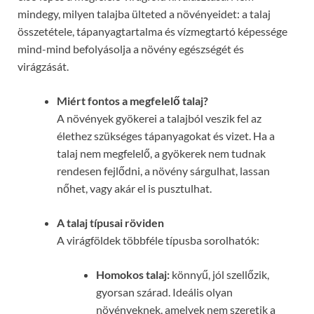
mindegy, milyen talajba ülteted a növényeidet: a talaj
összetétele, tápanyagtartalma és vízmegtartó képessége
mind-mind befolyásolja a növény egészségét és
virágzását.
Miért fontos a megfelelő talaj?
A növények gyökerei a talajból veszik fel az
élethez szükséges tápanyagokat és vizet. Ha a
talaj nem megfelelő, a gyökerek nem tudnak
rendesen fejlődni, a növény sárgulhat, lassan
nőhet, vagy akár el is pusztulhat.
A talaj típusai röviden
A virágföldek többféle típusba sorolhatók:
Homokos talaj:
könnyű, jól szellőzik,
gyorsan szárad. Ideális olyan
növényeknek, amelyek nem szeretik a