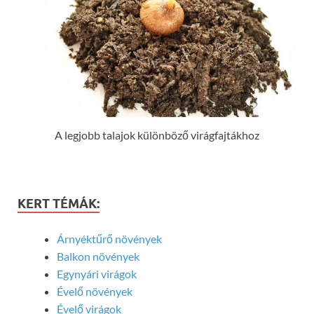
A legjobb talajok különböző virágfajtákhoz
KERT TÉMÁK:
Árnyéktűrő növények
Balkon növények
Egynyári virágok
Évelő növények
Évelő virágok