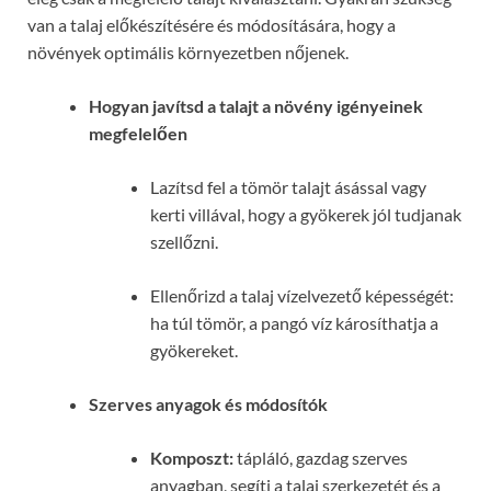
van a talaj előkészítésére és módosítására, hogy a
növények optimális környezetben nőjenek.
Hogyan javítsd a talajt a növény igényeinek
megfelelően
Lazítsd fel a tömör talajt ásással vagy
kerti villával, hogy a gyökerek jól tudjanak
szellőzni.
Ellenőrizd a talaj vízelvezető képességét:
ha túl tömör, a pangó víz károsíthatja a
gyökereket.
Szerves anyagok és módosítók
Komposzt:
tápláló, gazdag szerves
anyagban, segíti a talaj szerkezetét és a