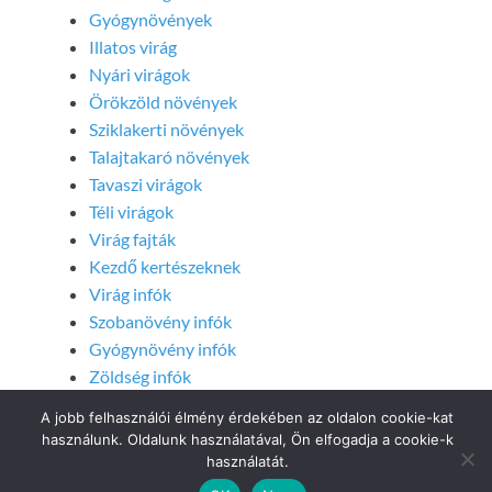
Gyógynövények
Illatos virág
Nyári virágok
Örökzöld növények
Sziklakerti növények
Talajtakaró növények
Tavaszi virágok
Téli virágok
Virág fajták
Kezdő kertészeknek
Virág infók
Szobanövény infók
Gyógynövény infók
Zöldség infók
A jobb felhasználói élmény érdekében az oldalon cookie-kat
Post Views:
441
használunk. Oldalunk használatával, Ön elfogadja a cookie-k
használatát.