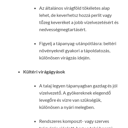
Az általános virágföld tökéletes alap
lehet, de keverhetsz hozzá perlit vagy
tőzeg keveréket a jobb vízelvezetésért és
nedvességmegtartásért.
Figyelj a tápanyag-utánpótlásra: beltéri
növényeknél gyakori a tápoldatozás,
különösen virágzás idején.
Kültéri virágágyások
A talaj legyen tápanyagban gazdag és jól
vízelvezető. A gyökereknek elegendő
levegőre és vízre van szükségük,
különösen a nyári melegben.
Rendszeres komposzt- vagy szerves