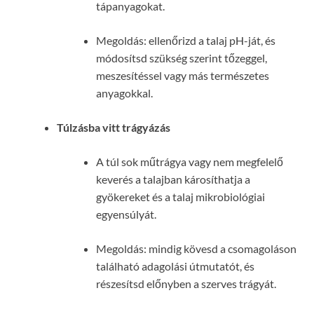
tápanyagokat.
Megoldás: ellenőrizd a talaj pH-ját, és
módosítsd szükség szerint tőzeggel,
meszesítéssel vagy más természetes
anyagokkal.
Túlzásba vitt trágyázás
A túl sok műtrágya vagy nem megfelelő
keverés a talajban károsíthatja a
gyökereket és a talaj mikrobiológiai
egyensúlyát.
Megoldás: mindig kövesd a csomagoláson
található adagolási útmutatót, és
részesítsd előnyben a szerves trágyát.