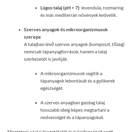
Lúgos talaj (pH > 7):
levendula, rozmaring
és más mediterrán növények kedvelik.
Szerves anyagok és mikroorganizmusok
szerepe
A talajban lévő szerves anyagok (komposzt, tőzeg)
nemcsak tápanyagforrások, hanem a talaj
szerkezetét is javítják.
A mikroorganizmusok segítik a
tápanyagok lebontását és a gyökerek
egészségét.
A szerves anyagban gazdag talaj
hosszabb ideig képes megtartani a
nedvességet és a tápanyagokat.
Megérteni a talaj összetételét és tulajdonságait segít