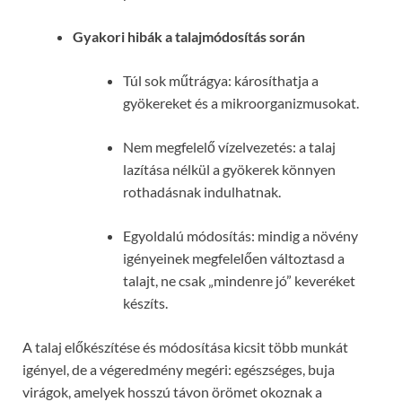
Gyakori hibák a talajmódosítás során
Túl sok műtrágya: károsíthatja a
gyökereket és a mikroorganizmusokat.
Nem megfelelő vízelvezetés: a talaj
lazítása nélkül a gyökerek könnyen
rothadásnak indulhatnak.
Egyoldalú módosítás: mindig a növény
igényeinek megfelelően változtasd a
talajt, ne csak „mindenre jó” keveréket
készíts.
A talaj előkészítése és módosítása kicsit több munkát
igényel, de a végeredmény megéri: egészséges, buja
virágok, amelyek hosszú távon örömet okoznak a