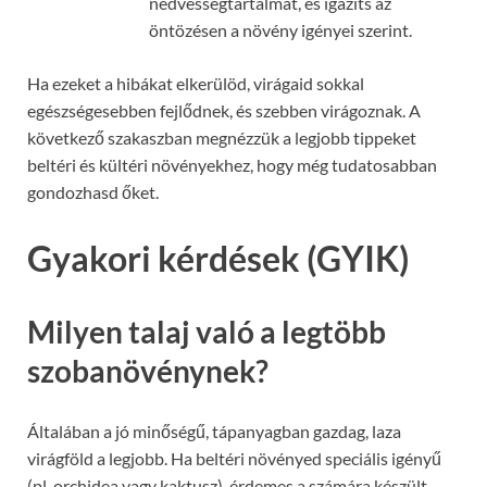
nedvességtartalmát, és igazíts az
öntözésen a növény igényei szerint.
Ha ezeket a hibákat elkerülöd, virágaid sokkal
egészségesebben fejlődnek, és szebben virágoznak. A
következő szakaszban megnézzük a legjobb tippeket
beltéri és kültéri növényekhez, hogy még tudatosabban
gondozhasd őket.
Gyakori kérdések (GYIK)
Milyen talaj való a legtöbb
szobanövénynek?
Általában a jó minőségű, tápanyagban gazdag, laza
virágföld a legjobb. Ha beltéri növényed speciális igényű
(pl. orchidea vagy kaktusz), érdemes a számára készült