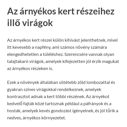
Az árnyékos kert részeihez
illő virágok
Az árnyékos kert részei külön kihívást jelenthetnek, mivel
itt kevesebb a napfény, ami számos növény számára
elengedhetetlen a túléléshez. Szerencsére vannak olyan
talajtakaró virágok, amelyek kifejezetten jól érzik magukat
az árnyékos részeken is.
Ezek a növények általában sötétebb zöld lombozattal és
gyakran színes virágokkal rendelkeznek, amelyek
kontrasztot adnak a kert többi részének. Az árnyékot
kedvelő fajták közé tartoznak például a páfrányok és a
hosták, amelyek kevés gondozást igényelnek, és jól tűrik a
nedves, árnyékos környezetet.