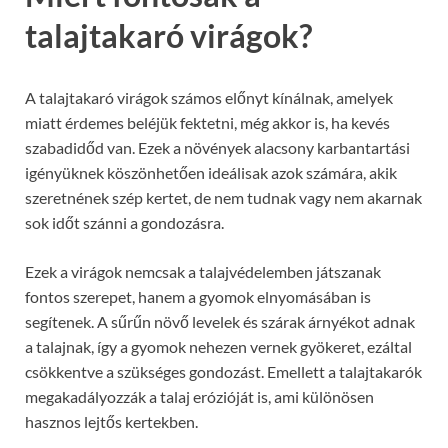
talajtakaró virágok?
A talajtakaró virágok számos előnyt kínálnak, amelyek
miatt érdemes beléjük fektetni, még akkor is, ha kevés
szabadidőd van. Ezek a növények alacsony karbantartási
igényüknek köszönhetően ideálisak azok számára, akik
szeretnének szép kertet, de nem tudnak vagy nem akarnak
sok időt szánni a gondozásra.
Ezek a virágok nemcsak a talajvédelemben játszanak
fontos szerepet, hanem a gyomok elnyomásában is
segítenek. A sűrűn növő levelek és szárak árnyékot adnak
a talajnak, így a gyomok nehezen vernek gyökeret, ezáltal
csökkentve a szükséges gondozást. Emellett a talajtakarók
megakadályozzák a talaj erózióját is, ami különösen
hasznos lejtős kertekben.