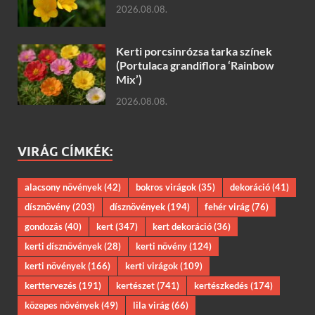
2026.08.08.
Kerti porcsinrózsa tarka színek
(Portulaca grandiflora ‘Rainbow
Mix’)
2026.08.08.
VIRÁG CÍMKÉK:
alacsony növények
(42)
bokros virágok
(35)
dekoráció
(41)
dísznövény
(203)
dísznövények
(194)
fehér virág
(76)
gondozás
(40)
kert
(347)
kert dekoráció
(36)
kerti dísznövények
(28)
kerti növény
(124)
kerti növények
(166)
kerti virágok
(109)
kerttervezés
(191)
kertészet
(741)
kertészkedés
(174)
közepes növények
(49)
lila virág
(66)