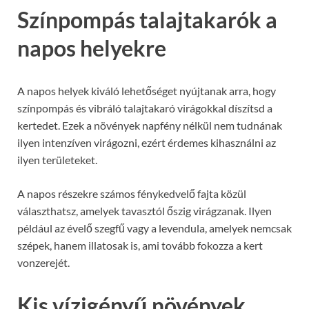
Színpompás talajtakarók a
napos helyekre
A napos helyek kiváló lehetőséget nyújtanak arra, hogy
színpompás és vibráló talajtakaró virágokkal díszítsd a
kertedet. Ezek a növények napfény nélkül nem tudnának
ilyen intenzíven virágozni, ezért érdemes kihasználni az
ilyen területeket.
A napos részekre számos fénykedvelő fajta közül
választhatsz, amelyek tavasztól őszig virágzanak. Ilyen
például az évelő szegfű vagy a levendula, amelyek nemcsak
szépek, hanem illatosak is, ami tovább fokozza a kert
vonzerejét.
Kis vízigényű növények