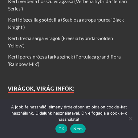
Kerti verbéna hosszú virágzása (Verbena hybrida ‘Temari
Series’)
Kerti díszcsillag sötét lila (Scabiosa atropurpurea ‘Black
Knight’)
Kerti frézia sárga virágok (Freesia hybrida ‘Golden
Yellow’)
Kerti porcsinrózsa tarka színek (Portulaca grandiflora
‘Rainbow Mix’)
VIRÁGOK, VIRÁG INFÓK:
Kerti virágok
A jobb felhasználói élmény érdekében az oldalon cookie-kat
használunk. Oldalunk használatával, Ön elfogadja a cookie-k
Virág infók: Virág, virágok, évelők, örökzöldek, talajtakarók,
használatát.
balkon növények, szobanövények termesztése, gondozása,
OK
Nem
ültetése, szaporítása