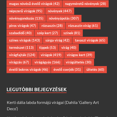
magas növésű évelő virágok
(42)
nagyméretű növények
(28)
népszerű virágok
(95)
növények
(447)
növénygondozás
(135)
növényápolás
(307)
piros virágok
(47)
rózsaszín
(28)
rózsaszín virág
(61)
szabadidő
(40)
szép kert
(27)
színek
(81)
színes virágok
(143)
sárga virág
(42)
tavaszi virágok
(65)
természet
(113)
tippek
(53)
virág
(40)
virágfajták
(124)
virágok
(419)
virágos kert
(39)
virágzás
(67)
virágágyás
(166)
virágültetés
(30)
évelő bokros virágok
(46)
évelő cserjék
(31)
ültetés
(60)
LEGUTÓBBI BEJEGYZÉSEK
Kerti dália labda formájú virágai (Dahlia ‘Gallery Art
Deco’)