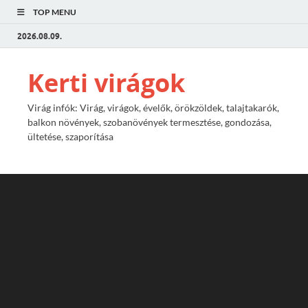
TOP MENU
2026.08.09.
Kerti virágok
Virág infók: Virág, virágok, évelők, örökzöldek, talajtakarók,
balkon növények, szobanövények termesztése, gondozása,
ültetése, szaporítása