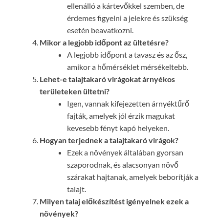
ellenálló a kártevőkkel szemben, de
érdemes figyelni a jelekre és szükség
esetén beavatkozni.
Mikor a legjobb időpont az ültetésre?
A legjobb időpont a tavasz és az ősz,
amikor a hőmérséklet mérsékeltebb.
Lehet-e talajtakaró virágokat árnyékos
területeken ültetni?
Igen, vannak kifejezetten árnyéktűrő
fajták, amelyek jól érzik magukat
kevesebb fényt kapó helyeken.
Hogyan terjednek a talajtakaró virágok?
Ezek a növények általában gyorsan
szaporodnak, és alacsonyan növő
szárakat hajtanak, amelyek beborítják a
talajt.
Milyen talaj előkészítést igényelnek ezek a
növények?