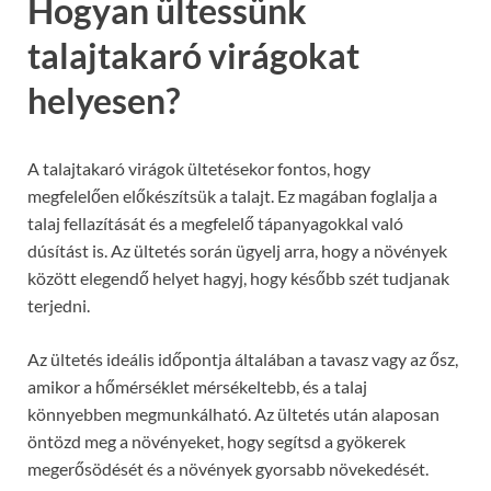
Hogyan ültessünk
talajtakaró virágokat
helyesen?
A talajtakaró virágok ültetésekor fontos, hogy
megfelelően előkészítsük a talajt. Ez magában foglalja a
talaj fellazítását és a megfelelő tápanyagokkal való
dúsítást is. Az ültetés során ügyelj arra, hogy a növények
között elegendő helyet hagyj, hogy később szét tudjanak
terjedni.
Az ültetés ideális időpontja általában a tavasz vagy az ősz,
amikor a hőmérséklet mérsékeltebb, és a talaj
könnyebben megmunkálható. Az ültetés után alaposan
öntözd meg a növényeket, hogy segítsd a gyökerek
megerősödését és a növények gyorsabb növekedését.