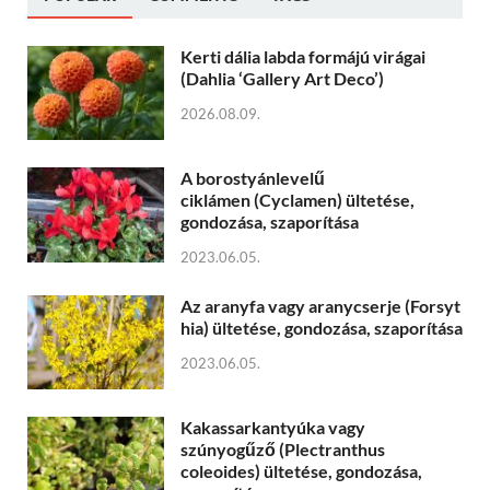
Kerti dália labda formájú virágai
(Dahlia ‘Gallery Art Deco’)
2026.08.09.
A borostyánlevelű
ciklámen (Cyclamen) ültetése,
gondozása, szaporítása
2023.06.05.
Az aranyfa vagy aranycserje (Forsyt
hia) ültetése, gondozása, szaporítása
2023.06.05.
Kakassarkantyúka vagy
szúnyogűző (Plectranthus
coleoides) ültetése, gondozása,