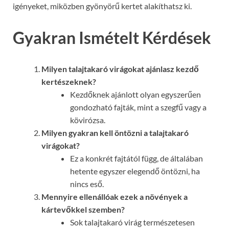
igényeket, miközben gyönyörű kertet alakíthatsz ki.
Gyakran Ismételt Kérdések
Milyen talajtakaró virágokat ajánlasz kezdő
kertészeknek?
Kezdőknek ajánlott olyan egyszerűen
gondozható fajták, mint a szegfű vagy a
kövirózsa.
Milyen gyakran kell öntözni a talajtakaró
virágokat?
Ez a konkrét fajtától függ, de általában
hetente egyszer elegendő öntözni, ha
nincs eső.
Mennyire ellenállóak ezek a növények a
kártevőkkel szemben?
Sok talajtakaró virág természetesen