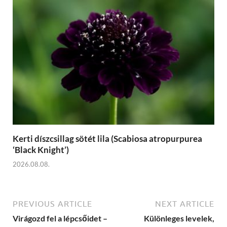
Kerti díszcsillag sötét lila (Scabiosa atropurpurea
‘Black Knight’)
2026.08.08.
PREVIOUS ARTICLE
NEXT ARTICLE
Virágozd fel a lépcsőidet –
Különleges levelek,