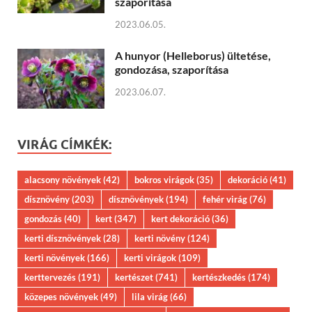
szaporítása
2023.06.05.
A hunyor (Helleborus) ültetése,
gondozása, szaporítása
2023.06.07.
VIRÁG CÍMKÉK:
alacsony növények
(42)
bokros virágok
(35)
dekoráció
(41)
dísznövény
(203)
dísznövények
(194)
fehér virág
(76)
gondozás
(40)
kert
(347)
kert dekoráció
(36)
kerti dísznövények
(28)
kerti növény
(124)
kerti növények
(166)
kerti virágok
(109)
kerttervezés
(191)
kertészet
(741)
kertészkedés
(174)
közepes növények
(49)
lila virág
(66)