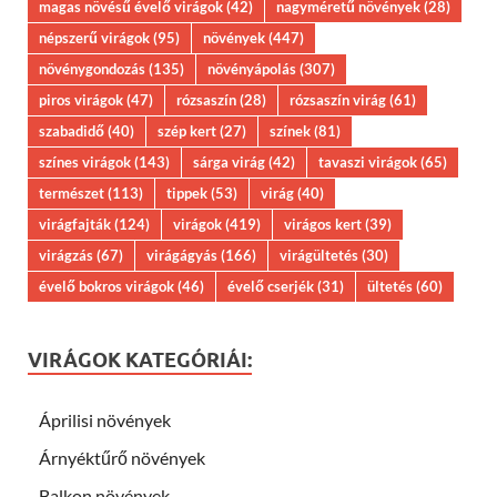
magas növésű évelő virágok
(42)
nagyméretű növények
(28)
népszerű virágok
(95)
növények
(447)
növénygondozás
(135)
növényápolás
(307)
piros virágok
(47)
rózsaszín
(28)
rózsaszín virág
(61)
szabadidő
(40)
szép kert
(27)
színek
(81)
színes virágok
(143)
sárga virág
(42)
tavaszi virágok
(65)
természet
(113)
tippek
(53)
virág
(40)
virágfajták
(124)
virágok
(419)
virágos kert
(39)
virágzás
(67)
virágágyás
(166)
virágültetés
(30)
évelő bokros virágok
(46)
évelő cserjék
(31)
ültetés
(60)
VIRÁGOK KATEGÓRIÁI:
Áprilisi növények
Árnyéktűrő növények
Balkon növények