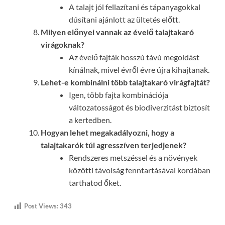
A talajt jól fellazítani és tápanyagokkal
dúsítani ajánlott az ültetés előtt.
Milyen előnyei vannak az évelő talajtakaró
virágoknak?
Az évelő fajták hosszú távú megoldást
kínálnak, mivel évről évre újra kihajtanak.
Lehet-e kombinálni több talajtakaró virágfajtát?
Igen, több fajta kombinációja
változatosságot és biodiverzitást biztosít
a kertedben.
Hogyan lehet megakadályozni, hogy a
talajtakarók túl agresszíven terjedjenek?
Rendszeres metszéssel és a növények
közötti távolság fenntartásával kordában
tarthatod őket.
Post Views:
343