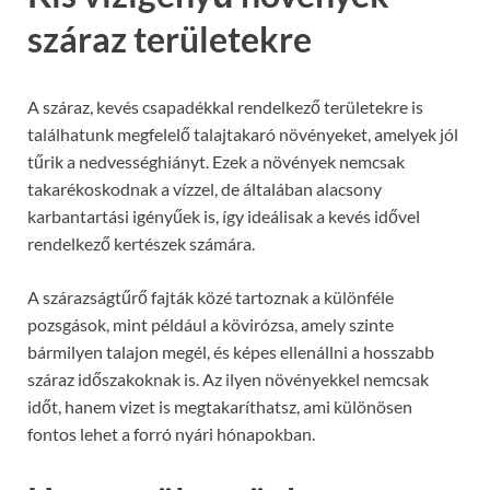
száraz területekre
A száraz, kevés csapadékkal rendelkező területekre is
találhatunk megfelelő talajtakaró növényeket, amelyek jól
tűrik a nedvességhiányt. Ezek a növények nemcsak
takarékoskodnak a vízzel, de általában alacsony
karbantartási igényűek is, így ideálisak a kevés idővel
rendelkező kertészek számára.
A szárazságtűrő fajták közé tartoznak a különféle
pozsgások, mint például a kövirózsa, amely szinte
bármilyen talajon megél, és képes ellenállni a hosszabb
száraz időszakoknak is. Az ilyen növényekkel nemcsak
időt, hanem vizet is megtakaríthatsz, ami különösen
fontos lehet a forró nyári hónapokban.