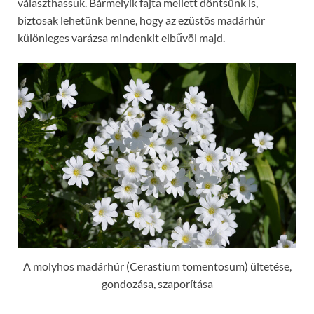
választhassuk. Bármelyik fajta mellett döntsünk is,
biztosak lehetünk benne, hogy az ezüstös madárhúr
különleges varázsa mindenkit elbűvöl majd.
A molyhos madárhúr (Cerastium tomentosum) ültetése,
gondozása, szaporítása