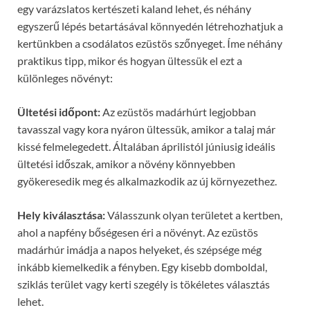
egy varázslatos kertészeti kaland lehet, és néhány
egyszerű lépés betartásával könnyedén létrehozhatjuk a
kertünkben a csodálatos ezüstös szőnyeget. Íme néhány
praktikus tipp, mikor és hogyan ültessük el ezt a
különleges növényt:
Ültetési időpont:
Az ezüstös madárhúrt legjobban
tavasszal vagy kora nyáron ültessük, amikor a talaj már
kissé felmelegedett. Általában áprilistól júniusig ideális
ültetési időszak, amikor a növény könnyebben
gyökeresedik meg és alkalmazkodik az új környezethez.
Hely kiválasztása:
Válasszunk olyan területet a kertben,
ahol a napfény bőségesen éri a növényt. Az ezüstös
madárhúr imádja a napos helyeket, és szépsége még
inkább kiemelkedik a fényben. Egy kisebb domboldal,
sziklás terület vagy kerti szegély is tökéletes választás
lehet.