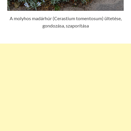
A molyhos madárhúr (Cerastium tomentosum) ültetése,
gondozása, szaporítása