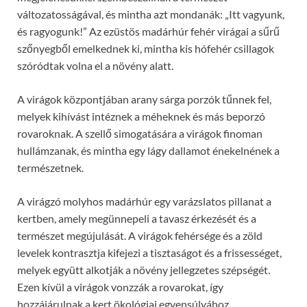
változatosságával, és mintha azt mondanák: „Itt vagyunk,
és ragyogunk!” Az ezüstös madárhúr fehér virágai a sűrű
szőnyegből emelkednek ki, mintha kis hófehér csillagok
szóródtak volna el a növény alatt.
A virágok központjában arany sárga porzók tűnnek fel,
melyek kihívást intéznek a méheknek és más beporzó
rovaroknak. A szellő simogatására a virágok finoman
hullámzanak, és mintha egy lágy dallamot énekelnének a
természetnek.
A virágzó molyhos madárhúr egy varázslatos pillanat a
kertben, amely megünnepeli a tavasz érkezését és a
természet megújulását. A virágok fehérsége és a zöld
levelek kontrasztja kifejezi a tisztaságot és a frissességet,
melyek együtt alkotják a növény jellegzetes szépségét.
Ezen kívül a virágok vonzzák a rovarokat, így
hozzájárulnak a kert ökológiai egyensúlyához.