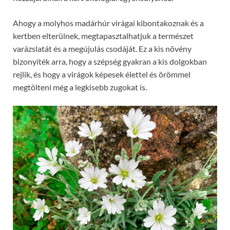
Ahogy a molyhos madárhúr virágai kibontakoznak és a
kertben elterülnek, megtapasztalhatjuk a természet
varázslatát és a megújulás csodáját. Ez a kis növény
bizonyíték arra, hogy a szépség gyakran a kis dolgokban
rejlik, és hogy a virágok képesek élettel és örömmel
megtölteni még a legkisebb zugokat is.