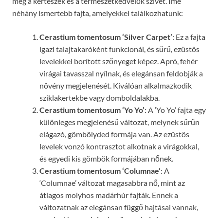
meg a kertészek és a természetkedvelők szívét. Íme
néhány ismertebb fajta, amelyekkel találkozhatunk:
Cerastium tomentosum ‘Silver Carpet’
: Ez a fajta
igazi talajtakaróként funkcionál, és sűrű, ezüstös
levelekkel borított szőnyeget képez. Apró, fehér
virágai tavasszal nyílnak, és elegánsan feldobják a
növény megjelenését. Kiválóan alkalmazkodik
sziklakertekbe vagy domboldalakba.
Cerastium tomentosum ‘Yo Yo’
: A ‘Yo Yo’ fajta egy
különleges megjelenésű változat, melynek sűrűn
elágazó, gömbölyded formája van. Az ezüstös
levelek vonzó kontrasztot alkotnak a virágokkal,
és egyedi kis gömbök formájában nőnek.
Cerastium tomentosum ‘Columnae’
: A
‘Columnae’ változat magasabbra nő, mint az
átlagos molyhos madárhúr fajták. Ennek a
változatnak az elegánsan függő hajtásai vannak,