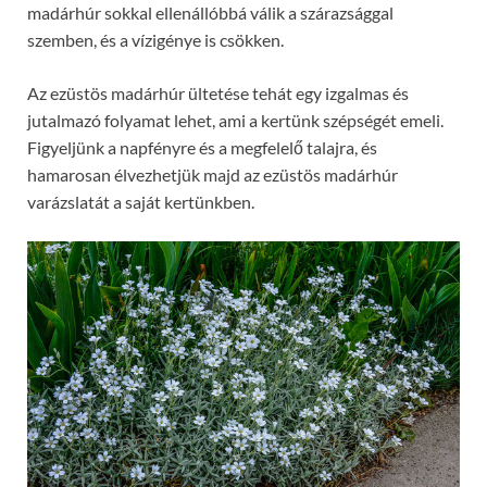
madárhúr sokkal ellenállóbbá válik a szárazsággal
szemben, és a vízigénye is csökken.
Az ezüstös madárhúr ültetése tehát egy izgalmas és
jutalmazó folyamat lehet, ami a kertünk szépségét emeli.
Figyeljünk a napfényre és a megfelelő talajra, és
hamarosan élvezhetjük majd az ezüstös madárhúr
varázslatát a saját kertünkben.