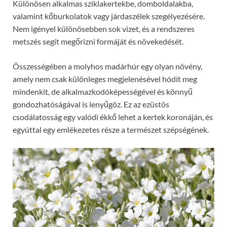
Különösen alkalmas sziklakertekbe, domboldalakba,
valamint kőburkolatok vagy járdaszélek szegélyezésére.
Nem igényel különösebben sok vizet, és a rendszeres
metszés segít megőrizni formáját és növekedését.
Összességében a molyhos madárhúr egy olyan növény,
amely nem csak különleges megjelenésével hódít meg
mindenkit, de alkalmazkodóképességével és könnyű
gondozhatóságával is lenyűgöz. Ez az ezüstös
csodálatosság egy valódi ékkő lehet a kertek koronáján, és
egyúttal egy emlékezetes része a természet szépségének.