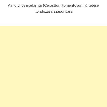
A molyhos madárhúr (Cerastium tomentosum) ültetése,
gondozása, szaporítása