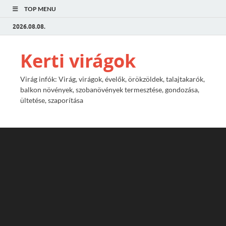
TOP MENU
2026.08.08.
Kerti virágok
Virág infók: Virág, virágok, évelők, örökzöldek, talajtakarók,
balkon növények, szobanövények termesztése, gondozása,
ültetése, szaporítása