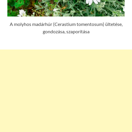
A molyhos madárhúr (Cerastium tomentosum) ültetése,
gondozása, szaporítása