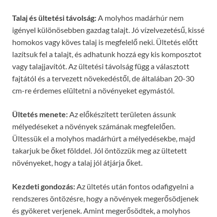
Talaj és ültetési távolság:
A molyhos madárhúr nem
igényel különösebben gazdag talajt. Jó vízelvezetésű, kissé
homokos vagy köves talaj is megfelelő neki. Ültetés előtt
lazítsuk fel a talajt, és adhatunk hozzá egy kis komposztot
vagy talajjavítót. Az ültetési távolság függ a választott
fajtától és a tervezett növekedéstől, de általában 20-30
cm-re érdemes elültetni a növényeket egymástól.
Ültetés menete:
Az előkészített területen ássunk
mélyedéseket a növények számának megfelelően.
Ültessük el a molyhos madárhúrt a mélyedésekbe, majd
takarjuk be őket földdel. Jól öntözzük meg az ültetett
növényeket, hogy a talaj jól átjárja őket.
Kezdeti gondozás:
Az ültetés után fontos odafigyelni a
rendszeres öntözésre, hogy a növények megerősödjenek
és gyökeret verjenek. Amint megerősödtek, a molyhos