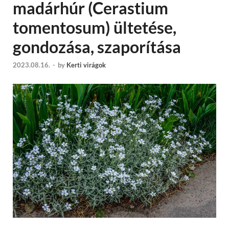
madárhúr (Cerastium
tomentosum) ültetése,
gondozása, szaporítása
2023.08.16.
-
by
Kerti virágok