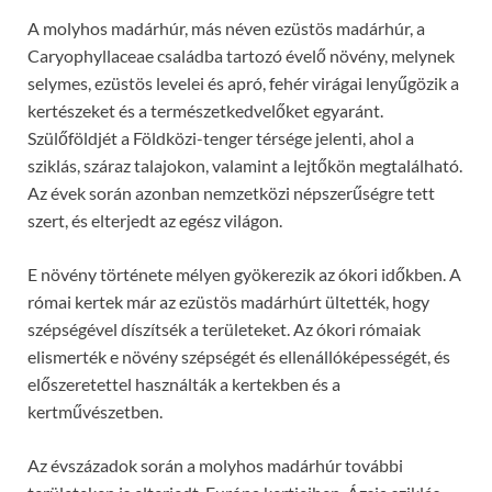
A molyhos madárhúr, más néven ezüstös madárhúr, a
Caryophyllaceae családba tartozó évelő növény, melynek
selymes, ezüstös levelei és apró, fehér virágai lenyűgözik a
kertészeket és a természetkedvelőket egyaránt.
Szülőföldjét a Földközi-tenger térsége jelenti, ahol a
sziklás, száraz talajokon, valamint a lejtőkön megtalálható.
Az évek során azonban nemzetközi népszerűségre tett
szert, és elterjedt az egész világon.
E növény története mélyen gyökerezik az ókori időkben. A
római kertek már az ezüstös madárhúrt ültették, hogy
szépségével díszítsék a területeket. Az ókori rómaiak
elismerték e növény szépségét és ellenállóképességét, és
előszeretettel használták a kertekben és a
kertművészetben.
Az évszázadok során a molyhos madárhúr további