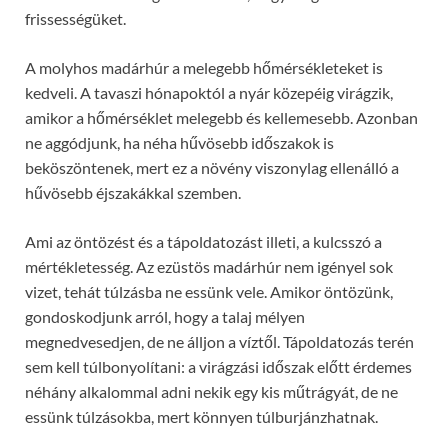
frissességüket.
A molyhos madárhúr a melegebb hőmérsékleteket is
kedveli. A tavaszi hónapoktól a nyár közepéig virágzik,
amikor a hőmérséklet melegebb és kellemesebb. Azonban
ne aggódjunk, ha néha hűvösebb időszakok is
beköszöntenek, mert ez a növény viszonylag ellenálló a
hűvösebb éjszakákkal szemben.
Ami az öntözést és a tápoldatozást illeti, a kulcsszó a
mértékletesség. Az ezüstös madárhúr nem igényel sok
vizet, tehát túlzásba ne essünk vele. Amikor öntözünk,
gondoskodjunk arról, hogy a talaj mélyen
megnedvesedjen, de ne álljon a víztől. Tápoldatozás terén
sem kell túlbonyolítani: a virágzási időszak előtt érdemes
néhány alkalommal adni nekik egy kis műtrágyát, de ne
essünk túlzásokba, mert könnyen túlburjánzhatnak.