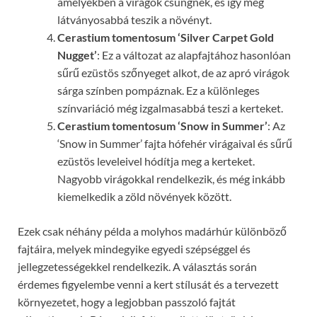
amelyekben a virágok csüngnek, és így még
látványosabbá teszik a növényt.
Cerastium tomentosum ‘Silver Carpet Gold
Nugget’
: Ez a változat az alapfajtához hasonlóan
sűrű ezüstös szőnyeget alkot, de az apró virágok
sárga színben pompáznak. Ez a különleges
színvariáció még izgalmasabbá teszi a kerteket.
Cerastium tomentosum ‘Snow in Summer’
: Az
‘Snow in Summer’ fajta hófehér virágaival és sűrű
ezüstös leveleivel hódítja meg a kerteket.
Nagyobb virágokkal rendelkezik, és még inkább
kiemelkedik a zöld növények között.
Ezek csak néhány példa a molyhos madárhúr különböző
fajtáira, melyek mindegyike egyedi szépséggel és
jellegzetességekkel rendelkezik. A választás során
érdemes figyelembe venni a kert stílusát és a tervezett
környezetet, hogy a legjobban passzoló fajtát