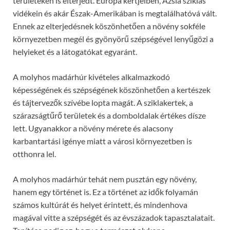
területeken is elterjedt. Európa kertjeiben, Ázsia sziklás
vidékein és akár Észak-Amerikában is megtalálhatóvá vált.
Ennek az elterjedésnek köszönhetően a növény sokféle
környezetben megél és gyönyörű szépségével lenyűgözi a
helyieket és a látogatókat egyaránt.
A molyhos madárhúr kivételes alkalmazkodó
képességének és szépségének köszönhetően a kertészek
és tájtervezők szívébe lopta magát. A sziklakertek, a
szárazságtűrő területek és a domboldalak értékes dísze
lett. Ugyanakkor a növény mérete és alacsony
karbantartási igénye miatt a városi környezetben is
otthonra lel.
A molyhos madárhúr tehát nem pusztán egy növény,
hanem egy történet is. Ez a történet az idők folyamán
számos kultúrát és helyet érintett, és mindenhova
magával vitte a szépségét és az évszázadok tapasztalatait.