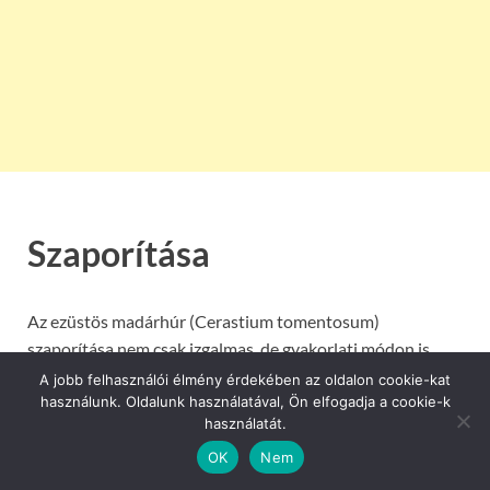
Szaporítása
Az ezüstös madárhúr (Cerastium tomentosum)
szaporítása nem csak izgalmas, de gyakorlati módon is
bővíthetjük a kertünket ezzel a különleges növénnyel. Ha
A jobb felhasználói élmény érdekében az oldalon cookie-kat
szeretnénk további területeket beborítani ezzel az ezüstös
használunk. Oldalunk használatával, Ön elfogadja a cookie-k
használatát.
csodával, néhány egyszerű módszerrel könnyedén
szaporíthatjuk a molyhos madárhúrt.
OK
Nem