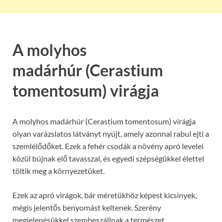
A molyhos
madárhúr (Cerastium
tomentosum) virágja
A molyhos madárhúr (Cerastium tomentosum) virágja
olyan varázslatos látványt nyújt, amely azonnal rabul ejti a
szemlélődőket. Ezek a fehér csodák a növény apró levelei
közül bújnak elő tavasszal, és egyedi szépségükkel élettel
töltik meg a környezetüket.
Ezek az apró virágok, bár méretükhöz képest kicsinyek,
mégis jelentős benyomást keltenek. Szerény
megjelenésükkel szembeszállnak a természet