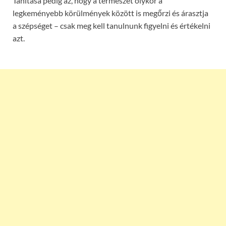
Tanítása pedig az, hogy a természet olykor a
legkeményebb körülmények között is megőrzi és árasztja
a szépséget – csak meg kell tanulnunk figyelni és értékelni
azt.