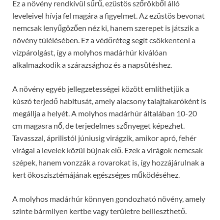
Ez a növény rendkívül sűrű, ezüstös szőrökből álló
leveleivel hívja fel magára a figyelmet. Az ezüstös bevonat
nemcsak lenyűgözően néz ki, hanem szerepet is játszik a
növény túlélésében. Ez a védőréteg segít csökkenteni a
vízpárolgást, így a molyhos madárhúr kiválóan
alkalmazkodik a szárazsághoz és a napsütéshez.
A növény egyéb jellegzetességei között említhetjük a
kúszó terjedő habitusát, amely alacsony talajtakaróként is
megállja a helyét. A molyhos madárhúr általában 10-20
cm magasra nő, de terjedelmes szőnyeget képezhet.
Tavasszal, áprilistól júniusig virágzik, amikor apró, fehér
virágai a levelek közül bújnak elő. Ezek a virágok nemcsak
szépek, hanem vonzzák a rovarokat is, így hozzájárulnak a
kert ökoszisztémájának egészséges működéséhez.
A molyhos madárhúr könnyen gondozható növény, amely
szinte bármilyen kertbe vagy területre beilleszthető.