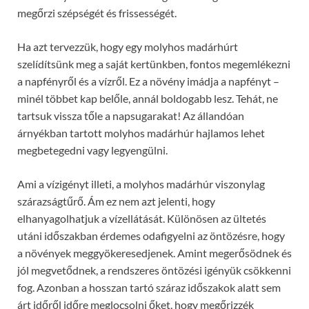
megőrzi szépségét és frissességét.
Ha azt tervezzük, hogy egy molyhos madárhúrt
szelídítsünk meg a saját kertünkben, fontos megemlékezni
a napfényről és a vízről. Ez a növény imádja a napfényt –
minél többet kap belőle, annál boldogabb lesz. Tehát, ne
tartsuk vissza tőle a napsugarakat! Az állandóan
árnyékban tartott molyhos madárhúr hajlamos lehet
megbetegedni vagy legyengülni.
Ami a vízigényt illeti, a molyhos madárhúr viszonylag
szárazságtűrő. Ám ez nem azt jelenti, hogy
elhanyagolhatjuk a vízellátását. Különösen az ültetés
utáni időszakban érdemes odafigyelni az öntözésre, hogy
a növények meggyökeresedjenek. Amint megerősödnek és
jól megvetődnek, a rendszeres öntözési igényük csökkenni
fog. Azonban a hosszan tartó száraz időszakok alatt sem
árt időről időre meglocsolni őket, hogy megőrizzék