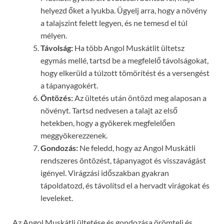
helyezd őket a lyukba. Ügyelj arra, hogy a növény
a talajszint felett legyen, és ne temesd el túl
mélyen.
Távolság:
Ha több Angol Muskátlit ültetsz
egymás mellé, tartsd be a megfelelő távolságokat,
hogy elkerüld a túlzott tömörítést és a versengést
a tápanyagokért.
Öntözés:
Az ültetés után öntözd meg alaposan a
növényt. Tartsd nedvesen a talajt az első
hetekben, hogy a gyökerek megfelelően
meggyökerezzenek.
Gondozás:
Ne feledd, hogy az Angol Muskátli
rendszeres öntözést, tápanyagot és visszavágást
igényel. Virágzási időszakban gyakran
tápoldatozd, és távolítsd el a hervadt virágokat és
leveleket.
Az Angol Muskátli ültetése és gondozása örömteli és