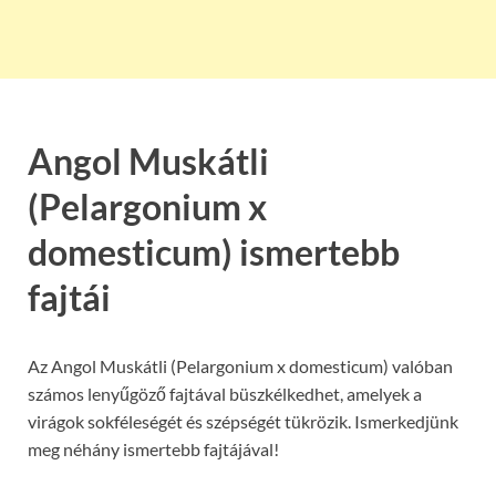
Angol Muskátli
(Pelargonium x
domesticum) ismertebb
fajtái
Az Angol Muskátli (Pelargonium x domesticum) valóban
számos lenyűgöző fajtával büszkélkedhet, amelyek a
virágok sokféleségét és szépségét tükrözik. Ismerkedjünk
meg néhány ismertebb fajtájával!