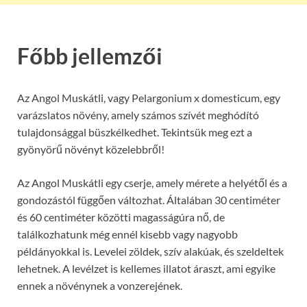
Főbb jellemzői
Az Angol Muskátli, vagy Pelargonium x domesticum, egy
varázslatos növény, amely számos szívét meghódító
tulajdonsággal büszkélkedhet. Tekintsük meg ezt a
gyönyörű növényt közelebbről!
Az Angol Muskátli egy cserje, amely mérete a helyétől és a
gondozástól függően változhat. Általában 30 centiméter
és 60 centiméter közötti magasságúra nő, de
találkozhatunk még ennél kisebb vagy nagyobb
példányokkal is. Levelei zöldek, szív alakúak, és szeldeltek
lehetnek. A levélzet is kellemes illatot áraszt, ami egyike
ennek a növénynek a vonzerejének.