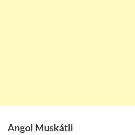
Angol Muskátli