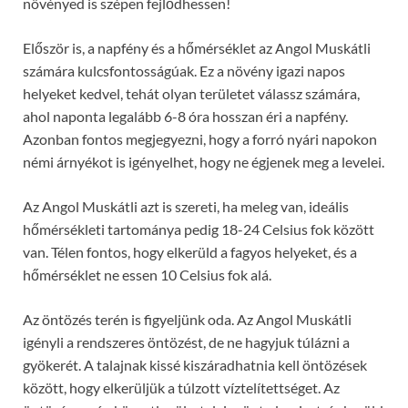
növényed is szépen fejlődhessen!
Először is, a napfény és a hőmérséklet az Angol Muskátli
számára kulcsfontosságúak. Ez a növény igazi napos
helyeket kedvel, tehát olyan területet válassz számára,
ahol naponta legalább 6-8 óra hosszan éri a napfény.
Azonban fontos megjegyezni, hogy a forró nyári napokon
némi árnyékot is igényelhet, hogy ne égjenek meg a levelei.
Az Angol Muskátli azt is szereti, ha meleg van, ideális
hőmérsékleti tartománya pedig 18-24 Celsius fok között
van. Télen fontos, hogy elkerüld a fagyos helyeket, és a
hőmérséklet ne essen 10 Celsius fok alá.
Az öntözés terén is figyeljünk oda. Az Angol Muskátli
igényli a rendszeres öntözést, de ne hagyjuk túlázni a
gyökerét. A talajnak kissé kiszáradhatnia kell öntözések
között, hogy elkerüljük a túlzott víztelítettséget. Az