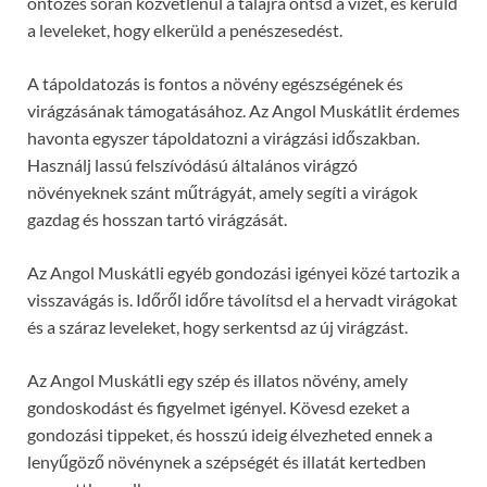
öntözés során közvetlenül a talajra öntsd a vizet, és kerüld
a leveleket, hogy elkerüld a penészesedést.
A tápoldatozás is fontos a növény egészségének és
virágzásának támogatásához. Az Angol Muskátlit érdemes
havonta egyszer tápoldatozni a virágzási időszakban.
Használj lassú felszívódású általános virágzó
növényeknek szánt műtrágyát, amely segíti a virágok
gazdag és hosszan tartó virágzását.
Az Angol Muskátli egyéb gondozási igényei közé tartozik a
visszavágás is. Időről időre távolítsd el a hervadt virágokat
és a száraz leveleket, hogy serkentsd az új virágzást.
Az Angol Muskátli egy szép és illatos növény, amely
gondoskodást és figyelmet igényel. Kövesd ezeket a
gondozási tippeket, és hosszú ideig élvezheted ennek a
lenyűgöző növénynek a szépségét és illatát kertedben