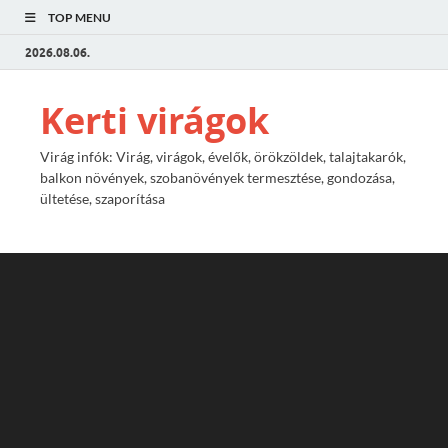
TOP MENU
2026.08.06.
Kerti virágok
Virág infók: Virág, virágok, évelők, örökzöldek, talajtakarók,
balkon növények, szobanövények termesztése, gondozása,
ültetése, szaporítása