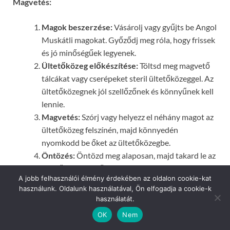
Magvetés:
Magok beszerzése:
Vásárolj vagy gyűjts be Angol
Muskátli magokat. Győződj meg róla, hogy frissek
és jó minőségűek legyenek.
Ültetőközeg előkészítése:
Töltsd meg magvető
tálcákat vagy cserépeket steril ültetőközeggel. Az
ültetőközegnek jól szellőzőnek és könnyűnek kell
lennie.
Magvetés:
Szórj vagy helyezz el néhány magot az
ültetőközeg felszínén, majd könnyedén
nyomkodd be őket az ültetőközegbe.
Öntözés:
Öntözd meg alaposan, majd takard le az
ültetőközeget műanyag fóliával vagy üveglappal,
A jobb felhasználói élmény érdekében az oldalon cookie-kat
hogy megőrizd a nedvességet.
használunk. Oldalunk használatával, Ön elfogadja a cookie-k
Hajtások megjelenése:
A magokból általában
használatát.
néhány hét alatt megjelennek az első hajtások.
OK
Nem
Hajtások szaporítása:
Amikor a hajtások elég