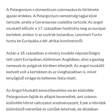
A Pelargonium x domesticum származása és története
igazán érdekes. A Pelargonium nemzetség tagjai közé
tartozik, amely a Geraniaceae családba tartozik. Az angol
muskátli először a 17. században hódította meg az európai
kerteket, amikor is az osztrák botanikus, Leonhart Fuchs
hozta be Európába a dél-afrikai kontinensről.
Aztán a 18. században a növény további népszerűségre
tett szert Európában, különösen Angliában, ahol a gazdag
nemesek és polgárok körében elterjedt. Az angol muskátli
kedvelt volt a kertekben és az üvegházakban is, mivel
lenyűgöző virágai és kellemes illata miatt.
Az Angol Muskátli keresztbevetése során különféle
Pelargonium fajták és alfajok keveredtek, ami számos
különféle hibrid változatot eredményezett. Ezek a hibridek
különböző méretűek és színűek lehetnek, de általában