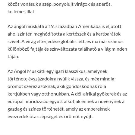
közös vonásuk a szép, bonyolult virágok és az erős,
kellemes illat.
Az angol muskátli a 19. században Amerikába is eljutott,
ahol szintén meghódította a kertészek és a kertbarátok
szívét. A virág elterjedése globális lett, és ma már számos
különböző fajtája és színváltozata található a világ minden
táján.
Az Angol Muskátli egy igazi klasszikus, amelynek
története évszázadokra nyúlik vissza, és még mindig
örömöt szerez azoknak, akik gondoskodnak róla
kertjükben vagy otthonukban. A dél-afrikai gyökerek és az
európai hibridizáció együtt alkotják ennek a növénynek a
gazdag és színes történetét, amely az embereknek
évezredek óta szépséget és örömöt nyújt.