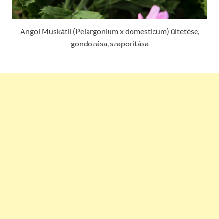
Angol Muskátli (Pelargonium x domesticum) ültetése,
gondozása, szaporítása