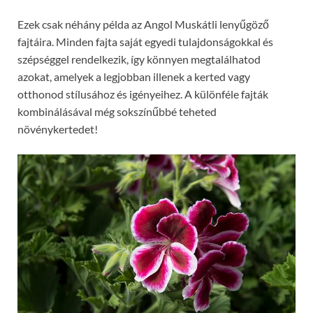
Ezek csak néhány példa az Angol Muskátli lenyűgöző
fajtáira. Minden fajta saját egyedi tulajdonságokkal és
szépséggel rendelkezik, így könnyen megtalálhatod
azokat, amelyek a legjobban illenek a kerted vagy
otthonod stílusához és igényeihez. A különféle fajták
kombinálásával még sokszínűbbé teheted
növénykertedet!