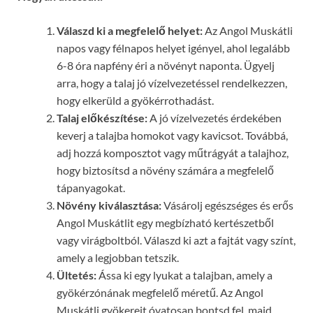
Válaszd ki a megfelelő helyet:
Az Angol Muskátli
napos vagy félnapos helyet igényel, ahol legalább
6-8 óra napfény éri a növényt naponta. Ügyelj
arra, hogy a talaj jó vízelvezetéssel rendelkezzen,
hogy elkerüld a gyökérrothadást.
Talaj előkészítése:
A jó vízelvezetés érdekében
keverj a talajba homokot vagy kavicsot. Továbbá,
adj hozzá komposztot vagy műtrágyát a talajhoz,
hogy biztosítsd a növény számára a megfelelő
tápanyagokat.
Növény kiválasztása:
Vásárolj egészséges és erős
Angol Muskátlit egy megbízható kertészetből
vagy virágboltból. Válaszd ki azt a fajtát vagy színt,
amely a legjobban tetszik.
Ültetés:
Ássa ki egy lyukat a talajban, amely a
gyökérzónának megfelelő méretű. Az Angol
Muskátli gyökereit óvatosan bontsd fel, majd