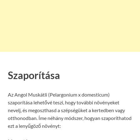
Szaporítása
Az Angol Muskátli (Pelargonium x domesticum)
szaporítása lehetővé teszi, hogy további növényeket
nevelj, és megoszthasd a szépségüket a kertedben vagy
otthonodban. Íme néhány módszer, hogyan szaporíthatod
ezt a lenyűgöző növényt: