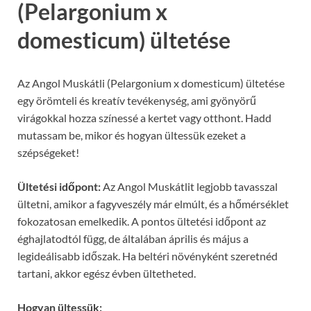
(Pelargonium x
domesticum) ültetése
Az Angol Muskátli (Pelargonium x domesticum) ültetése
egy örömteli és kreatív tevékenység, ami gyönyörű
virágokkal hozza színessé a kertet vagy otthont. Hadd
mutassam be, mikor és hogyan ültessük ezeket a
szépségeket!
Ültetési időpont:
Az Angol Muskátlit legjobb tavasszal
ültetni, amikor a fagyveszély már elmúlt, és a hőmérséklet
fokozatosan emelkedik. A pontos ültetési időpont az
éghajlatodtól függ, de általában április és május a
legideálisabb időszak. Ha beltéri növényként szeretnéd
tartani, akkor egész évben ültetheted.
Hogyan ültessük: