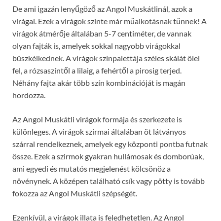
De ami igazán lenyűgöző az Angol Muskátlinál, azok a
virágai. Ezek a virágok szinte már műalkotásnak tűnnek! A
virágok átmérője általában 5-7 centiméter, de vannak
olyan fajták is, amelyek sokkal nagyobb virágokkal
büszkélkednek. A virágok színpalettája széles skálát ölel
fel, a rózsaszíntől a lilaig, a fehértől a pirosig terjed.
Néhány fajta akár több szín kombinációját is magán
hordozza.
Az Angol Muskátli virágok formája és szerkezete is
különleges. A virágok szirmai általában öt látványos
szárral rendelkeznek, amelyek egy központi pontba futnak
össze. Ezek a szirmok gyakran hullámosak és domborúak,
ami egyedi és mutatós megjelenést kölcsönöz a
növénynek. A középen található csík vagy pötty is tovább
fokozza az Angol Muskátli szépségét.
Ezenkívül, a virágok illata is feledhetetlen. Az Angol