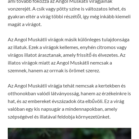
ami tovább fokozza az Angol Muskátli virágjainak
vonzerejét. A csík vagy pötty színe is változatos lehet, és
gyakran eltér a virág többi részétől, így még inkább kiemeli
magát a virágot.
Az Angol Muskátli virágok másik különleges tulajdonsága
az illatuk. Ezek a virágok kellemes, enyhén citromos vagy
virágos illatot árasztanak, amely frissítő és élvezetes. Az
illatos virágok miatt az Angol Muskátli nemcsak a
szemnek, hanem az orrnak is örömet szerez.
Az Angol Muskátli virágja tehát nemcsak a kertekben és
otthonokban valódi látványosság, hanem az érzékeinkre is
hat, és az embereket évszázadok óta elbűvöli. Ez a virág
valóban egy kis napsugár a mindennapokban, amely
szépségével és illatával feldobja környezetünket.