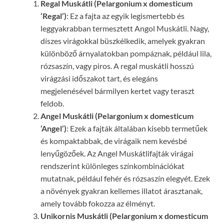
Regal Muskátli (Pelargonium x domesticum
‘Regal’)
: Ez a fajta az egyik legismertebb és
leggyakrabban termesztett Angol Muskátli. Nagy,
díszes virágokkal büszkélkedik, amelyek gyakran
különböző árnyalatokban pompáznak, például lila,
rózsaszín, vagy piros. A regal muskátli hosszú
virágzási időszakot tart, és elegáns
megjelenésével bármilyen kertet vagy teraszt
feldob.
Angel Muskátli (Pelargonium x domesticum
‘Angel’)
: Ezek a fajták általában kisebb termetűek
és kompaktabbak, de virágaik nem kevésbé
lenyűgözőek. Az Angel Muskátlifajták virágai
rendszerint különleges színkombinációkat
mutatnak, például fehér és rózsaszín elegyét. Ezek
a növények gyakran kellemes illatot árasztanak,
amely tovább fokozza az élményt.
Unikornis Muskátli (Pelargonium x domesticum