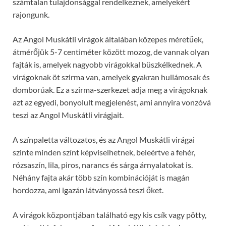
számtalan tulajdonsággal rendelkeznek, amelyekért
rajongunk.
Az Angol Muskátli virágok általában közepes méretűek,
átmérőjük 5-7 centiméter között mozog, de vannak olyan
fajták is, amelyek nagyobb virágokkal büszkélkednek. A
virágoknak öt szirma van, amelyek gyakran hullámosak és
domborúak. Ez a szirma-szerkezet adja meg a virágoknak
azt az egyedi, bonyolult megjelenést, ami annyira vonzóvá
teszi az Angol Muskátli virágjait.
A színpaletta változatos, és az Angol Muskátli virágai
szinte minden színt képviselhetnek, beleértve a fehér,
rózsaszín, lila, piros, narancs és sárga árnyalatokat is.
Néhány fajta akár több szín kombinációját is magán
hordozza, ami igazán látványossá teszi őket.
A virágok központjában található egy kis csík vagy pötty,