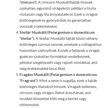
‘Unicorn’)
: A Unicorn Muskátlifajták híresek
szokatlan, egyszínű virágaikról, például a tiszta
rózsaszín vagy lila árnyalataikról. Ezek a virágok
különlegesek és gyönyörűek, és garantáltan
vonzzák a tekinteteket.
Stellár Muskátli (Pelargonium x domesticum
‘Stellar’)
: A Stellar Muskátli fajták közül néhány
különleges szirmai vannak, amelyek a csillagokhoz
hasonlóan szétnyílnak. Ennek a fajtának a virágai
gyakran szokatlan formákkal rendelkeznek,
például szegélyezett vagy rajzolt mintákkal, ami
még érdekesebbé teszi őket.
Fragáns Muskátli (Pelargonium x domesticum
‘Fragrant’)
: Mint a neve is sugallja, ezek a fajták
különleges illatukról híresek. Virágaik kellemes,
citrusos vagy virágos illatot árasztanak, ami
további élvezettel tölti meg a kertet vagy
otthonodat.