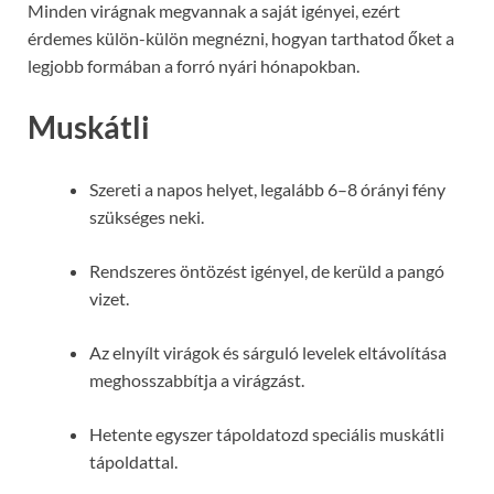
Minden virágnak megvannak a saját igényei, ezért
érdemes külön-külön megnézni, hogyan tarthatod őket a
legjobb formában a forró nyári hónapokban.
Muskátli
Szereti a napos helyet, legalább 6–8 órányi fény
szükséges neki.
Rendszeres öntözést igényel, de kerüld a pangó
vizet.
Az elnyílt virágok és sárguló levelek eltávolítása
meghosszabbítja a virágzást.
Hetente egyszer tápoldatozd speciális muskátli
tápoldattal.