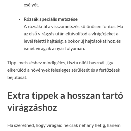
esélyét.
Rózsák speciális metszése
A rózsáknál a visszametszés különösen fontos. Ha
az első virágzás után eltávolítod a virágfejeket a
levél feletti hajtásig, a bokor új hajtásokat hoz, és
ismét virágzik a nyár folyamán.
Tipp: metszéshez mindig éles, tiszta ollót használj, így
elkerülöd a növények felesleges sérülését és a fertőzések
bejutását.
Extra tippek a hosszan tartó
virágzáshoz
Ha szeretnéd, hogy virágaid ne csak néhány hétig, hanem