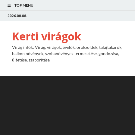
TOP MENU
2026.08.08.
Kerti virágok
Virág infók: Virág, virágok, évelők, örökzöldek, talajtakarók,
balkon növények, szobanövények termesztése, gondozása,
ültetése, szaporítása