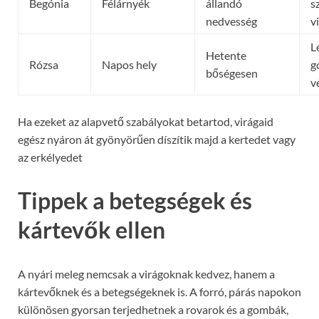
Begónia
Félárnyék
állandó
s
nedvesség
v
L
Hetente
Rózsa
Napos hely
g
bőségesen
v
Ha ezeket az alapvető szabályokat betartod, virágaid
egész nyáron át gyönyörűen díszítik majd a kertedet vagy
az erkélyedet
Tippek a betegségek és
kártevők ellen
A nyári meleg nemcsak a virágoknak kedvez, hanem a
kártevőknek és a betegségeknek is. A forró, párás napokon
különösen gyorsan terjedhetnek a rovarok és a gombák,