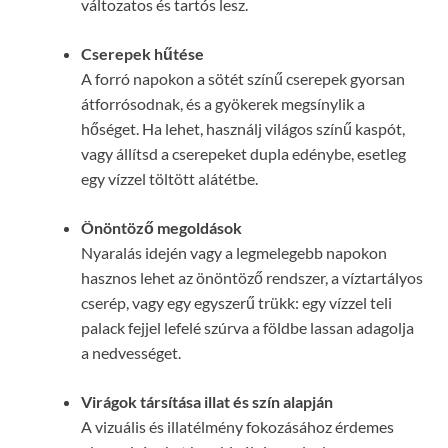
változatos és tartós lesz.
Cserepek hűtése
A forró napokon a sötét színű cserepek gyorsan
átforrósodnak, és a gyökerek megsínylik a
hőséget. Ha lehet, használj világos színű kaspót,
vagy állítsd a cserepeket dupla edénybe, esetleg
egy vízzel töltött alátétbe.
Önöntöző megoldások
Nyaralás idején vagy a legmelegebb napokon
hasznos lehet az önöntöző rendszer, a víztartályos
cserép, vagy egy egyszerű trükk: egy vízzel teli
palack fejjel lefelé szúrva a földbe lassan adagolja
a nedvességet.
Virágok társítása illat és szín alapján
A vizuális és illatélmény fokozásához érdemes