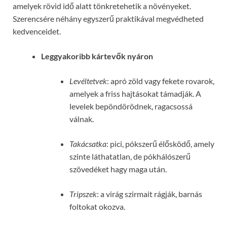
amelyek rövid idő alatt tönkretehetik a növényeket.
Szerencsére néhány egyszerű praktikával megvédheted
kedvenceidet.
Leggyakoribb kártevők nyáron
Levéltetvek
: apró zöld vagy fekete rovarok,
amelyek a friss hajtásokat támadják. A
levelek bepöndörödnek, ragacsossá
válnak.
Takácsatka
: pici, pókszerű élősködő, amely
szinte láthatatlan, de pókhálószerű
szövedéket hagy maga után.
Tripszek
: a virág szirmait rágják, barnás
foltokat okozva.