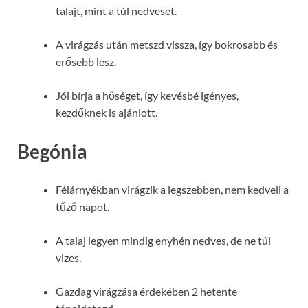
talajt, mint a túl nedveset.
A virágzás után metszd vissza, így bokrosabb és
erősebb lesz.
Jól bírja a hőséget, így kevésbé igényes,
kezdőknek is ajánlott.
Begónia
Félárnyékban virágzik a legszebben, nem kedveli a
tűző napot.
A talaj legyen mindig enyhén nedves, de ne túl
vizes.
Gazdag virágzása érdekében 2 hetente