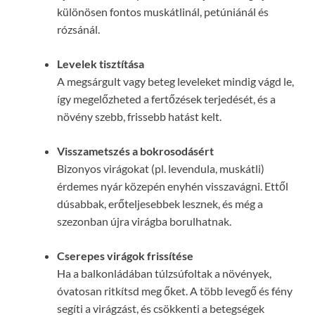
különösen fontos muskátlinál, petúniánál és
rózsánál.
Levelek tisztítása
A megsárgult vagy beteg leveleket mindig vágd le,
így megelőzheted a fertőzések terjedését, és a
növény szebb, frissebb hatást kelt.
Visszametszés a bokrosodásért
Bizonyos virágokat (pl. levendula, muskátli)
érdemes nyár közepén enyhén visszavágni. Ettől
dúsabbak, erőteljesebbek lesznek, és még a
szezonban újra virágba borulhatnak.
Cserepes virágok frissítése
Ha a balkonládában túlzsúfoltak a növények,
óvatosan ritkítsd meg őket. A több levegő és fény
segíti a virágzást, és csökkenti a betegségek