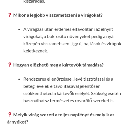
kiszáradás.
Mikor a legjobb visszametszeni a virágokat?
A virágzás után érdemes eltávolítani az elnyílt
virágokat, a bokrosító növényeket pedig a nyár
közepén visszametszeni, így új hajtások és virágok
keletkeznek.
Hogyan előzhető meg a kártevők támadása?
Rendszeres ellenőrzéssel, levéltisztítással és a
beteg levelek eltávolításával jelentősen
csökkentheted a kártevők esélyét. Szükség esetén
használhatsz természetes rovarölő szereket is.
Melyik virág szereti a teljes napfényt és melyik az
árnyékot?