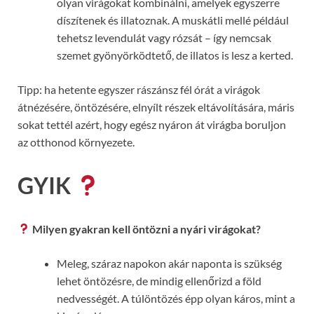
olyan virágokat kombinálni, amelyek egyszerre
díszítenek és illatoznak. A muskátli mellé például
tehetsz levendulát vagy rózsát – így nemcsak
szemet gyönyörködtető, de illatos is lesz a kerted.
Tipp: ha hetente egyszer rászánsz fél órát a virágok
átnézésére, öntözésére, elnyílt részek eltávolítására, máris
sokat tettél azért, hogy egész nyáron át virágba boruljon
az otthonod környezete.
GYIK
Milyen gyakran kell öntözni a nyári virágokat?
Meleg, száraz napokon akár naponta is szükség
lehet öntözésre, de mindig ellenőrizd a föld
nedvességét. A túlöntözés épp olyan káros, mint a