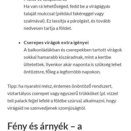
Ha van rá lehetőséged, fedd be a virágágyás
talaját mulccsal (például fakéreggel vagy
szalmával). Ez lassítja a párolgást, és tovább
nedvesen tartja a földet.
Cserepes virágok extra igényei
A balkonládákban és cserepekben tartott virágok
sokkal hamarabb kiszáradnak, mint a kertbe
ültetettek. Ilyenkor akár naponta is szükség lehet
öntözésre, főleg a legforróbb napokon.
Tipp: ha nyaralni mész, érdemes önöntöző rendszert,
víztartályos cserepet vagy egyszerű trükköket (pl. vízzel
teli palack fejjel lefelé a földbe szúrva) alkalmazni, hogy
virágaid ne szenvedjenek szomjúságtól.
Fény és árnyék – a