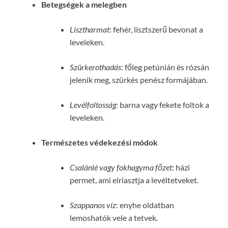
Betegségek a melegben
Lisztharmat
: fehér, lisztszerű bevonat a
leveleken.
Szürkerothadás
: főleg petúnián és rózsán
jelenik meg, szürkés penész formájában.
Levélfoltosság
: barna vagy fekete foltok a
leveleken.
Természetes védekezési módok
Csalánlé vagy fokhagyma főzet
: házi
permet, ami elriasztja a levéltetveket.
Szappanos víz
: enyhe oldatban
lemoshatók vele a tetvek.