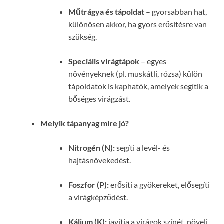
Műtrágya és tápoldat
– gyorsabban hat,
különösen akkor, ha gyors erősítésre van
szükség.
Speciális virágtápok
– egyes
növényeknek (pl. muskátli, rózsa) külön
tápoldatok is kaphatók, amelyek segítik a
bőséges virágzást.
Melyik tápanyag mire jó?
Nitrogén (N):
segíti a levél- és
hajtásnövekedést.
Foszfor (P):
erősíti a gyökereket, elősegíti
a virágképződést.
Kálium (K):
javítja a virágok színét, növeli