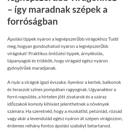
– így maradnak szépek a
forróságban
Ápolási tippek nyáron a legnépszerűbb virágokhoz Tudd
meg, hogyan gondozhatod nyáron a legnépszerűbb
virágokat! Praktikus öntözési tippek, árnyékolás,
tápanyagok és trükkök, hogy virágaid egész nyáron
gyönyörűek maradjanak.
A nyár a virágok igazi évszaka: ilyenkor a kertek, balkonok
és teraszok színes pompában ragyognak. Ugyanakkor a
forró napsütés, a hirtelen jött zivatarok és a száraz
időszakok komoly kihívást jelenthetnek a növények
számára. Ha szeretnéd, hogy a muskátlid, petúniád, rózsád
vagy akár a levendulád egész nyáron át szépen virágozzon,
érdemes néhány fontos ápolási szabályt betartanod.