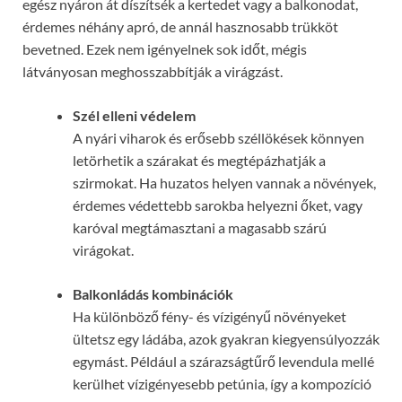
egész nyáron át díszítsék a kertedet vagy a balkonodat,
érdemes néhány apró, de annál hasznosabb trükköt
bevetned. Ezek nem igényelnek sok időt, mégis
látványosan meghosszabbítják a virágzást.
Szél elleni védelem
A nyári viharok és erősebb széllökések könnyen
letörhetik a szárakat és megtépázhatják a
szirmokat. Ha huzatos helyen vannak a növények,
érdemes védettebb sarokba helyezni őket, vagy
karóval megtámasztani a magasabb szárú
virágokat.
Balkonládás kombinációk
Ha különböző fény- és vízigényű növényeket
ültetsz egy ládába, azok gyakran kiegyensúlyozzák
egymást. Például a szárazságtűrő levendula mellé
kerülhet vízigényesebb petúnia, így a kompozíció