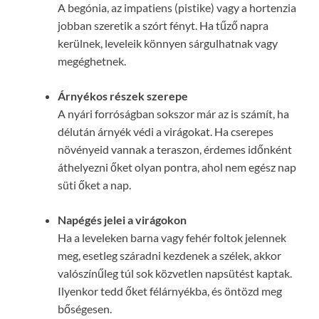
A begónia, az impatiens (pistike) vagy a hortenzia
jobban szeretik a szórt fényt. Ha tűző napra
kerülnek, leveleik könnyen sárgulhatnak vagy
megéghetnek.
Árnyékos részek szerepe
A nyári forróságban sokszor már az is számít, ha
délután árnyék védi a virágokat. Ha cserepes
növényeid vannak a teraszon, érdemes időnként
áthelyezni őket olyan pontra, ahol nem egész nap
süti őket a nap.
Napégés jelei a virágokon
Ha a leveleken barna vagy fehér foltok jelennek
meg, esetleg száradni kezdenek a szélek, akkor
valószínűleg túl sok közvetlen napsütést kaptak.
Ilyenkor tedd őket félárnyékba, és öntözd meg
bőségesen.