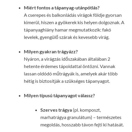
Miért fontos a tápanyag-utánpótlás?
A cserepes és balkonládás virágok földje gyorsan
kimerül, hiszen a gyökerek kis helyen dolgoznak. A
tápanyaghiány hamar megmutatkozik: fakó
levelek, gyengülő szárak és kevesebb virág.
Milyen gyakran trágyázz?
Nyáron, a virágzás időszakában általában 2
hetente érdemes tápoldattal öntözni. Vannak
lassan oldódó műtrágyák is, amelyek akár több
hétig is biztosítják a szükséges tápanyagot.
Milyen típusú tápanyagot válassz?
Szerves trágya
(pl. komposzt,
marhatrágya granulátum) – természetes
megoldás, hosszabb távon fejti ki hatását.