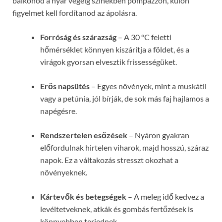
balkonod a nyár végéig színekben pompázzon, külön
figyelmet kell fordítanod az ápolásra.
Forróság és szárazság
– A 30 °C feletti
hőmérséklet könnyen kiszárítja a földet, és a
virágok gyorsan elvesztik frissességüket.
Erős napsütés
– Egyes növények, mint a muskátli
vagy a petúnia, jól bírják, de sok más faj hajlamos a
napégésre.
Rendszertelen esőzések
– Nyáron gyakran
előfordulnak hirtelen viharok, majd hosszú, száraz
napok. Ez a váltakozás stresszt okozhat a
növényeknek.
Kártevők és betegségek
– A meleg idő kedvez a
levéltetveknek, atkák és gombás fertőzések is
könnyebben terjednek.