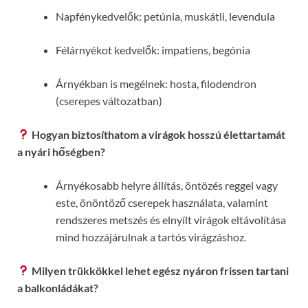
Napfénykedvelők: petúnia, muskátli, levendula
Félárnyékot kedvelők: impatiens, begónia
Árnyékban is megélnek: hosta, filodendron
(cserepes változatban)
Hogyan biztosíthatom a virágok hosszú élettartamát
a nyári hőségben?
Árnyékosabb helyre állítás, öntözés reggel vagy
este, önöntöző cserepek használata, valamint
rendszeres metszés és elnyílt virágok eltávolítása
mind hozzájárulnak a tartós virágzáshoz.
Milyen trükkökkel lehet egész nyáron frissen tartani
a balkonládákat?