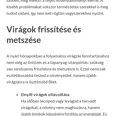
időben, még mielőtt a teljes növényállományt elérné. A
kisebb problémákat sokszor természetes szerekkel is meg
tudod oldani, így nem kell rögtön vegyszerekhez nyúlni.
Virágok frissítése és
metszése
A nyári hónapokban a folyamatos virágzás fenntartásához
nem elég az öntözés és a tápanyag-utánpótlás: szükség
van rendszeres frissítésre és metszésre is. Ezzel nemcsak
esztétikusabbá teszed a növényeidet, hanem újabb
virágzásra is ösztönzöd őket.
Elnyílt virágok eltávolítása
Ha időben lecsíped vagy levágod a hervadt
virágokat, a növény nem maghozásra, hanem
újabb bimbók képzésére fordítja az energiáját. Ez