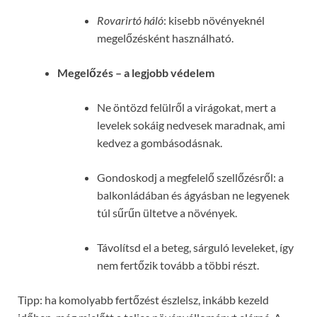
Rovarirtó háló
: kisebb növényeknél
megelőzésként használható.
Megelőzés – a legjobb védelem
Ne öntözd felülről a virágokat, mert a
levelek sokáig nedvesek maradnak, ami
kedvez a gombásodásnak.
Gondoskodj a megfelelő szellőzésről: a
balkonládában és ágyásban ne legyenek
túl sűrűn ültetve a növények.
Távolítsd el a beteg, sárguló leveleket, így
nem fertőzik tovább a többi részt.
Tipp: ha komolyabb fertőzést észlelsz, inkább kezeld