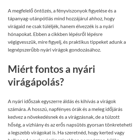
A megfelelő öntözés, a fényviszonyok figyelése és a
tápanyag-utánpótlás mind hozzájárul ahhoz, hogy
virágaid ne csak túléljék, hanem élvezzék is a nyári
hónapokat. Ebben a cikkben lépésről lépésre
végigvesszük, mire figyelj, és praktikus tippeket adunk a
legnépszerűbb nyári virágok gondozásához.
Miért fontos a nyári
virágápolás?
A nyári időszak egyszerre áldás és kihívás a virágok
számára. A hosszú, napfényes órák és a meleg időjárás
kedvez a növekedésnek és a virágzásnak, de a túlzott
hőség, a vízhiány és az erős napsütés gyorsan tönkreteheti
a legszebb virágokat is. Ha szeretnéd, hogy kerted vagy