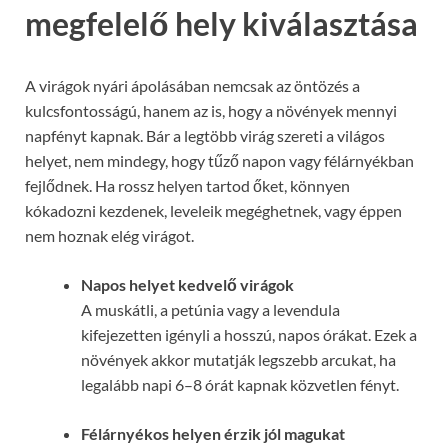
megfelelő hely kiválasztása
A virágok nyári ápolásában nemcsak az öntözés a
kulcsfontosságú, hanem az is, hogy a növények mennyi
napfényt kapnak. Bár a legtöbb virág szereti a világos
helyet, nem mindegy, hogy tűző napon vagy félárnyékban
fejlődnek. Ha rossz helyen tartod őket, könnyen
kókadozni kezdenek, leveleik megéghetnek, vagy éppen
nem hoznak elég virágot.
Napos helyet kedvelő virágok
A muskátli, a petúnia vagy a levendula
kifejezetten igényli a hosszú, napos órákat. Ezek a
növények akkor mutatják legszebb arcukat, ha
legalább napi 6–8 órát kapnak közvetlen fényt.
Félárnyékos helyen érzik jól magukat