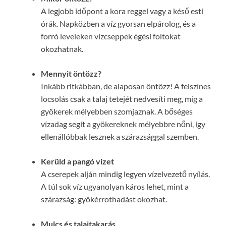
A legjobb időpont a kora reggel vagy a késő esti
órák. Napközben a víz gyorsan elpárolog, és a
forró leveleken vízcseppek égési foltokat
okozhatnak.
Mennyit öntözz?
Inkább ritkábban, de alaposan öntözz! A felszínes
locsolás csak a talaj tetejét nedvesíti meg, míg a
gyökerek mélyebben szomjaznak. A bőséges
vízadag segít a gyökereknek mélyebbre nőni, így
ellenállóbbak lesznek a szárazsággal szemben.
Kerüld a pangó vizet
A cserepek alján mindig legyen vízelvezető nyílás.
A túl sok víz ugyanolyan káros lehet, mint a
szárazság: gyökérrothadást okozhat.
Mulcs és talajtakarás