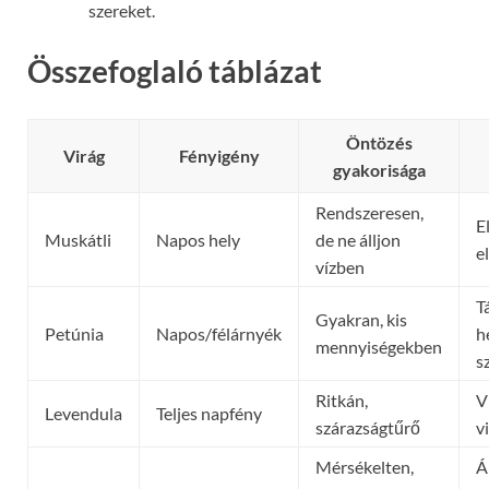
szereket.
Összefoglaló táblázat
Öntözés
Virág
Fényigény
gyakorisága
Rendszeresen,
E
Muskátli
Napos hely
de ne álljon
e
vízben
T
Gyakran, kis
Petúnia
Napos/félárnyék
h
mennyiségekben
s
Ritkán,
V
Levendula
Teljes napfény
szárazságtűrő
v
Mérsékelten,
Á