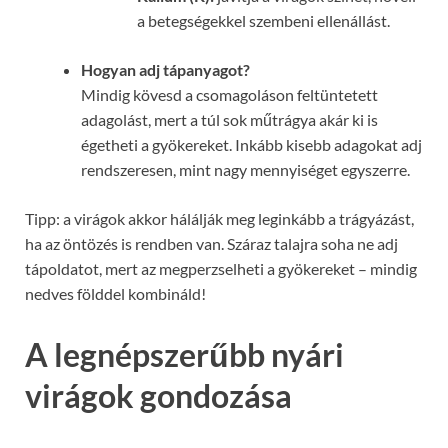
a betegségekkel szembeni ellenállást.
Hogyan adj tápanyagot?
Mindig kövesd a csomagoláson feltüntetett
adagolást, mert a túl sok műtrágya akár ki is
égetheti a gyökereket. Inkább kisebb adagokat adj
rendszeresen, mint nagy mennyiséget egyszerre.
Tipp: a virágok akkor hálálják meg leginkább a trágyázást,
ha az öntözés is rendben van. Száraz talajra soha ne adj
tápoldatot, mert az megperzselheti a gyökereket – mindig
nedves földdel kombináld!
A legnépszerűbb nyári
virágok gondozása