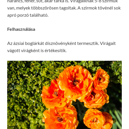
narancs, fehér, sőt, akár tarka is. Virágaiknak 5-8 szirmuk
van, melyek többszörösen tagoltak. A szirmok tövénél sok
apró porzó található.
Felhasználása
Az ázsiai boglárkát dísznövényként termesztik. Virágait
vágott virágként is értékesítik.