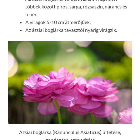
többek között piros, sárga, rózsaszín, narancs és
fehér.
A virágok 5-10 cm átmérőjűek.
Az ázsiai boglárka tavasztól nyárig virágzik.
Ázsiai boglárka (Ranunculus Asiaticus) ültetése,
gondozása, szaporítása