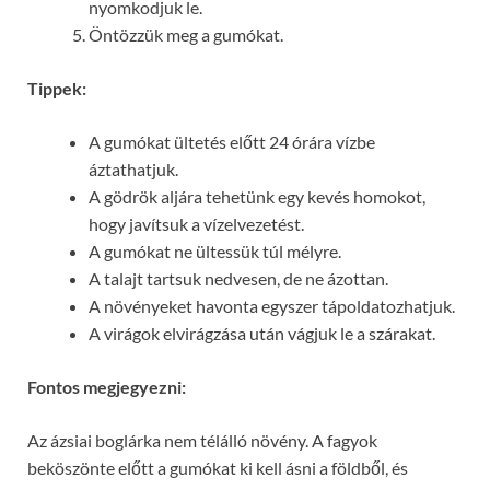
nyomkodjuk le.
Öntözzük meg a gumókat.
Tippek:
A gumókat ültetés előtt 24 órára vízbe
áztathatjuk.
A gödrök aljára tehetünk egy kevés homokot,
hogy javítsuk a vízelvezetést.
A gumókat ne ültessük túl mélyre.
A talajt tartsuk nedvesen, de ne ázottan.
A növényeket havonta egyszer tápoldatozhatjuk.
A virágok elvirágzása után vágjuk le a szárakat.
Fontos megjegyezni:
Az ázsiai boglárka nem télálló növény. A fagyok
beköszönte előtt a gumókat ki kell ásni a földből, és