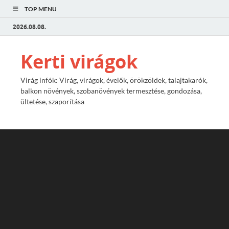
TOP MENU
2026.08.08.
Kerti virágok
Virág infók: Virág, virágok, évelők, örökzöldek, talajtakarók,
balkon növények, szobanövények termesztése, gondozása,
ültetése, szaporítása