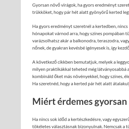
Gyorsan növő virágok, ha gyors eredményt szeretn
trükköket, hogy pár hét alatt gyönyörű kerted leg
Ha gyors eredményt szeretnél a kertedben, nincs i
hónapokat várnod arra, hogy színes pompában tün
varázsolhatsz akár a balkonodra, teraszodra, vag
nőnek, de gyakran kevésbé igényesek is, így kezdő
A következő cikkben bemutatjuk, melyek a leggyo
milyen praktikákkal teheted még látványosabbá a 
kombináld őket más növényekkel, hogy színes, élett
Ha szeretnéd, hogy a kerted pár hét alatt átalaku
Miért érdemes gyorsan 
Ha nincs sok időd a kertészkedésre, vagy egyszerű
tökéletes választásnak bizonyulnak. Nemcsak a t