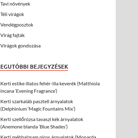
Tavi növények
Téli virágok
Vendégposztok
Virág fajták
Virágok gondozása
LEGUTÓBBI BEJEGYZÉSEK
Kerti estike illatos fehér-lila keverék (Matthiola
incana ‘Evening Fragrance’)
Kerti szarkaláb pasztell árnyalatok
(Delphinium ‘Magic Fountains Mix’)
Kerti szellőrózsa tavaszi kék árnyalatok
(Anemone blanda ‘Blue Shades’)
Kerti méhbalzsam piros árnyalatok (Monarda