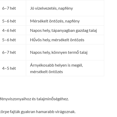
6–7 hét
Jó vízelvezetés, napfény
5–6 hét
Mérsékelt öntözés, napfény
4–6 hét
Napos hely, tápanyagban gazdag talaj
5–6 hét
Hűvös hely, mérsékelt öntözés
6–7 hét
Napos hely, könnyen termő talaj
Árnyékosabb helyen is megél,
4–5 hét
mérsékelt öntözés
ed fényviszonyaihoz és talajminőségéhez.
y törpe fajták gyakran hamarabb virágoznak.