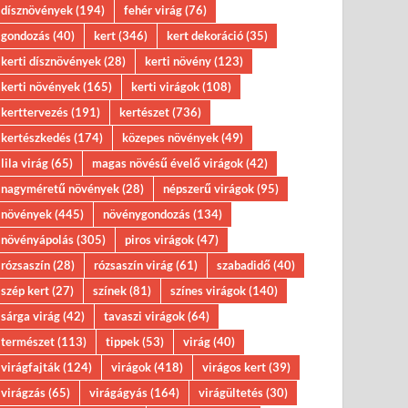
dísznövények
(194)
fehér virág
(76)
gondozás
(40)
kert
(346)
kert dekoráció
(35)
kerti dísznövények
(28)
kerti növény
(123)
kerti növények
(165)
kerti virágok
(108)
kerttervezés
(191)
kertészet
(736)
kertészkedés
(174)
közepes növények
(49)
lila virág
(65)
magas növésű évelő virágok
(42)
nagyméretű növények
(28)
népszerű virágok
(95)
növények
(445)
növénygondozás
(134)
növényápolás
(305)
piros virágok
(47)
rózsaszín
(28)
rózsaszín virág
(61)
szabadidő
(40)
szép kert
(27)
színek
(81)
színes virágok
(140)
sárga virág
(42)
tavaszi virágok
(64)
természet
(113)
tippek
(53)
virág
(40)
virágfajták
(124)
virágok
(418)
virágos kert
(39)
virágzás
(65)
virágágyás
(164)
virágültetés
(30)