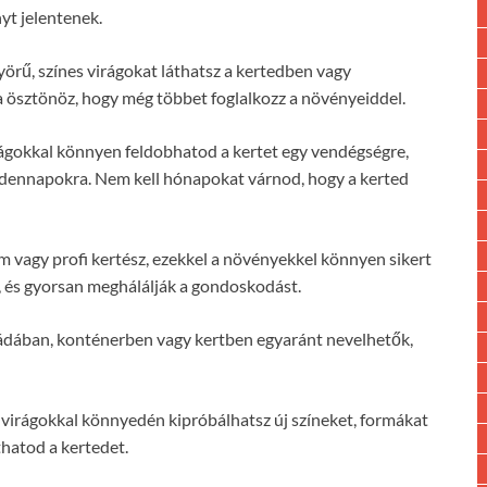
yt jelentenek.
örű, színes virágokat láthatsz a kertedben vagy
a ösztönöz, hogy még többet foglalkozz a növényeiddel.
gokkal könnyen feldobhatod a kertet egy vendégségre,
ndennapokra. Nem kell hónapokat várnod, hogy a kerted
vagy profi kertész, ezekkel a növényekkel könnyen sikert
, és gyorsan meghálálják a gondoskodást.
dában, konténerben vagy kertben egyaránt nevelhetők,
irágokkal könnyedén kipróbálhatsz új színeket, formákat
thatod a kertedet.