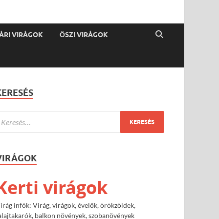
ÁRI VIRÁGOK
ŐSZI VIRÁGOK
KERESÉS
VIRÁGOK
Kerti virágok
irág infók: Virág, virágok, évelők, örökzöldek,
alajtakarók, balkon növények, szobanövények