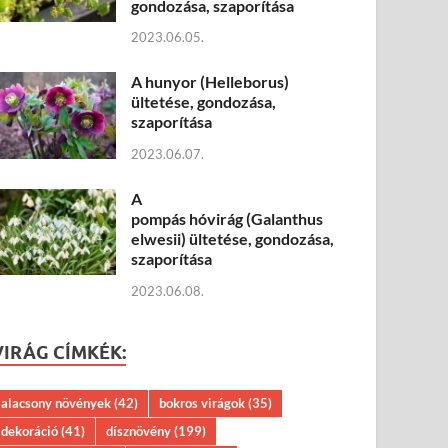
gondozása, szaporítása
2023.06.05.
A hunyor (Helleborus)
ültetése, gondozása,
szaporítása
2023.06.07.
A
pompás hóvirág (Galanthus
elwesii) ültetése, gondozása,
szaporítása
2023.06.08.
VIRÁG CÍMKÉK:
alacsony növények
(42)
bokros virágok
(35)
dekoráció
(41)
dísznövény
(199)