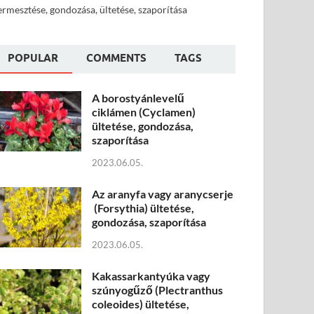
ermesztése, gondozása, ültetése, szaporítása
POPULAR
COMMENTS
TAGS
A borostyánlevelű
ciklámen (Cyclamen)
ültetése, gondozása,
szaporítása
2023.06.05.
Az aranyfa vagy aranycserje
(Forsythia) ültetése,
gondozása, szaporítása
2023.06.05.
Kakassarkantyúka vagy
szúnyogűző (Plectranthus
coleoides) ültetése,