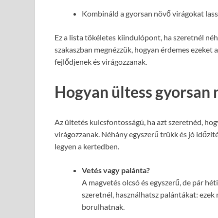
Kombináld a gyorsan növő virágokat lassa
Ez a lista tökéletes kiindulópont, ha szeretnél né
szakaszban megnézzük, hogyan érdemes ezeket a 
fejlődjenek és virágozzanak.
Hogyan ültess gyorsan 
Az ültetés kulcsfontosságú, ha azt szeretnéd, ho
virágozzanak. Néhány egyszerű trükk és jó időzíté
legyen a kertedben.
Vetés vagy palánta?
A magvetés olcsó és egyszerű, de pár hét
szeretnél, használhatsz palántákat: ezek
borulhatnak.