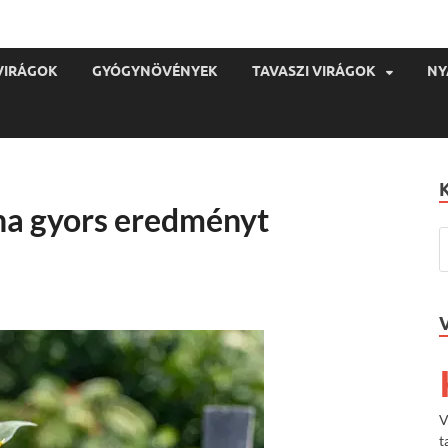
VIRÁGOK
GYÓGYNÖVÉNYEK
TAVASZI VIRÁGOK
NY
ha gyors eredményt
V
t