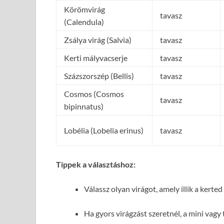
Körömvirág
tavasz
(Calendula)
Zsálya virág (Salvia)
tavasz
Kerti mályvacserje
tavasz
Százszorszép (Bellis)
tavasz
Cosmos (Cosmos
tavasz
bipinnatus)
Lobélia (Lobelia erinus)
tavasz
Tippek a választáshoz:
Válassz olyan virágot, amely illik a kert
Ha gyors virágzást szeretnél, a mini vag