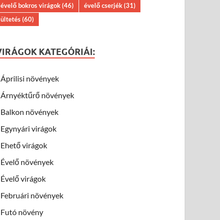
évelő bokros virágok
(46)
évelő cserjék
(31)
ültetés
(60)
VIRÁGOK KATEGÓRIÁI:
Áprilisi növények
Árnyéktűrő növények
Balkon növények
Egynyári virágok
Ehető virágok
Évelő növények
Évelő virágok
Februári növények
Futó növény