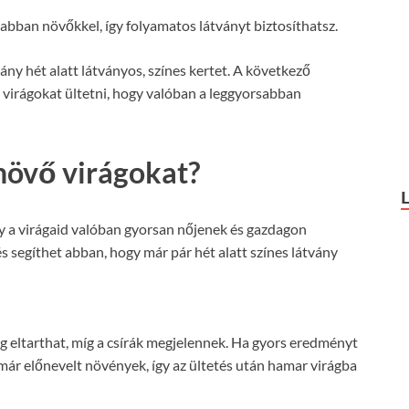
bban növőkkel, így folyamatos látványt biztosíthatsz.
hány hét alatt látványos, színes kertet. A következő
virágokat ültetni, hogy valóban a leggyorsabban
növő virágokat?
gy a virágaid valóban gyorsan nőjenek és gazdagon
s segíthet abban, hogy már pár hét alatt színes látvány
ig eltarthat, míg a csírák megjelennek. Ha gyors eredményt
 már előnevelt növények, így az ültetés után hamar virágba