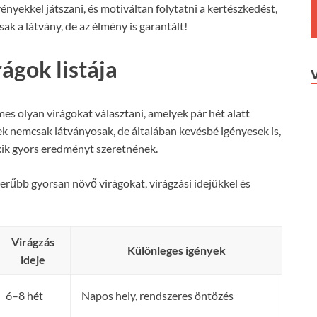
ényekkel játszani, és motiváltan folytatni a kertészkedést,
ak a látvány, de az élmény is garantált!
ágok listája
mes olyan virágokat választani, amelyek pár hét alatt
ek nemcsak látványosak, de általában kevésbé igényesek is,
kik gyors eredményt szeretnének.
erűbb gyorsan növő virágokat, virágzási idejükkel és
Virágzás
Különleges igények
ideje
6–8 hét
Napos hely, rendszeres öntözés