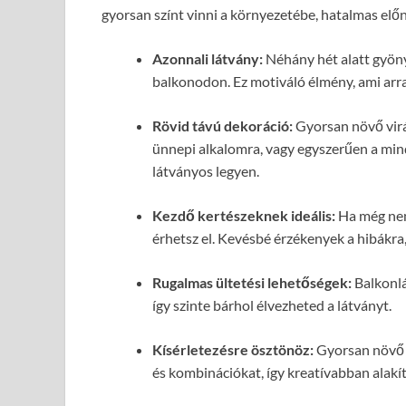
gyorsan színt vinni a környezetébe, hatalmas előn
Azonnali látvány:
Néhány hét alatt gyöny
balkonodon. Ez motiváló élmény, ami arr
Rövid távú dekoráció:
Gyorsan növő virá
ünnepi alkalomra, vagy egyszerűen a mi
látványos legyen.
Kezdő kertészeknek ideális:
Ha még nem 
érhetsz el. Kevésbé érzékenyek a hibákra
Rugalmas ültetési lehetőségek:
Balkonlá
így szinte bárhol élvezheted a látványt.
Kísérletezésre ösztönöz:
Gyorsan növő v
és kombinációkat, így kreatívabban alakí