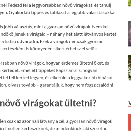
él Fedezd fel a leggyorsabban növő virágokat, és tanulj
yen. Gyakorlati tippek és táblázat a legjobb választásokkal.
s jobb választás, mint a gyorsan növő virágok. Nem kell
dököljenek a virágaid – néhány hét alatt látványos kertet
y a hátsó udvarodra. Ezek a virágok nemcsak gyorsan
 kertészként is könnyedén sikert érhetsz el velük.
rsabban növő virágok, hogyan érdemes ültetni őket, és
kertedet. Emellett tippeket kapsz arra is, hogyan
el teli kerted legyen, és elkerüld a leggyakoribb hibákat.
ljon, olvass tovább – garantáljuk, hogy nem fogsz csalódni!
növő virágokat ültetni?
en csak az azonnali látvány a cél, a gyorsan növő virágok
ürelmetlen kertészeknek, de mindenkinek, aki szeretne