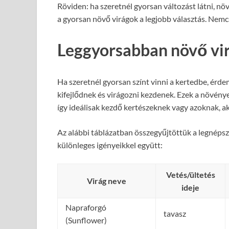
Röviden: ha szeretnél gyorsan változást látni, növ
a gyorsan növő virágok a legjobb választás. Nemcs
Leggyorsabban növő vir
Ha szeretnél gyorsan színt vinni a kertedbe, érde
kifejlődnek és virágozni kezdenek. Ezek a növény
így ideálisak kezdő kertészeknek vagy azoknak, a
Az alábbi táblázatban összegyűjtöttük a legnépsz
különleges igényeikkel együtt:
Vetés/ültetés
Virág neve
ideje
Napraforgó
tavasz
(Sunflower)