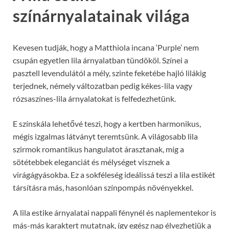
színárnyalatainak világa
Kevesen tudják, hogy a Matthiola incana ‘Purple’ nem
csupán egyetlen lila árnyalatban tündököl. Színei a
pasztell levendulától a mély, szinte feketébe hajló lilákig
terjednek, némely változatban pedig kékes-lila vagy
rózsaszínes-lila árnyalatokat is felfedezhetünk.
E színskála lehetővé teszi, hogy a kertben harmonikus,
mégis izgalmas látványt teremtsünk. A világosabb lila
szirmok romantikus hangulatot árasztanak, míg a
sötétebbek eleganciát és mélységet visznek a
virágágyásokba. Ez a sokféleség ideálissá teszi a lila estikét
társításra más, hasonlóan színpompás növényekkel.
A lila estike árnyalatai nappali fénynél és naplementekor is
más-más karaktert mutatnak, így egész nap élvezhetjük a