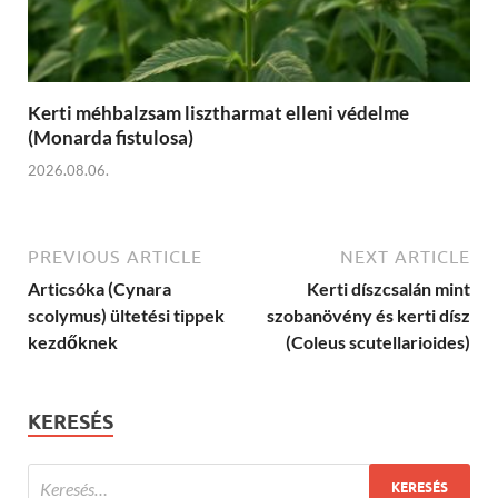
Kerti méhbalzsam lisztharmat elleni védelme
(Monarda fistulosa)
2026.08.06.
PREVIOUS ARTICLE
NEXT ARTICLE
Articsóka (Cynara
Kerti díszcsalán mint
scolymus) ültetési tippek
szobanövény és kerti dísz
kezdőknek
(Coleus scutellarioides)
KERESÉS