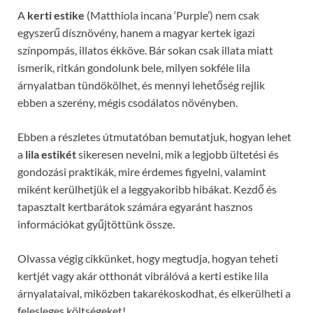
A
kerti estike
(Matthiola incana ‘Purple’) nem csak
egyszerű dísznövény, hanem a magyar kertek igazi
színpompás, illatos ékköve. Bár sokan csak illata miatt
ismerik, ritkán gondolunk bele, milyen sokféle lila
árnyalatban tündökölhet, és mennyi lehetőség rejlik
ebben a szerény, mégis csodálatos növényben.
Ebben a részletes útmutatóban bemutatjuk, hogyan lehet
a
lila estikét
sikeresen nevelni, mik a legjobb ültetési és
gondozási praktikák, mire érdemes figyelni, valamint
miként kerülhetjük el a leggyakoribb hibákat. Kezdő és
tapasztalt kertbarátok számára egyaránt hasznos
információkat gyűjtöttünk össze.
Olvassa végig cikkünket, hogy megtudja, hogyan teheti
kertjét vagy akár otthonát vibrálóvá a kerti estike lila
árnyalataival, miközben takarékoskodhat, és elkerülheti a
felesleges költségeket!