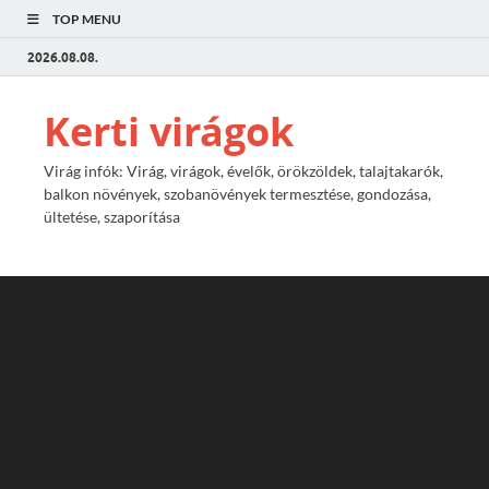
TOP MENU
2026.08.08.
Kerti virágok
Virág infók: Virág, virágok, évelők, örökzöldek, talajtakarók,
balkon növények, szobanövények termesztése, gondozása,
ültetése, szaporítása