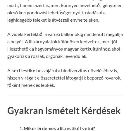
miatt, hanem azért is, mert könnyen nevelhető, igénytelen,
olcsó kertgondozási lehetőséget nyújt, ráadásul a
leghidegebb teleket is átvészeli enyhe teleken.
A vidéki kertekből a városi balkonokig mindenütt megállja
a helyét. A lila árnyalatok különösen kedveltek, mert jól
illeszthetők a hagyományos magyar kertkultúrához, ahol
gyakoriak a rózsák, orgonák, levendulák.
A
kerti estike
hozzájárul a biodiverzitás növeléséhez is,
hiszen virágait előszeretettel látogatják beporzó rovarok,
főként méhek és lepkék.
Gyakran Ismételt Kérdések
Mikor érdemes a lila estikét vetni?