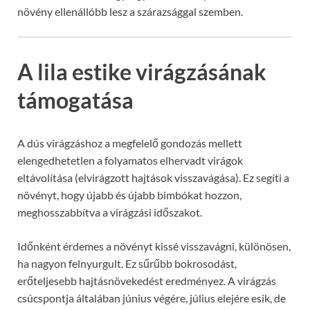
növény ellenállóbb lesz a szárazsággal szemben.
A lila estike virágzásának
támogatása
A dús virágzáshoz a megfelelő gondozás mellett
elengedhetetlen a folyamatos elhervadt virágok
eltávolítása (elvirágzott hajtások visszavágása). Ez segíti a
növényt, hogy újabb és újabb bimbókat hozzon,
meghosszabbítva a virágzási időszakot.
Időnként érdemes a növényt kissé visszavágni, különösen,
ha nagyon felnyurgult. Ez sűrűbb bokrosodást,
erőteljesebb hajtásnövekedést eredményez. A virágzás
csúcspontja általában június végére, július elejére esik, de