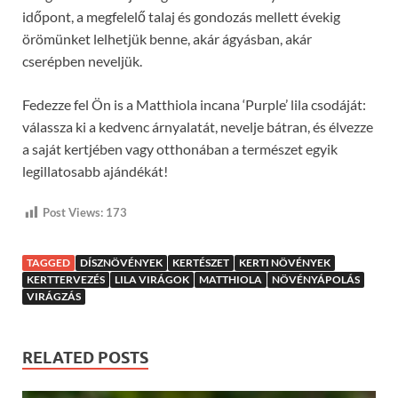
időpont, a megfelelő talaj és gondozás mellett évekig
örömünket lelhetjük benne, akár ágyásban, akár
cserépben neveljük.
Fedezze fel Ön is a Matthiola incana ‘Purple’ lila csodáját:
válassza ki a kedvenc árnyalatát, nevelje bátran, és élvezze
a saját kertjében vagy otthonában a természet egyik
legillatosabb ajándékát!
Post Views:
173
TAGGED
DÍSZNÖVÉNYEK
KERTÉSZET
KERTI NÖVÉNYEK
KERTTERVEZÉS
LILA VIRÁGOK
MATTHIOLA
NÖVÉNYÁPOLÁS
VIRÁGZÁS
RELATED POSTS