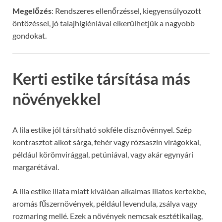
Megelőzés
: Rendszeres ellenőrzéssel, kiegyensúlyozott
öntözéssel, jó talajhigiéniával elkerülhetjük a nagyobb
gondokat.
Kerti estike társítása más
növényekkel
A lila estike jól társítható sokféle dísznövénnyel. Szép
kontrasztot alkot sárga, fehér vagy rózsaszín virágokkal,
például körömvirággal, petúniával, vagy akár egynyári
margarétával.
A lila estike illata miatt kiválóan alkalmas illatos kertekbe,
aromás fűszernövények, például levendula, zsálya vagy
rozmaring mellé. Ezek a növények nemcsak esztétikailag,