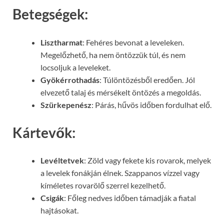
Betegségek:
Lisztharmat
: Fehéres bevonat a leveleken.
Megelőzhető, ha nem öntözzük túl, és nem
locsoljuk a leveleket.
Gyökérrothadás
: Túlöntözésből eredően. Jól
elvezető talaj és mérsékelt öntözés a megoldás.
Szürkepenész
: Párás, hűvös időben fordulhat elő.
Kártevők:
Levéltetvek
: Zöld vagy fekete kis rovarok, melyek
a levelek fonákján élnek. Szappanos vízzel vagy
kíméletes rovarölő szerrel kezelhető.
Csigák
: Főleg nedves időben támadják a fiatal
hajtásokat.