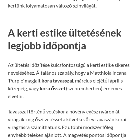
kertünk folyamatosan változó színvilágát.
A kerti estike ültetésének
legjobb időpontja
Az ültetés időzítése kulcsfontosságú a kerti estike sikeres
neveléséhez. Általános szabály, hogy a Matthiola incana
‘Purple’ magjait
kora tavasszal
, március elejétől április
közepéig, vagy
kora ősszel
(szeptemberben) érdemes
elvetni.
Tavasszal történő vetéskor a növény egész nyáron át
virágzik, míg őszi vetéssel a következő év tavaszán korai
virágzásra számíthatunk. Ez utóbbi módszer főleg
enyhébb teleken ajánlott. A magvetés pontos időpontja