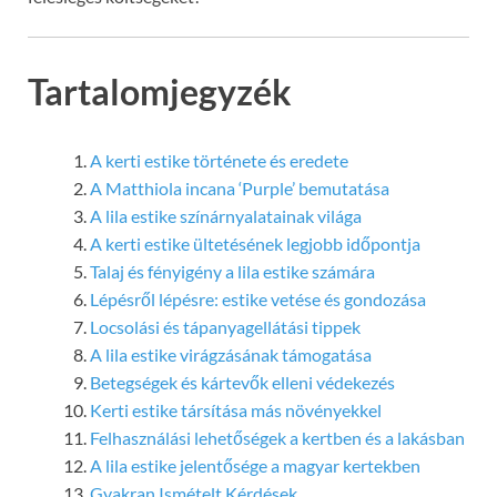
Tartalomjegyzék
A kerti estike története és eredete
A Matthiola incana ‘Purple’ bemutatása
A lila estike színárnyalatainak világa
A kerti estike ültetésének legjobb időpontja
Talaj és fényigény a lila estike számára
Lépésről lépésre: estike vetése és gondozása
Locsolási és tápanyagellátási tippek
A lila estike virágzásának támogatása
Betegségek és kártevők elleni védekezés
Kerti estike társítása más növényekkel
Felhasználási lehetőségek a kertben és a lakásban
A lila estike jelentősége a magyar kertekben
Gyakran Ismételt Kérdések