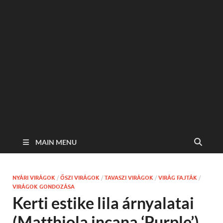
MAIN MENU
NYÁRI VIRÁGOK
/
ŐSZI VIRÁGOK
/
TAVASZI VIRÁGOK
/
VIRÁG FAJTÁK
/
VIRÁGOK GONDOZÁSA
Kerti estike lila árnyalatai
(Matthiola incana ‘Purple’)