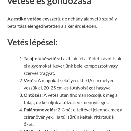
vetése és gondozása
Az
estike vetése
egyszerű, de néhány alapvető szabály
betartása elengedhetetlen a siker érdekében.
Vetés lépései:
Talaj-előkészítés:
Lazítsuk fel a földet, távolítsuk
el a gyomokat, keverjünk bele komposztot vagy
szerves trágyát.
Vetés:
A magokat sekélyen, kb. 0,5 cm mélyen
vessük el, 20-25 cm-es tőtávolságot hagyva.
Öntözés:
A vetés után finoman locsoljuk meg a
talajt, de kerüljük a túlzott vízmennyiséget.
Palántanevelés:
2-3 hét elteltével jelennek meg a
csíranövények. Ha túl sűrűn keltek, ritkítsuk ki
őket.