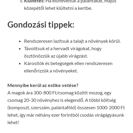
Kiültetés:
Ha előneveltük a palántákat, május
közepétől lehet kiültetni a kertbe.
Gondozási tippek:
Rendszeresen lazítsuk a talajt a növények körül.
Távolítsuk el a hervadt virágokat, hogy
ösztönözzük az újabb virágzást.
Károsítók és betegségek ellen rendszeresen
ellenőrizzük a növényeket.
Mennyibe kerül az estike vetése?
A magok ára 300-800 Ft/csomag között mozog, egy
csomag 20-30 növényhez is elegendő. A többi költség
(komposzt, szerszám, palántaföld) összesen 1000-2000 Ft
lehet, így már néhány ezer forintból csodás virágágyásunk
lehet!