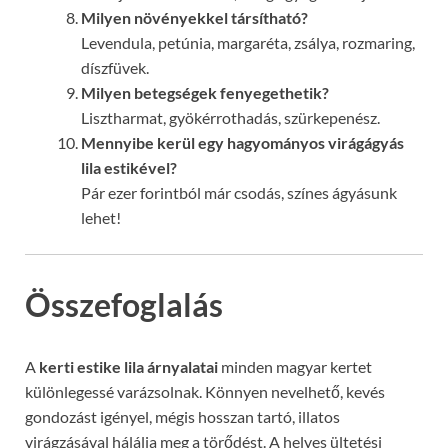
Milyen növényekkel társítható?
Levendula, petúnia, margaréta, zsálya, rozmaring,
díszfüvek.
Milyen betegségek fenyegethetik?
Lisztharmat, gyökérrothadás, szürkepenész.
Mennyibe kerül egy hagyományos virágágyás
lila estikével?
Pár ezer forintból már csodás, színes ágyásunk
lehet!
Összefoglalás
A
kerti estike lila árnyalatai
minden magyar kertet
különlegessé varázsolnak. Könnyen nevelhető, kevés
gondozást igényel, mégis hosszan tartó, illatos
virágzásával hálálja meg a törődést. A helyes ültetési