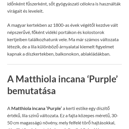
időnként fűszerként, sőt gyógyászati célokra is használták
virágait és leveleit.
A magyar kertekben az 1800-as évek végétől kezdve vált
népszerűvé, főként vidéki portákon és kolostorok
kertjeiben találkozhatunk vele. Ma már számos változata
létezik, de a lila különböző árnyalatai kiemelt figyelmet
kapnak a díszkertekben, balkonokon, ablakládákban.
A Matthiola incana ‘Purple’
bemutatása
A
Matthiola incana ‘Purple’
a kerti estike egy díszítő
értékű, lila színű változata. Ez a fajta közepes méretű, 30-
50 cm magasságú növény, mely felfelé törő hajtásokkal,