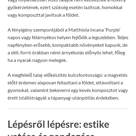
gyökérzetének, ezért szükség esetén lazítsuk, homokkal
vagy komposzttal javítsuk a földet.
A fényigény szempontjából a Matthiola incana ‘Purple’
napos vagy félárnyékos helyen fejlődik a legszebben. Teljes
napfényben erősebb, kompaktabb növényeket kapunk, de
a déli, forró órákban némi árnyékolás előnyös lehet, főleg
ha a nyarak nagyon melegek.
A megfelelő talaj-előkészítés kulcsfontosságú: a magvetés
előtt érdemes alaposan fellazítani a földet, eltávolítani a
gyomokat, valamint bekeverni egy kevés komposztot vagy
érett istállótrágyát a tápanyag-utánpótlás érdekében.
Lépésről lépésre: estike