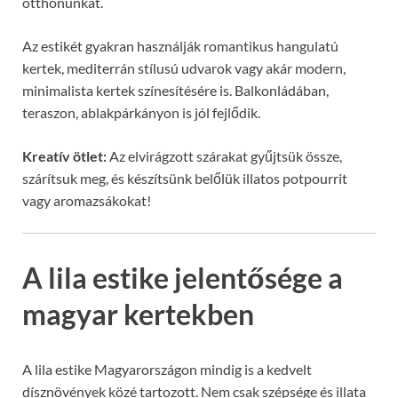
otthonunkat.
Az estikét gyakran használják romantikus hangulatú
kertek, mediterrán stílusú udvarok vagy akár modern,
minimalista kertek színesítésére is. Balkonládában,
teraszon, ablakpárkányon is jól fejlődik.
Kreatív ötlet:
Az elvirágzott szárakat gyűjtsük össze,
szárítsuk meg, és készítsünk belőlük illatos potpourrit
vagy aromazsákokat!
A lila estike jelentősége a
magyar kertekben
A lila estike Magyarországon mindig is a kedvelt
dísznövények közé tartozott. Nem csak szépsége és illata