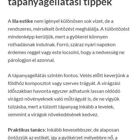
tápanyagellátási tippek
A
lila estike
nem igényel különösen sok vizet, de a
rendszeres, mérsékelt öntözést meghálálja. A túlöntözést
mindenképp kerüljük, mert a gyökerei könnyen
rothadásnak indulnak. Forró, száraz nyári napokon
érdemes reggel vagy este locsolni, hogy a nedvesség ne
párologjon el azonnal.
A tápanyagellátás szintén fontos. Vetés előtt keverjünk a
földhöz komposztot vagy szerves trágyát. A virágzási
időszakban havonta egyszer adhatunk lassan oldódó
virágzó növényeknek való műtrágyát is, de ne vigyük
túlzásba, mert a túlzott tápanyag inkább a levelek,
semmint a virágok növekedésének kedvez.
Praktikus tanács
: Inkább kevesebbszer, de alaposan
öntözzük az estikét, így a gyökérzet mélyebbre nő, a