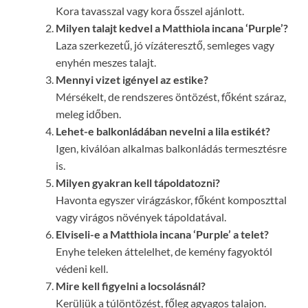
Kora tavasszal vagy kora ősszel ajánlott.
Milyen talajt kedvel a Matthiola incana ‘Purple’?
Laza szerkezetű, jó vízáteresztő, semleges vagy
enyhén meszes talajt.
Mennyi vizet igényel az estike?
Mérsékelt, de rendszeres öntözést, főként száraz,
meleg időben.
Lehet-e balkonládában nevelni a lila estikét?
Igen, kiválóan alkalmas balkonládás termesztésre
is.
Milyen gyakran kell tápoldatozni?
Havonta egyszer virágzáskor, főként komposzttal
vagy virágos növények tápoldatával.
Elviseli-e a Matthiola incana ‘Purple’ a telet?
Enyhe teleken áttelelhet, de kemény fagyoktól
védeni kell.
Mire kell figyelni a locsolásnál?
Kerüljük a túlöntözést, főleg agyagos talajon.