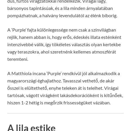
dús, fürtös virágzatokkal rendelkezik. Virágai lágy,
bársonyos tapintásúak, és a lila minden árnyalatában
pompázhatnak, a halvány levendulától az élénk bíborig.
A ‘Purple’ fajta különlegessége nem csak a színvilágban
rejlik, hanem abban is, hogy erős, édeskés illata esténként
intenzívebbé válik, így tökéletes választás olyan kertekbe
vagy teraszokra, ahol szeretnénk kellemes atmoszférát
teremteni.
A Matthiola incana ‘Purple’ rendkívül jól alkalmazkodik a
magyarországi éghajlathoz. Tavasszal vethető, de akár
ősszel is elültethető, enyhe teleken át is telelhet. Virágai
tartósak, vágott virágként lakásdekorációként is kitűnőek,
hiszen 1-2 hétig is megőrzik frissességüket vázában.
A lila estike