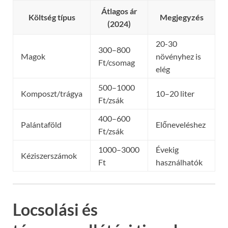
Átlagos ár
Költség típus
Megjegyzés
(2024)
20-30
300–800
Magok
növényhez is
Ft/csomag
elég
500–1000
Komposzt/trágya
10–20 liter
Ft/zsák
400–600
Palántaföld
Előneveléshez
Ft/zsák
1000–3000
Évekig
Kéziszerszámok
Ft
használhatók
Locsolási és