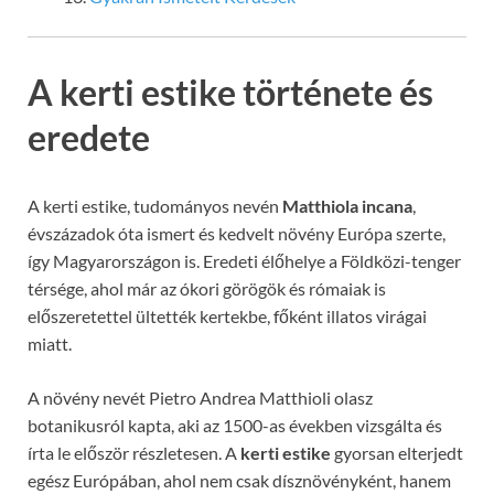
A kerti estike története és
eredete
A kerti estike, tudományos nevén
Matthiola incana
,
évszázadok óta ismert és kedvelt növény Európa szerte,
így Magyarországon is. Eredeti élőhelye a Földközi-tenger
térsége, ahol már az ókori görögök és rómaiak is
előszeretettel ültették kertekbe, főként illatos virágai
miatt.
A növény nevét Pietro Andrea Matthioli olasz
botanikusról kapta, aki az 1500-as években vizsgálta és
írta le először részletesen. A
kerti estike
gyorsan elterjedt
egész Európában, ahol nem csak dísznövényként, hanem