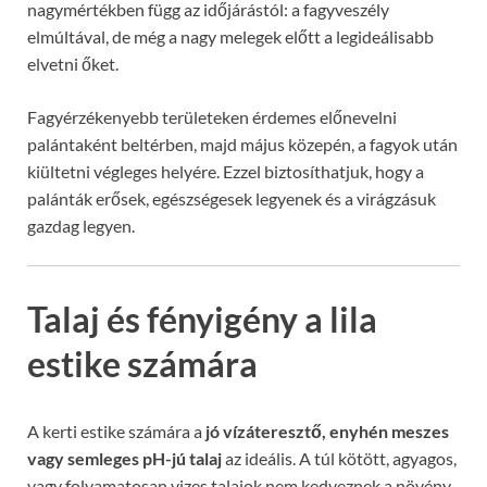
nagymértékben függ az időjárástól: a fagyveszély
elmúltával, de még a nagy melegek előtt a legideálisabb
elvetni őket.
Fagyérzékenyebb területeken érdemes előnevelni
palántaként beltérben, majd május közepén, a fagyok után
kiültetni végleges helyére. Ezzel biztosíthatjuk, hogy a
palánták erősek, egészségesek legyenek és a virágzásuk
gazdag legyen.
Talaj és fényigény a lila
estike számára
A kerti estike számára a
jó vízáteresztő, enyhén meszes
vagy semleges pH-jú talaj
az ideális. A túl kötött, agyagos,
vagy folyamatosan vizes talajok nem kedveznek a növény