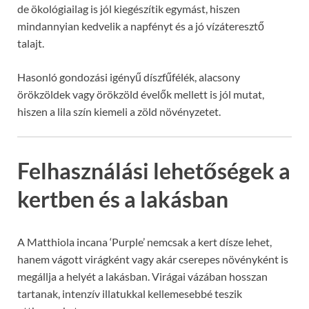
de ökológiailag is jól kiegészítik egymást, hiszen
mindannyian kedvelik a napfényt és a jó vízáteresztő
talajt.
Hasonló gondozási igényű díszfűfélék, alacsony
örökzöldek vagy örökzöld évelők mellett is jól mutat,
hiszen a lila szín kiemeli a zöld növényzetet.
Felhasználási lehetőségek a
kertben és a lakásban
A Matthiola incana ‘Purple’ nemcsak a kert dísze lehet,
hanem vágott virágként vagy akár cserepes növényként is
megállja a helyét a lakásban. Virágai vázában hosszan
tartanak, intenzív illatukkal kellemesebbé teszik