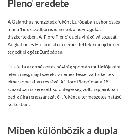
Pleno’ eredete
A Galanthus nemzetség főként Európában őshonos, és
már a 16. században is ismerték a hóvirágokat
díszkertekben. A ‘Flore Pleno’ dupla virágú változatát
Angliában és Hollandiában nemesítették ki, majd innen
terjedt el egész Európában.
Ez a fajta a természetes hóvirág spontán mutációjaként
jelent meg, majd szelektív nemesítéssel vált a kertek
elmaradhatatlan részévé. A ‘Flore Pleno’ már a 18.
században is keresett különlegesség volt, napjainkban
pedig újra reneszánszát éli, főként a természetes hatású
kertekben.
Miben különbözik a dupla