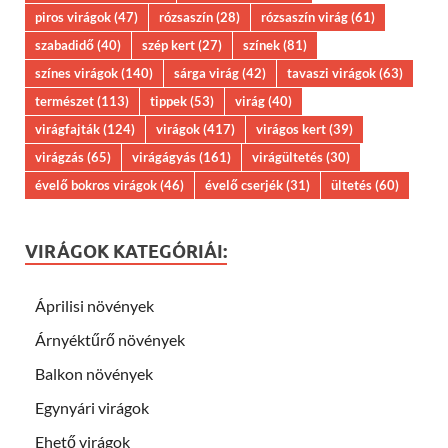
piros virágok
(47)
rózsaszín
(28)
rózsaszín virág
(61)
szabadidő
(40)
szép kert
(27)
színek
(81)
színes virágok
(140)
sárga virág
(42)
tavaszi virágok
(63)
természet
(113)
tippek
(53)
virág
(40)
virágfajták
(124)
virágok
(417)
virágos kert
(39)
virágzás
(65)
virágágyás
(161)
virágültetés
(30)
évelő bokros virágok
(46)
évelő cserjék
(31)
ültetés
(60)
VIRÁGOK KATEGÓRIÁI:
Áprilisi növények
Árnyéktűrő növények
Balkon növények
Egynyári virágok
Ehető virágok