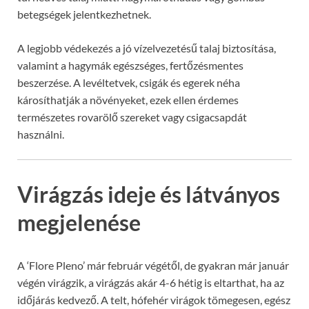
betegségek jelentkezhetnek.
A legjobb védekezés a jó vízelvezetésű talaj biztosítása,
valamint a hagymák egészséges, fertőzésmentes
beszerzése. A levéltetvek, csigák és egerek néha
károsíthatják a növényeket, ezek ellen érdemes
természetes rovarölő szereket vagy csigacsapdát
használni.
Virágzás ideje és látványos
megjelenése
A ‘Flore Pleno’ már február végétől, de gyakran már január
végén virágzik, a virágzás akár 4-6 hétig is eltarthat, ha az
időjárás kedvező. A telt, hófehér virágok tömegesen, egész