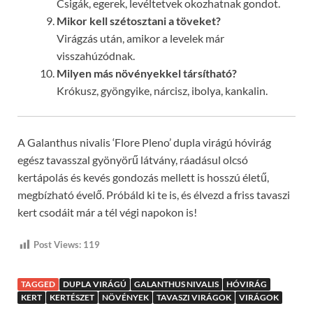
Csigák, egerek, levéltetvek okozhatnak gondot.
Mikor kell szétosztani a töveket?
Virágzás után, amikor a levelek már
visszahúzódnak.
Milyen más növényekkel társítható?
Krókusz, gyöngyike, nárcisz, ibolya, kankalin.
A Galanthus nivalis ‘Flore Pleno’ dupla virágú hóvirág
egész tavasszal gyönyörű látvány, ráadásul olcsó
kertápolás és kevés gondozás mellett is hosszú életű,
megbízható évelő. Próbáld ki te is, és élvezd a friss tavaszi
kert csodáit már a tél végi napokon is!
Post Views:
119
TAGGED
DUPLA VIRÁGÚ
GALANTHUS NIVALIS
HÓVIRÁG
KERT
KERTÉSZET
NÖVÉNYEK
TAVASZI VIRÁGOK
VIRÁGOK