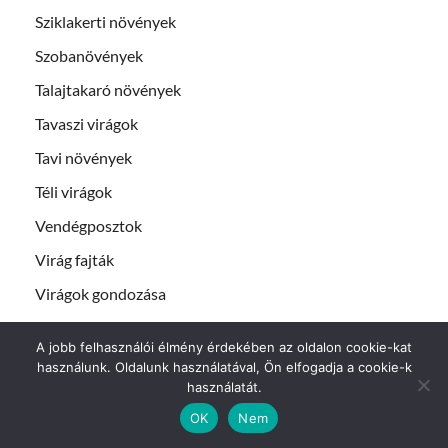
Sziklakerti növények
Szobanövények
Talajtakaró növények
Tavaszi virágok
Tavi növények
Téli virágok
Vendégposztok
Virág fajták
Virágok gondozása
A jobb felhasználói élmény érdekében az oldalon cookie-kat
LEGUTÓBBI BEJEGYZÉSEK
használunk. Oldalunk használatával, Ön elfogadja a cookie-k
használatát.
Kerti díszcsalán piros levelű fajták (Coleus ‘Red Velvet’)
OK
Nem