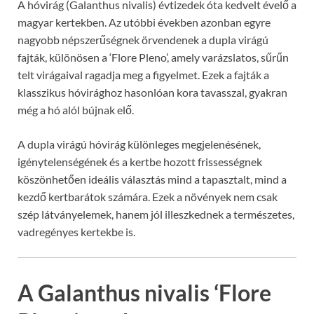
A hóvirág (Galanthus nivalis) évtizedek óta kedvelt évelő a
magyar kertekben. Az utóbbi években azonban egyre
nagyobb népszerűségnek örvendenek a dupla virágú
fajták, különösen a ‘Flore Pleno’, amely varázslatos, sűrűn
telt virágaival ragadja meg a figyelmet. Ezek a fajták a
klasszikus hóvirághoz hasonlóan kora tavasszal, gyakran
még a hó alól bújnak elő.
A dupla virágú hóvirág különleges megjelenésének,
igénytelenségének és a kertbe hozott frissességnek
köszönhetően ideális választás mind a tapasztalt, mind a
kezdő kertbarátok számára. Ezek a növények nem csak
szép látványelemek, hanem jól illeszkednek a természetes,
vadregényes kertekbe is.
A Galanthus nivalis ‘Flore