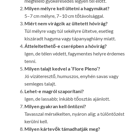
megfelelő gyökeresedés legyen tél előtt.
Milyen mélyre kell ültetni a hagymákat?
5–7 cm mélyre, 7–10 cm tőtávolsággal.
Miért nem virágzik az ültetett hóvirág?
Túl mélyre vagy túl sekélyre ültetve, esetleg
kiszáradt hagyma vagy tápanyaghiány miatt.
Átteleltethető-e cserépben a hóvirág?
Igen, de télen védett, fagymentes helyre érdemes
tenni.
Milyen talajt kedvel a ‘Flore Pleno’?
Jó vízáteresztő, humuszos, enyhén savas vagy
semleges talajt.
Lehet-e magról szaporítani?
Igen, de lassabb; inkább tőosztás ajánlott.
Milyen gyakran kell öntözni?
Tavasszal mérsékelten, nyáron alig; a túlöntözést
kerülni kell.
Milyen kártevők támadhatják meg?