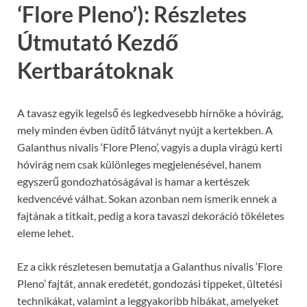
‘Flore Pleno’): Részletes
Útmutató Kezdő
Kertbarátoknak
A tavasz egyik legelső és legkedvesebb hírnöke a hóvirág,
mely minden évben üdítő látványt nyújt a kertekben. A
Galanthus nivalis ‘Flore Pleno’, vagyis a dupla virágú kerti
hóvirág nem csak különleges megjelenésével, hanem
egyszerű gondozhatóságával is hamar a kertészek
kedvencévé válhat. Sokan azonban nem ismerik ennek a
fajtának a titkait, pedig a kora tavaszi dekoráció tökéletes
eleme lehet.
Ez a cikk részletesen bemutatja a Galanthus nivalis ‘Flore
Pleno’ fajtát, annak eredetét, gondozási tippeket, ültetési
technikákat, valamint a leggyakoribb hibákat, amelyeket