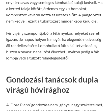
enyhén savas vagy semleges kémhatású talajt kedveli. Ha
a kerted talaja kötött, érdemes egy kis homokot,
komposztot keverni hozzá az ültetés előtt. A pangó vizet
nem kedveli, ezért a túlöntözést mindenképp kerüld el.
Fényigény szempontjából a félárnyékos helyeket szereti
igazán, de napos helyen is megél, ha elegendő nedvesség
áll rendelkezésére. Lombhullató fák alá ültetve ideális,
hiszen a tavaszi napsütést élvezheti, nyáron pedig a fák
lombja védi a túlzott felmelegedéstől.
Gondozási tanácsok dupla
virágú hóvirághoz
A ‘Flore Pleno’ gondozása nem igényel nagy szakértelmet,
de néhány alapvető dologra oda kell figyelni. Tavasszal,