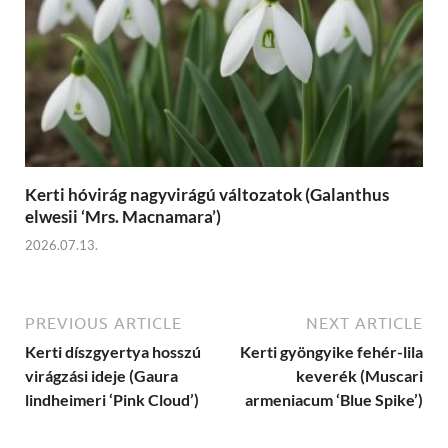
Kerti hóvirág nagyvirágú változatok (Galanthus
elwesii ‘Mrs. Macnamara’)
2026.07.13.
PREVIOUS ARTICLE
NEXT ARTICLE
Kerti díszgyertya hosszú
Kerti gyöngyike fehér-lila
virágzási ideje (Gaura
keverék (Muscari
lindheimeri ‘Pink Cloud’)
armeniacum ‘Blue Spike’)