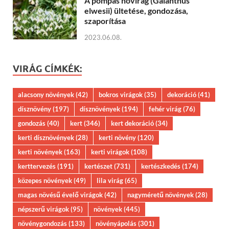
A pompás hóvirág (Galanthus
elwesii) ültetése, gondozása,
szaporítása
2023.06.08.
VIRÁG CÍMKÉK:
alacsony növények
(42)
bokros virágok
(35)
dekoráció
(41)
dísznövény
(197)
dísznövények
(194)
fehér virág
(76)
gondozás
(40)
kert
(346)
kert dekoráció
(34)
kerti dísznövények
(28)
kerti növény
(120)
kerti növények
(163)
kerti virágok
(108)
kerttervezés
(191)
kertészet
(731)
kertészkedés
(174)
közepes növények
(49)
lila virág
(65)
magas növésű évelő virágok
(42)
nagyméretű növények
(28)
népszerű virágok
(95)
növények
(445)
növénygondozás
(133)
növényápolás
(301)