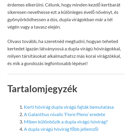
érdemes elkerülni. Célunk, hogy minden kezdő kertbarát
sikeresen nevelhesse ezt a különleges évelő növényt, és
gyönyörködhessen a dús, dupla virágokban már a tél
végén vagy a tavasz elején.
Olvass tovább, ha szeretnéd megtudni, hogyan teheted
kertedet igazán látványossá a dupla virágú hóvirágokkal,
milyen társításokat alkalmazhatsz más korai virágzókkal,
és mik a gondozás legfontosabb lépései!
Tartalomjegyzék
Kerti hóvirág dupla virágú fajták bemutatása
A Galanthus nivalis ‘Flore Pleno’ eredete
Miben különbözik a dupla virágú hóvirág?
A dupla virágú hóvirág főbb jellemzői