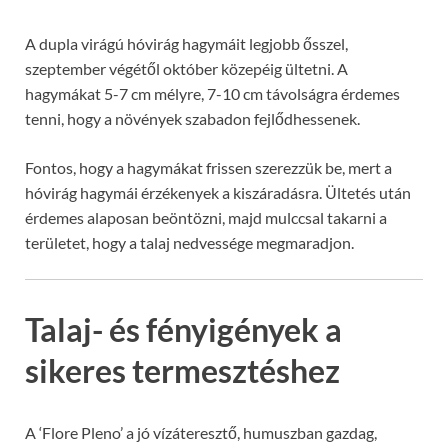
A dupla virágú hóvirág hagymáit legjobb ősszel,
szeptember végétől október közepéig ültetni. A
hagymákat 5-7 cm mélyre, 7-10 cm távolságra érdemes
tenni, hogy a növények szabadon fejlődhessenek.
Fontos, hogy a hagymákat frissen szerezzük be, mert a
hóvirág hagymái érzékenyek a kiszáradásra. Ültetés után
érdemes alaposan beöntözni, majd mulccsal takarni a
területet, hogy a talaj nedvessége megmaradjon.
Talaj- és fényigények a
sikeres termesztéshez
A ‘Flore Pleno’ a jó vízáteresztő, humuszban gazdag,