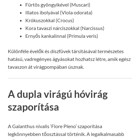
Fürtös gyöngyikével (Muscari)
Illatos ibolyával (Viola odorata)
Krókuszokkal (Crocus)
Kora tavaszi nárciszokkal (Narcissus)
Ernyős kankalinnal (Primula veris)
Különféle évelők és díszfüvek társításával természetes
hatású, vadregényes ágyásokat hozhatsz létre, amik egész
tavaszon át virágpompában úsznak.
A dupla virágú hóvirág
szaporítása
A Galanthus nivalis ‘Flore Pleno’ szaporítása
legkönnyebben tőosztással történik. A legalkalmasabb