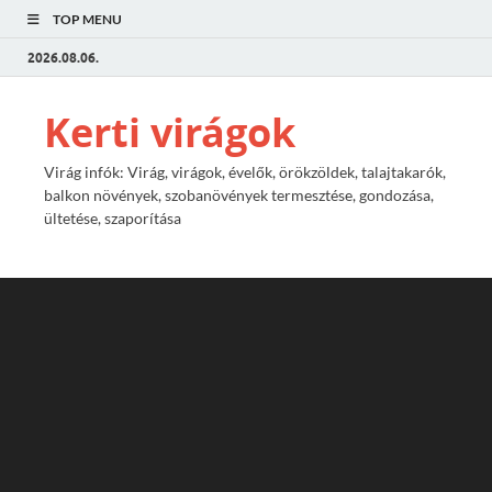
TOP MENU
2026.08.06.
Kerti virágok
Virág infók: Virág, virágok, évelők, örökzöldek, talajtakarók,
balkon növények, szobanövények termesztése, gondozása,
ültetése, szaporítása