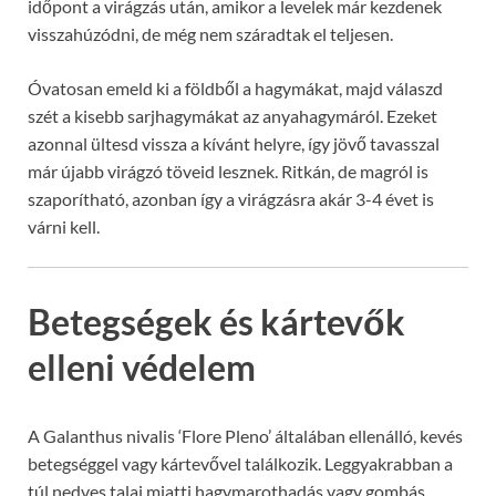
időpont a virágzás után, amikor a levelek már kezdenek
visszahúzódni, de még nem száradtak el teljesen.
Óvatosan emeld ki a földből a hagymákat, majd válaszd
szét a kisebb sarjhagymákat az anyahagymáról. Ezeket
azonnal ültesd vissza a kívánt helyre, így jövő tavasszal
már újabb virágzó töveid lesznek. Ritkán, de magról is
szaporítható, azonban így a virágzásra akár 3-4 évet is
várni kell.
Betegségek és kártevők
elleni védelem
A Galanthus nivalis ‘Flore Pleno’ általában ellenálló, kevés
betegséggel vagy kártevővel találkozik. Leggyakrabban a
túl nedves talaj miatti hagymarothadás vagy gombás