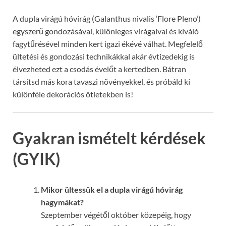
A dupla virágú hóvirág (Galanthus nivalis ‘Flore Pleno’)
egyszerű gondozásával, különleges virágaival és kiváló
fagytűrésével minden kert igazi ékévé válhat. Megfelelő
ültetési és gondozási technikákkal akár évtizedekig is
élvezheted ezt a csodás évelőt a kertedben. Bátran
társítsd más kora tavaszi növényekkel, és próbáld ki
különféle dekorációs ötletekben is!
Gyakran ismételt kérdések
(GYIK)
Mikor ültessük el a dupla virágú hóvirág
hagymákat?
Szeptember végétől október közepéig, hogy