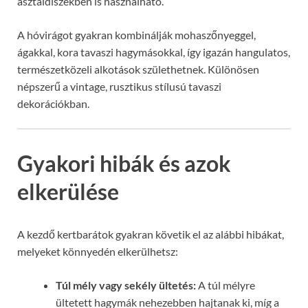
asztaldíszekben is használható.
A hóvirágot gyakran kombinálják mohaszőnyeggel,
ágakkal, kora tavaszi hagymásokkal, így igazán hangulatos,
természetközeli alkotások születhetnek. Különösen
népszerű a vintage, rusztikus stílusú tavaszi
dekorációkban.
Gyakori hibák és azok
elkerülése
A kezdő kertbarátok gyakran követik el az alábbi hibákat,
melyeket könnyedén elkerülhetsz:
Túl mély vagy sekély ültetés:
A túl mélyre
ültetett hagymák nehezebben hajtanak ki, míg a