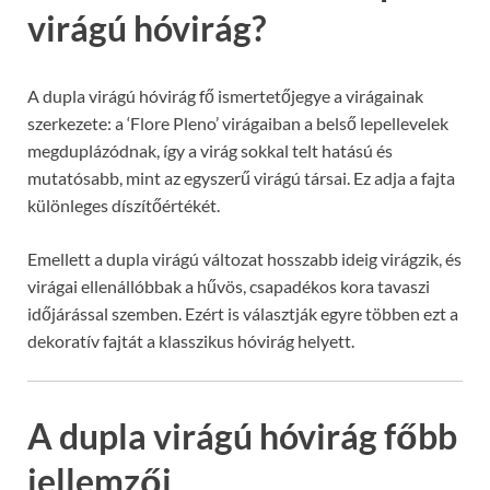
virágú hóvirág?
A dupla virágú hóvirág fő ismertetőjegye a virágainak
szerkezete: a ‘Flore Pleno’ virágaiban a belső lepellevelek
megduplázódnak, így a virág sokkal telt hatású és
mutatósabb, mint az egyszerű virágú társai. Ez adja a fajta
különleges díszítőértékét.
Emellett a dupla virágú változat hosszabb ideig virágzik, és
virágai ellenállóbbak a hűvös, csapadékos kora tavaszi
időjárással szemben. Ezért is választják egyre többen ezt a
dekoratív fajtát a klasszikus hóvirág helyett.
A dupla virágú hóvirág főbb
jellemzői