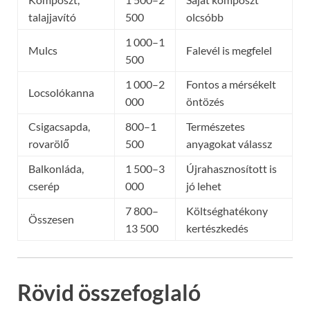
talajjavító
500
olcsóbb
1 000–1
Mulcs
Falevél is megfelel
500
1 000–2
Fontos a mérsékelt
Locsolókanna
000
öntözés
Csigacsapda,
800–1
Természetes
rovarölő
500
anyagokat válassz
Balkonláda,
1 500–3
Újrahasznosított is
cserép
000
jó lehet
7 800–
Költséghatékony
Összesen
13 500
kertészkedés
Rövid összefoglaló