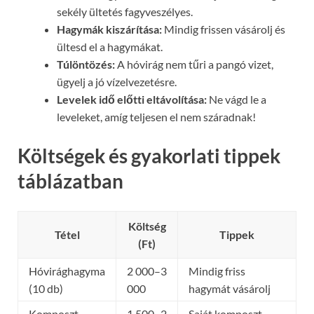
sekély ültetés fagyveszélyes.
Hagymák kiszárítása:
Mindig frissen vásárolj és
ültesd el a hagymákat.
Túlöntözés:
A hóvirág nem tűri a pangó vizet,
ügyelj a jó vízelvezetésre.
Levelek idő előtti eltávolítása:
Ne vágd le a
leveleket, amíg teljesen el nem száradnak!
Költségek és gyakorlati tippek
táblázatban
Költség
Tétel
Tippek
(Ft)
Hóvirághagyma
2 000–3
Mindig friss
(10 db)
000
hagymát vásárolj
Komposzt,
1 500–2
Saját komposzt