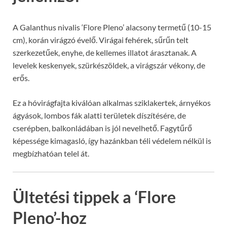
A Galanthus nivalis ‘Flore Pleno’ alacsony termetű (10-15
cm), korán virágzó évelő. Virágai fehérek, sűrűn telt
szerkezetűek, enyhe, de kellemes illatot árasztanak. A
levelek keskenyek, szürkészöldek, a virágszár vékony, de
erős.
Ez a hóvirágfajta kiválóan alkalmas sziklakertek, árnyékos
ágyások, lombos fák alatti területek díszítésére, de
cserépben, balkonládában is jól nevelhető. Fagytűrő
képessége kimagasló, így hazánkban téli védelem nélkül is
megbízhatóan telel át.
Ültetési tippek a ‘Flore
Pleno’-hoz