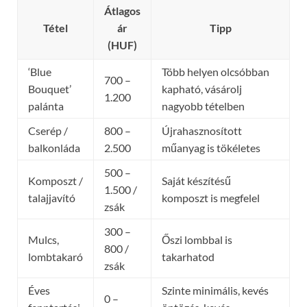
Átlagos
Tétel
ár
Tipp
(HUF)
‘Blue
Több helyen olcsóbban
700 –
Bouquet’
kapható, vásárolj
1.200
palánta
nagyobb tételben
Cserép /
800 –
Újrahasznosított
balkonláda
2.500
műanyag is tökéletes
500 –
Komposzt /
Saját készítésű
1.500 /
talajjavító
komposzt is megfelel
zsák
300 –
Mulcs,
Őszi lombbal is
800 /
lombtakaró
takarhatod
zsák
Éves
Szinte minimális, kevés
0 –