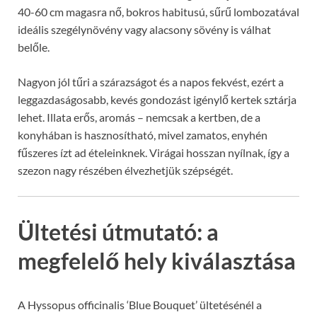
40-60 cm magasra nő, bokros habitusú, sűrű lombozatával
ideális szegélynövény vagy alacsony sövény is válhat
belőle.
Nagyon jól tűri a szárazságot és a napos fekvést, ezért a
leggazdaságosabb, kevés gondozást igénylő kertek sztárja
lehet. Illata erős, aromás – nemcsak a kertben, de a
konyhában is hasznosítható, mivel zamatos, enyhén
fűszeres ízt ad ételeinknek. Virágai hosszan nyílnak, így a
szezon nagy részében élvezhetjük szépségét.
Ültetési útmutató: a
megfelelő hely kiválasztása
A Hyssopus officinalis ‘Blue Bouquet’ ültetésénél a