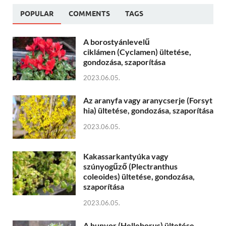
POPULAR
COMMENTS
TAGS
A borostyánlevelű
ciklámen (Cyclamen) ültetése,
gondozása, szaporítása
2023.06.05.
Az aranyfa vagy aranycserje (Forsyt
hia) ültetése, gondozása, szaporítása
2023.06.05.
Kakassarkantyúka vagy
szúnyogűző (Plectranthus
coleoides) ültetése, gondozása,
szaporítása
2023.06.05.
A hunyor (Helleborus) ültetése,