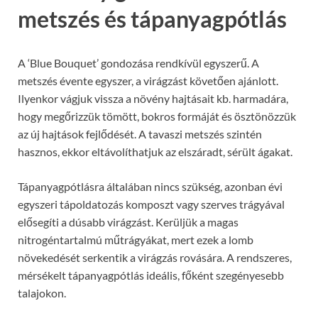
metszés és tápanyagpótlás
A ‘Blue Bouquet’ gondozása rendkívül egyszerű. A
metszés évente egyszer, a virágzást követően ajánlott.
Ilyenkor vágjuk vissza a növény hajtásait kb. harmadára,
hogy megőrizzük tömött, bokros formáját és ösztönözzük
az új hajtások fejlődését. A tavaszi metszés szintén
hasznos, ekkor eltávolíthatjuk az elszáradt, sérült ágakat.
Tápanyagpótlásra általában nincs szükség, azonban évi
egyszeri tápoldatozás komposzt vagy szerves trágyával
elősegíti a dúsabb virágzást. Kerüljük a magas
nitrogéntartalmú műtrágyákat, mert ezek a lomb
növekedését serkentik a virágzás rovására. A rendszeres,
mérsékelt tápanyagpótlás ideális, főként szegényesebb
talajokon.