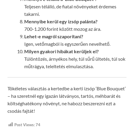
Teljesen télálló, de fiatal növényeket érdemes
takarni.
Mennyibe kerül egy izsóp palánta?
700-1.200 forint között mozog az ára.
Lehet-e magról szaporítani?
Igen, vetőmagból is egyszerűen nevelhető.
Milyen gyakori hibákat kerüljek el?
Túlöntözés, árnyékos hely, túl sűrű ültetés, túl sok
műtrágya, teleltetés elmulasztása.
Tökéletes választás a kertedbe a kerti izsóp ‘Blue Bouquet’
– ha szeretnél egy igazán látványos, tartós, méhbarát és
költséghatékony növényt, ne habozz beszerezni ezt a
csodás fajtát!
Post Views:
74