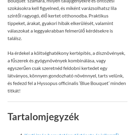
Bouquet’ számára, milyen talajigényekre és öntözési
szokásokra kell figyelned, és miként varázsolhatsz lila
színtől ragyogó, élő kertet otthonodba. Praktikus
tippeket, árakat, gyakori hibák elkerülését, valamint
válaszokat a leggyakrabban felmerülő kérdésekre is
találsz.
Ha érdekel a költséghatékony kertépítés, a dísznövények,
a fűszerek és gyógynövények kombinálása, vagy
egyszerűen csak szeretnéd feldobni kertedet egy
látványos, könnyen gondozható növénnyel, tarts velünk,
és fedezd fel a Hyssopus officinalis ‘Blue Bouquet’ minden
titkát!
Tartalomjegyzék