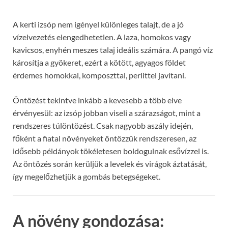
A kerti izsóp nem igényel különleges talajt, de a jó
vízelvezetés elengedhetetlen. A laza, homokos vagy
kavicsos, enyhén meszes talaj ideális számára. A pangó víz
károsítja a gyökeret, ezért a kötött, agyagos földet
érdemes homokkal, komposzttal, perlittel javítani.
Öntözést tekintve inkább a kevesebb a több elve
érvényesül: az izsóp jobban viseli a szárazságot, mint a
rendszeres túlöntözést. Csak nagyobb aszály idején,
főként a fiatal növényeket öntözzük rendszeresen, az
idősebb példányok tökéletesen boldogulnak esővízzel is.
Az öntözés során kerüljük a levelek és virágok áztatását,
így megelőzhetjük a gombás betegségeket.
A növény gondozása: