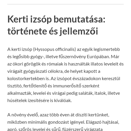
Kerti izsóp bemutatása:
története és jellemzői
A kerti izsóp (Hyssopus officinalis) az egyik legismertebb
és legősibb gyógy-, illetve fűszernövény Európában. Már
az ókori görögök és rómaiak is használták illatos leveleit és
virágait gyógyászati célokra, de helyet kapott a
kolostorkertekben is. Az izsópot évszázadokon keresztül
tisztító, fertőtlenítő és immunerősítő szerként
alkalmazták, levelei és virágai pedig saláták, italok, illetve
húsételek ízesítésére is kiválóak.
A növény évelő, azaz több éven át díszíti kertünket,
miközben minimális gondozást igényel. Elágazó hajtásai,
apró, szőrös levelei és sűrű, füzérszerű virágzata