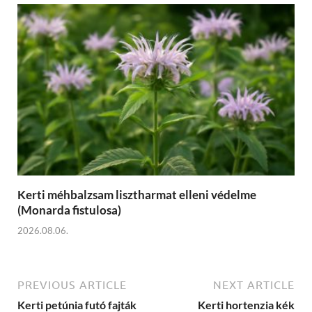
Kerti méhbalzsam lisztharmat elleni védelme
(Monarda fistulosa)
2026.08.06.
PREVIOUS ARTICLE
NEXT ARTICLE
Kerti petúnia futó fajták
Kerti hortenzia kék