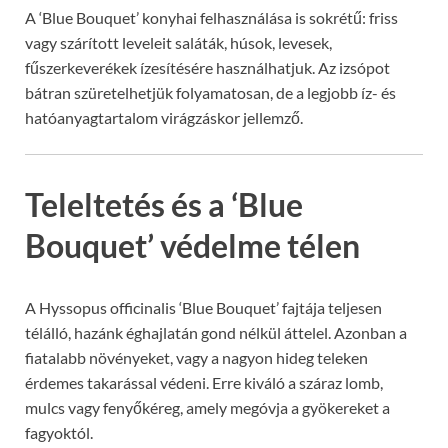
A ‘Blue Bouquet’ konyhai felhasználása is sokrétű: friss
vagy szárított leveleit saláták, húsok, levesek,
fűszerkeverékek ízesítésére használhatjuk. Az izsópot
bátran szüretelhetjük folyamatosan, de a legjobb íz- és
hatóanyagtartalom virágzáskor jellemző.
Teleltetés és a ‘Blue
Bouquet’ védelme télen
A Hyssopus officinalis ‘Blue Bouquet’ fajtája teljesen
télálló, hazánk éghajlatán gond nélkül áttelel. Azonban a
fiatalabb növényeket, vagy a nagyon hideg teleken
érdemes takarással védeni. Erre kiváló a száraz lomb,
mulcs vagy fenyőkéreg, amely megóvja a gyökereket a
fagyoktól.