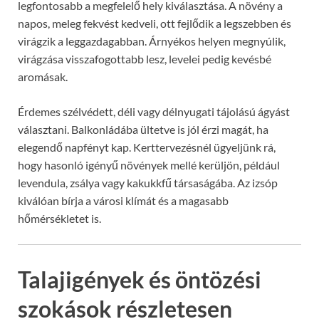
legfontosabb a megfelelő hely kiválasztása. A növény a
napos, meleg fekvést kedveli, ott fejlődik a legszebben és
virágzik a leggazdagabban. Árnyékos helyen megnyúlik,
virágzása visszafogottabb lesz, levelei pedig kevésbé
aromásak.
Érdemes szélvédett, déli vagy délnyugati tájolású ágyást
választani. Balkonládába ültetve is jól érzi magát, ha
elegendő napfényt kap. Kerttervezésnél ügyeljünk rá,
hogy hasonló igényű növények mellé kerüljön, például
levendula, zsálya vagy kakukkfű társaságába. Az izsóp
kiválóan bírja a városi klímát és a magasabb
hőmérsékletet is.
Talajigények és öntözési
szokások részletesen