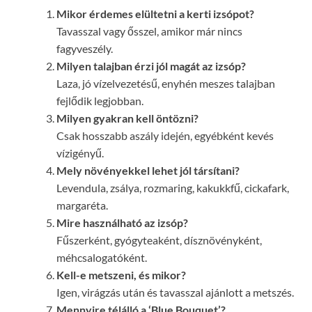
Mikor érdemes elültetni a kerti izsópot?
Tavasszal vagy ősszel, amikor már nincs
fagyveszély.
Milyen talajban érzi jól magát az izsóp?
Laza, jó vízelvezetésű, enyhén meszes talajban
fejlődik legjobban.
Milyen gyakran kell öntözni?
Csak hosszabb aszály idején, egyébként kevés
vízigényű.
Mely növényekkel lehet jól társítani?
Levendula, zsálya, rozmaring, kakukkfű, cickafark,
margaréta.
Mire használható az izsóp?
Fűszerként, gyógyteaként, dísznövényként,
méhcsalogatóként.
Kell-e metszeni, és mikor?
Igen, virágzás után és tavasszal ajánlott a metszés.
Mennyire télálló a ‘Blue Bouquet’?