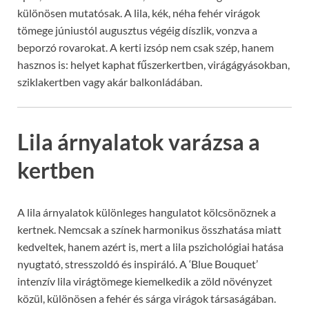
különösen mutatósak. A lila, kék, néha fehér virágok
tömege júniustól augusztus végéig díszlik, vonzva a
beporzó rovarokat. A kerti izsóp nem csak szép, hanem
hasznos is: helyet kaphat fűszerkertben, virágágyásokban,
sziklakertben vagy akár balkonládában.
Lila árnyalatok varázsa a
kertben
A lila árnyalatok különleges hangulatot kölcsönöznek a
kertnek. Nemcsak a színek harmonikus összhatása miatt
kedveltek, hanem azért is, mert a lila pszichológiai hatása
nyugtató, stresszoldó és inspiráló. A ‘Blue Bouquet’
intenzív lila virágtömege kiemelkedik a zöld növényzet
közül, különösen a fehér és sárga virágok társaságában.