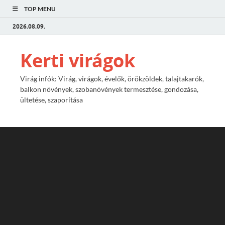
TOP MENU
2026.08.09.
Kerti virágok
Virág infók: Virág, virágok, évelők, örökzöldek, talajtakarók,
balkon növények, szobanövények termesztése, gondozása,
ültetése, szaporítása