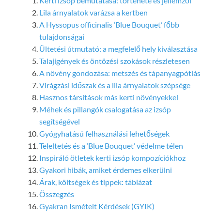
Kerti izsóp bemutatása: története és jellemzői
Lila árnyalatok varázsa a kertben
A Hyssopus officinalis ‘Blue Bouquet’ főbb
tulajdonságai
Ültetési útmutató: a megfelelő hely kiválasztása
Talajigények és öntözési szokások részletesen
A növény gondozása: metszés és tápanyagpótlás
Virágzási időszak és a lila árnyalatok szépsége
Hasznos társítások más kerti növényekkel
Méhek és pillangók csalogatása az izsóp
segítségével
Gyógyhatású felhasználási lehetőségek
Teleltetés és a ‘Blue Bouquet’ védelme télen
Inspiráló ötletek kerti izsóp kompozíciókhoz
Gyakori hibák, amiket érdemes elkerülni
Árak, költségek és tippek: táblázat
Összegzés
Gyakran Ismételt Kérdések (GYIK)