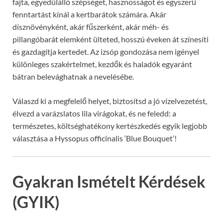
fajta, egyedülálló szépséget, hasznosságot és egyszerű
fenntartást kínál a kertbarátok számára. Akár
dísznövényként, akár fűszerként, akár méh- és
pillangóbarát elemként ülteted, hosszú éveken át színesíti
és gazdagítja kertedet. Az izsóp gondozása nem igényel
különleges szakértelmet, kezdők és haladók egyaránt
bátran belevághatnak a nevelésébe.
Válaszd ki a megfelelő helyet, biztosítsd a jó vízelvezetést,
élvezd a varázslatos lila virágokat, és ne feledd: a
természetes, költséghatékony kertészkedés egyik legjobb
választása a Hyssopus officinalis ‘Blue Bouquet’!
Gyakran Ismételt Kérdések
(GYIK)