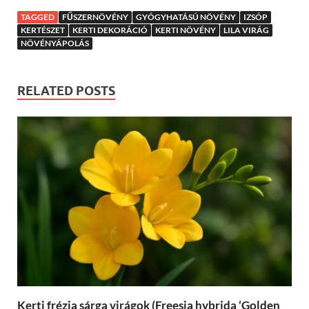
TAGGED
FŰSZERNÖVÉNY
GYÓGYHATÁSÚ NÖVÉNY
IZSÓP
KERTÉSZET
KERTI DEKORÁCIÓ
KERTI NÖVÉNY
LILA VIRÁG
NÖVÉNYÁPOLÁS
RELATED POSTS
Kerti frézia sárga virágok (Freesia hybrida ‘Golden