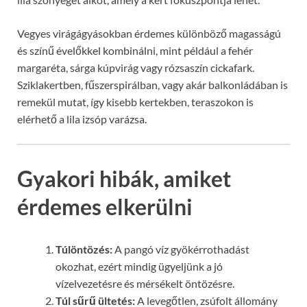
Vegyes virágágyásokban érdemes különböző magasságú
és színű évelőkkel kombinálni, mint például a fehér
margaréta, sárga kúpvirág vagy rózsaszín cickafark.
Sziklakertben, fűszerspirálban, vagy akár balkonládában is
remekül mutat, így kisebb kertekben, teraszokon is
elérhető a lila izsóp varázsa.
Gyakori hibák, amiket
érdemes elkerülni
Túlöntözés:
A pangó víz gyökérrothadást
okozhat, ezért mindig ügyeljünk a jó
vízelvezetésre és mérsékelt öntözésre.
Túl sűrű ültetés:
A levegőtlen, zsúfolt állomány