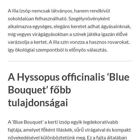
A lila izsóp nemcsak látványos, hanem rendkívül
sokoldalúan felhasználható. Szegélynövényként
alkalmazva egységes, elegáns keretet adhat ágyásainknak,
míg vegyes virágágyásokban a színek játéka igazán élővé
varázsolja a kertet. A lila szín vonzza a hasznos rovarokat,
így ökológiai szempontból is előnyös választás.
A Hyssopus officinalis ‘Blue
Bouquet’ főbb
tulajdonságai
A ‘Blue Bouquet’ a kerti izsóp egyik legdekoratívabb
fajtája, amelyet főként liláskék, sűrű virágaival és kompakt
növekedésével különböztetünk meg. Ez a fajta általában