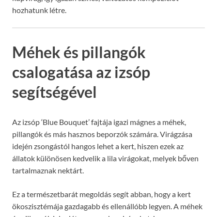
hozhatunk létre.
Méhek és pillangók
csalogatása az izsóp
segítségével
Az izsóp ‘Blue Bouquet’ fajtája igazi mágnes a méhek,
pillangók és más hasznos beporzók számára. Virágzása
idején zsongástól hangos lehet a kert, hiszen ezek az
állatok különösen kedvelik a lila virágokat, melyek bőven
tartalmaznak nektárt.
Ez a természetbarát megoldás segít abban, hogy a kert
ökoszisztémája gazdagabb és ellenállóbb legyen. A méhek