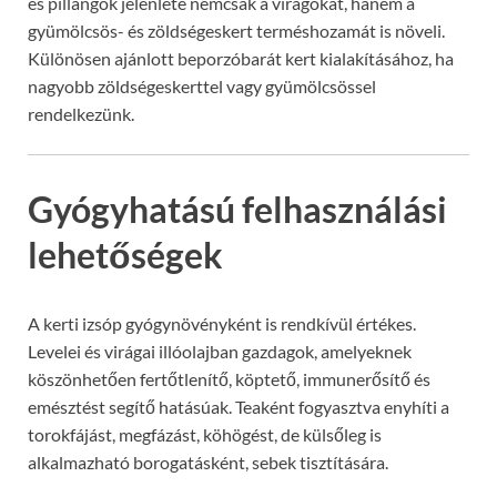
és pillangók jelenléte nemcsak a virágokat, hanem a
gyümölcsös- és zöldségeskert terméshozamát is növeli.
Különösen ajánlott beporzóbarát kert kialakításához, ha
nagyobb zöldségeskerttel vagy gyümölcsössel
rendelkezünk.
Gyógyhatású felhasználási
lehetőségek
A kerti izsóp gyógynövényként is rendkívül értékes.
Levelei és virágai illóolajban gazdagok, amelyeknek
köszönhetően fertőtlenítő, köptető, immunerősítő és
emésztést segítő hatásúak. Teaként fogyasztva enyhíti a
torokfájást, megfázást, köhögést, de külsőleg is
alkalmazható borogatásként, sebek tisztítására.