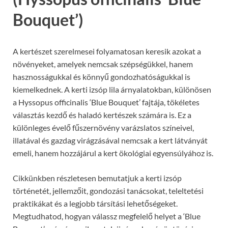
Bouquet’)
A kertészet szerelmesei folyamatosan keresik azokat a
növényeket, amelyek nemcsak szépségükkel, hanem
hasznosságukkal és könnyű gondozhatóságukkal is
kiemelkednek. A kerti izsóp lila árnyalatokban, különösen
a Hyssopus officinalis ‘Blue Bouquet’ fajtája, tökéletes
választás kezdő és haladó kertészek számára is. Ez a
különleges évelő fűszernövény varázslatos színeivel,
illatával és gazdag virágzásával nemcsak a kert látványát
emeli, hanem hozzájárul a kert ökológiai egyensúlyához is.
Cikkünkben részletesen bemutatjuk a kerti izsóp
történetét, jellemzőit, gondozási tanácsokat, teleltetési
praktikákat és a legjobb társítási lehetőségeket.
Megtudhatod, hogyan válassz megfelelő helyet a ‘Blue