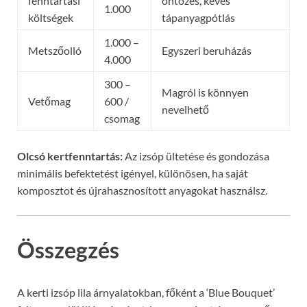
fenntartási
öntözés, kevés
1.000
költségek
tápanyagpótlás
1.000 –
Metszőolló
Egyszeri beruházás
4.000
300 –
Magról is könnyen
Vetőmag
600 /
nevelhető
csomag
Olcsó kertfenntartás:
Az izsóp ültetése és gondozása
minimális befektetést igényel, különösen, ha saját
komposztot és újrahasznosított anyagokat használsz.
Összegzés
A kerti izsóp lila árnyalatokban, főként a ‘Blue Bouquet’