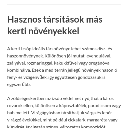
Hasznos társítások más
kerti növényekkel
A kerti izsóp ideális társnövénye lehet számos dísz- és
haszonnövénynek. Különösen jól mutat levendulával,
zsályával, rozmaringgal, kakukkfűvel vagy oregánóval
kombinálva. Ezek a mediterrán jellegű növények hasonló
fény- és vízigényűek, így együttesen gondozásuk is
egyszerűbb.
A zöldségeskertben az izsóp védelmet nyújthat a káros
rovarok ellen, különösen a káposztafélék, paradicsom vagy
bab mellett. Virágágyásban társíthatjuk sárga és fehér
virágzó évelőkkel, mint például cickafark, margaréta vagy
kúpvirág, így igazán színes, változatos kompozíciót