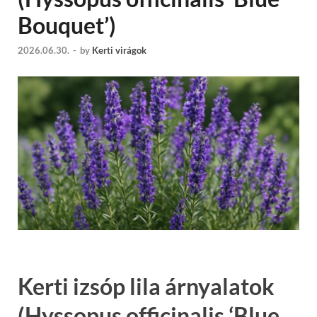
Bouquet’)
2026.06.30.
-
by
Kerti virágok
Kerti izsóp lila árnyalatok
(Hyssopus officinalis ‘Blue