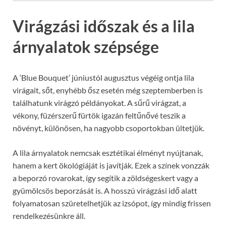
Virágzási időszak és a lila
árnyalatok szépsége
A ‘Blue Bouquet’ júniustól augusztus végéig ontja lila
virágait, sőt, enyhébb ősz esetén még szeptemberben is
találhatunk virágzó példányokat. A sűrű virágzat, a
vékony, füzérszerű fürtök igazán feltűnővé teszik a
növényt, különösen, ha nagyobb csoportokban ültetjük.
A lila árnyalatok nemcsak esztétikai élményt nyújtanak,
hanem a kert ökológiáját is javítják. Ezek a színek vonzzák
a beporzó rovarokat, így segítik a zöldségeskert vagy a
gyümölcsös beporzását is. A hosszú virágzási idő alatt
folyamatosan szüretelhetjük az izsópot, így mindig frissen
rendelkezésünkre áll.