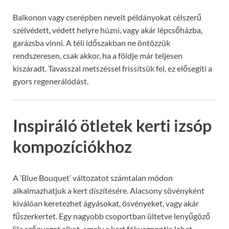
Balkonon vagy cserépben nevelt példányokat célszerű
szélvédett, védett helyre húzni, vagy akár lépcsőházba,
garázsba vinni. A téli időszakban ne öntözzük
rendszeresen, csak akkor, ha a földje már teljesen
kiszáradt. Tavasszal metszéssel frissítsük fel, ez elősegíti a
gyors regenerálódást.
Inspiráló ötletek kerti izsóp
kompozíciókhoz
A ‘Blue Bouquet’ változatot számtalan módon
alkalmazhatjuk a kert díszítésére. Alacsony sövényként
kiválóan keretezhet ágyásokat, ösvényeket, vagy akár
fűszerkertet. Egy nagyobb csoportban ültetve lenyűgöző
lila szőnyeget alkot, amely a kert fókuszpontja lehet.