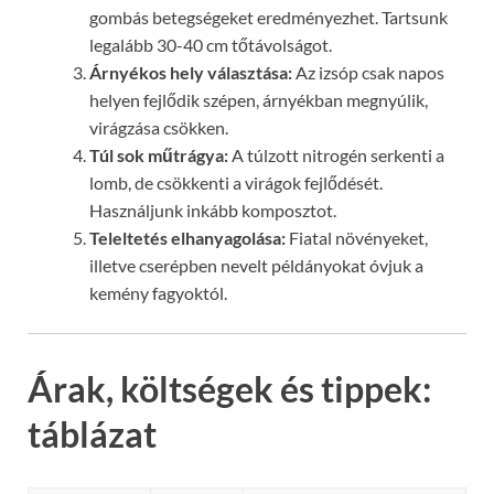
gombás betegségeket eredményezhet. Tartsunk
legalább 30-40 cm tőtávolságot.
Árnyékos hely választása:
Az izsóp csak napos
helyen fejlődik szépen, árnyékban megnyúlik,
virágzása csökken.
Túl sok műtrágya:
A túlzott nitrogén serkenti a
lomb, de csökkenti a virágok fejlődését.
Használjunk inkább komposztot.
Teleltetés elhanyagolása:
Fiatal növényeket,
illetve cserépben nevelt példányokat óvjuk a
kemény fagyoktól.
Árak, költségek és tippek:
táblázat