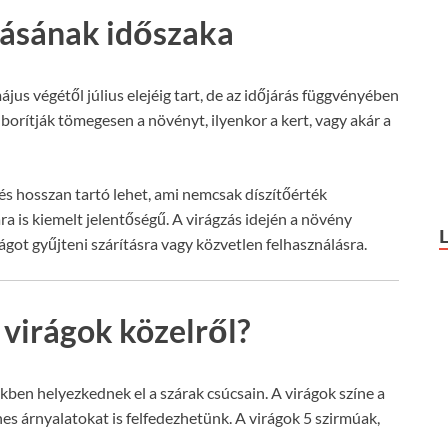
zásának időszaka
ájus végétől július elejéig tart, de az időjárás függvényében
 borítják tömegesen a növényt, ilyenkor a kert, vagy akár a
és hosszan tartó lehet, ami nemcsak díszítőérték
 is kiemelt jelentőségű. A virágzás idején a növény
ágot gyűjteni szárításra vagy közvetlen felhasználásra.
 virágok közelről?
kben helyezkednek el a szárak csúcsain. A virágok színe a
nes árnyalatokat is felfedezhetünk. A virágok 5 szirmúak,