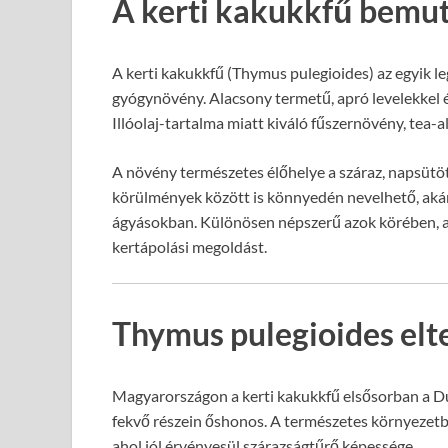
A kerti kakukkfű bemut
A kerti kakukkfű (Thymus pulegioides) az egyik l
gyógynövény. Alacsony termetű, apró levelekkel és 
Illóolaj-tartalma miatt kiváló fűszernövény, tea
A növény természetes élőhelye a száraz, napsütött
körülmények között is könnyedén nevelhető, akár 
ágyásokban. Különösen népszerű azok körében, ak
kertápolási megoldást.
Thymus pulegioides el
Magyarországon a kerti kakukkfű elsősorban a D
fekvő részein őshonos. A természetes környezetbe
ahol jól érvényesül szárazságtűrő képessége.