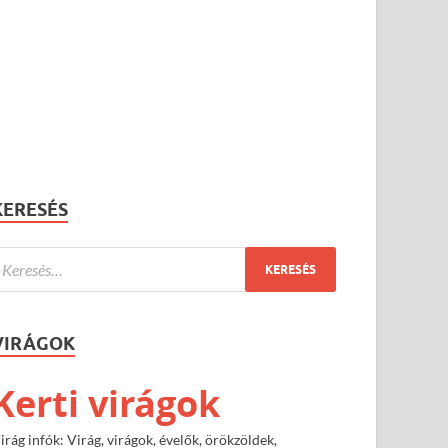
KERESÉS
VIRÁGOK
Kerti virágok
irág infók: Virág, virágok, évelők, örökzöldek,