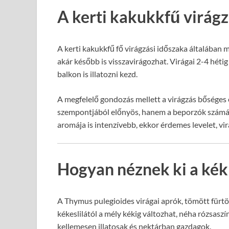
A kerti kakukkfű virág
A kerti kakukkfű fő virágzási időszaka általában m
akár később is visszavirágozhat. Virágai 2-4 hétig
balkon is illatozni kezd.
A megfelelő gondozás mellett a virágzás bőséges 
szempontjából előnyös, hanem a beporzók számára
aromája is intenzívebb, ekkor érdemes levelet, vir
Hogyan néznek ki a kék
A Thymus pulegioides virágai aprók, tömött fürtö
kékeslilától a mély kékig változhat, néha rózsaszí
kellemesen illatosak és nektárban gazdagok.