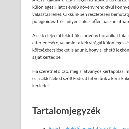
különleges, illatos évelő növény rendkívül könny
választás lehet. Cikkünkben részletesen bemutat
pulegioides-t, és milyen sokszínűen hasznosíth
A cikk elején áttekintjük a növény botanikai tul
elterjedésére, valamint a kék virágai különlegessé
költségbecsléseket is adunk, hogy a lehető legkö
saját kertedbe.
Ha szeretnél olcsó, mégis látványos kertápolási 
ez a cikk Neked szól! Fedezd fel velünk a kerti kak
kertedet!
Tartalomjegyzék
A kerti kakukkfű bemutatása: rövid isme