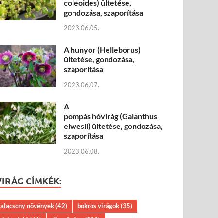
coleoides) ültetése,
gondozása, szaporítása
2023.06.05.
A hunyor (Helleborus)
ültetése, gondozása,
szaporítása
2023.06.07.
A
pompás hóvirág (Galanthus
elwesii) ültetése, gondozása,
szaporítása
2023.06.08.
VIRÁG CÍMKÉK:
alacsony növények
(42)
bokros virágok
(35)