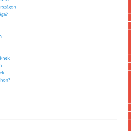
országon
ága?
n
eknek
n
gek
thon?