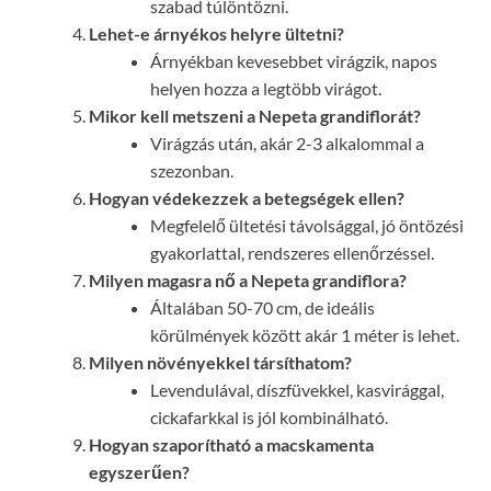
szabad túlöntözni.
Lehet-e árnyékos helyre ültetni?
Árnyékban kevesebbet virágzik, napos
helyen hozza a legtöbb virágot.
Mikor kell metszeni a Nepeta grandiflorát?
Virágzás után, akár 2-3 alkalommal a
szezonban.
Hogyan védekezzek a betegségek ellen?
Megfelelő ültetési távolsággal, jó öntözési
gyakorlattal, rendszeres ellenőrzéssel.
Milyen magasra nő a Nepeta grandiflora?
Általában 50-70 cm, de ideális
körülmények között akár 1 méter is lehet.
Milyen növényekkel társíthatom?
Levendulával, díszfüvekkel, kasvirággal,
cickafarkkal is jól kombinálható.
Hogyan szaporítható a macskamenta
egyszerűen?