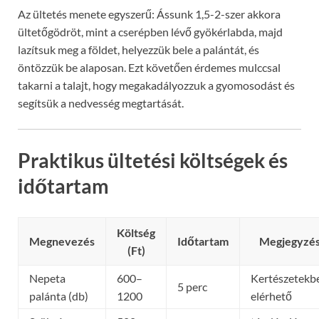
Az ültetés menete egyszerű: Ássunk 1,5-2-szer akkora
ültetőgödröt, mint a cserépben lévő gyökérlabda, majd
lazítsuk meg a földet, helyezzük bele a palántát, és
öntözzük be alaposan. Ezt követően érdemes mulccsal
takarni a talajt, hogy megakadályozzuk a gyomosodást és
segítsük a nedvesség megtartását.
Praktikus ültetési költségek és
időtartam
Költség
Megnevezés
Időtartam
Megjegyzé
(Ft)
Nepeta
600–
Kertészetekb
5 perc
palánta (db)
1200
elérhető