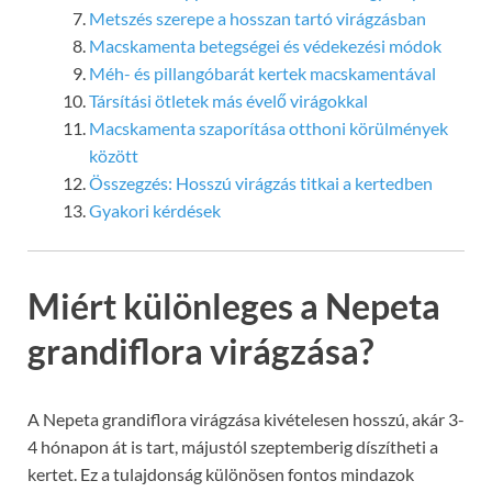
Metszés szerepe a hosszan tartó virágzásban
Macskamenta betegségei és védekezési módok
Méh- és pillangóbarát kertek macskamentával
Társítási ötletek más évelő virágokkal
Macskamenta szaporítása otthoni körülmények
között
Összegzés: Hosszú virágzás titkai a kertedben
Gyakori kérdések
Miért különleges a Nepeta
grandiflora virágzása?
A Nepeta grandiflora virágzása kivételesen hosszú, akár 3-
4 hónapon át is tart, májustól szeptemberig díszítheti a
kertet. Ez a tulajdonság különösen fontos mindazok