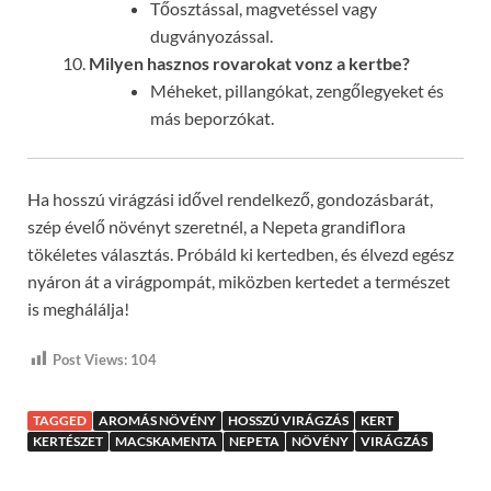
Tőosztással, magvetéssel vagy
dugványozással.
Milyen hasznos rovarokat vonz a kertbe?
Méheket, pillangókat, zengőlegyeket és
más beporzókat.
Ha hosszú virágzási idővel rendelkező, gondozásbarát,
szép évelő növényt szeretnél, a Nepeta grandiflora
tökéletes választás. Próbáld ki kertedben, és élvezd egész
nyáron át a virágpompát, miközben kertedet a természet
is meghálálja!
Post Views:
104
TAGGED
AROMÁS NÖVÉNY
HOSSZÚ VIRÁGZÁS
KERT
KERTÉSZET
MACSKAMENTA
NEPETA
NÖVÉNY
VIRÁGZÁS