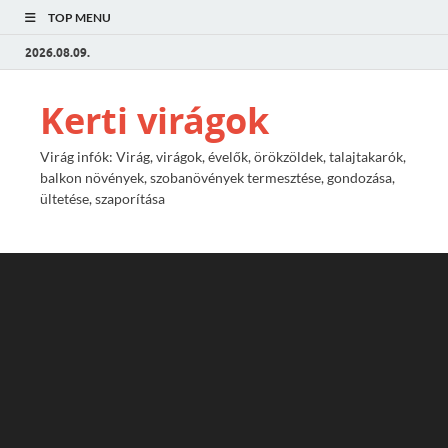
TOP MENU
2026.08.09.
Kerti virágok
Virág infók: Virág, virágok, évelők, örökzöldek, talajtakarók,
balkon növények, szobanövények termesztése, gondozása,
ültetése, szaporítása