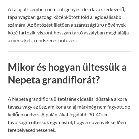
A talajjal szemben nem túl igényes, de a laza szerkezetű,
tápanyagban gazdag, középkötött föld a legideálisabb
számára. Az öntözést illetően a szárazságtűrő növények
közé tartozik, viszont hosszan tartó aszályban meghálálja
a mérsékelt, rendszeres öntözést.
Mikor és hogyan ültessük a
Nepeta grandiflorát?
A Nepeta grandiflora ültetésének ideális időszaka a kora
tavasz vagy az ősz, amikor a talaj már/még nem fagyott, de
kellően nedves. A palántákat legalább 30-40 cm
távolságra ültessük egymástól, hogy a növények kellően
terebélyesedhessenek.