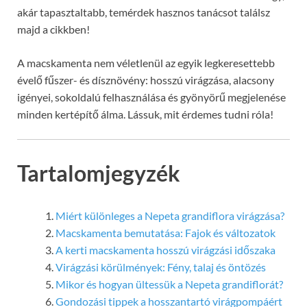
akár tapasztaltabb, temérdek hasznos tanácsot találsz
majd a cikkben!
A macskamenta nem véletlenül az egyik legkeresettebb
évelő fűszer- és dísznövény: hosszú virágzása, alacsony
igényei, sokoldalú felhasználása és gyönyörű megjelenése
minden kertépítő álma. Lássuk, mit érdemes tudni róla!
Tartalomjegyzék
Miért különleges a Nepeta grandiflora virágzása?
Macskamenta bemutatása: Fajok és változatok
A kerti macskamenta hosszú virágzási időszaka
Virágzási körülmények: Fény, talaj és öntözés
Mikor és hogyan ültessük a Nepeta grandiflorát?
Gondozási tippek a hosszantartó virágpompáért