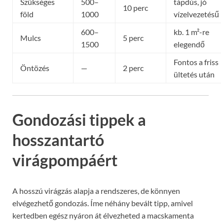
Szükséges
500–
tápdús, jó
10 perc
föld
1000
vízelvezetésű
600–
kb. 1 m²-re
Mulcs
5 perc
1500
elegendő
Fontos a friss
Öntözés
—
2 perc
ültetés után
Gondozási tippek a
hosszantartó
virágpompáért
A hosszú virágzás alapja a rendszeres, de könnyen
elvégezhető gondozás. Íme néhány bevált tipp, amivel
kertedben egész nyáron át élvezheted a macskamenta