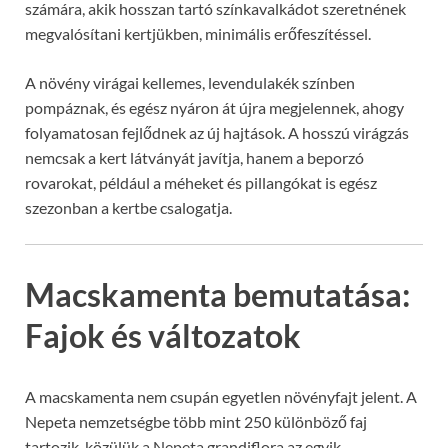
számára, akik hosszan tartó színkavalkádot szeretnének
megvalósítani kertjükben, minimális erőfeszítéssel.
A növény virágai kellemes, levendulakék színben
pompáznak, és egész nyáron át újra megjelennek, ahogy
folyamatosan fejlődnek az új hajtások. A hosszú virágzás
nemcsak a kert látványát javítja, hanem a beporzó
rovarokat, például a méheket és pillangókat is egész
szezonban a kertbe csalogatja.
Macskamenta bemutatása:
Fajok és változatok
A macskamenta nem csupán egyetlen növényfajt jelent. A
Nepeta nemzetségbe több mint 250 különböző faj
tartozik, közülük a Nepeta grandiflora az egyik