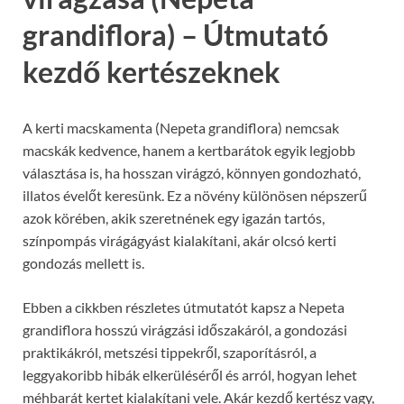
grandiflora) – Útmutató
kezdő kertészeknek
A kerti macskamenta (Nepeta grandiflora) nemcsak
macskák kedvence, hanem a kertbarátok egyik legjobb
választása is, ha hosszan virágzó, könnyen gondozható,
illatos évelőt keresünk. Ez a növény különösen népszerű
azok körében, akik szeretnének egy igazán tartós,
színpompás virágágyást kialakítani, akár olcsó kerti
gondozás mellett is.
Ebben a cikkben részletes útmutatót kapsz a Nepeta
grandiflora hosszú virágzási időszakáról, a gondozási
praktikákról, metszési tippekről, szaporításról, a
leggyakoribb hibák elkerüléséről és arról, hogyan lehet
méhbarát kertet kialakítani vele. Akár kezdő kertész vagy,