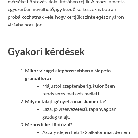
mérsékelt öntözés kialakításában rejlik. A macskamenta
egyszerűen nevelhető, így kezdő kertészek is bátran
próbálkozhatnak vele, hogy kertjük szinte egész nyáron
virágba boruljon.
Gyakori kérdések
Mikor virágzik leghosszabban a Nepeta
grandiflora?
Májustól szeptemberig, különösen
rendszeres metszés mellett.
Milyen talajt igényel a macskamenta?
Laza, jó vízelvezetésű, tápanyagban
gazdag talajt.
Mennyit kell öntözni?
Aszály idején heti 1-2 alkalommal, de nem