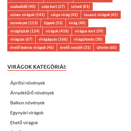
szabadidő
(40)
szép kert
(27)
színek
(81)
színes virágok
(142)
sárga virág
(42)
tavaszi virágok
(65)
természet
(113)
tippek
(53)
virág
(40)
virágfajták
(124)
virágok
(418)
virágos kert
(39)
virágzás
(67)
virágágyás
(166)
virágültetés
(30)
évelő bokros virágok
(46)
évelő cserjék
(31)
ültetés
(60)
VIRÁGOK KATEGÓRIÁI:
Áprilisi növények
Árnyéktűrő növények
Balkon növények
Egynyári virágok
Ehető virágok