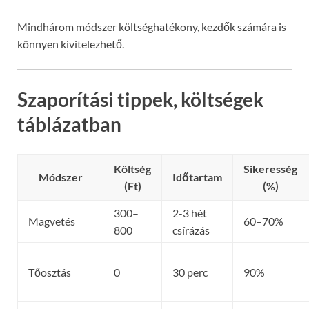
Mindhárom módszer költséghatékony, kezdők számára is
könnyen kivitelezhető.
Szaporítási tippek, költségek
táblázatban
Költség
Sikeresség
Módszer
Időtartam
(Ft)
(%)
300–
2-3 hét
Magvetés
60–70%
800
csírázás
Tőosztás
0
30 perc
90%