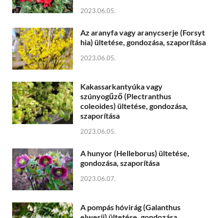
2023.06.05.
Az aranyfa vagy aranycserje (Forsyt
hia) ültetése, gondozása, szaporítása
2023.06.05.
Kakassarkantyúka vagy
szúnyogűző (Plectranthus
coleoides) ültetése, gondozása,
szaporítása
2023.06.05.
A hunyor (Helleborus) ültetése,
gondozása, szaporítása
2023.06.07.
A pompás hóvirág (Galanthus
elwesii) ültetése, gondozása,