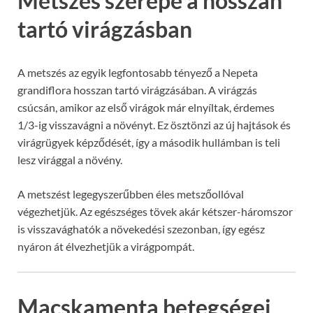
Metszés szerepe a hosszan
tartó virágzásban
A metszés az egyik legfontosabb tényező a Nepeta
grandiflora hosszan tartó virágzásában. A virágzás
csúcsán, amikor az első virágok már elnyíltak, érdemes
1/3-ig visszavágni a növényt. Ez ösztönzi az új hajtások és
virágrügyek képződését, így a második hullámban is teli
lesz virággal a növény.
A metszést legegyszerűbben éles metszőollóval
végezhetjük. Az egészséges tövek akár kétszer-háromszor
is visszavághatók a növekedési szezonban, így egész
nyáron át élvezhetjük a virágpompát.
Macskamenta betegségei