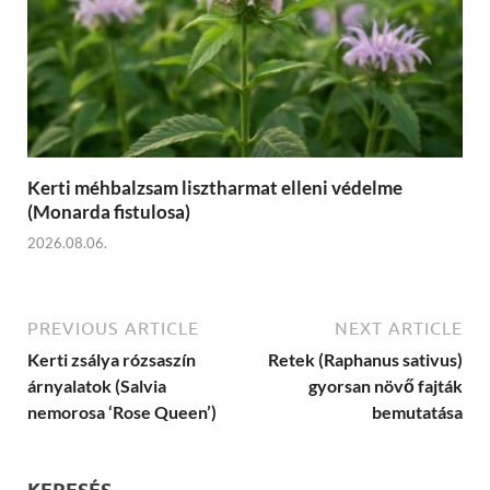
Kerti méhbalzsam lisztharmat elleni védelme
(Monarda fistulosa)
2026.08.06.
PREVIOUS ARTICLE
NEXT ARTICLE
Kerti zsálya rózsaszín
Retek (Raphanus sativus)
árnyalatok (Salvia
gyorsan növő fajták
nemorosa ‘Rose Queen’)
bemutatása