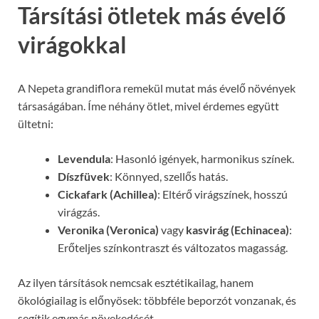
Társítási ötletek más évelő
virágokkal
A Nepeta grandiflora remekül mutat más évelő növények
társaságában. Íme néhány ötlet, mivel érdemes együtt
ültetni:
Levendula
: Hasonló igények, harmonikus színek.
Díszfüvek
: Könnyed, szellős hatás.
Cickafark (Achillea)
: Eltérő virágszínek, hosszú
virágzás.
Veronika (Veronica)
vagy
kasvirág (Echinacea)
:
Erőteljes színkontraszt és változatos magasság.
Az ilyen társítások nemcsak esztétikailag, hanem
ökológiailag is előnyösek: többféle beporzót vonzanak, és
segítik egymás növekedését.