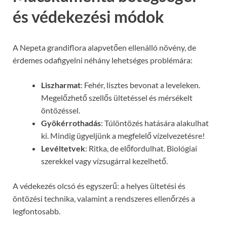
és védekezési módok
A Nepeta grandiflora alapvetően ellenálló növény, de
érdemes odafigyelni néhány lehetséges problémára:
Liszharmat
: Fehér, lisztes bevonat a leveleken.
Megelőzhető szellős ültetéssel és mérsékelt
öntözéssel.
Gyökérrothadás
: Túlöntözés hatására alakulhat
ki. Mindig ügyeljünk a megfelelő vízelvezetésre!
Levéltetvek
: Ritka, de előfordulhat. Biológiai
szerekkel vagy vízsugárral kezelhető.
A védekezés olcsó és egyszerű: a helyes ültetési és
öntözési technika, valamint a rendszeres ellenőrzés a
legfontosabb.