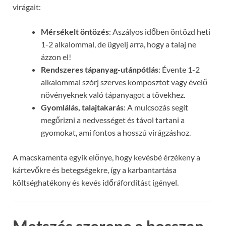
virágait:
Mérsékelt öntözés
: Aszályos időben öntözd heti
1-2 alkalommal, de ügyelj arra, hogy a talaj ne
ázzon el!
Rendszeres tápanyag-utánpótlás
: Évente 1-2
alkalommal szórj szerves komposztot vagy évelő
növényeknek való tápanyagot a tövekhez.
Gyomlálás, talajtakarás
: A mulcsozás segít
megőrizni a nedvességet és távol tartani a
gyomokat, ami fontos a hosszú virágzáshoz.
A macskamenta egyik előnye, hogy kevésbé érzékeny a
kártevőkre és betegségekre, így a karbantartása
költséghatékony és kevés időráfordítást igényel.