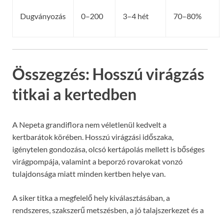
Dugványozás
0–200
3–4 hét
70–80%
Összegzés: Hosszú virágzás
titkai a kertedben
A Nepeta grandiflora nem véletlenül kedvelt a
kertbarátok körében. Hosszú virágzási időszaka,
igénytelen gondozása, olcsó kertápolás mellett is bőséges
virágpompája, valamint a beporzó rovarokat vonzó
tulajdonsága miatt minden kertben helye van.
A siker titka a megfelelő hely kiválasztásában, a
rendszeres, szakszerű metszésben, a jó talajszerkezet és a