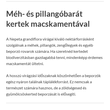
Méh- és pillangóbarát
kertek macskamentával
A Nepeta grandiflora virágai kiváló nektárforrásként
szolgálnak a méhek, pillangók, zengőlegyek és egyéb
beporzó rovarok számára. Ha szeretnéd kertedet
biodiverzitásban gazdagabbá tenni, mindenképp érdemes
macskamentát ültetni.
A hosszú virágzási időszaknak köszönhetően a beporzók
egész nyáron találnak táplálékforrást. Ez nemcsak a
természet számára hasznos, de a zöldségesed és
gyümölcsöskerted beporzását is elősegíti.