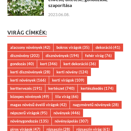
szaporítása
2023.06.08.
VIRÁG CÍMKÉK:
alacsony növények
(42)
bokros virágok
(35)
dekoráció
(41)
dísznövény
(202)
dísznövények
(194)
fehér virág
(76)
gondozás
(40)
kert
(346)
kert dekoráció
(36)
kerti dísznövények
(28)
kerti növény
(124)
kerti növények
(166)
kerti virágok
(109)
kerttervezés
(191)
kertészet
(740)
kertészkedés
(174)
közepes növények
(49)
lila virág
(66)
magas növésű évelő virágok
(42)
nagyméretű növények
(28)
népszerű virágok
(95)
növények
(446)
növénygondozás
(135)
növényápolás
(307)
piros virágok
(47)
rózsaszín
(28)
rózsaszín virág
(61)