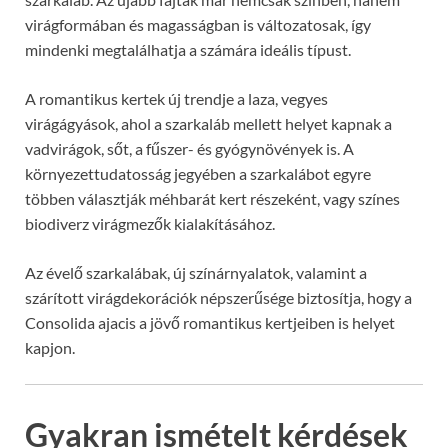
virágformában és magasságban is változatosak, így
mindenki megtalálhatja a számára ideális típust.
A romantikus kertek új trendje a laza, vegyes
virágágyások, ahol a szarkaláb mellett helyet kapnak a
vadvirágok, sőt, a fűszer- és gyógynövények is. A
környezettudatosság jegyében a szarkalábot egyre
többen választják méhbarát kert részeként, vagy színes
biodiverz virágmezők kialakításához.
Az évelő szarkalábak, új színárnyalatok, valamint a
szárított virágdekorációk népszerűsége biztosítja, hogy a
Consolida ajacis a jövő romantikus kertjeiben is helyet
kapjon.
Gyakran ismételt kérdések