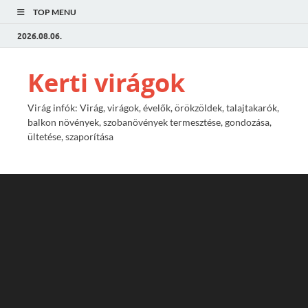
TOP MENU
2026.08.06.
Kerti virágok
Virág infók: Virág, virágok, évelők, örökzöldek, talajtakarók,
balkon növények, szobanövények termesztése, gondozása,
ültetése, szaporítása