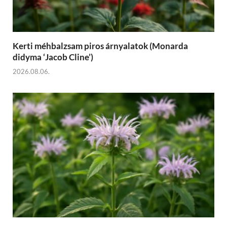
Kerti méhbalzsam piros árnyalatok (Monarda
didyma ‘Jacob Cline’)
2026.08.06.