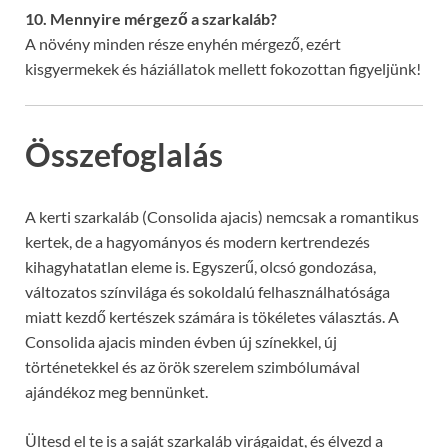
10. Mennyire mérgező a szarkaláb?
A növény minden része enyhén mérgező, ezért
kisgyermekek és háziállatok mellett fokozottan figyeljünk!
Összefoglalás
A kerti szarkaláb (Consolida ajacis) nemcsak a romantikus
kertek, de a hagyományos és modern kertrendezés
kihagyhatatlan eleme is. Egyszerű, olcsó gondozása,
változatos színvilága és sokoldalú felhasználhatósága
miatt kezdő kertészek számára is tökéletes választás. A
Consolida ajacis minden évben új színekkel, új
történetekkel és az örök szerelem szimbólumával
ajándékoz meg bennünket.
Ültesd el te is a saját szarkaláb virágaidat, és élvezd a