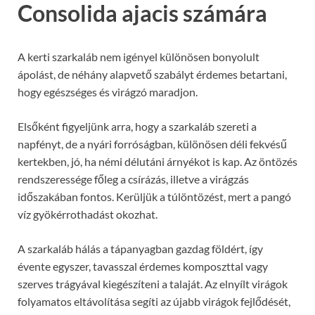
Consolida ajacis számára
A kerti szarkaláb nem igényel különösen bonyolult
ápolást, de néhány alapvető szabályt érdemes betartani,
hogy egészséges és virágzó maradjon.
Elsőként figyeljünk arra, hogy a szarkaláb szereti a
napfényt, de a nyári forróságban, különösen déli fekvésű
kertekben, jó, ha némi délutáni árnyékot is kap. Az öntözés
rendszeressége főleg a csírázás, illetve a virágzás
időszakában fontos. Kerüljük a túlöntözést, mert a pangó
víz gyökérrothadást okozhat.
A szarkaláb hálás a tápanyagban gazdag földért, így
évente egyszer, tavasszal érdemes komposzttal vagy
szerves trágyával kiegészíteni a talaját. Az elnyílt virágok
folyamatos eltávolítása segíti az újabb virágok fejlődését,