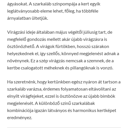
ágyásokat. A szarkaláb színpompája a kert egyik
leglátványosabb eleme lehet, főleg, ha többféle
árnyalatban ültetjük.
Virágzási ideje általában május végétől júliusig tart, de
megfelelő gondozás mellett akár újabb virágzásra is
ösztönözhető. A virágok fürtökben, hosszú szárakon
helyezkednek el, így szellős, könnyed megjelenést adnak a
növénynek. Ez a szép virágzás nemcsak a szemnek, de a
kertbe csalogatott méheknek és pillangóknak is vonzó.
Ha szeretnénk, hogy kertünkben egész nyáron át tartson a
szarkaláb varázsa, érdemes folyamatosan eltávolítani az
elnyílt virágfejeket, ezzel is ösztönözve az újabb bimbók
megjelenését. A különböző színű szarkalábak
kombinációja igazán látványos és harmonikus kertképet
eredményez.