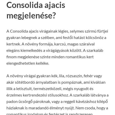
Consolida ajacis
megjelenése?
A Consolida ajacis virágainak légies, selymes szirmú fürtjei
gyakran lebegnek a szélben, ami festői hatást kölcsönöz a
kertnek. A növény formája, karcsú, magas száraival
elegáns kiemelkedés a virágágyások között. A szarkaláb
finom megjelenése szinte minden romantikus kert
elengedhetetlen kelléke.
A növény virágai gyakran kék, lila, rózsaszín, fehér vagy
akár sötétbordó árnyalatban is pompáznak, ami kiválóan
illik a letisztult, természetközeli, mégis nyugodt és
érzelmes kertrendezési stílusokhoz. A szarkaláb látványa a
padon ücsörgő pároknak, vagy a reggeli kávézáshoz kilépő
háziaknak is maradandó élményt nyújt. Nem csoda, hogy a
romantikus irodalom és festészet is rendszeresen