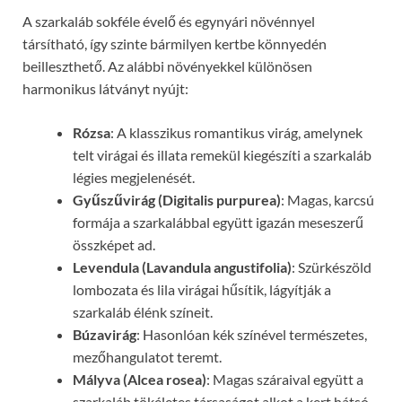
A szarkaláb sokféle évelő és egynyári növénnyel
társítható, így szinte bármilyen kertbe könnyedén
beilleszthető. Az alábbi növényekkel különösen
harmonikus látványt nyújt:
Rózsa
: A klasszikus romantikus virág, amelynek
telt virágai és illata remekül kiegészíti a szarkaláb
légies megjelenését.
Gyűszűvirág (Digitalis purpurea)
: Magas, karcsú
formája a szarkalábbal együtt igazán meseszerű
összképet ad.
Levendula (Lavandula angustifolia)
: Szürkészöld
lombozata és lila virágai hűsítik, lágyítják a
szarkaláb élénk színeit.
Búzavirág
: Hasonlóan kék színével természetes,
mezőhangulatot teremt.
Mályva (Alcea rosea)
: Magas száraival együtt a
szarkaláb tökéletes társaságot alkot a kert hátsó