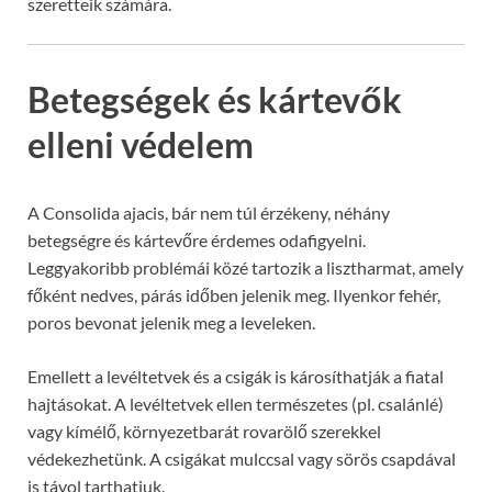
szeretteik számára.
Betegségek és kártevők
elleni védelem
A Consolida ajacis, bár nem túl érzékeny, néhány
betegségre és kártevőre érdemes odafigyelni.
Leggyakoribb problémái közé tartozik a lisztharmat, amely
főként nedves, párás időben jelenik meg. Ilyenkor fehér,
poros bevonat jelenik meg a leveleken.
Emellett a levéltetvek és a csigák is károsíthatják a fiatal
hajtásokat. A levéltetvek ellen természetes (pl. csalánlé)
vagy kímélő, környezetbarát rovarölő szerekkel
védekezhetünk. A csigákat mulccsal vagy sörös csapdával
is távol tarthatjuk.