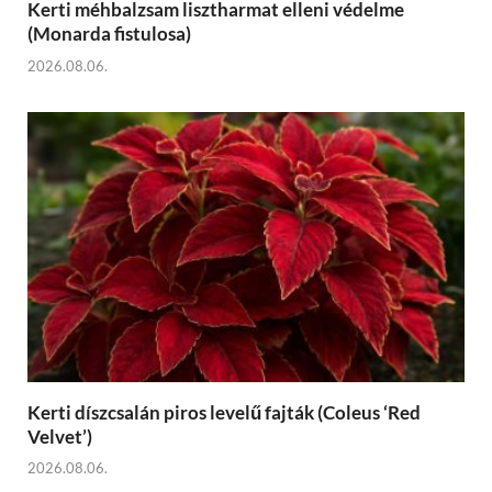
Kerti méhbalzsam lisztharmat elleni védelme
(Monarda fistulosa)
2026.08.06.
Kerti díszcsalán piros levelű fajták (Coleus ‘Red
Velvet’)
2026.08.06.