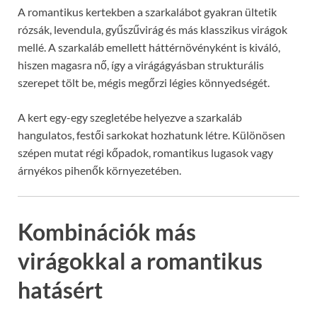
A romantikus kertekben a szarkalábot gyakran ültetik
rózsák, levendula, gyűszűvirág és más klasszikus virágok
mellé. A szarkaláb emellett háttérnövényként is kiváló,
hiszen magasra nő, így a virágágyásban strukturális
szerepet tölt be, mégis megőrzi légies könnyedségét.
A kert egy-egy szegletébe helyezve a szarkaláb
hangulatos, festői sarkokat hozhatunk létre. Különösen
szépen mutat régi kőpadok, romantikus lugasok vagy
árnyékos pihenők környezetében.
Kombinációk más
virágokkal a romantikus
hatásért