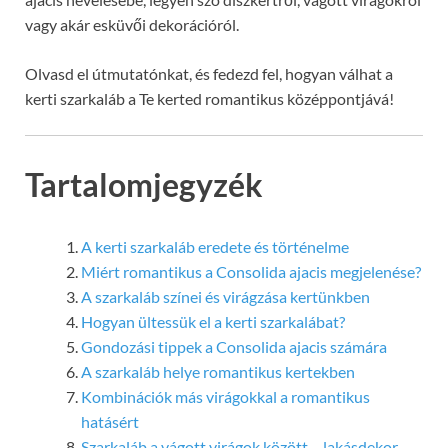
vagy akár esküvői dekorációról.
Olvasd el útmutatónkat, és fedezd fel, hogyan válhat a
kerti szarkaláb a Te kerted romantikus középpontjává!
Tartalomjegyzék
A kerti szarkaláb eredete és történelme
Miért romantikus a Consolida ajacis megjelenése?
A szarkaláb színei és virágzása kertünkben
Hogyan ültessük el a kerti szarkalábat?
Gondozási tippek a Consolida ajacis számára
A szarkaláb helye romantikus kertekben
Kombinációk más virágokkal a romantikus
hatásért
Szarkaláb a vágott virágok között – lakásdekor