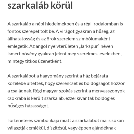
szarkaláb körül
A szarkaláb a népi hiedelmekben és a régi irodalomban is
fontos szerepet tölt be. A virágot gyakran a hűség, az
állhatatosság és az örök szerelem szimbólumaként
emlegetik. Az angol nyelvterületen „larkspur” néven
ismert növény gyakran jelent meg szerelmes levelekben,
mintegy titkos üzenetként.
A szarkalábot a hagyomány szerint a ház bejárata
közelébe ültették, hogy szerencsét és boldogságot hozzon
a családnak. Régi magyar szokás szerint a menyasszonyok
csokrába is került szarkaláb, ezzel kívántak boldog és
hűséges házasságot.
Története és szimbolikája miatt a szarkalábot ma is sokan
választják emlékül, díszítésül, vagy éppen ajándéknak