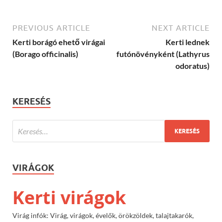
PREVIOUS ARTICLE
NEXT ARTICLE
Kerti borágó ehető virágai
Kerti lednek
(Borago officinalis)
futónövényként (Lathyrus
odoratus)
KERESÉS
VIRÁGOK
Kerti virágok
Virág infók: Virág, virágok, évelők, örökzöldek, talajtakarók,