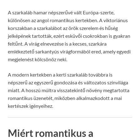
A szarkaláb hamar népszerűvé vált Európa-szerte,
különösen az angol romantikus kertekben. A viktoriánus
korszakban a szarkalábot az örök szerelem és hűség
jelképének tartották, ezért esküvői csokrokban is gyakran
feltűnt. A virág elnevezése is a kecses, szarkára
emlékeztető sarkantyús virágformából ered, amely egyedi
megjelenést kölcsönöz neki.
A modern kertekben a kerti szarkaláb továbbra is
népszerű az egyszerű gondozása és változatos színvilága
miatt. A hosszú múltra visszatekintő növény megtartotta
romantikus üzenetét, miközben alkalmazkodott a mai
kertészek igényeihez.
Miért romantikus a