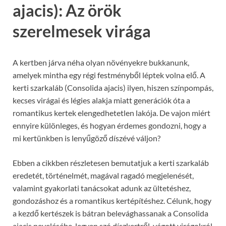
ajacis): Az örök
szerelmesek virága
A kertben járva néha olyan növényekre bukkanunk,
amelyek mintha egy régi festményből léptek volna elő. A
kerti szarkaláb (Consolida ajacis) ilyen, hiszen színpompás,
kecses virágai és légies alakja miatt generációk óta a
romantikus kertek elengedhetetlen lakója. De vajon miért
ennyire különleges, és hogyan érdemes gondozni, hogy a
mi kertünkben is lenyűgöző díszévé váljon?
Ebben a cikkben részletesen bemutatjuk a kerti szarkaláb
eredetét, történelmét, magával ragadó megjelenését,
valamint gyakorlati tanácsokat adunk az ültetéshez,
gondozáshoz és a romantikus kertépítéshez. Célunk, hogy
a kezdő kertészek is bátran belevághassanak a Consolida
ajacis nevelésébe, legyen szó díszkertről, vágott virágokról