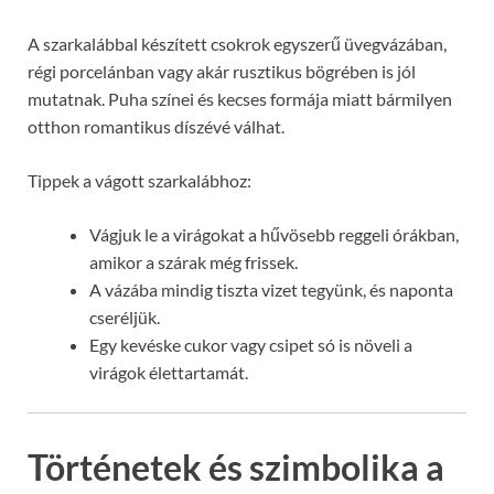
A szarkalábbal készített csokrok egyszerű üvegvázában,
régi porcelánban vagy akár rusztikus bögrében is jól
mutatnak. Puha színei és kecses formája miatt bármilyen
otthon romantikus díszévé válhat.
Tippek a vágott szarkalábhoz:
Vágjuk le a virágokat a hűvösebb reggeli órákban,
amikor a szárak még frissek.
A vázába mindig tiszta vizet tegyünk, és naponta
cseréljük.
Egy kevéske cukor vagy csipet só is növeli a
virágok élettartamát.
Történetek és szimbolika a