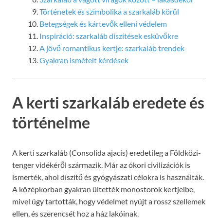
Történetek és szimbolika a szarkaláb körül
Betegségek és kártevők elleni védelem
Inspiráció: szarkaláb díszítések esküvőkre
A jövő romantikus kertje: szarkaláb trendek
Gyakran ismételt kérdések
A kerti szarkaláb eredete és
történelme
A kerti szarkaláb (Consolida ajacis) eredetileg a Földközi-
tenger vidékéről származik. Már az ókori civilizációk is
ismerték, ahol díszítő és gyógyászati célokra is használták.
A középkorban gyakran ültették monostorok kertjeibe,
mivel úgy tartották, hogy védelmet nyújt a rossz szellemek
ellen, és szerencsét hoz a ház lakóinak.