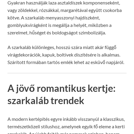
Gyakran használják laza asztaldíszek komponenseként,
vagy zöldekkel, rózsákkal, margarétával együtt csokorba
kötve. A szarkaláb menyasszonyi hajdíszként,
gomblyukvirágként is megállja a helyét, miközben a
szerelmet, hűséget és boldogságot szimbolizálja.
A szarkaláb különleges, hosszú szára miatt akár függő
virágdekorációk, kapuk, boltívek díszítésére is alkalmas.
Szárított formában tartós emlék lehet az esküvő napjáról.
A jövő romantikus kertje:
szarkaláb trendek
A modern kertépítés egyre inkább visszanyúl a klasszikus,
természetközeli stílushoz, amelynek egyik fő eleme a kerti
szarkaláb. Az újabb fajták már nemcsak színben, hanem