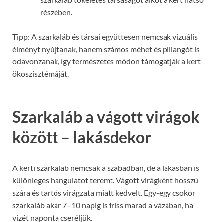
részében.
Tipp: A szarkaláb és társai együttesen nemcsak vizuális
élményt nyújtanak, hanem számos méhet és pillangót is
odavonzanak, így természetes módon támogatják a kert
ökoszisztémáját.
Szarkaláb a vágott virágok
között – lakásdekor
A kerti szarkaláb nemcsak a szabadban, de a lakásban is
különleges hangulatot teremt. Vágott virágként hosszú
szára és tartós virágzata miatt kedvelt. Egy-egy csokor
szarkaláb akár 7–10 napig is friss marad a vázában, ha
vizét naponta cseréljük.