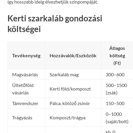
így hosszabb ideig élvezhetjük színpompáját.
Kerti szarkaláb gondozási
költségei
Átlagos
Tevékenység
Hozzávalók/Eszközök
költség
(Ft)
Magvásárlás
Szarkaláb mag
300–600
Ültetőföld
500–1500
Kerti föld/komposzt
vásárlás
(zsák)
Támrendszer
Pálca, kötöző zsinór
150–500
0–1000
Trágyázás
Komposzt/trágya
(saját/bolt)
kb. 0