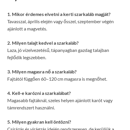
1. Mikor érdemes elvetni a kerti szarkaláb magját?
Tavasszal, április elején vagy ősszel, szeptember végén
ajánlott a magvetés.
2. Milyen talajt kedvel a szarkaláb?
Laza, jó vízelvezetésű, tápanyagban gazdag talajban
fejlődik legszebben.
3. Milyen magasra nő a szarkaláb?
Fajtától függően 60–120 cm magasra is megnőhet.
4. Kell-e karózni a szarkalábat?
Magasabb fajtáknál, szeles helyen ajánlott karót vagy
támrendszert használni.
5. Milyen gyakran kell öntözni?
Csírázás és virágzás idején rendszeresen, de kerüljük a