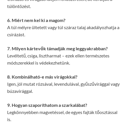
túlöntözést.
6. Miért nem kel ki a magom?
A túl mélyre ültetett vagy túl száraz talaj akadályozhatja a
csírázást.
7. Milyen kártevők támadják meg leggyakrabban?
Levéltetű, csiga, lisztharmat – ezek ellen természetes
módszerekkel is védekezhetünk.
8. Kombinálható-e más virágokkal?
Igen, jól mutat rózsával, levendulával, gyűszűvirággal vagy
búzavirággal.
9. Hogyan szaporíthatom a szarkalábat?
Legkönnyebben magvetéssel, de egyes fajták tőosztással
is.