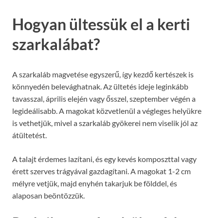
Hogyan ültessük el a kerti
szarkalábat?
A szarkaláb magvetése egyszerű, így kezdő kertészek is
könnyedén belevághatnak. Az ültetés ideje leginkább
tavasszal, április elején vagy ősszel, szeptember végén a
legideálisabb. A magokat közvetlenül a végleges helyükre
is vethetjük, mivel a szarkaláb gyökerei nem viselik jól az
átültetést.
A talajt érdemes lazítani, és egy kevés komposzttal vagy
érett szerves trágyával gazdagítani. A magokat 1-2 cm
mélyre vetjük, majd enyhén takarjuk be földdel, és
alaposan beöntözzük.