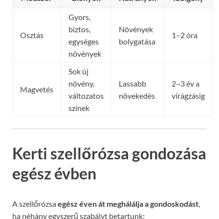
Gyors,
biztos,
Növények
Osztás
1–2 óra
egységes
bolygatása
növények
Sok új
növény,
Lassabb
2–3 év a
Magvetés
változatos
növekedés
virágzásig
színek
Kerti szellőrózsa gondozása
egész évben
A szellőrózsa
egész éven át meghálálja a gondoskodást
,
ha néhány egyszerű szabályt betartunk: