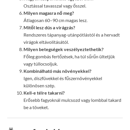
Osztással tavasszal vagy ősszel.
Milyen magasra nő meg?
Átlagosan 60–90 cm magas lesz.
Mitől lesz dús a virágzás?
Rendszeres tápanyag-utánpótlástól és a hervadt
virágok eltávolításától.
Milyen betegségek veszélyeztethetik?
Főleg gombás fertőzések, ha túl sűrűn ültetjük
vagy túllocsoljuk.
Kombinálható más növényekkel?
Igen, díszfüvekkel és fűszernövényekkel
különösen szép.
Kell-e télre takarni?
Erősebb fagyoknál mulcsozd vagy lombbal takard
be a töveket.