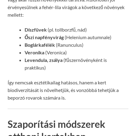
érvényesülnek a fehér-lila virágok a következő növények
mellett:
Díszfüvek
(pl. tollborzfű, nád)
Őszi napfényvirág
(Helenium autumnale)
Boglárkafélék
(Ranunculus)
Veronika
(Veronica)
Levendula, zsálya
(fűszernövényként is
praktikus)
Így nemcsak esztétikailag hatásos, hanem a kert
biodiverzitását is növelhetjük, és vonzóbbá tehetjük a
beporzó rovarok számára is.
Szaporítási módszerek