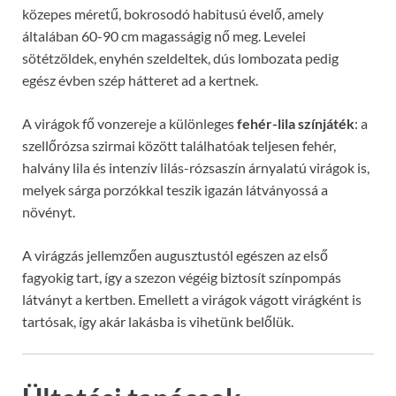
közepes méretű, bokrosodó habitusú évelő, amely
általában 60-90 cm magasságig nő meg. Levelei
sötétzöldek, enyhén szeldeltek, dús lombozata pedig
egész évben szép hátteret ad a kertnek.
A virágok fő vonzereje a különleges
fehér-lila színjáték
: a
szellőrózsa szirmai között találhatóak teljesen fehér,
halvány lila és intenzív lilás-rózsaszín árnyalatú virágok is,
melyek sárga porzókkal teszik igazán látványossá a
növényt.
A virágzás jellemzően augusztustól egészen az első
fagyokig tart, így a szezon végéig biztosít színpompás
látványt a kertben. Emellett a virágok vágott virágként is
tartósak, így akár lakásba is vihetünk belőlük.