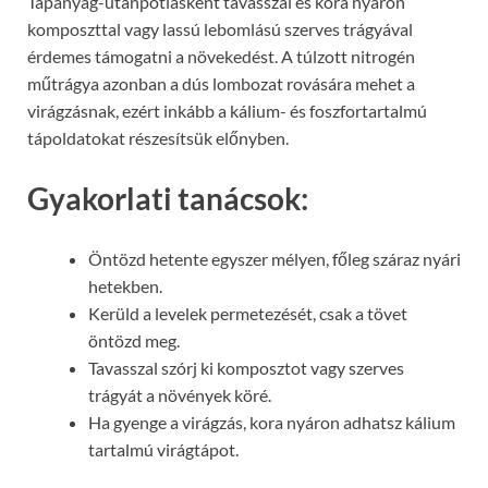
Tápanyag-utánpótlásként tavasszal és kora nyáron
komposzttal vagy lassú lebomlású szerves trágyával
érdemes támogatni a növekedést. A túlzott nitrogén
műtrágya azonban a dús lombozat rovására mehet a
virágzásnak, ezért inkább a kálium- és foszfortartalmú
tápoldatokat részesítsük előnyben.
Gyakorlati tanácsok:
Öntözd hetente egyszer mélyen, főleg száraz nyári
hetekben.
Kerüld a levelek permetezését, csak a tövet
öntözd meg.
Tavasszal szórj ki komposztot vagy szerves
trágyát a növények köré.
Ha gyenge a virágzás, kora nyáron adhatsz kálium
tartalmú virágtápot.