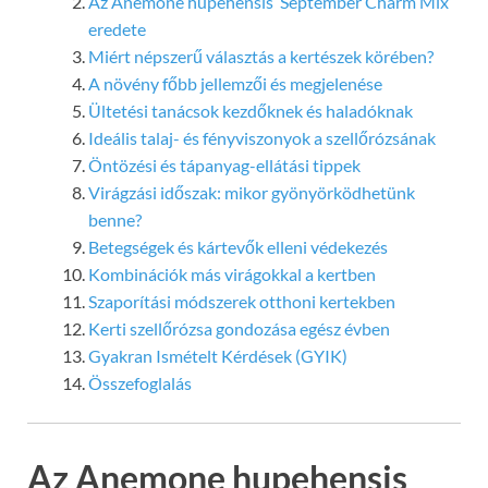
Az Anemone hupehensis ‘September Charm Mix’
eredete
Miért népszerű választás a kertészek körében?
A növény főbb jellemzői és megjelenése
Ültetési tanácsok kezdőknek és haladóknak
Ideális talaj- és fényviszonyok a szellőrózsának
Öntözési és tápanyag-ellátási tippek
Virágzási időszak: mikor gyönyörködhetünk
benne?
Betegségek és kártevők elleni védekezés
Kombinációk más virágokkal a kertben
Szaporítási módszerek otthoni kertekben
Kerti szellőrózsa gondozása egész évben
Gyakran Ismételt Kérdések (GYIK)
Összefoglalás
Az Anemone hupehensis