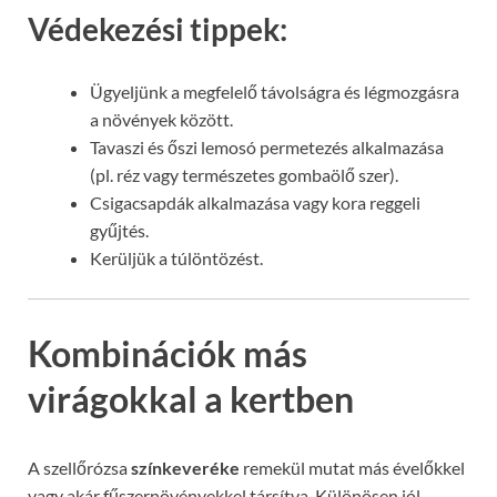
Védekezési tippek:
Ügyeljünk a megfelelő távolságra és légmozgásra
a növények között.
Tavaszi és őszi lemosó permetezés alkalmazása
(pl. réz vagy természetes gombaölő szer).
Csigacsapdák alkalmazása vagy kora reggeli
gyűjtés.
Kerüljük a túlöntözést.
Kombinációk más
virágokkal a kertben
A szellőrózsa
színkeveréke
remekül mutat más évelőkkel
vagy akár fűszernövényekkel társítva. Különösen jól