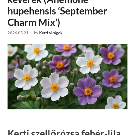
hupehensis ‘September
Charm Mix’)
2026.05.21.
-
by
Kerti virágok
Kerti szellőrózsa fehér-lila