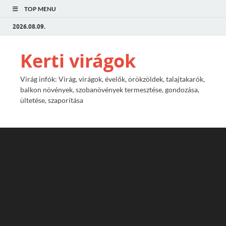
TOP MENU
2026.08.09.
Kerti virágok
Virág infók: Virág, virágok, évelők, örökzöldek, talajtakarók,
balkon növények, szobanövények termesztése, gondozása,
ültetése, szaporítása