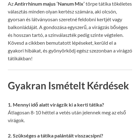
Az
Antirrhinum majus ‘Nanum Mix’
törpe tátika tökéletes
választás minden olyan kertész számára, aki olcsón,
gyorsan és látványosan szeretné feldobni kertjét vagy
balkonládáját. A gondozása egyszerű, a virágzás bőséges
és hosszan tartó, a színválaszték pedig szinte végtelen.
Kövesd a cikkben bemutatott lépéseket, kerüld el a
gyakori hibákat, és gyönyörködj egész szezonban a virágzó
tátikákban!
Gyakran Ismételt Kérdések
1. Mennyi idő alatt virágzik ki a kerti tátika?
Átlagosan 8-10 héttel a vetés után jelennek meg az első
virágok.
2. Szükséges a tátika palántáit visszacsípni?