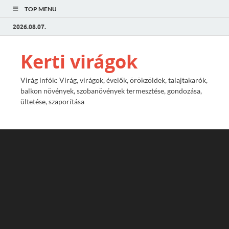
TOP MENU
2026.08.07.
Kerti virágok
Virág infók: Virág, virágok, évelők, örökzöldek, talajtakarók,
balkon növények, szobanövények termesztése, gondozása,
ültetése, szaporítása