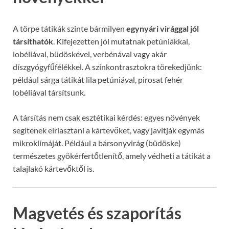
A törpe tátikák szinte bármilyen
egynyári virággal jól
társíthatók
. Kifejezetten jól mutatnak petúniákkal,
lobéliával, büdöskével, verbénával vagy akár
díszgyógyfűfélékkel. A színkontrasztokra törekedjünk:
például sárga tátikát lila petúniával, pirosat fehér
lobéliával társítsunk.
A társítás nem csak esztétikai kérdés: egyes növények
segítenek elriasztani a kártevőket, vagy javítják egymás
mikroklímáját. Például a bársonyvirág (büdöske)
természetes gyökérfertőtlenítő, amely védheti a tátikát a
talajlakó kártevőktől is.
Magvetés és szaporítás