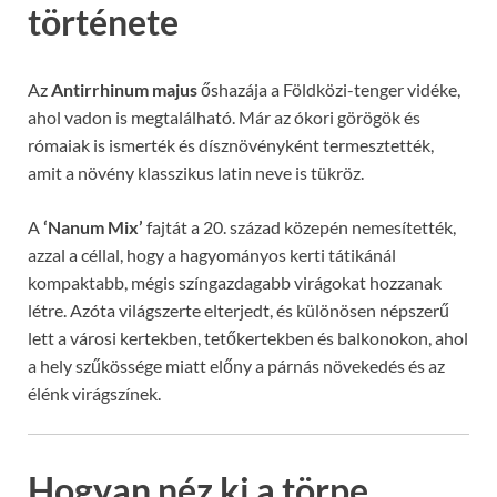
története
Az
Antirrhinum majus
őshazája a Földközi-tenger vidéke,
ahol vadon is megtalálható. Már az ókori görögök és
rómaiak is ismerték és dísznövényként termesztették,
amit a növény klasszikus latin neve is tükröz.
A
‘Nanum Mix’
fajtát a 20. század közepén nemesítették,
azzal a céllal, hogy a hagyományos kerti tátikánál
kompaktabb, mégis színgazdagabb virágokat hozzanak
létre. Azóta világszerte elterjedt, és különösen népszerű
lett a városi kertekben, tetőkertekben és balkonokon, ahol
a hely szűkössége miatt előny a párnás növekedés és az
élénk virágszínek.
Hogyan néz ki a törpe