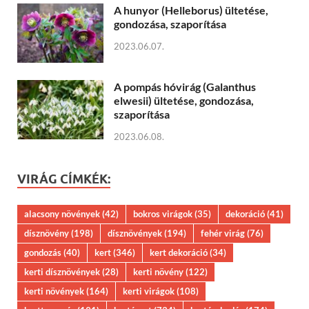
A hunyor (Helleborus) ültetése,
gondozása, szaporítása
2023.06.07.
A pompás hóvirág (Galanthus
elwesii) ültetése, gondozása,
szaporítása
2023.06.08.
VIRÁG CÍMKÉK:
alacsony növények
(42)
bokros virágok
(35)
dekoráció
(41)
dísznövény
(198)
dísznövények
(194)
fehér virág
(76)
gondozás
(40)
kert
(346)
kert dekoráció
(34)
kerti dísznövények
(28)
kerti növény
(122)
kerti növények
(164)
kerti virágok
(108)