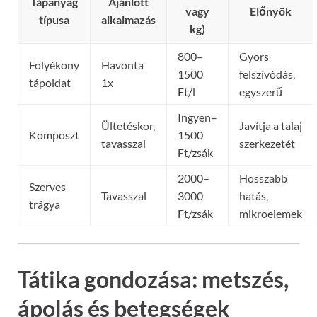
Tápanyag
Ajánlott
vagy
Előnyök
típusa
alkalmazás
kg)
800–
Gyors
Folyékony
Havonta
1500
felszívódás,
tápoldat
1x
Ft/l
egyszerű
Ingyen–
Ültetéskor,
Javítja a talaj
Komposzt
1500
tavasszal
szerkezetét
Ft/zsák
2000–
Hosszabb
Szerves
Tavasszal
3000
hatás,
trágya
Ft/zsák
mikroelemek
Tátika gondozása: metszés,
ápolás és betegségek