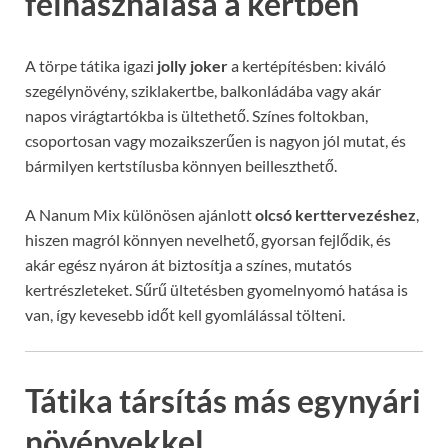
felhasználása a kertben
A törpe tátika igazi
jolly joker
a kertépítésben: kiváló
szegélynövény, sziklakertbe, balkonládába vagy akár
napos virágtartókba is ültethető. Színes foltokban,
csoportosan vagy mozaikszerűen is nagyon jól mutat, és
bármilyen kertstílusba könnyen beilleszthető.
A Nanum Mix különösen ajánlott
olcsó kerttervezéshez
,
hiszen magról könnyen nevelhető, gyorsan fejlődik, és
akár egész nyáron át biztosítja a színes, mutatós
kertrészleteket. Sűrű ültetésben gyomelnyomó hatása is
van, így kevesebb időt kell gyomlálással tölteni.
Tátika társítás más egynyári
növényekkel