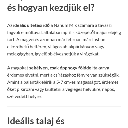
és hogyan kezdjük el?
Az
ideális ültetési idő
a Nanum Mix számára a tavaszi
fagyok elmúltával, általában április közepétől május elejéig
tart. A magvetés azonban már február-márciusban
elkezdhető beltéren, világos ablakpárkányon vagy
melegágyban, így előbb élvezhetjük a virágokat.
A magokat
sekélyen, csak épphogy földdel takarva
érdemes elvetni, mert a csírázáshoz fényre van szükségük.
Amint a palánták elérik a 5-7 cm-es magasságot, érdemes
őket pikírozni vagy kiültetni a végleges helyükre, napos,
szélvédett helyre.
Ideális talaj és