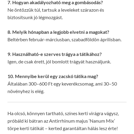
7. Hogyan akadályozható meg a gombásodás?
Ne öntözzük túl, tartsuk a leveleket szárazon és
biztosítsunk jó légmozgást.
8. Melyik hónapban a legjobb elvetni a magokat?
Beltérben február-márciusban, szabadföldön áprilisban.
9. Használható-e szerves trágya a tátikához?
Igen, de csak érett, jól bomlott trágyát használjunk.
10. Mennyibe kerül egy zacskó tátika mag?
Általában 300–600 Ft egy keverékcsomag, ami 30–50
növényhez is elég.
Ha olcsó, könnyen tartható, színes kerti virágra vágysz,
próbáld ki bátran az Antirrhinum majus ‘Nanum Mix’
törpe kerti tátikát – kerted garantáltan hálás lesz érte!