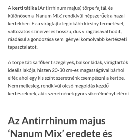
A
kerti tátika
(Antirrhinum majus) törpe fajtái, és
különösen a ‘Nanum Mix’, rendkívül népszerűek a hazai
kertekben. Ez a virágfajta leginkább kicsiny termetével,
változatos színeivel és hosszú, dús virágzásával hódít,
ráadásul a gondozása sem igényel komolyabb kertészeti
tapasztalatot.
A törpe tátika főként szegélyek, balkonládák, virágtartók
ideális lakója, hiszen 20-30 cm-es magasságával bárhol
elfér, ahol egy kis színt szeretnénk csempészni a kertbe.
Nem mellesleg, rendkívül olcsó megoldás kezdő
kertészeknek, akik szeretnének gyors sikerélményt elérni.
Az Antirrhinum majus
‘Nanum Mix’ eredete és