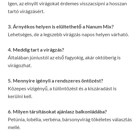
Igen, az elnyílt virágokat érdemes visszacsípni a hosszan
tartó virágzásért.
3. Árnyékos helyen is elültethető a Nanum Mix?
Lehetséges, de a legszebb virágzás napos helyen várható.
4. Meddig tart a virágzás?
Általában júniustól az első fagyokig, akár októberig is
virágozhat.
5. Mennyire igényli a rendszeres öntözést?
Közepes vízigényű, a túlöntözést és a kiszáradást is
kerülni kell.
6. Milyen társításokat ajánlasz balkonládába?
Petúnia, lobélia, verbéna, bársonyvirág tökéletes választás
mellé.