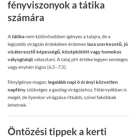
fényviszonyok a tátika
számára
A
tátika
nem különösebben igényes a talajra, de a
legszebb virágzás érdekében érdemes
laza szerkezetű, jó
vízáteresztő képességű, középkötött vagy homokos
vályogtalajt
választani. A talaj pH-értéke legyen semleges
vagy enyhén lúgos (6,5–7,5).
Fényigénye magas:
legalább napi 6 órányi közvetlen
napfény
szükséges a gazdag virágzáshoz. Félárnyékban is
megél, de ilyenkor virágzása ritkább, színei fakóbbak
lehetnek.
Öntözési tippek a kerti