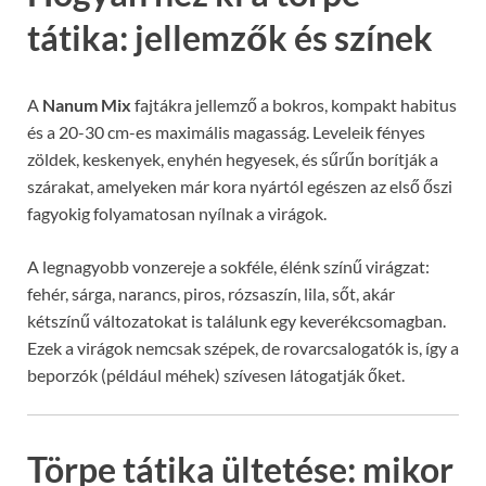
tátika: jellemzők és színek
A
Nanum Mix
fajtákra jellemző a bokros, kompakt habitus
és a 20-30 cm-es maximális magasság. Leveleik fényes
zöldek, keskenyek, enyhén hegyesek, és sűrűn borítják a
szárakat, amelyeken már kora nyártól egészen az első őszi
fagyokig folyamatosan nyílnak a virágok.
A legnagyobb vonzereje a sokféle, élénk színű virágzat:
fehér, sárga, narancs, piros, rózsaszín, lila, sőt, akár
kétszínű változatokat is találunk egy keverékcsomagban.
Ezek a virágok nemcsak szépek, de rovarcsalogatók is, így a
beporzók (például méhek) szívesen látogatják őket.
Törpe tátika ültetése: mikor