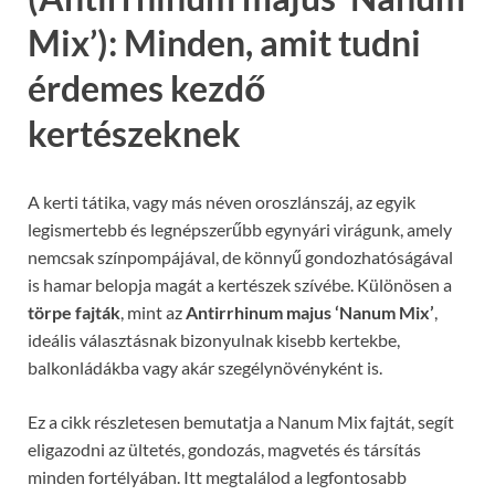
Mix’): Minden, amit tudni
érdemes kezdő
kertészeknek
A kerti tátika, vagy más néven oroszlánszáj, az egyik
legismertebb és legnépszerűbb egynyári virágunk, amely
nemcsak színpompájával, de könnyű gondozhatóságával
is hamar belopja magát a kertészek szívébe. Különösen a
törpe fajták
, mint az
Antirrhinum majus ‘Nanum Mix’
,
ideális választásnak bizonyulnak kisebb kertekbe,
balkonládákba vagy akár szegélynövényként is.
Ez a cikk részletesen bemutatja a Nanum Mix fajtát, segít
eligazodni az ültetés, gondozás, magvetés és társítás
minden fortélyában. Itt megtalálod a legfontosabb