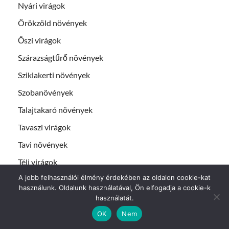
Nyári virágok
Örökzöld növények
Őszi virágok
Szárazságtűrő növények
Sziklakerti növények
Szobanövények
Talajtakaró növények
Tavaszi virágok
Tavi növények
Téli virágok
A jobb felhasználói élmény érdekében az oldalon cookie-kat
Vendégposztok
használunk. Oldalunk használatával, Ön elfogadja a cookie-k
Virág fajták
használatát.
Virágok gondozása
OK
Nem