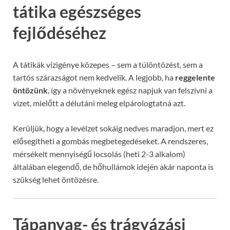
tátika egészséges
fejlődéséhez
A tátikák vízigénye közepes – sem a túlöntözést, sem a
tartós szárazságot nem kedvelik. A legjobb, ha
reggelente
öntözünk
, így a növényeknek egész napjuk van felszívni a
vizet, mielőtt a délutáni meleg elpárologtatná azt.
Kerüljük, hogy a levélzet sokáig nedves maradjon, mert ez
elősegítheti a gombás megbetegedéseket. A rendszeres,
mérsékelt mennyiségű locsolás (heti 2-3 alkalom)
általában elegendő, de hőhullámok idején akár naponta is
szükség lehet öntözésre.
Tápanyag- és trágyázási