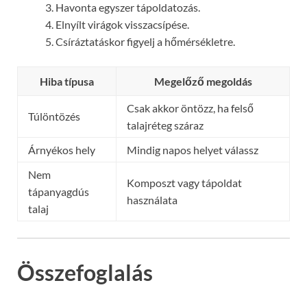
Havonta egyszer tápoldatozás.
Elnyílt virágok visszacsípése.
Csíráztatáskor figyelj a hőmérsékletre.
Hiba típusa
Megelőző megoldás
Csak akkor öntözz, ha felső
Túlöntözés
talajréteg száraz
Árnyékos hely
Mindig napos helyet válassz
Nem
Komposzt vagy tápoldat
tápanyagdús
használata
talaj
Összefoglalás