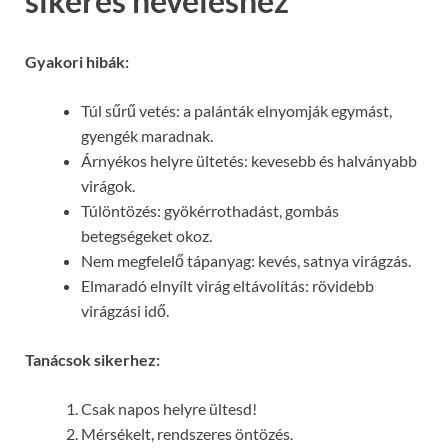
sikeres neveléshez
Gyakori hibák:
Túl sűrű vetés: a palánták elnyomják egymást,
gyengék maradnak.
Árnyékos helyre ültetés: kevesebb és halványabb
virágok.
Túlöntözés: gyökérrothadást, gombás
betegségeket okoz.
Nem megfelelő tápanyag: kevés, satnya virágzás.
Elmaradó elnyílt virág eltávolítás: rövidebb
virágzási idő.
Tanácsok sikerhez:
Csak napos helyre ültesd!
Mérsékelt, rendszeres öntözés.