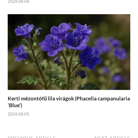
2026.08.06.
Kerti mézontófű lila virágok (Phacelia campanularia
‘Blue’)
2026.08.05.