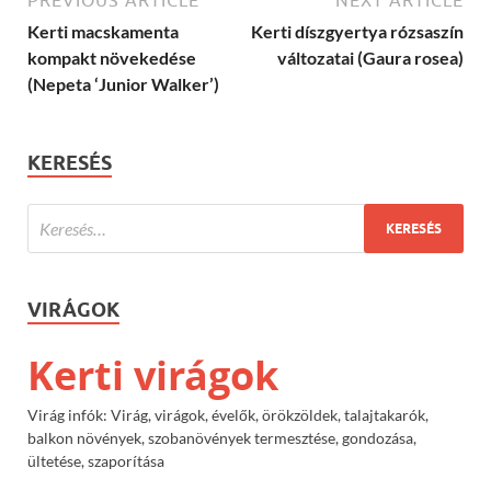
PREVIOUS ARTICLE
NEXT ARTICLE
Kerti macskamenta
Kerti díszgyertya rózsaszín
kompakt növekedése
változatai (Gaura rosea)
(Nepeta ‘Junior Walker’)
KERESÉS
VIRÁGOK
Kerti virágok
Virág infók: Virág, virágok, évelők, örökzöldek, talajtakarók,
balkon növények, szobanövények termesztése, gondozása,
ültetése, szaporítása