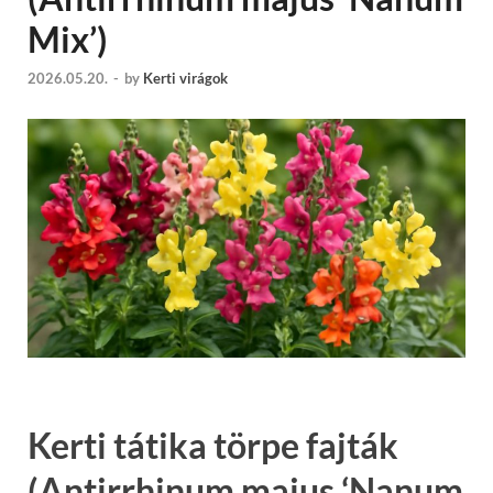
Mix’)
2026.05.20.
-
by
Kerti virágok
Kerti tátika törpe fajták
(Antirrhinum majus ‘Nanum