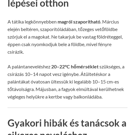
lépései otthon
A tátika legkönnyebben
magról szaporítható
. Március
elején beltéren, szaporítóládában, tőzeges vetőföldbe
szórjuk el a magokat. Ne takarjuk be vastag földréteggel,
éppen csak nyomkodjuk bele a földbe, mivel fényre
csírázik.
A palántaneveléshez
20–22°C hőmérséklet
szükséges, a
csírázás 10–14 napot vesz igénybe. Átültetéskor a
palántákat óvatosan ültessük ki legalább 10–15 cm-es
tőtávolságra. Májusban, a fagyok elmúltával kerülhetnek
végleges helyükre a kertbe vagy balkonládába.
Gyakori hibák és tanácsok a