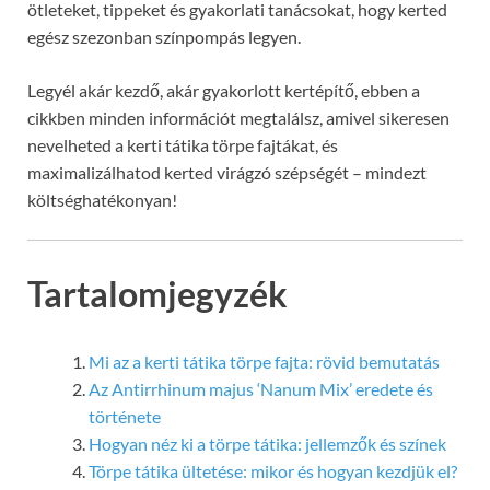
ötleteket, tippeket és gyakorlati tanácsokat, hogy kerted
egész szezonban színpompás legyen.
Legyél akár kezdő, akár gyakorlott kertépítő, ebben a
cikkben minden információt megtalálsz, amivel sikeresen
nevelheted a kerti tátika törpe fajtákat, és
maximalizálhatod kerted virágzó szépségét – mindezt
költséghatékonyan!
Tartalomjegyzék
Mi az a kerti tátika törpe fajta: rövid bemutatás
Az Antirrhinum majus ‘Nanum Mix’ eredete és
története
Hogyan néz ki a törpe tátika: jellemzők és színek
Törpe tátika ültetése: mikor és hogyan kezdjük el?