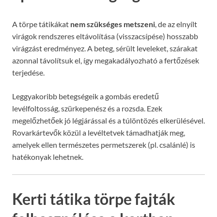
A törpe tátikákat
nem szükséges metszeni
, de az elnyílt
virágok rendszeres eltávolítása (visszacsípése) hosszabb
virágzást eredményez. A beteg, sérült leveleket, szárakat
azonnal távolítsuk el, így megakadályozható a fertőzések
terjedése.
Leggyakoribb betegségeik a gombás eredetű
levélfoltosság, szürkepenész és a rozsda. Ezek
megelőzhetőek jó légjárással és a túlöntözés elkerülésével.
Rovarkártevők közül a levéltetvek támadhatják meg,
amelyek ellen természetes permetszerek (pl. csalánlé) is
hatékonyak lehetnek.
Kerti tátika törpe fajták