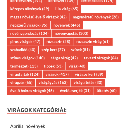
kerttervezés
(191)
kertészet
(734)
kertészkedés
(174)
közepes növények
(49)
lila virág
(65)
magas növésű évelő virágok
(42)
nagyméretű növények
(28)
népszerű virágok
(95)
növények
(445)
növénygondozás
(134)
növényápolás
(303)
piros virágok
(47)
rózsaszín
(28)
rózsaszín virág
(61)
szabadidő
(40)
szép kert
(27)
színek
(81)
színes virágok
(140)
sárga virág
(42)
tavaszi virágok
(64)
természet
(113)
tippek
(53)
virág
(40)
virágfajták
(124)
virágok
(417)
virágos kert
(39)
virágzás
(65)
virágágyás
(163)
virágültetés
(30)
évelő bokros virágok
(46)
évelő cserjék
(31)
ültetés
(60)
VIRÁGOK KATEGÓRIÁI:
Áprilisi növények