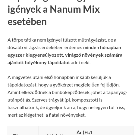
igények a Nanum Mix
esetében
A törpe tátika nem igényel túlzott műtrágyázást, de a
dúsabb virágzás érdekében érdemes
minden hónapban
egyszer kiegyensúlyozott, virágzó növények számára
ajánlott folyékony tápoldatot
adni neki.
A magvetés utáni első hónapban inkább kerüljük a
tápoldatozást, hogy a gyökérzet megfelelően fejlődjön.
Amint elkezdődnek a bimbóképződések, jöhet a tápanyag-
utánpótlás. Szerves trágyát (pl. komposztot) is
használhatunk, de ügyeljünk arra, hogy ne legyen túl friss,
mert az kiégetheti a fiatal növényeket.
Ár (Ft/l