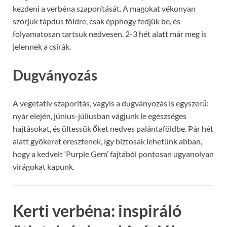
kezdeni a verbéna szaporítását. A magokat vékonyan
szórjuk tápdús földre, csak épphogy fedjük be, és
folyamatosan tartsuk nedvesen. 2-3 hét alatt már meg is
jelennek a csírák.
Dugványozás
A vegetatív szaporítás, vagyis a dugványozás is egyszerű:
nyár elején, június-júliusban vágjunk le egészséges
hajtásokat, és ültessük őket nedves palántaföldbe. Pár hét
alatt gyökeret eresztenek, így biztosak lehetünk abban,
hogy a kedvelt ‘Purple Gem’ fajtából pontosan ugyanolyan
virágokat kapunk.
Kerti verbéna: inspiráló