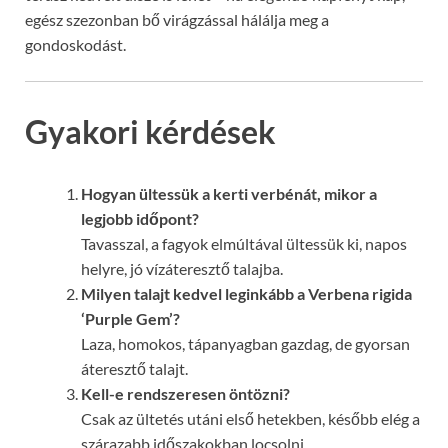
egész szezonban bő virágzással hálálja meg a
gondoskodást.
Gyakori kérdések
Hogyan ültessük a kerti verbénát, mikor a
legjobb időpont?
Tavasszal, a fagyok elmúltával ültessük ki, napos
helyre, jó vízáteresztő talajba.
Milyen talajt kedvel leginkább a Verbena rigida
‘Purple Gem’?
Laza, homokos, tápanyagban gazdag, de gyorsan
áteresztő talajt.
Kell-e rendszeresen öntözni?
Csak az ültetés utáni első hetekben, később elég a
szárazabb időszakokban locsolni.