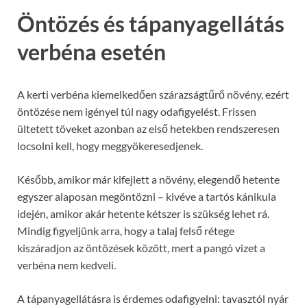
Öntözés és tápanyagellátás
verbéna esetén
A kerti verbéna kiemelkedően szárazságtűrő növény, ezért
öntözése nem igényel túl nagy odafigyelést. Frissen
ültetett töveket azonban az első hetekben rendszeresen
locsolni kell, hogy meggyökeresedjenek.
Később, amikor már kifejlett a növény, elegendő hetente
egyszer alaposan megöntözni – kivéve a tartós kánikula
idején, amikor akár hetente kétszer is szükség lehet rá.
Mindig figyeljünk arra, hogy a talaj felső rétege
kiszáradjon az öntözések között, mert a pangó vizet a
verbéna nem kedveli.
A tápanyagellátásra is érdemes odafigyelni: tavasztól nyár