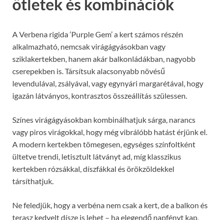
ötletek és kombinációk
A Verbena rigida ‘Purple Gem’ a kert számos részén
alkalmazható, nemcsak virágágyásokban vagy
sziklakertekben, hanem akár balkonládákban, nagyobb
cserepekben is. Társítsuk alacsonyabb növésű
levendulával, zsályával, vagy egynyári margarétával, hogy
igazán látványos, kontrasztos összeállítás szülessen.
Színes virágágyásokban kombinálhatjuk sárga, narancs
vagy piros virágokkal, hogy még vibrálóbb hatást érjünk el.
A modern kertekben tömegesen, egységes színfoltként
ültetve trendi, letisztult látványt ad, míg klasszikus
kertekben rózsákkal, díszfákkal és örökzöldekkel
társíthatjuk.
Ne feledjük, hogy a verbéna nem csak a kert, de a balkon és
terasz kedvelt dísze is lehet – ha elegendő napfényt kap,