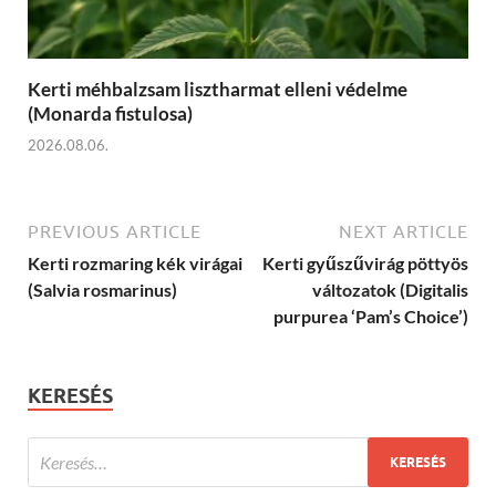
Kerti méhbalzsam lisztharmat elleni védelme
(Monarda fistulosa)
2026.08.06.
PREVIOUS ARTICLE
NEXT ARTICLE
Kerti rozmaring kék virágai
Kerti gyűszűvirág pöttyös
(Salvia rosmarinus)
változatok (Digitalis
purpurea ‘Pam’s Choice’)
KERESÉS