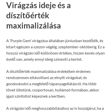
Virágzás ideje és a
díszítőérték
maximalizálása
A ‘Purple Gem’ virágzása általában júniusban kezdődik, és
kitart egészen a szezon végéig, szeptember-októberig. Ez a
hosszú virágzási idő különösen értékes, hiszen kevés olyan
évelő van, amely ennyi ideig színesíti a kertet.
A díszítőérték maximalizálása érdekében érdemes
rendszeresen eltávolítani az elnyílt virágokat, és
gondoskodni a megfelelő tápanyagellátásról. Ha több
tövet ültetünk, csoportosan, hullámzó formában, akkor
igazi színfoltot képeznek a kertben.
A virágzási idő meghosszabbításához az is hozzájárul, ha a