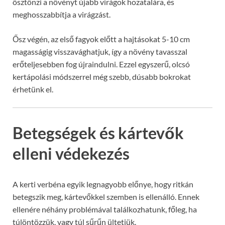
ösztönzi a növényt újabb virágok hozatalára, és
meghosszabbítja a virágzást.
Ősz végén, az első fagyok előtt a hajtásokat 5-10 cm
magasságig visszavághatjuk, így a növény tavasszal
erőteljesebben fog újraindulni. Ezzel egyszerű, olcsó
kertápolási módszerrel még szebb, dúsabb bokrokat
érhetünk el.
Betegségek és kártevők
elleni védekezés
A kerti verbéna egyik legnagyobb előnye, hogy ritkán
betegszik meg, kártevőkkel szemben is ellenálló. Ennek
ellenére néhány problémával találkozhatunk, főleg, ha
túlöntözzük, vagy túl sűrűn ültetjük.