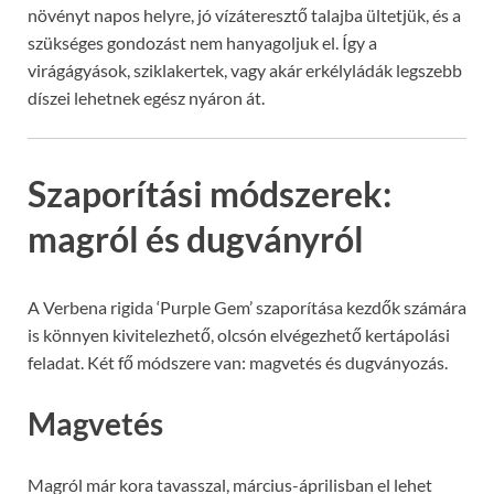
növényt napos helyre, jó vízáteresztő talajba ültetjük, és a
szükséges gondozást nem hanyagoljuk el. Így a
virágágyások, sziklakertek, vagy akár erkélyládák legszebb
díszei lehetnek egész nyáron át.
Szaporítási módszerek:
magról és dugványról
A Verbena rigida ‘Purple Gem’ szaporítása kezdők számára
is könnyen kivitelezhető, olcsón elvégezhető kertápolási
feladat. Két fő módszere van: magvetés és dugványozás.
Magvetés
Magról már kora tavasszal, március-áprilisban el lehet