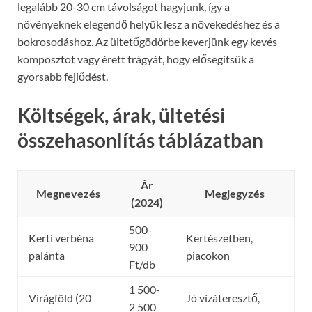
legalább 20-30 cm távolságot hagyjunk, így a
növényeknek elegendő helyük lesz a növekedéshez és a
bokrosodáshoz. Az ültetőgödörbe keverjünk egy kevés
komposztot vagy érett trágyát, hogy elősegítsük a
gyorsabb fejlődést.
Költségek, árak, ültetési
összehasonlítás táblázatban
Ár
Megnevezés
Megjegyzés
(2024)
500-
Kerti verbéna
Kertészetben,
900
palánta
piacokon
Ft/db
1 500-
Virágföld (20
Jó vízáteresztő,
2 500