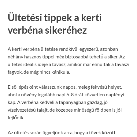
Ültetési tippek a kerti
verbéna sikeréhez
A kerti verbéna ültetése rendkívül egyszerű, azonban
néhány hasznos tippel még biztosabbá tehető a siker. Az
ültetés ideális ideje a tavasz, amikor már elmúltak a tavaszi
fagyok, de még nincs kánikula.
Első lépésként válasszunk napos, meleg fekvésű helyet,
ahol a növény legalább napi 6-8 órát közvetlen napfényt
kap. A verbéna kedveli a tápanyagban gazdag, jó
vízelvezetésű talajt, de közepes minőségű földben is jól
fejlődik.
Az ültetés során ügyeljünk arra, hogy a tövek között