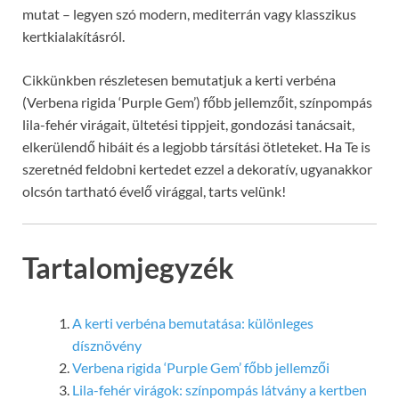
mutat – legyen szó modern, mediterrán vagy klasszikus
kertkialakításról.
Cikkünkben részletesen bemutatjuk a kerti verbéna
(Verbena rigida ‘Purple Gem’) főbb jellemzőit, színpompás
lila-fehér virágait, ültetési tippjeit, gondozási tanácsait,
elkerülendő hibáit és a legjobb társítási ötleteket. Ha Te is
szeretnéd feldobni kertedet ezzel a dekoratív, ugyanakkor
olcsón tartható évelő virággal, tarts velünk!
Tartalomjegyzék
A kerti verbéna bemutatása: különleges
dísznövény
Verbena rigida ‘Purple Gem’ főbb jellemzői
Lila-fehér virágok: színpompás látvány a kertben