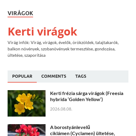
VIRÁGOK
Kerti virágok
Virág infók: Virág, virágok, évelők, örökzöldek, talajtakarók,
balkon növények, szobanövények termesztése, gondozása,
ültetése, szaporítása
POPULAR
COMMENTS
TAGS
Kerti frézia sárga virágok (Freesia
hybrida ‘Golden Yellow’)
2026.08.08.
A borostyánlevelű
ciklámen (Cyclamen) ültetése,