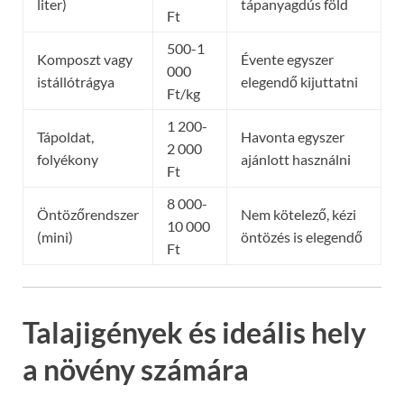
liter)
tápanyagdús föld
Ft
500-1
Komposzt vagy
Évente egyszer
000
istállótrágya
elegendő kijuttatni
Ft/kg
1 200-
Tápoldat,
Havonta egyszer
2 000
folyékony
ajánlott használni
Ft
8 000-
Öntözőrendszer
Nem kötelező, kézi
10 000
(mini)
öntözés is elegendő
Ft
Talajigények és ideális hely
a növény számára