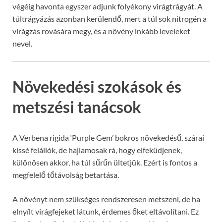
végéig havonta egyszer adjunk folyékony virágtrágyát. A
túltrágyázás azonban kerülendő, mert a túl sok nitrogén a
virágzás rovására megy, és a növény inkább leveleket
nevel.
Növekedési szokások és
metszési tanácsok
A Verbena rigida ‘Purple Gem’ bokros növekedésű, szárai
kissé felállók, de hajlamosak rá, hogy elfeküdjenek,
különösen akkor, ha túl sűrűn ültetjük. Ezért is fontos a
megfelelő tőtávolság betartása.
A növényt nem szükséges rendszeresen metszeni, de ha
elnyílt virágfejeket látunk, érdemes őket eltávolítani. Ez