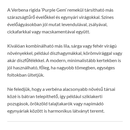
A Verbena rigida ‘Purple Gem’ remekül társítható más
szárazságtűrő évelőkkel és egynyári virágokkal. Színes
évelőágyásokban jól mutat levendulával, zsályával,
cickafarkkal vagy macskamentával együtt.
Kiválóan kombinálható más lila, sárga vagy fehér virágú
növényekkel, például díszhagymákkal, körömvirággal vagy
akár díszfűfélékkel. A modern, minimalistább kertekben is
jól használható, főleg, ha nagyobb tömegben, egységes
foltokban ültetjük.
Ne feledjük, hogy a verbéna alacsonyabb növésű társai
közé is bátran telepíthető, így például sziklakerti
pozsgások, örökzöld talajtakarók vagy napimádó
egynyáriak között is harmonikus látványt teremt.