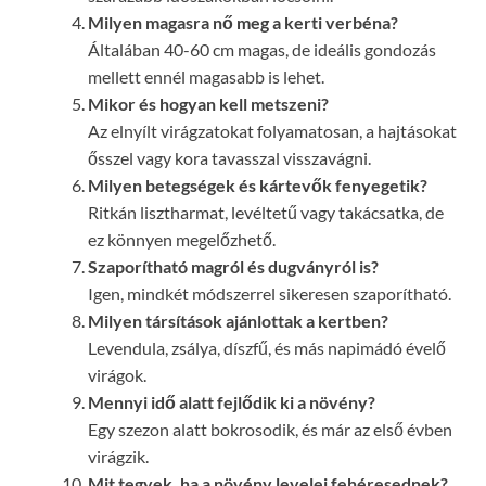
Milyen magasra nő meg a kerti verbéna?
Általában 40-60 cm magas, de ideális gondozás
mellett ennél magasabb is lehet.
Mikor és hogyan kell metszeni?
Az elnyílt virágzatokat folyamatosan, a hajtásokat
ősszel vagy kora tavasszal visszavágni.
Milyen betegségek és kártevők fenyegetik?
Ritkán lisztharmat, levéltetű vagy takácsatka, de
ez könnyen megelőzhető.
Szaporítható magról és dugványról is?
Igen, mindkét módszerrel sikeresen szaporítható.
Milyen társítások ajánlottak a kertben?
Levendula, zsálya, díszfű, és más napimádó évelő
virágok.
Mennyi idő alatt fejlődik ki a növény?
Egy szezon alatt bokrosodik, és már az első évben
virágzik.
Mit tegyek, ha a növény levelei fehéresednek?