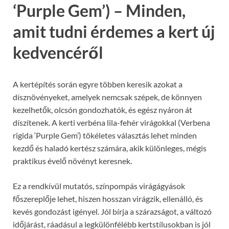
‘Purple Gem’) – Minden,
amit tudni érdemes a kert új
kedvencéről
A kertépítés során egyre többen keresik azokat a
dísznövényeket, amelyek nemcsak szépek, de könnyen
kezelhetők, olcsón gondozhatók, és egész nyáron át
díszítenek. A kerti verbéna lila-fehér virágokkal (Verbena
rigida ‘Purple Gem’) tökéletes választás lehet minden
kezdő és haladó kertész számára, akik különleges, mégis
praktikus évelő növényt keresnek.
Ez a rendkívül mutatós, színpompás virágágyások
főszereplője lehet, hiszen hosszan virágzik, ellenálló, és
kevés gondozást igényel. Jól bírja a szárazságot, a változó
időjárást, ráadásul a legkülönfélébb kertstílusokban is jól