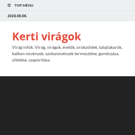
TOP MENU
2026.08.08.
Kerti virágok
Virág infók: Virág, virágok, évelők, örökzöldek, talajtakarók,
balkon növények, szobanövények termesztése, gondozása,
ültetése, szaporítása