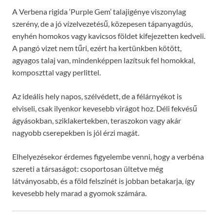
A Verbena rigida ‘Purple Gem’ talajigénye viszonylag
szerény, de a jó vízelvezetésű, közepesen tápanyagdús,
enyhén homokos vagy kavicsos földet kifejezetten kedveli.
A pangó vizet nem tűri, ezért ha kertünkben kötött,
agyagos talaj van, mindenképpen lazítsuk fel homokkal,
komposzttal vagy perlittel.
Az ideális hely napos, szélvédett, de a félárnyékot is
elviseli, csak ilyenkor kevesebb virágot hoz. Déli fekvésű
ágyásokban, sziklakertekben, teraszokon vagy akár
nagyobb cserepekben is jól érzi magát.
Elhelyezésekor érdemes figyelembe venni, hogy a verbéna
szereti a társaságot: csoportosan ültetve még
látványosabb, és a föld felszínét is jobban betakarja, így
kevesebb hely marad a gyomok számára.