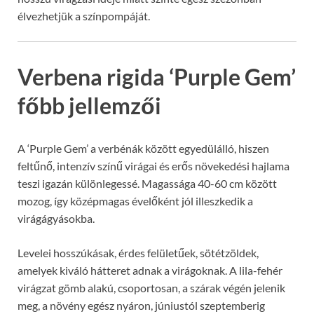
élvezhetjük a színpompáját.
Verbena rigida ‘Purple Gem’
főbb jellemzői
A ‘Purple Gem’ a verbénák között egyedülálló, hiszen
feltűnő, intenzív színű virágai és erős növekedési hajlama
teszi igazán különlegessé. Magassága 40-60 cm között
mozog, így középmagas évelőként jól illeszkedik a
virágágyásokba.
Levelei hosszúkásak, érdes felületűek, sötétzöldek,
amelyek kiváló hátteret adnak a virágoknak. A lila-fehér
virágzat gömb alakú, csoportosan, a szárak végén jelenik
meg, a növény egész nyáron, júniustól szeptemberig