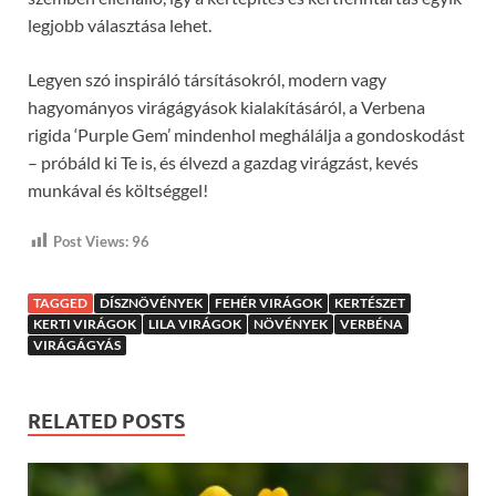
legjobb választása lehet.
Legyen szó inspiráló társításokról, modern vagy
hagyományos virágágyások kialakításáról, a Verbena
rigida ‘Purple Gem’ mindenhol meghálálja a gondoskodást
– próbáld ki Te is, és élvezd a gazdag virágzást, kevés
munkával és költséggel!
Post Views:
96
TAGGED
DÍSZNÖVÉNYEK
FEHÉR VIRÁGOK
KERTÉSZET
KERTI VIRÁGOK
LILA VIRÁGOK
NÖVÉNYEK
VERBÉNA
VIRÁGÁGYÁS
RELATED POSTS