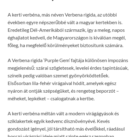
A kerti verbéna, más néven Verbena rigida, az utóbbi
években egyre népszerűbbé vált a magyar kertekben is.
Eredetileg Dél-Amerikából származik, így a meleg, napos
éghajlatot kedveli, de Magyarországon is kiválóan megél,
főleg, ha megfelelő körülményeket biztosítunk számára.
A Verbena rigida ‘Purple Gem’ fajtája különösen impozáns
megjelenésű: szárai szögletesek, levelei érdes tapintásúak,
színeik pedig valóban szemet gyönyörködtetőek.
Elsősorban lila-fehér virágaival hódít, amelyek egész
nyáron át ontják szépségüket, és rengeteg beporzót –
méheket, lepkéket – csalogatnak a kertbe.
A kerti verbéna méltán vált a modern virágágyások és
sziklakertek egyik kedvenc dísznövényévé. Kevés
gondozást igényel, jól társítható más évelőkkel, ráadásul
hosszú virágzási ideje miatt szinte egész szezonban