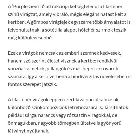
A ‘Purple Gem’ fő attrakciója kétségtelenül a lila-fehér
színű virágzat, amely vibráló, mégis elegáns hatást kelt a
kertben. A gömbös virágfejek egyszerre több árnyalatot is
felvonultatnak: a sötétlila alapot hófehér szirmok teszik
még különlegesebbé.
Ezek a virágok nemcsak az emberi szemnek kedvesek,
hanem szó szerint életet visznek a kertbe: rendkívül
vonzóak a méhek, pillangók és más beporzó rovarok
számára. Így a kerti verbéna a biodiverzitás növelésében is
fontos szerepet játszik.
A lila-fehér virágok éppen ezért kiválóan alkalmasak
különböző színkompozíciók létrehozására is. Társíthatók
például sárga, narancs vagy rózsaszín virágokkal, de
önmagukban, nagyobb tömegben ültetve is gyönyörű
látványt nyújtanak.