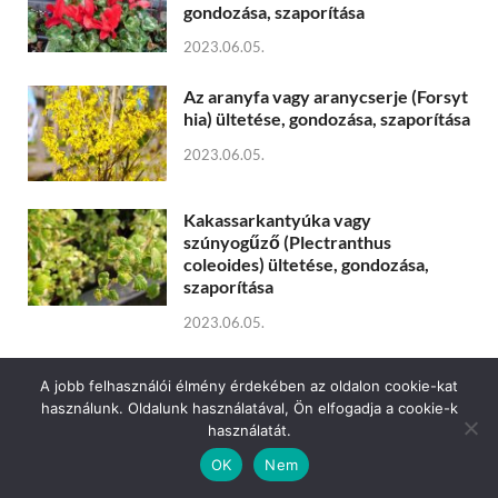
gondozása, szaporítása
2023.06.05.
Az aranyfa vagy aranycserje (Forsyt
hia) ültetése, gondozása, szaporítása
2023.06.05.
Kakassarkantyúka vagy
szúnyogűző (Plectranthus
coleoides) ültetése, gondozása,
szaporítása
2023.06.05.
A hunyor (Helleborus) ültetése,
A jobb felhasználói élmény érdekében az oldalon cookie-kat
gondozása, szaporítása
használunk. Oldalunk használatával, Ön elfogadja a cookie-k
használatát.
2023.06.07.
OK
Nem