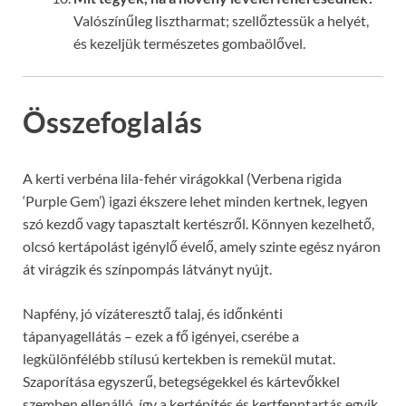
Valószínűleg lisztharmat; szellőztessük a helyét,
és kezeljük természetes gombaölővel.
Összefoglalás
A kerti verbéna lila-fehér virágokkal (Verbena rigida
‘Purple Gem’) igazi ékszere lehet minden kertnek, legyen
szó kezdő vagy tapasztalt kertészről. Könnyen kezelhető,
olcsó kertápolást igénylő évelő, amely szinte egész nyáron
át virágzik és színpompás látványt nyújt.
Napfény, jó vízáteresztő talaj, és időnkénti
tápanyagellátás – ezek a fő igényei, cserébe a
legkülönfélébb stílusú kertekben is remekül mutat.
Szaporítása egyszerű, betegségekkel és kártevőkkel
szemben ellenálló, így a kertépítés és kertfenntartás egyik