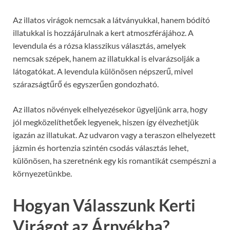
Az illatos virágok nemcsak a látványukkal, hanem bódító
illatukkal is hozzájárulnak a kert atmoszférájához. A
levendula és a rózsa klasszikus választás, amelyek
nemcsak szépek, hanem az illatukkal is elvarázsolják a
látogatókat. A levendula különösen népszerű, mivel
szárazságtűrő és egyszerűen gondozható.
Az illatos növények elhelyezésekor ügyeljünk arra, hogy
jól megközelíthetőek legyenek, hiszen így élvezhetjük
igazán az illatukat. Az udvaron vagy a teraszon elhelyezett
jázmin és hortenzia szintén csodás választás lehet,
különösen, ha szeretnénk egy kis romantikát csempészni a
környezetünkbe.
Hogyan Válasszunk Kerti
Virágot az Árnyékba?