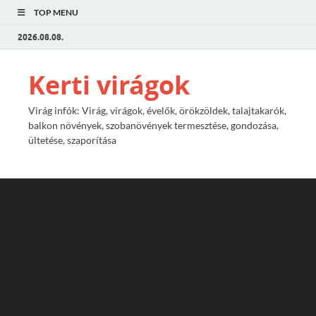
TOP MENU
2026.08.08.
Kerti virágok
Virág infók: Virág, virágok, évelők, örökzöldek, talajtakarók,
balkon növények, szobanövények termesztése, gondozása,
ültetése, szaporítása