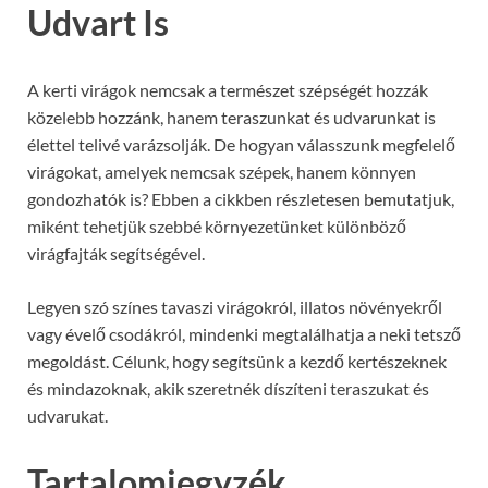
Udvart Is
A kerti virágok nemcsak a természet szépségét hozzák
közelebb hozzánk, hanem teraszunkat és udvarunkat is
élettel telivé varázsolják. De hogyan válasszunk megfelelő
virágokat, amelyek nemcsak szépek, hanem könnyen
gondozhatók is? Ebben a cikkben részletesen bemutatjuk,
miként tehetjük szebbé környezetünket különböző
virágfajták segítségével.
Legyen szó színes tavaszi virágokról, illatos növényekről
vagy évelő csodákról, mindenki megtalálhatja a neki tetsző
megoldást. Célunk, hogy segítsünk a kezdő kertészeknek
és mindazoknak, akik szeretnék díszíteni teraszukat és
udvarukat.
Tartalomjegyzék