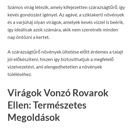
Számos virág létezik, amely kifejezetten szárazságtűrő, így
kevés gondozást igényel. Az agávé, a sziklakerti növények
és a varjúháj olyan virágok, amelyek kevés vízzel is beérik,
így ideálisak azok számára, akik nem szeretnék minden
nap öntözni a kertet.
A szárazságtűrő növények ültetése előtt érdemes a talajt
jól előkészíteni, hiszen így biztosíthatjuk a megfelelő
vízelvezetést, ami elengedhetetlen a növények
túléléséhez.
Virágok Vonzó Rovarok
Ellen: Természetes
Megoldások