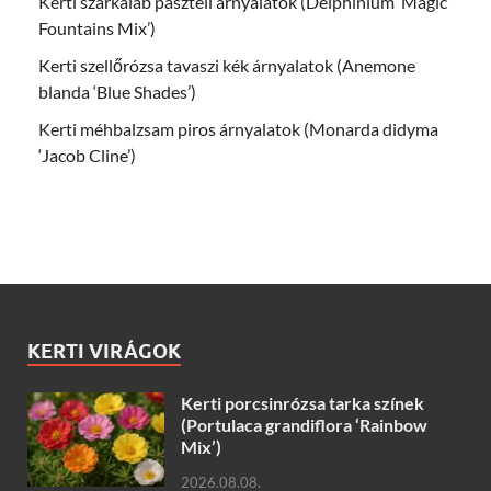
Kerti szarkaláb pasztell árnyalatok (Delphinium ‘Magic
Fountains Mix’)
Kerti szellőrózsa tavaszi kék árnyalatok (Anemone
blanda ‘Blue Shades’)
Kerti méhbalzsam piros árnyalatok (Monarda didyma
‘Jacob Cline’)
KERTI VIRÁGOK
Kerti porcsinrózsa tarka színek
(Portulaca grandiflora ‘Rainbow
Mix’)
2026.08.08.