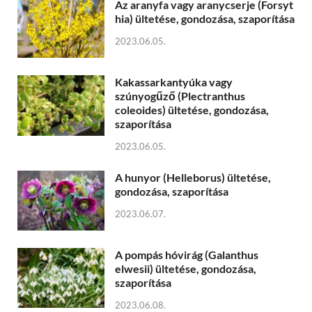
Az aranyfa vagy aranycserje (Forsyt
hia) ültetése, gondozása, szaporítása
2023.06.05.
Kakassarkantyúka vagy
szúnyogűző (Plectranthus
coleoides) ültetése, gondozása,
szaporítása
2023.06.05.
A hunyor (Helleborus) ültetése,
gondozása, szaporítása
2023.06.07.
A pompás hóvirág (Galanthus
elwesii) ültetése, gondozása,
szaporítása
2023.06.08.