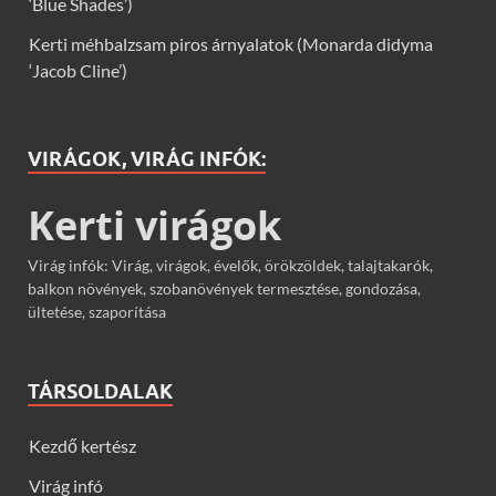
‘Blue Shades’)
Kerti méhbalzsam piros árnyalatok (Monarda didyma
‘Jacob Cline’)
VIRÁGOK, VIRÁG INFÓK:
Kerti virágok
Virág infók: Virág, virágok, évelők, örökzöldek, talajtakarók,
balkon növények, szobanövények termesztése, gondozása,
ültetése, szaporítása
TÁRSOLDALAK
Kezdő kertész
Virág infó