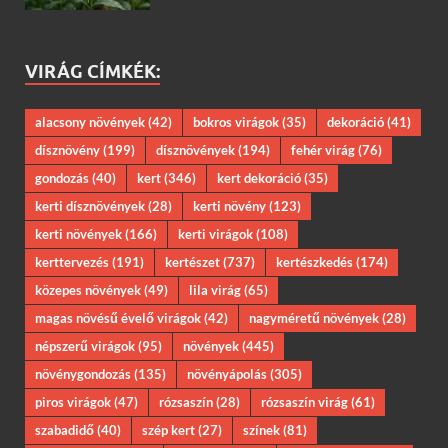
VIRÁG CÍMKÉK:
alacsony növények
(42)
bokros virágok
(35)
dekoráció
(41)
dísznövény
(199)
dísznövények
(194)
fehér virág
(76)
gondozás
(40)
kert
(346)
kert dekoráció
(35)
kerti dísznövények
(28)
kerti növény
(123)
kerti növények
(166)
kerti virágok
(108)
kerttervezés
(191)
kertészet
(737)
kertészkedés
(174)
közepes növények
(49)
lila virág
(65)
magas növésű évelő virágok
(42)
nagyméretű növények
(28)
népszerű virágok
(95)
növények
(445)
növénygondozás
(135)
növényápolás
(305)
piros virágok
(47)
rózsaszín
(28)
rózsaszín virág
(61)
szabadidő
(40)
szép kert
(27)
színek
(81)