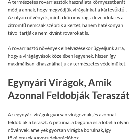
A természetes rovarriasztók használata környezetbarát
módja annak, hogy megvédjük virágainkat a kártevőktől.
Az olyan növények, mint a körömvirág, a levendula és a
citromfű nemcsak szépítik a kertet, hanem hatékonyan
távol tartják a nem kívánt rovarokat is.
A rovarriasztó növények elhelyezésekor ügyeljünk arra,
hogy a virágágyások közelében legyenek, hiszen így
maximálisan kihasználhatjuk a természetes védelmüket.
Egynyári Virágok, Amik
Azonnal Feldobják Teraszát
Az egynyári virágok gyorsan virágoznak, és azonnal
feldobják a teraszt. A petúnia, a begónia és a lobélia olyan
növények, amelyek gyorsan virágba borulnak, így
tökéletesek a gyors dekorációhoz.