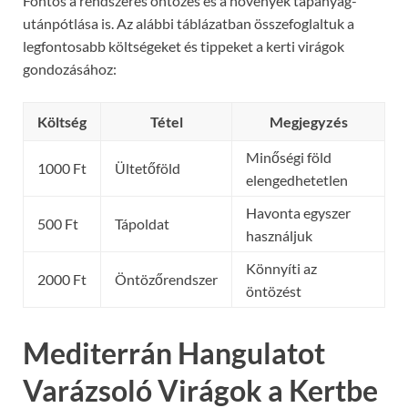
Fontos a rendszeres öntözés és a növények tápanyag-
utánpótlása is. Az alábbi táblázatban összefoglaltuk a
legfontosabb költségeket és tippeket a kerti virágok
gondozásához:
Költség
Tétel
Megjegyzés
Minőségi föld
1000 Ft
Ültetőföld
elengedhetetlen
Havonta egyszer
500 Ft
Tápoldat
használjuk
Könnyíti az
2000 Ft
Öntözőrendszer
öntözést
Mediterrán Hangulatot
Varázsoló Virágok a Kertbe