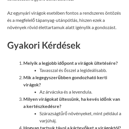
Az egynyári virágok esetében fontos a rendszeres öntözés
és a megfelelő tápanyag-utánpótlás, hiszen ezek a
növények rövid élettartamuk alatt igénylik a gondozást.
Gyakori Kérdések
Melyik a legjobb időpont a virágok ültetésére?
Tavasszal és ősszel a legideálisabb.
Mik a legegyszerűbben gondozható kerti
virágok?
Az árvácska és a levendula.
Milyen virágokat ültessünk, ha kevés időnk van
a kertészkedésre?
Szárazságtűrő növényeket, mint például a
varjúháj.
Hogyan tartsuk távol a kártevőket a virágoktól?