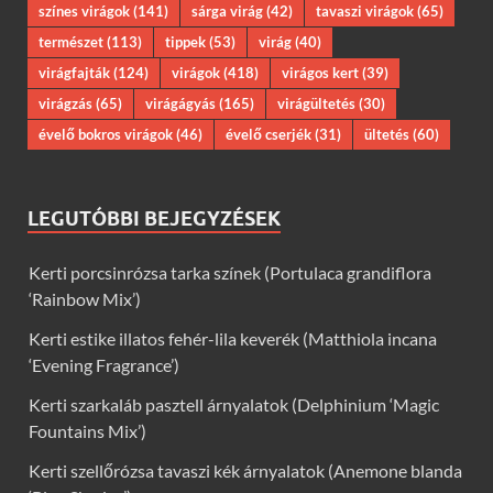
színes virágok
(141)
sárga virág
(42)
tavaszi virágok
(65)
természet
(113)
tippek
(53)
virág
(40)
virágfajták
(124)
virágok
(418)
virágos kert
(39)
virágzás
(65)
virágágyás
(165)
virágültetés
(30)
évelő bokros virágok
(46)
évelő cserjék
(31)
ültetés
(60)
LEGUTÓBBI BEJEGYZÉSEK
Kerti porcsinrózsa tarka színek (Portulaca grandiflora
‘Rainbow Mix’)
Kerti estike illatos fehér-lila keverék (Matthiola incana
‘Evening Fragrance’)
Kerti szarkaláb pasztell árnyalatok (Delphinium ‘Magic
Fountains Mix’)
Kerti szellőrózsa tavaszi kék árnyalatok (Anemone blanda