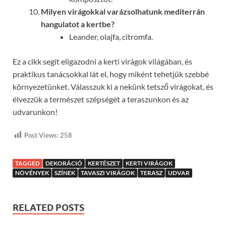
Milyen virágokkal varázsolhatunk mediterrán
hangulatot a kertbe?
Leander, olajfa, citromfa.
Ez a cikk segít eligazodni a kerti virágok világában, és
praktikus tanácsokkal lát el, hogy miként tehetjük szebbé
környezetünket. Válasszuk ki a nekünk tetsző virágokat, és
élvezzük a természet szépségét a teraszunkon és az
udvarunkon!
Post Views:
258
TAGGED
DEKORÁCIÓ
KERTÉSZET
KERTI VIRÁGOK
NÖVÉNYEK
SZÍNEK
TAVASZI VIRÁGOK
TERASZ
UDVAR
RELATED POSTS