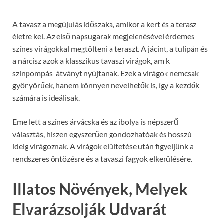
A tavasz a megújulás időszaka, amikor a kert és a terasz
életre kel. Az első napsugarak megjelenésével érdemes
színes virágokkal megtölteni a teraszt. A jácint, a tulipán és
a nárcisz azok a klasszikus tavaszi virágok, amik
színpompás látványt nyújtanak. Ezek a virágok nemcsak
gyönyörűek, hanem könnyen nevelhetők is, így a kezdők
számára is ideálisak.
Emellett a színes árvácska és az ibolya is népszerű
választás, hiszen egyszerűen gondozhatóak és hosszú
ideig virágoznak. A virágok elültetése után figyeljünk a
rendszeres öntözésre és a tavaszi fagyok elkerülésére.
Illatos Növények, Melyek
Elvarázsolják Udvarát