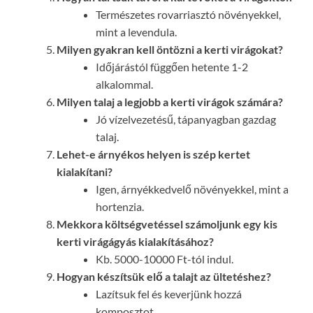
Természetes rovarriasztó növényekkel,
mint a levendula.
Milyen gyakran kell öntözni a kerti virágokat?
Időjárástól függően hetente 1-2
alkalommal.
Milyen talaj a legjobb a kerti virágok számára?
Jó vízelvezetésű, tápanyagban gazdag
talaj.
Lehet-e árnyékos helyen is szép kertet
kialakítani?
Igen, árnyékkedvelő növényekkel, mint a
hortenzia.
Mekkora költségvetéssel számoljunk egy kis
kerti virágágyás kialakításához?
Kb. 5000-10000 Ft-tól indul.
Hogyan készítsük elő a talajt az ültetéshez?
Lazítsuk fel és keverjünk hozzá
komposztot.