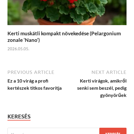
Kerti muskátli kompakt növekedése (Pelargonium
zonale ‘Nano’)
2026.05.05.
PREVIOUS ARTICLE
NEXT ARTICLE
Ez a 10 virág a profi
Kerti virágok, amikről
kertészek titkos favoritja
senki sem beszél, pedig
gyönyörűek
KERESÉS