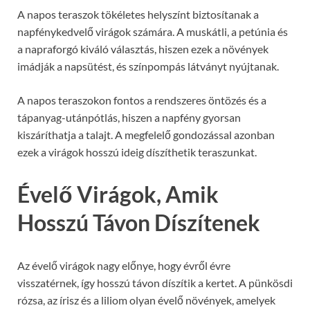
A napos teraszok tökéletes helyszínt biztosítanak a
napfénykedvelő virágok számára. A muskátli, a petúnia és
a napraforgó kiváló választás, hiszen ezek a növények
imádják a napsütést, és színpompás látványt nyújtanak.
A napos teraszokon fontos a rendszeres öntözés és a
tápanyag-utánpótlás, hiszen a napfény gyorsan
kiszáríthatja a talajt. A megfelelő gondozással azonban
ezek a virágok hosszú ideig díszíthetik teraszunkat.
Évelő Virágok, Amik
Hosszú Távon Díszítenek
Az évelő virágok nagy előnye, hogy évről évre
visszatérnek, így hosszú távon díszítik a kertet. A pünkösdi
rózsa, az írisz és a liliom olyan évelő növények, amelyek