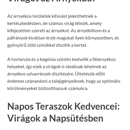
Az árnyékos területek kihívást jelenthetnek a
kertészkedésben, de számos virág létezik, amely
kifejezetten szereti az árnyékot. Az árnyékliliom és a
páfrányok kiválóan érzik magukat ilyen környezetben, és
gyönyörű zöld színükkel díszítik a kertet.
A hortenzia és a begónia szintén kedvelik a félárnyékos
helyeket, így ezek a virágok is ideálisak lehetnek az
árnyékos udvarrészek díszítésére. Ültetésük előtt
érdemes utánanézni a talajigényeiknek, hogy az optimális
körülményeket biztosíthassuk számukra.
Napos Teraszok Kedvencei:
Virágok a Napsütésben