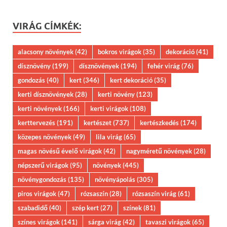
VIRÁG CÍMKÉK:
alacsony növények
(42)
bokros virágok
(35)
dekoráció
(41)
dísznövény
(199)
dísznövények
(194)
fehér virág
(76)
gondozás
(40)
kert
(346)
kert dekoráció
(35)
kerti dísznövények
(28)
kerti növény
(123)
kerti növények
(166)
kerti virágok
(108)
kerttervezés
(191)
kertészet
(737)
kertészkedés
(174)
közepes növények
(49)
lila virág
(65)
magas növésű évelő virágok
(42)
nagyméretű növények
(28)
népszerű virágok
(95)
növények
(445)
növénygondozás
(135)
növényápolás
(305)
piros virágok
(47)
rózsaszín
(28)
rózsaszín virág
(61)
szabadidő
(40)
szép kert
(27)
színek
(81)
színes virágok
(141)
sárga virág
(42)
tavaszi virágok
(65)