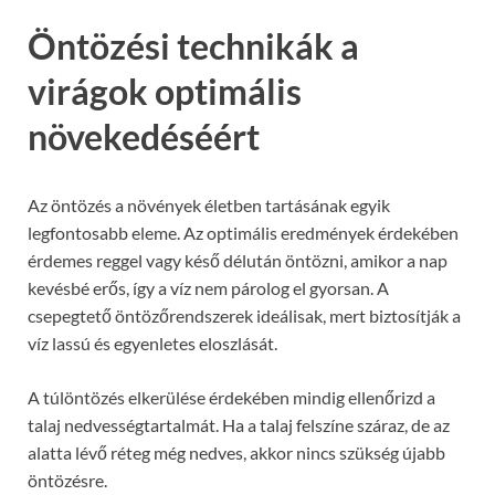
Öntözési technikák a
virágok optimális
növekedéséért
Az öntözés a növények életben tartásának egyik
legfontosabb eleme. Az optimális eredmények érdekében
érdemes reggel vagy késő délután öntözni, amikor a nap
kevésbé erős, így a víz nem párolog el gyorsan. A
csepegtető öntözőrendszerek ideálisak, mert biztosítják a
víz lassú és egyenletes eloszlását.
A túlöntözés elkerülése érdekében mindig ellenőrizd a
talaj nedvességtartalmát. Ha a talaj felszíne száraz, de az
alatta lévő réteg még nedves, akkor nincs szükség újabb
öntözésre.