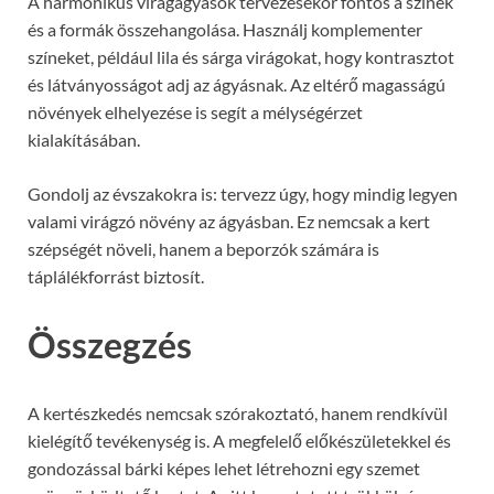
A harmonikus virágágyások tervezésekor fontos a színek
és a formák összehangolása. Használj komplementer
színeket, például lila és sárga virágokat, hogy kontrasztot
és látványosságot adj az ágyásnak. Az eltérő magasságú
növények elhelyezése is segít a mélységérzet
kialakításában.
Gondolj az évszakokra is: tervezz úgy, hogy mindig legyen
valami virágzó növény az ágyásban. Ez nemcsak a kert
szépségét növeli, hanem a beporzók számára is
táplálékforrást biztosít.
Összegzés
A kertészkedés nemcsak szórakoztató, hanem rendkívül
kielégítő tevékenység is. A megfelelő előkészületekkel és
gondozással bárki képes lehet létrehozni egy szemet