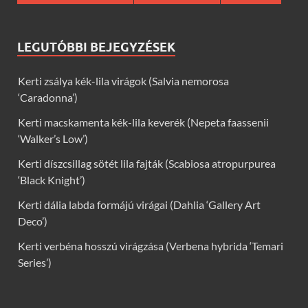
LEGUTÓBBI BEJEGYZÉSEK
Kerti zsálya kék-lila virágok (Salvia nemorosa
‘Caradonna’)
Kerti macskamenta kék-lila keverék (Nepeta faassenii
‘Walker’s Low’)
Kerti díszcsillag sötét lila fajták (Scabiosa atropurpurea
‘Black Knight’)
Kerti dália labda formájú virágai (Dahlia ‘Gallery Art
Deco’)
Kerti verbéna hosszú virágzása (Verbena hybrida ‘Temari
Series’)