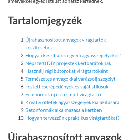
amelyekkel egyedi stílust adhatsz kertednek.
Tartalomjegyzék
Újrahasznosított anyagok virágtartók
készítéséhez
Hogyan készítsünk egyedi ágyásszegélyeket?
Népszerű DIY projektek kertbarátoknak
Használj régi bútorokat virágtartóként
Természetes anyagokkal varázsolj szegélyt
Festett cserépedények és saját stílusuk
Fémhordók új élete, mint virágtartó
Kreatív ötletek ágyásszegélyek kialakítására
Betonformák alkalmazása a kertben
Hogyan tervezzünk praktikus virágtartókat?
Újrahasznosított anyagok