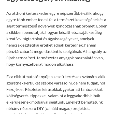
Az otthoni kertészkedés egyre népszerűbbé válik, ahogy
egyre több ember fedezi fel a természet közelségének és a
saját termesztésű növények gondozásának örömét. Ebben
a cikkben bemutatjuk, hogyan készíthetsz saját kezűleg
kreatív virágtartókat és ágyásszegélyeket, amelyek
nemcsak esztétikai értéket adnak kertednek, hanem
pénztárcabarát megoldásként is szolgálnak. A hangsúly az
újrahasznosított, természetes anyagok használatán van,
hogy környezetbarát módon alkothass.
Ez a cikk útmutatót nyújt a kezdő kertészek számára, akik
szeretnék kertjüket szebbé varázsolni, de nem tudják, hol
kezdjék el. Részletes leírásokkal, gyakorlati tanácsokkal,
költségvetési tippekkel, valamint a leggyakoribb hibák
elkerülésének módjaival segítünk. Emellett bemutatunk
néhány népszerű DIY (csináld magad) projektet,