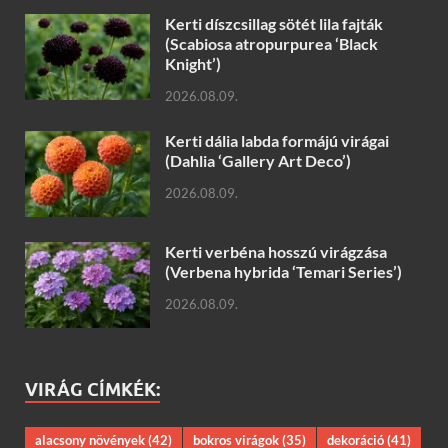
Kerti díszcsillag sötét lila fajták
(Scabiosa atropurpurea ‘Black
Knight’)
2026.08.09.
Kerti dália labda formájú virágai
(Dahlia ‘Gallery Art Deco’)
2026.08.09.
Kerti verbéna hosszú virágzása
(Verbena hybrida ‘Temari Series’)
2026.08.09.
VIRÁG CÍMKÉK:
alacsony növények
(42)
bokros virágok
(35)
dekoráció
(41)