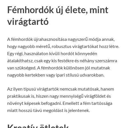
Fémhordók új élete, mint
virágtartó
A fémhordók újrahasznosítása nagyszerű módja annak,
hogy nagyobb méretű, robusztus virágtartókat hozz létre.
Egy régi, használaton kívüli hordót könnyedén
átalakíthatsz, csak egy kis festékre és néhány szerszámra
van szükséged. A fémhordók különösen jól mutatnak
nagyobb kertekben vagy ipari stílusú udvarokban.
Az ilyen típusú virágtartók nemcsak mutatósak, hanem
praktikusak is, hiszen nagy mennyiségű virágföldet és
növényt képesek befogadni. Emellett a fém tartóssága
miatt hosszú távú megoldást is jelentenek.
Kreatív ötletek