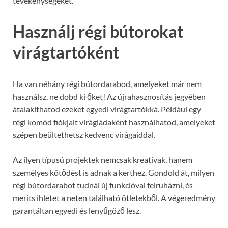
tevékenységeket.
Használj régi bútorokat
virágtartóként
Ha van néhány régi bútordarabod, amelyeket már nem
használsz, ne dobd ki őket! Az újrahasznosítás jegyében
átalakíthatod ezeket egyedi virágtartókká. Például egy
régi komód fiókjait virágládaként használhatod, amelyeket
szépen beültethetsz kedvenc virágaiddal.
Az ilyen típusú projektek nemcsak kreatívak, hanem
személyes kötődést is adnak a kerthez. Gondold át, milyen
régi bútordarabot tudnál új funkcióval felruházni, és
meríts ihletet a neten található ötletekből. A végeredmény
garantáltan egyedi és lenyűgöző lesz.