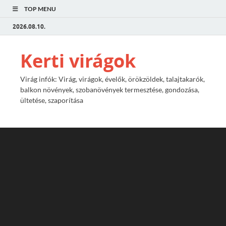
TOP MENU
2026.08.10.
Kerti virágok
Virág infók: Virág, virágok, évelők, örökzöldek, talajtakarók,
balkon növények, szobanövények termesztése, gondozása,
ültetése, szaporítása