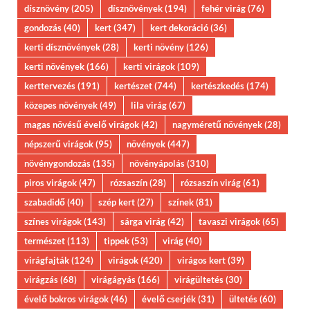
dísznövény
(205)
dísznövények
(194)
fehér virág
(76)
gondozás
(40)
kert
(347)
kert dekoráció
(36)
kerti dísznövények
(28)
kerti növény
(126)
kerti növények
(166)
kerti virágok
(109)
kerttervezés
(191)
kertészet
(744)
kertészkedés
(174)
közepes növények
(49)
lila virág
(67)
magas növésű évelő virágok
(42)
nagyméretű növények
(28)
népszerű virágok
(95)
növények
(447)
növénygondozás
(135)
növényápolás
(310)
piros virágok
(47)
rózsaszín
(28)
rózsaszín virág
(61)
szabadidő
(40)
szép kert
(27)
színek
(81)
színes virágok
(143)
sárga virág
(42)
tavaszi virágok
(65)
természet
(113)
tippek
(53)
virág
(40)
virágfajták
(124)
virágok
(420)
virágos kert
(39)
virágzás
(68)
virágágyás
(166)
virágültetés
(30)
évelő bokros virágok
(46)
évelő cserjék
(31)
ültetés
(60)