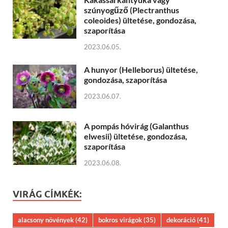
szúnyogűző (Plectranthus
coleoides) ültetése, gondozása,
szaporítása
2023.06.05.
A hunyor (Helleborus) ültetése,
gondozása, szaporítása
2023.06.07.
A pompás hóvirág (Galanthus
elwesii) ültetése, gondozása,
szaporítása
2023.06.08.
VIRÁG CÍMKÉK:
alacsony növények
(42)
bokros virágok
(35)
dekoráció
(41)