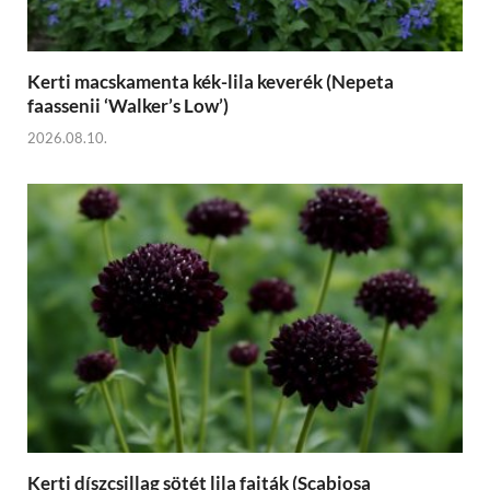
Kerti macskamenta kék-lila keverék (Nepeta
faassenii ‘Walker’s Low’)
2026.08.10.
Kerti díszcsillag sötét lila fajták (Scabiosa