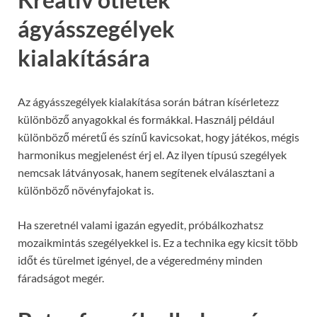
ágyásszegélyek
kialakítására
Az ágyásszegélyek kialakítása során bátran kísérletezz
különböző anyagokkal és formákkal. Használj például
különböző méretű és színű kavicsokat, hogy játékos, mégis
harmonikus megjelenést érj el. Az ilyen típusú szegélyek
nemcsak látványosak, hanem segítenek elválasztani a
különböző növényfajokat is.
Ha szeretnél valami igazán egyedit, próbálkozhatsz
mozaikmintás szegélyekkel is. Ez a technika egy kicsit több
időt és türelmet igényel, de a végeredmény minden
fáradságot megér.