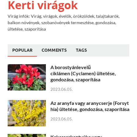
Kerti virágok
Virág infók: Virág, virágok, évelők, örökzöldek, talajtakarók,
balkon növények, szobanövények termesztése, gondozása,
ültetése, szaporítása
POPULAR
COMMENTS
TAGS
A borostyánlevelű
ciklámen (Cyclamen) ültetése,
gondozása, szaporítása
2023.06.05.
Az aranyfa vagy aranycserje (Forsyt
hia) ültetése, gondozása, szaporítása
2023.06.05.
Kakassarkantyúka vagy