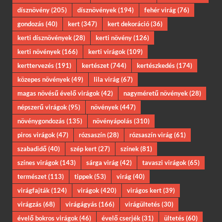
dísznövény
(205)
dísznövények
(194)
fehér virág
(76)
gondozás
(40)
kert
(347)
kert dekoráció
(36)
kerti dísznövények
(28)
kerti növény
(126)
kerti növények
(166)
kerti virágok
(109)
kerttervezés
(191)
kertészet
(744)
kertészkedés
(174)
közepes növények
(49)
lila virág
(67)
magas növésű évelő virágok
(42)
nagyméretű növények
(28)
népszerű virágok
(95)
növények
(447)
növénygondozás
(135)
növényápolás
(310)
piros virágok
(47)
rózsaszín
(28)
rózsaszín virág
(61)
szabadidő
(40)
szép kert
(27)
színek
(81)
színes virágok
(143)
sárga virág
(42)
tavaszi virágok
(65)
természet
(113)
tippek
(53)
virág
(40)
virágfajták
(124)
virágok
(420)
virágos kert
(39)
virágzás
(68)
virágágyás
(166)
virágültetés
(30)
évelő bokros virágok
(46)
évelő cserjék
(31)
ültetés
(60)