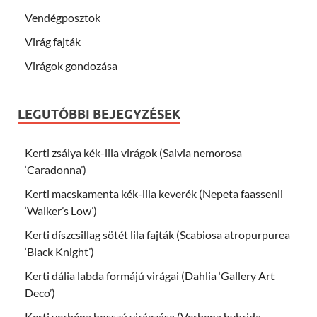
Vendégposztok
Virág fajták
Virágok gondozása
LEGUTÓBBI BEJEGYZÉSEK
Kerti zsálya kék-lila virágok (Salvia nemorosa
‘Caradonna’)
Kerti macskamenta kék-lila keverék (Nepeta faassenii
‘Walker’s Low’)
Kerti díszcsillag sötét lila fajták (Scabiosa atropurpurea
‘Black Knight’)
Kerti dália labda formájú virágai (Dahlia ‘Gallery Art
Deco’)
Kerti verbéna hosszú virágzása (Verbena hybrida