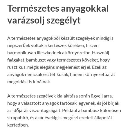
Természetes anyagokkal
varázsolj szegélyt
A természetes anyagokból készült szegélyek mindig is
népszerűek voltak a kertészek körében, hiszen
harmonikusan illeszkednek a környezetbe. Használj
faágakat, bambuszt vagy természetes köveket, hogy
rusztikus, mégis elegáns megjelenést érj el. Ezek az
anyagok nemcsak esztétikusak, hanem környezetbarát
megoldást is kínálnak.
A természetes szegélyek kialakítása során ügyelj arra,
hogy a választott anyagok tartósak legyenek, és jól bírják
az időjárás viszontagságait. Például a bambusz különösen
strapabíró, és akár évekig is megőrzi eredeti állapotát
kertedben.