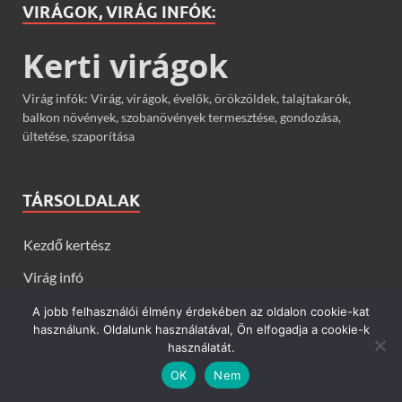
VIRÁGOK, VIRÁG INFÓK:
Kerti virágok
Virág infók: Virág, virágok, évelők, örökzöldek, talajtakarók,
balkon növények, szobanövények termesztése, gondozása,
ültetése, szaporítása
TÁRSOLDALAK
Kezdő kertész
Virág infó
Szobanövény infó
A jobb felhasználói élmény érdekében az oldalon cookie-kat
használunk. Oldalunk használatával, Ön elfogadja a cookie-k
Gyógynövény infó
használatát.
Zöldség infó
OK
Nem