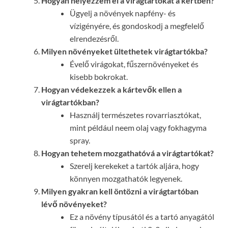
Hogyan helyezzem el a virágtartókat a kertben?
Ügyelj a növények napfény- és
vízigényére, és gondoskodj a megfelelő
elrendezésről.
Milyen növényeket ültethetek virágtartókba?
Évelő virágokat, fűszernövényeket és
kisebb bokrokat.
Hogyan védekezzek a kártevők ellen a
virágtartókban?
Használj természetes rovarriasztókat,
mint például neem olaj vagy fokhagyma
spray.
Hogyan tehetem mozgathatóvá a virágtartókat?
Szerelj kerekeket a tartók aljára, hogy
könnyen mozgathatók legyenek.
Milyen gyakran kell öntözni a virágtartóban
lévő növényeket?
Ez a növény típusától és a tartó anyagától