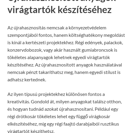
virágtartók készítéséhez
Az újrahasznosítás nemcsak a környezetvédelem
szempontjából fontos, hanem költséghatékony megoldást
is kínál a kertészeti projektekhez. Régi edények, palackok,
konzervdobozok, vagy akár használt gumiabroncsok is
tökéletes alapanyagok lehetnek egyedi virágtartók
készítéséhez. Az újrahasznosított anyagok használatával
nemcsak pénzt takaríthatsz meg, hanem egyedi stílust is
adhatsz kertednek.
Az ilyen típusú projektekhez különösen fontos a
kreativitás. Gondold át, milyen anyagokat találsz otthon,
és hogyan tudnád azokat újrahasznosítani. Például egy
régi drótkosár tökéletes lehet egy függő virágkosár
elkészítéséhez, míg egy régi faajtó darabjaiból rusztikus
virágtartót készíthetsz.