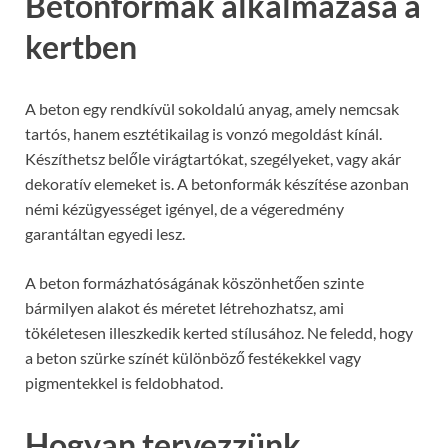
Betonformák alkalmazása a
kertben
A beton egy rendkívül sokoldalú anyag, amely nemcsak
tartós, hanem esztétikailag is vonzó megoldást kínál.
Készíthetsz belőle virágtartókat, szegélyeket, vagy akár
dekoratív elemeket is. A betonformák készítése azonban
némi kézügyességet igényel, de a végeredmény
garantáltan egyedi lesz.
A beton formázhatóságának köszönhetően szinte
bármilyen alakot és méretet létrehozhatsz, ami
tökéletesen illeszkedik kerted stílusához. Ne feledd, hogy
a beton szürke színét különböző festékekkel vagy
pigmentekkel is feldobhatod.
Hogyan tervezzünk