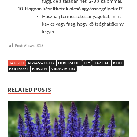
függ, de általában heti 2-3 alkalommal.
Hogyan készíthetek olcsó ágyásszegélyeket?
Használj természetes anyagokat, mint
kavics vagy faág, hogy költséghatékony
legyen.
Post Views:
318
TAGGED
ÁGYÁSSZEGÉLY
DEKORÁCIÓ
DIY
HÁZILAG
KERT
KERTÉSZET
KREATÍV
VIRÁGTARTÓ
RELATED POSTS