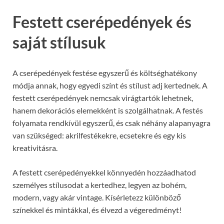
Festett cserépedények és
saját stílusuk
A cserépedények festése egyszerű és költséghatékony
módja annak, hogy egyedi színt és stílust adj kertednek. A
festett cserépedények nemcsak virágtartók lehetnek,
hanem dekorációs elemekként is szolgálhatnak. A festés
folyamata rendkívül egyszerű, és csak néhány alapanyagra
van szükséged: akrilfestékekre, ecsetekre és egy kis
kreativitásra.
A festett cserépedényekkel könnyedén hozzáadhatod
személyes stílusodat a kertedhez, legyen az bohém,
modern, vagy akár vintage. Kísérletezz különböző
színekkel és mintákkal, és élvezd a végeredményt!