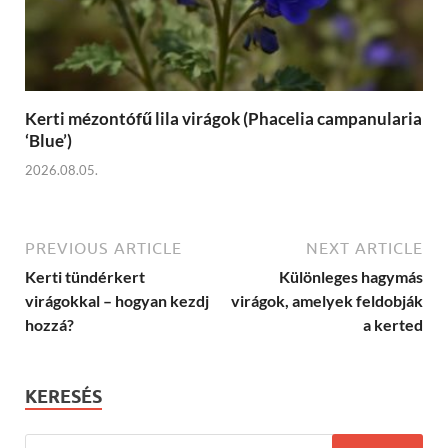
Kerti mézontófű lila virágok (Phacelia campanularia
‘Blue’)
2026.08.05.
PREVIOUS ARTICLE
NEXT ARTICLE
Kerti tündérkert
Különleges hagymás
virágokkal – hogyan kezdj
virágok, amelyek feldobják
hozzá?
a kerted
KERESÉS