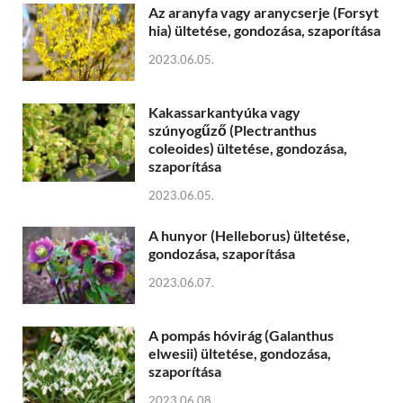
Az aranyfa vagy aranycserje (Forsyt
hia) ültetése, gondozása, szaporítása
2023.06.05.
Kakassarkantyúka vagy
szúnyogűző (Plectranthus
coleoides) ültetése, gondozása,
szaporítása
2023.06.05.
A hunyor (Helleborus) ültetése,
gondozása, szaporítása
2023.06.07.
A pompás hóvirág (Galanthus
elwesii) ültetése, gondozása,
szaporítása
2023.06.08.