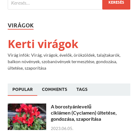
VIRÁGOK
Kerti virágok
Virág infók: Virág, virágok, évelők, örökzöldek, talajtakarók,
balkon növények, szobanövények termesztése, gondozása,
ültetése, szaporítása
POPULAR
COMMENTS
TAGS
A borostyánlevelű
ciklámen (Cyclamen) ültetése,
gondozása, szaporítása
2023.06.05.