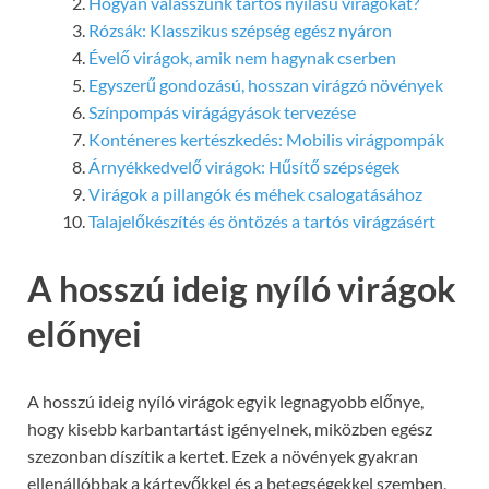
Hogyan válasszunk tartós nyílású virágokat?
Rózsák: Klasszikus szépség egész nyáron
Évelő virágok, amik nem hagynak cserben
Egyszerű gondozású, hosszan virágzó növények
Színpompás virágágyások tervezése
Konténeres kertészkedés: Mobilis virágpompák
Árnyékkedvelő virágok: Hűsítő szépségek
Virágok a pillangók és méhek csalogatásához
Talajelőkészítés és öntözés a tartós virágzásért
A hosszú ideig nyíló virágok
előnyei
A hosszú ideig nyíló virágok egyik legnagyobb előnye,
hogy kisebb karbantartást igényelnek, miközben egész
szezonban díszítik a kertet. Ezek a növények gyakran
ellenállóbbak a kártevőkkel és a betegségekkel szemben,