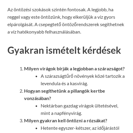
Az öntözési szokások szintén fontosak. A legjobb, ha
reggel vagy este öntözünk, hogy elkerüljük a víz gyors
elpárolgását. A csepegtető öntözőrendszerek segíthetnek
a víz hatékonyabb felhasználásában.
Gyakran ismételt kérdések
Milyen virágok bírják a legjobban a szárazságot?
A szárazságtűrő növények közé tartozik a
levendula és a kasvirág.
Hogyan segíthetünk a pillangók kertbe
vonzásában?
Nektárban gazdag virágok ültetésével,
mint a napfényvirág.
Milyen gyakran kell öntözni a rózsákat?
Hetente egyszer-kétszer, az időjárástól