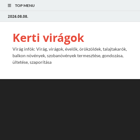
TOP MENU
2026.08.08.
Kerti virágok
Virág infók: Virág, virágok, évelők, örökzöldek, talajtakarók,
balkon növények, szobanövények termesztése, gondozása,
ültetése, szaporítása