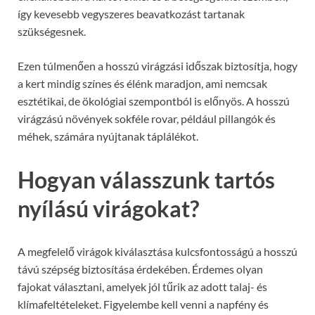
így kevesebb vegyszeres beavatkozást tartanak
szükségesnek.
Ezen túlmenően a hosszú virágzási időszak biztosítja, hogy
a kert mindig színes és élénk maradjon, ami nemcsak
esztétikai, de ökológiai szempontból is előnyös. A hosszú
virágzású növények sokféle rovar, például pillangók és
méhek, számára nyújtanak táplálékot.
Hogyan válasszunk tartós
nyílású virágokat?
A megfelelő virágok kiválasztása kulcsfontosságú a hosszú
távú szépség biztosítása érdekében. Érdemes olyan
fajokat választani, amelyek jól tűrik az adott talaj- és
klímafeltételeket. Figyelembe kell venni a napfény és