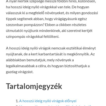
A nyári kertek szépsége messze földön híres, különösen,
ha hosszú ideig nyíló virágokkal van tele. De hogyan
válasszuk ki a megfelelő növényeket, és milyen gondozási
tippek segítenek abban, hogy virágágyásunk egész
szezonban pompázzon? Ebben a cikkben részletes
útmutatót nyújtunk mindenkinek, aki szeretné kertjét
színpompás virágokkal feltölteni.
A hosszú ideig nyíló virágok nemcsak esztétikai élményt
nyújtanak, de a kert karbantartását is megkönnyítik. Az
alábbiakban bemutatjuk, mely növények a
legalkalmasabbak a célra, és hogyan biztosíthatjuk a
gazdag virágzást.
Tartalomjegyzék
A hosszú ideig nyíló virágok előnyei