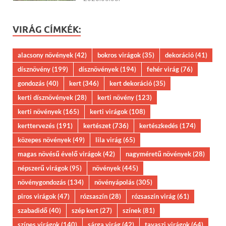
VIRÁG CÍMKÉK:
alacsony növények
(42)
bokros virágok
(35)
dekoráció
(41)
dísznövény
(199)
dísznövények
(194)
fehér virág
(76)
gondozás
(40)
kert
(346)
kert dekoráció
(35)
kerti dísznövények
(28)
kerti növény
(123)
kerti növények
(165)
kerti virágok
(108)
kerttervezés
(191)
kertészet
(736)
kertészkedés
(174)
közepes növények
(49)
lila virág
(65)
magas növésű évelő virágok
(42)
nagyméretű növények
(28)
népszerű virágok
(95)
növények
(445)
növénygondozás
(134)
növényápolás
(305)
piros virágok
(47)
rózsaszín
(28)
rózsaszín virág
(61)
szabadidő
(40)
szép kert
(27)
színek
(81)
színes virágok
(140)
sárga virág
(42)
tavaszi virágok
(64)