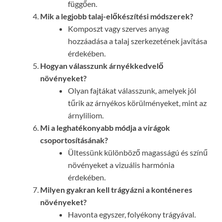
függően.
Mik a legjobb talaj-előkészítési módszerek?
Komposzt vagy szerves anyag
hozzáadása a talaj szerkezetének javítása
érdekében.
Hogyan válasszunk árnyékkedvelő
növényeket?
Olyan fajtákat válasszunk, amelyek jól
tűrik az árnyékos körülményeket, mint az
árnyliliom.
Mi a leghatékonyabb módja a virágok
csoportosításának?
Ültessünk különböző magasságú és színű
növényeket a vizuális harmónia
érdekében.
Milyen gyakran kell trágyázni a konténeres
növényeket?
Havonta egyszer, folyékony trágyával.