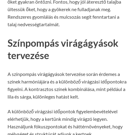
őket gyakran öntözni. Fontos, hogy jól áteresztő talajba
ültessük őket, hogy a gyökerek ne fulladjanak meg.
Rendszeres gyomlálás és mulcsozás segít fenntartani a
talaj nedvességtartalmát.
Színpompás virágágyások
tervezése
A színpompás virágágyások tervezése során érdemes a
színek harmóniájára és a különböző virágzási időpontokra
figyelni. A kontrasztos színek kombinálása, mint például a
lila és sárga, különleges hatást kelt.
A különböző virágzási időpontok figyelembevételével
elérhetjük, hogy a kertünk mindig virágzó legyen.
Használjunk fókuszpontokat és háttérnövényeket, hogy
mélységet és struktúrát adjunk a kertnek.