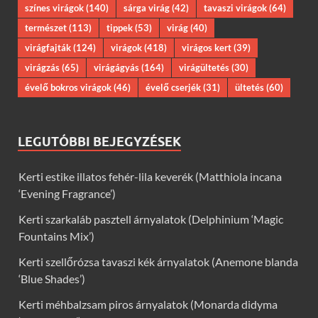
színes virágok
(140)
sárga virág
(42)
tavaszi virágok
(64)
természet
(113)
tippek
(53)
virág
(40)
virágfajták
(124)
virágok
(418)
virágos kert
(39)
virágzás
(65)
virágágyás
(164)
virágültetés
(30)
évelő bokros virágok
(46)
évelő cserjék
(31)
ültetés
(60)
LEGUTÓBBI BEJEGYZÉSEK
Kerti estike illatos fehér-lila keverék (Matthiola incana
‘Evening Fragrance’)
Kerti szarkaláb pasztell árnyalatok (Delphinium ‘Magic
Fountains Mix’)
Kerti szellőrózsa tavaszi kék árnyalatok (Anemone blanda
‘Blue Shades’)
Kerti méhbalzsam piros árnyalatok (Monarda didyma