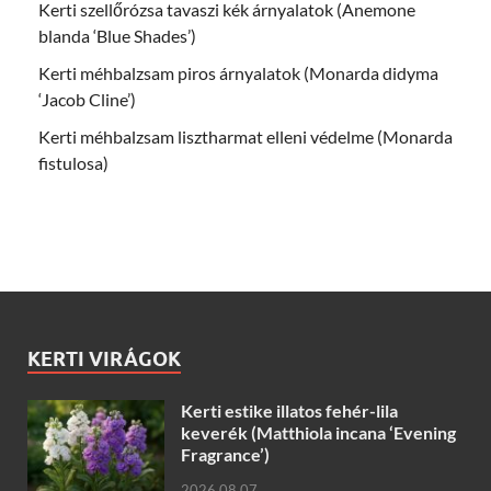
Kerti szellőrózsa tavaszi kék árnyalatok (Anemone
blanda ‘Blue Shades’)
Kerti méhbalzsam piros árnyalatok (Monarda didyma
‘Jacob Cline’)
Kerti méhbalzsam lisztharmat elleni védelme (Monarda
fistulosa)
KERTI VIRÁGOK
Kerti estike illatos fehér-lila
keverék (Matthiola incana ‘Evening
Fragrance’)
2026.08.07.