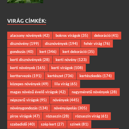
VIRÁG CÍMKÉK:
alacsony növények
(42)
bokros virágok
(35)
dekoráció
(41)
dísznövény
(199)
dísznövények
(194)
fehér virág
(76)
gondozás
(40)
kert
(346)
kert dekoráció
(35)
kerti dísznövények
(28)
kerti növény
(123)
kerti növények
(165)
kerti virágok
(108)
kerttervezés
(191)
kertészet
(736)
kertészkedés
(174)
közepes növények
(49)
lila virág
(65)
magas növésű évelő virágok
(42)
nagyméretű növények
(28)
népszerű virágok
(95)
növények
(445)
növénygondozás
(134)
növényápolás
(305)
piros virágok
(47)
rózsaszín
(28)
rózsaszín virág
(61)
szabadidő
(40)
szép kert
(27)
színek
(81)