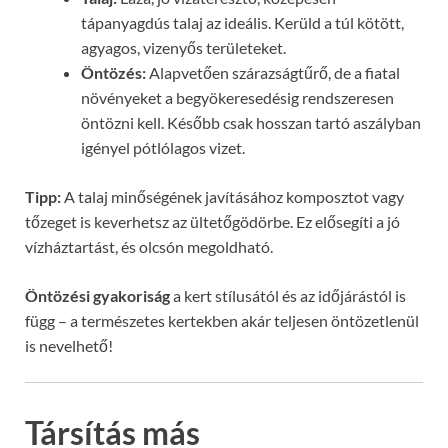
tápanyagdús talaj az ideális. Kerüld a túl kötött,
agyagos, vizenyős területeket.
Öntözés:
Alapvetően szárazságtűrő, de a fiatal
növényeket a begyökeresedésig rendszeresen
öntözni kell. Később csak hosszan tartó aszályban
igényel pótlólagos vizet.
Tipp:
A talaj minőségének javításához komposztot vagy
tőzeget is keverhetsz az ültetőgödörbe. Ez elősegíti a jó
vízháztartást, és olcsón megoldható.
Öntözési gyakoriság
a kert stílusától és az időjárástól is
függ – a természetes kertekben akár teljesen öntözetlenül
is nevelhető!
Társítás más