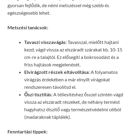
gyorsan fejlődik, de némi metszéssel még szebb és
egészségesebb lehet.
Metszési tanácsok:
Tavaszi visszavágás:
Tavasszal, mielőtt hajtani
kezd, vágd vissza az elszáradt szárakat kb. 10-15
cm-re a talajtól. Ez elősegíti a bokrosodást és a
friss hajtások megjelenését.
Elvirágzott részek eltávolítása:
A folyamatos
virágzás érdekében a már elnyílt virágokat
rendszeresen távolítsd el.
Őszi tisztítás:
A téliesítéshez ősszel szintén vágd
vissza az elszáradt részeket, de néhány termést
hagyhatsz díszítő vagy természetvédelmi célból
(madaraknak táplálék).
Fenntartási tippek: