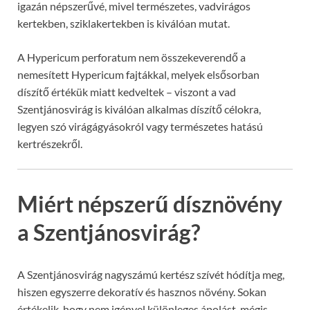
igazán népszerűvé, mivel természetes, vadvirágos
kertekben, sziklakertekben is kiválóan mutat.
A Hypericum perforatum nem összekeverendő a
nemesített Hypericum fajtákkal, melyek elsősorban
díszítő értékük miatt kedveltek – viszont a vad
Szentjánosvirág is kiválóan alkalmas díszítő célokra,
legyen szó virágágyásokról vagy természetes hatású
kertrészekről.
Miért népszerű dísznövény
a Szentjánosvirág?
A Szentjánosvirág nagyszámú kertész szívét hódítja meg,
hiszen egyszerre dekoratív és hasznos növény. Sokan
értékelik, hogy nem igényel különleges ápolást, mégis