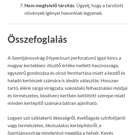
Nem megfelelő társítás:
Ügyelj, hogy a társított
növények igényei hasonlóak legyenek.
Összefoglalás
A Szentjánosvirág (Hypericum perforatum) igazi kincs a
magyar kertekben: díszítő értéke mellett hasznossága,
egyszerű gondozása és olcsó fenntartása miatt a kezdő és
haladó kertészek számára is ideális választás. Hosszan
tartó, élénk sárga virágzata, sokoldalú felhasználási módjai
és természetes, biodiverz kertben betöltött szerepe miatt
minden kertépítő számára bátran ajánlható.
Legyen szó sziklakerti ékességről, évelőágyás színfoltjáról
vagy természetes, ökotudatos kertépítésről, a
Szentjánosvirág mindenhol megállja a helyét. Kevés