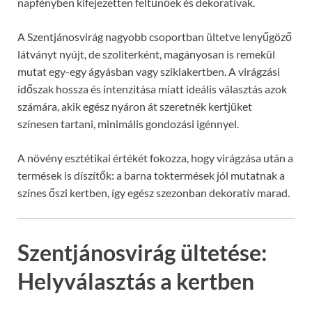
napfényben kifejezetten feltűnőek és dekoratívak.
A Szentjánosvirág nagyobb csoportban ültetve lenyűgöző
látványt nyújt, de szoliterként, magányosan is remekül
mutat egy-egy ágyásban vagy sziklakertben. A virágzási
időszak hossza és intenzitása miatt ideális választás azok
számára, akik egész nyáron át szeretnék kertjüket
színesen tartani, minimális gondozási igénnyel.
A növény esztétikai értékét fokozza, hogy virágzása után a
termések is díszítők: a barna toktermések jól mutatnak a
színes őszi kertben, így egész szezonban dekoratív marad.
Szentjánosvirág ültetése:
Helyválasztás a kertben