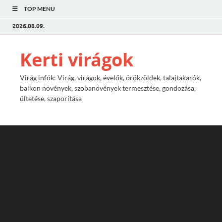
TOP MENU
2026.08.09.
Kerti virágok
Virág infók: Virág, virágok, évelők, örökzöldek, talajtakarók,
balkon növények, szobanövények termesztése, gondozása,
ültetése, szaporítása