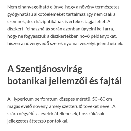
Nem elhanyagolható előnye, hogy a növény természetes
gyógyhatású alkotóelemeket tartalmaz, így nem csak a
szemnek, de a házipatikának is értékes tagja lehet. A
díszkerti felhasználás során azonban ügyelni kell arra,
hogy ne fogyasszuk a díszkertekben növő példányokat,
hiszen a növényvédő szerek nyomai veszélyt jelenthetnek.
A Szentjánosvirág
botanikai jellemzői és fajtái
A Hypericum perforatum közepes méretű, 50–80 cm
magas évelő növény, amely szétterülő töveket nevel. A
szára négyélű, a levelek átellenesek, hosszúkásak,
jellegzetes áttetsző pontokkal.