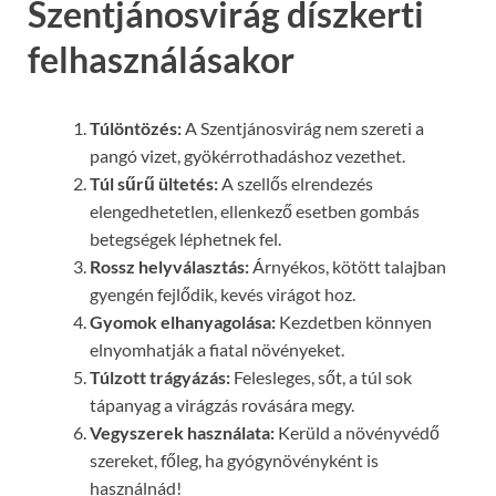
Szentjánosvirág díszkerti
felhasználásakor
Túlöntözés:
A Szentjánosvirág nem szereti a
pangó vizet, gyökérrothadáshoz vezethet.
Túl sűrű ültetés:
A szellős elrendezés
elengedhetetlen, ellenkező esetben gombás
betegségek léphetnek fel.
Rossz helyválasztás:
Árnyékos, kötött talajban
gyengén fejlődik, kevés virágot hoz.
Gyomok elhanyagolása:
Kezdetben könnyen
elnyomhatják a fiatal növényeket.
Túlzott trágyázás:
Felesleges, sőt, a túl sok
tápanyag a virágzás rovására megy.
Vegyszerek használata:
Kerüld a növényvédő
szereket, főleg, ha gyógynövényként is
használnád!