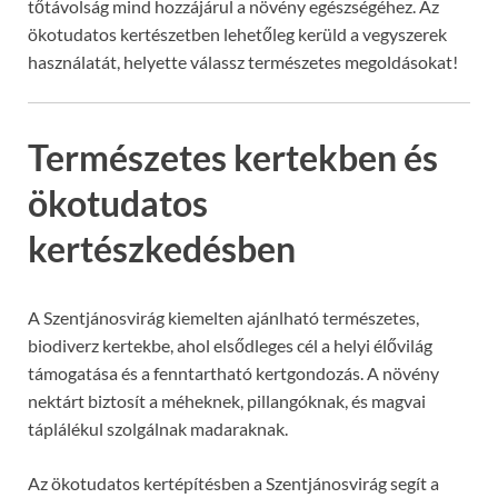
tőtávolság mind hozzájárul a növény egészségéhez. Az
ökotudatos kertészetben lehetőleg kerüld a vegyszerek
használatát, helyette válassz természetes megoldásokat!
Természetes kertekben és
ökotudatos
kertészkedésben
A Szentjánosvirág kiemelten ajánlható természetes,
biodiverz kertekbe, ahol elsődleges cél a helyi élővilág
támogatása és a fenntartható kertgondozás. A növény
nektárt biztosít a méheknek, pillangóknak, és magvai
táplálékul szolgálnak madaraknak.
Az ökotudatos kertépítésben a Szentjánosvirág segít a