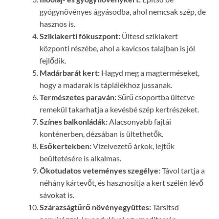
gyógynövényes ágyásodba, ahol nemcsak szép, de
hasznos is.
Sziklakerti fókuszpont:
Ültesd sziklakert
központi részébe, ahol a kavicsos talajban is jól
fejlődik.
Madárbarát kert:
Hagyd meg a magterméseket,
hogy a madarak is táplálékhoz jussanak.
Természetes paraván:
Sűrű csoportba ültetve
remekül takarhatja a kevésbé szép kertrészeket.
Színes balkonládák:
Alacsonyabb fajtái
konténerben, dézsában is ültethetők.
Esőkertekben:
Vízelvezető árkok, lejtők
beültetésére is alkalmas.
Ökotudatos veteményes szegélye:
Távol tartja a
néhány kártevőt, és hasznosítja a kert szélén lévő
sávokat is.
Szárazságtűrő növényegyüttes:
Társítsd