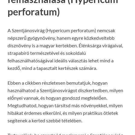
perforatum)
A Szentjánosvirág (Hypericum perforatum) nemcsak
népszerű gyógynövény, hanem egyre közkedveltebb
dísznövény is a magyar kertekben. Élénksárga virágaival,
strapabíró természetével és sokoldalú
felhasználhatóságával ideális választás lehet mind a
kezdő, mind a tapasztalt kertészek számára.
Ebben a cikkben részletesen bemutatjuk, hogyan
használhatod a Szentjánosvirágot díszkertedben, milyen
előnyei vannak, és hogyan gondozd megfelelően.
Megtudhatod, hogyan társítsd más növényekkel, milyen
hibákat érdemes elkerülni, és milyen praktikus ötletek
segítenek a kerted szebbé tételében.