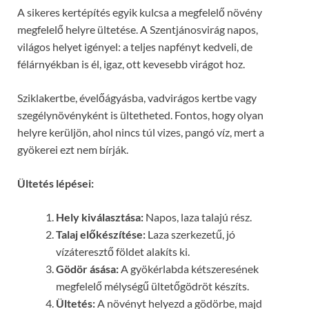
A sikeres kertépítés egyik kulcsa a megfelelő növény
megfelelő helyre ültetése. A Szentjánosvirág napos,
világos helyet igényel: a teljes napfényt kedveli, de
félárnyékban is él, igaz, ott kevesebb virágot hoz.
Sziklakertbe, évelőágyásba, vadvirágos kertbe vagy
szegélynövényként is ültetheted. Fontos, hogy olyan
helyre kerüljön, ahol nincs túl vizes, pangó víz, mert a
gyökerei ezt nem bírják.
Ültetés lépései:
Hely kiválasztása:
Napos, laza talajú rész.
Talaj előkészítése:
Laza szerkezetű, jó
vízáteresztő földet alakíts ki.
Gödör ásása:
A gyökérlabda kétszeresének
megfelelő mélységű ültetőgödröt készíts.
Ültetés:
A növényt helyezd a gödörbe, majd