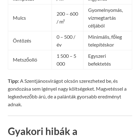
Gyomelnyomás,
200 – 600
Mulcs
vízmegtartás
/ m²
céljából
0 – 500 /
Minimális, főleg
Öntözés
év
telepítéskor
1 500 – 5
Egyszeri
Metszőolló
000
befektetés
Tipp:
A Szentjánosvirágot olcsón szerezheted be, és
gondozása sem igényel nagy költségeket. Magvetéssel a
legkedvezőbb árú, de a palánták gyorsabb eredményt
adnak.
Gyakori hibák a