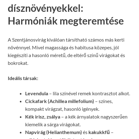
dísznövényekkel:
Harmóniák megteremtése
A Szentjánosvirág kiválóan társítható számos más kerti
növénnyel. Mivel magassága és habitusa közepes, jól
kiegészíti a hasonló méretű, de eltérő színű virágokat és
bokrokat.
Ideális társak:
Levendula
– lila színével remek kontrasztot alkot.
Cickafark (Achillea millefolium)
– színes,
kompakt virágzat, hasonló igények.
Kék irisz, zsálya
– a kék árnyalatok nagyszerűen
kiemelik a sárga virágokat.
Napvirág (Helianthemum)
és
kakukkfű
–