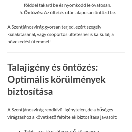
földdel takard be és nyomkodd le óvatosan.
Öntözés:
Az ültetés után alaposan öntözd be.
A Szentjánosvirág gyorsan terjed, ezért szegély
kialakításánál, vagy csoportos ültetésnél is kalkulálj a
növekedési ütemmel!
Talajigény és öntözés:
Optimális körülmények
biztosítása
A Szentjánosvirág rendkívül igénytelen, de a bőséges
virágzáshoz a következő feltételek biztosítása javasolt:
Talaj:
Laza, jó vízáteresztő, közepesen