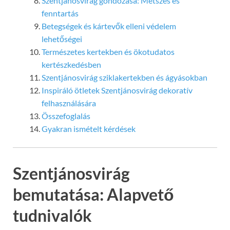
Szentjánosvirág gondozása: Metszés és
fenntartás
Betegségek és kártevők elleni védelem
lehetőségei
Természetes kertekben és ökotudatos
kertészkedésben
Szentjánosvirág sziklakertekben és ágyásokban
Inspiráló ötletek Szentjánosvirág dekoratív
felhasználására
Összefoglalás
Gyakran ismételt kérdések
Szentjánosvirág
bemutatása: Alapvető
tudnivalók