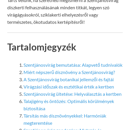
Tarts velünk, ha szeretnéd megismerni a Szentjánosvirág
díszkerti felhasználásának minden titkát, legyen szó
virágágyásokról, sziklakerti elhelyezésről vagy
természetes, ökotudatos kertépítésről!
Tartalomjegyzék
Szentjánosvirág bemutatása: Alapvető tudnivalók
Miért népszerű dísznövény a Szentjánosvirág?
A Szentjánosvirág botanikai jellemzői és fajtái
Virágzási időszak és esztétikai érték a kertben
Szentjánosvirág ültetése: Helyválasztás a kertben
Talajigény és öntözés: Optimális körülmények
biztosítása
Társítás más dísznövényekkel: Harmóniák
megteremtése