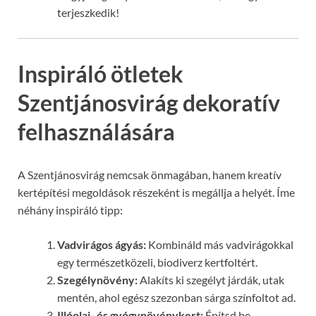
terjeszkedik!
Inspiráló ötletek
Szentjánosvirág dekoratív
felhasználására
A Szentjánosvirág nemcsak önmagában, hanem kreatív
kertépítési megoldások részeként is megállja a helyét. Íme
néhány inspiráló tipp:
Vadvirágos ágyás:
Kombináld más vadvirágokkal
egy természetközeli, biodiverz kertfoltért.
Szegélynövény:
Alakíts ki szegélyt járdák, utak
mentén, ahol egész szezonban sárga színfoltot ad.
Illóolaj- és gyógynövénykert:
Építsd be