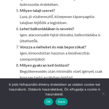
bokrosodás érdekében.
Milyen talajt szeret?
Laza, jó vízáteresztő, közepesen tápanyagdús
talajban fejlődik a legjobban.
Lehet balkonládában is nevelni?
Igen, alacsonyabb fajtái dézsába, balkonládába is
ültethetők.
Vonzza a méheket és más beporzókat?
Igen, kimondottan hasznos a biodiverzitás
szempontjából.
Milyen gyakran kell öntözni?
Begyökeresedés után minimális vizet igényel, csak
hosszan tartó aszályban öntözd.
Kapható-e különleges fajtákban is?
A jobb felhasználói élmény érdekében az oldalon cookie-kat
Igen, több díszváltozata elérhető kertészetekben.
használunk. Oldalunk használatával, Ön elfogadja a cookie-k
használatát.
Mennyibe kerül egy Szentjánosvirág palánta?
500–1 200 Ft között mozog (2024-es árak
OK
Nem
alapján), míg mag csomag 250–500 Ft.