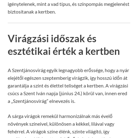
igénytelenek, mint a vad típus, és színpompás megjelenést
biztosítanak a kertben.
Virágzási időszak és
esztétikai érték a kertben
A Szentjánosvirág egyik legnagyobb erőssége, hogy a nyár
elejétől egészen szeptemberig virágzik, így hosszú időn át
garantálja a színt és élettel teliséget a kertben. A virágzási
csúcs a Szent Iván napja (június 24.) körül van, innen ered
a „Szentjánosvirág” elnevezés is.
A sárga virágok remekül harmonizálnak más évelő
növények színeivel, különösen a kékkel, lilával vagy
fehérrel. A virágok színe élénk, szinte világító, így