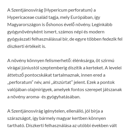
A Szentjánosvirág (Hypericum perforatum) a
Hypericaceae család tagja, mely Európában, így
Magyarországon is őshonos évelő növény. Leginkább
gyógynövényként ismert, számos népi és modern
gyógyászati felhasználással bír, de egyre többen fedezik fel
díszkerti értékeit is.
A növény könnyen felismerhető: élénksárga, öt szirmú
virágai júniustól szeptemberig díszítik a kerteket. A levelei
áttetsző pontocskákat tartalmaznak, innen ered a
„perforatum” név, ami „átszúrtat” jelent. Ezek a pontok
valójában olajmirigyek, amelyek fontos szerepet játszanak
a növény aroma- és gyógyhatásában.
A Szentjánosvirág igénytelen, ellenálló, jól bírja a
szárazságot, így bármely magyar kertben könnyen
tartható. Díszkerti felhasználása az utóbbi években vált