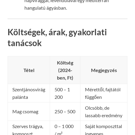
napvirággal, levendulával egy mediterrán
hangulatú ágyásban.
Költségek, árak, gyakorlati
tanácsok
Költség
Tétel
(2024-
Megjegyzés
ben, Ft)
Szentjánosvirág
500 – 1
Mérettől, fajtától
palánta
200
függően
Olcsóbb, de
Mag csomag
250 – 500
lassabb eredmény
Szerves trágya,
0 – 1 000
Saját komposzttal
komposzt
/ m²
ingyenes