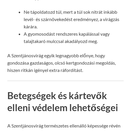
Ne tápoldatozd túl, mert a túl sok nitrát inkább
levél- és szárnövekedést eredményez, a virágzás
kárára.
A gyomosodást rendszeres kapálással vagy
talajtakaró mulccsal akadályozd meg.
A Szentjánosvirág egyik legnagyobb előnye, hogy
gondozása gazdaságos, olcsó kertgondozási megoldás,
hiszen ritkán igényel extra ráfordítást.
Betegségek és kártevők
elleni védelem lehetőségei
A Szentjánosvirág természetes ellenálló képessége révén