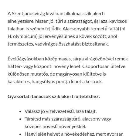
A Szentjánosvirág kiválóan alkalmas sziklakerti
elhelyezésre, hiszen jól tűri a szárazságot, és laza, kavicsos
talajban is szépen fejlődik. Alacsonyabb termetű fajtái (pl.
H. olympicum) jól érvényesülnek a kövek között, ahol
természetes, vadvirágos összhatást biztosítanak.
Évelőágyásokban középmagas, sárga virágözönével remek
háttér- vagy központi növény lehet. Csoportosan ültetve
különösen mutatós, de magányosan kiültetve is
karakteres, hangsúlyos pontja lehet a kertnek.
Gyakorlati tanácsok sziklakerti ültetéshez:
Válassz jó vízelvezetésű, laza talajt.
Társítsd más szárazságtűrő, alacsony vagy
közepes növésű növényekkel.
Hagyj elég helyet a növekedéshez, mert gyorsan