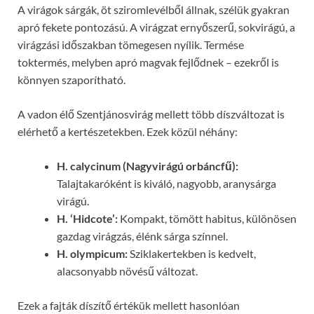
A virágok sárgák, öt sziromlevélből állnak, szélük gyakran
apró fekete pontozású. A virágzat ernyőszerű, sokvirágú, a
virágzási időszakban tömegesen nyílik. Termése
toktermés, melyben apró magvak fejlődnek – ezekről is
könnyen szaporítható.
A vadon élő Szentjánosvirág mellett több díszváltozat is
elérhető a kertészetekben. Ezek közül néhány:
H. calycinum (Nagyvirágú orbáncfű):
Talajtakaróként is kiváló, nagyobb, aranysárga
virágú.
H. ‘Hidcote’:
Kompakt, tömött habitus, különösen
gazdag virágzás, élénk sárga színnel.
H. olympicum:
Sziklakertekben is kedvelt,
alacsonyabb növésű változat.
Ezek a fajták díszítő értékük mellett hasonlóan