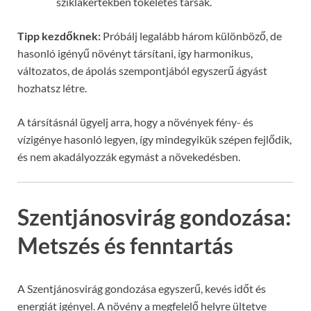
sziklakertekben tökéletes társak.
Tipp kezdőknek:
Próbálj legalább három különböző, de
hasonló igényű növényt társítani, így harmonikus,
változatos, de ápolás szempontjából egyszerű ágyást
hozhatsz létre.
A társításnál ügyelj arra, hogy a növények fény- és
vízigénye hasonló legyen, így mindegyikük szépen fejlődik,
és nem akadályozzák egymást a növekedésben.
Szentjánosvirág gondozása:
Metszés és fenntartás
A Szentjánosvirág gondozása egyszerű, kevés időt és
energiát igényel. A növény a megfelelő helyre ültetve