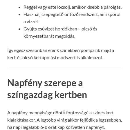
Reggel vagy este locsolj, amikor kisebb a párolgás.
Használj csepegtető öntözőrendszert, ami spórol
a vízzel.
Gyűjts esővizet hordókban – olcsó és
környezetbarát megoldás.
Így egész szezonban élénk színekben pompázik majd a
kert, és olcsó kertápolási módszert is alkalmazol.
Napfény szerepe a
színgazdag kertben
A napfény mennyisége döntő fontosságú a színes kert
kialakításakor. A legtöbb virág akkor fejlődik a legszebben,
ha napi legalább 6-8 órát kap közvetlen napfényt.