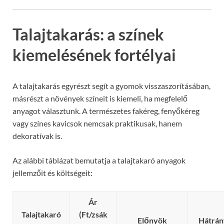
Talajtakarás: a színek
kiemelésének fortélyai
A talajtakarás egyrészt segít a gyomok visszaszorításában,
másrészt a növények színeit is kiemeli, ha megfelelő
anyagot választunk. A természetes fakéreg, fenyőkéreg
vagy színes kavicsok nemcsak praktikusak, hanem
dekoratívak is.
Az alábbi táblázat bemutatja a talajtakaró anyagok
jellemzőit és költségeit:
Ár
Talajtakaró
(Ft/zsák
Előnyök
Hátrá