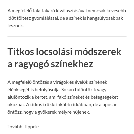
A megfelelő talajtakaró kiválasztásával nemcsak kevesebb
időt töltesz gyomlálással, de a színek is hangsúlyosabbak
lesznek.
Titkos locsolási módszerek
a ragyogó színekhez
A megfelelő öntözés a virágok és évelők színének
élénkségét is befolyásolja. Sokan túlöntözik vagy
alulöntözik a kertet, ami fakó színeket és betegségeket
okozhat. A titkos trükk: inkább ritkábban, de alaposan
öntözz, hogy a gyökerek mélyre nőjenek.
További tippek: