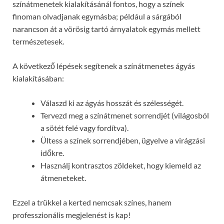
színátmenetek kialakításánál fontos, hogy a színek
finoman olvadjanak egymásba; például a sárgából
narancson át a vörösig tartó árnyalatok egymás mellett
természetesek.
A következő lépések segítenek a színátmenetes ágyás
kialakításában:
Válaszd ki az ágyás hosszát és szélességét.
Tervezd meg a színátmenet sorrendjét (világosból
a sötét felé vagy fordítva).
Ültess a színek sorrendjében, ügyelve a virágzási
időkre.
Használj kontrasztos zöldeket, hogy kiemeld az
átmeneteket.
Ezzel a trükkel a kerted nemcsak színes, hanem
professzionális megjelenést is kap!