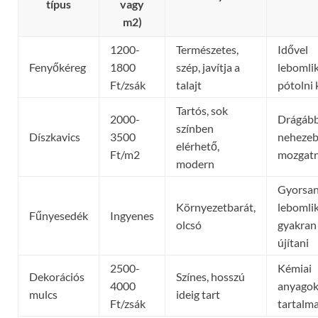
típus
vagy
m2)
1200-
Természetes,
Idővel
Fenyőkéreg
1800
szép, javítja a
lebomlik
Ft/zsák
talajt
pótolni 
Tartós, sok
2000-
Drágább
színben
Díszkavics
3500
neheze
elérhető,
Ft/m2
mozgatn
modern
Gyorsa
Környezetbarát,
lebomlik
Fűnyesedék
Ingyenes
olcsó
gyakran 
újítani
2500-
Kémiai
Dekorációs
Színes, hosszú
4000
anyagok
mulcs
ideig tart
Ft/zsák
tartalm