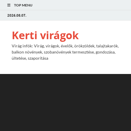
TOP MENU
2026.08.07.
Kerti virágok
Virág infók: Virág, virágok, évelők, örökzöldek, talajtakarók,
balkon növények, szobanövények termesztése, gondozása,
ültetése, szaporítása