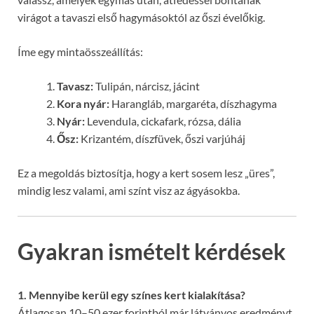
virágot a tavaszi első hagymásoktól az őszi évelőkig.
Íme egy mintaösszeállítás:
Tavasz:
Tulipán, nárcisz, jácint
Kora nyár:
Harangláb, margaréta, díszhagyma
Nyár:
Levendula, cickafark, rózsa, dália
Ősz:
Krizantém, díszfüvek, őszi varjúháj
Ez a megoldás biztosítja, hogy a kert sosem lesz „üres”,
mindig lesz valami, ami színt visz az ágyásokba.
Gyakran ismételt kérdések
1. Mennyibe kerül egy színes kert kialakítása?
Átlagosan 10–50 ezer forintból már látványos eredményt