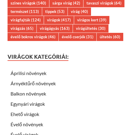
színes virágok
(140)
sárga virág
(42)
tavaszi virágok
(64)
természet
(113)
tippek
(53)
virág
(40)
virágfajták
(124)
virágok
(417)
virágos kert
(39)
virágzás
(65)
virágágyás
(163)
virágültetés
(30)
évelő bokros virágok
(46)
évelő cserjék
(31)
ültetés
(60)
VIRÁGOK KATEGÓRIÁI:
Áprilisi növények
Árnyéktűrő növények
Balkon növények
Egynyári virágok
Ehető virágok
Évelő növények
Évelő virágok