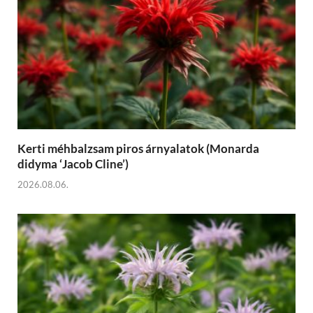
Kerti méhbalzsam piros árnyalatok (Monarda
didyma ‘Jacob Cline’)
2026.08.06.