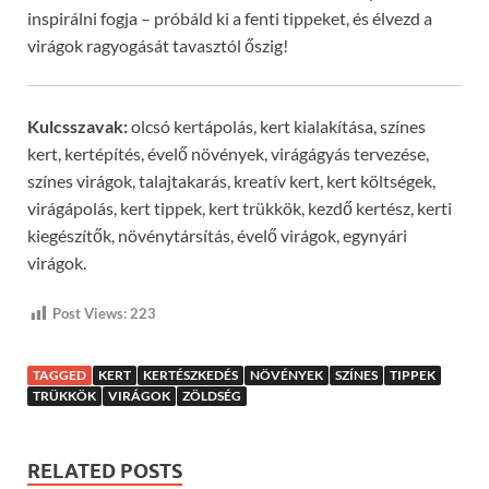
inspirálni fogja – próbáld ki a fenti tippeket, és élvezd a
virágok ragyogását tavasztól őszig!
Kulcsszavak:
olcsó kertápolás, kert kialakítása, színes
kert, kertépítés, évelő növények, virágágyás tervezése,
színes virágok, talajtakarás, kreatív kert, kert költségek,
virágápolás, kert tippek, kert trükkök, kezdő kertész, kerti
kiegészítők, növénytársítás, évelő virágok, egynyári
virágok.
Post Views:
223
TAGGED
KERT
KERTÉSZKEDÉS
NÖVÉNYEK
SZÍNES
TIPPEK
TRÜKKÖK
VIRÁGOK
ZÖLDSÉG
RELATED POSTS