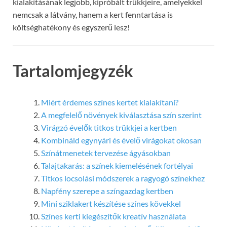
kialakításának legjobb, kipróbált trükkjeire, amelyekkel
nemcsak a látvány, hanem a kert fenntartása is
költséghatékony és egyszerű lesz!
Tartalomjegyzék
Miért érdemes színes kertet kialakítani?
A megfelelő növények kiválasztása szín szerint
Virágzó évelők titkos trükkjei a kertben
Kombináld egynyári és évelő virágokat okosan
Színátmenetek tervezése ágyásokban
Talajtakarás: a színek kiemelésének fortélyai
Titkos locsolási módszerek a ragyogó színekhez
Napfény szerepe a színgazdag kertben
Mini sziklakert készítése színes kövekkel
Színes kerti kiegészítők kreatív használata