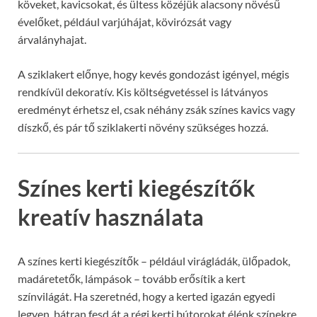
köveket, kavicsokat, és ültess közéjük alacsony növésű
évelőket, például varjúhájat, kövirózsát vagy
árvalányhajat.
A sziklakert előnye, hogy kevés gondozást igényel, mégis
rendkívül dekoratív. Kis költségvetéssel is látványos
eredményt érhetsz el, csak néhány zsák színes kavics vagy
díszkő, és pár tő sziklakerti növény szükséges hozzá.
Színes kerti kiegészítők
kreatív használata
A színes kerti kiegészítők – például virágládák, ülőpadok,
madáretetők, lámpások – tovább erősítik a kert
színvilágát. Ha szeretnéd, hogy a kerted igazán egyedi
legyen, bátran fesd át a régi kerti bútorokat élénk színekre,