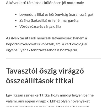
A következő társítások különösen jól mutatnak:
Levendula (lila) és körömvirág (narancssárga)
Zsálya (kékeslila) és fehér margaréta
Vörös rózsa és sárga dália
Az ilyen társítások nemcsak látványosak, hanem a
beporzó rovarokat is vonzzák, ami a kert ökológiai
egyensúlyának fenntartásához is hozzájárul.
Tavasztól őszig virágzó
összeállítások titkai
Egy igazán színes kert titka, hogy mindig legyen benne
valami, ami éppen virágzik. Ehhez olyan növényeket
válassz, amelyek egymás után, átfedéssel bontanak