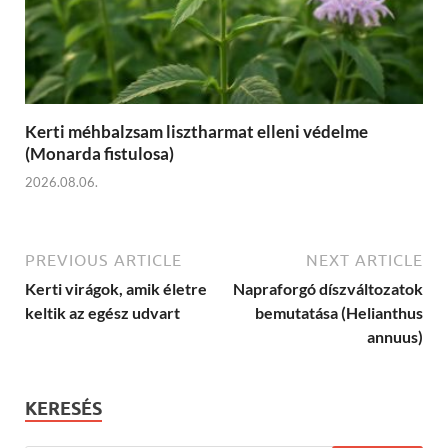
Kerti méhbalzsam lisztharmat elleni védelme
(Monarda fistulosa)
2026.08.06.
PREVIOUS ARTICLE
NEXT ARTICLE
Kerti virágok, amik életre
Napraforgó díszváltozatok
keltik az egész udvart
bemutatása (Helianthus
annuus)
KERESÉS