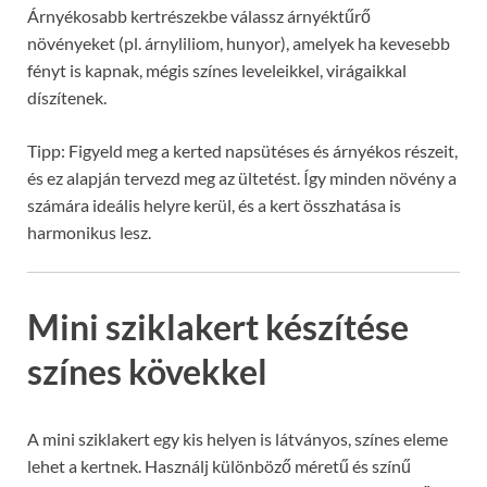
Árnyékosabb kertrészekbe válassz árnyéktűrő
növényeket (pl. árnyliliom, hunyor), amelyek ha kevesebb
fényt is kapnak, mégis színes leveleikkel, virágaikkal
díszítenek.
Tipp: Figyeld meg a kerted napsütéses és árnyékos részeit,
és ez alapján tervezd meg az ültetést. Így minden növény a
számára ideális helyre kerül, és a kert összhatása is
harmonikus lesz.
Mini sziklakert készítése
színes kövekkel
A mini sziklakert egy kis helyen is látványos, színes eleme
lehet a kertnek. Használj különböző méretű és színű