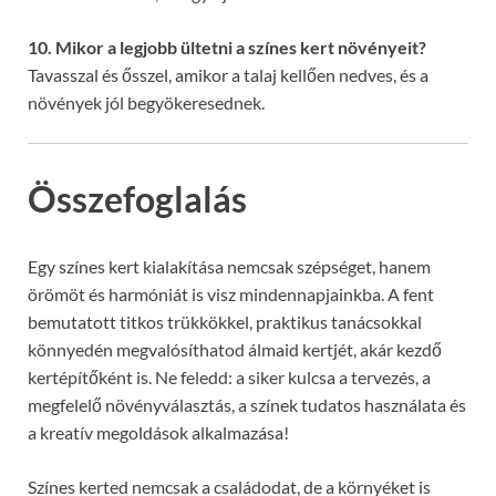
10. Mikor a legjobb ültetni a színes kert növényeit?
Tavasszal és ősszel, amikor a talaj kellően nedves, és a
növények jól begyökeresednek.
Összefoglalás
Egy színes kert kialakítása nemcsak szépséget, hanem
örömöt és harmóniát is visz mindennapjainkba. A fent
bemutatott titkos trükkökkel, praktikus tanácsokkal
könnyedén megvalósíthatod álmaid kertjét, akár kezdő
kertépítőként is. Ne feledd: a siker kulcsa a tervezés, a
megfelelő növényválasztás, a színek tudatos használata és
a kreatív megoldások alkalmazása!
Színes kerted nemcsak a családodat, de a környéket is