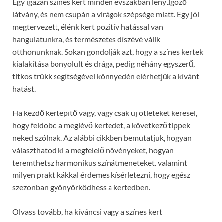
Egy igazán színes kert minden évszakban lenyűgöző
látvány, és nem csupán a virágok szépsége miatt. Egy jól
megtervezett, élénk kert pozitív hatással van
hangulatunkra, és természetes díszévé válik
otthonunknak. Sokan gondolják azt, hogy a színes kertek
kialakítása bonyolult és drága, pedig néhány egyszerű,
titkos trükk segítségével könnyedén elérhetjük a kívánt
hatást.
Ha kezdő kertépítő vagy, vagy csak új ötleteket keresel,
hogy feldobd a meglévő kertedet, a következő tippek
neked szólnak. Az alábbi cikkben bemutatjuk, hogyan
választhatod ki a megfelelő növényeket, hogyan
teremthetsz harmonikus színátmeneteket, valamint
milyen praktikákkal érdemes kísérletezni, hogy egész
szezonban gyönyörködhess a kertedben.
Olvass tovább, ha kíváncsi vagy a színes kert