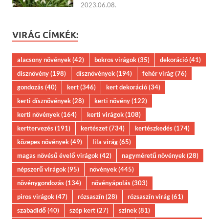
2023.06.08.
VIRÁG CÍMKÉK:
alacsony növények
(42)
bokros virágok
(35)
dekoráció
(41)
dísznövény
(198)
dísznövények
(194)
fehér virág
(76)
gondozás
(40)
kert
(346)
kert dekoráció
(34)
kerti dísznövények
(28)
kerti növény
(122)
kerti növények
(164)
kerti virágok
(108)
kerttervezés
(191)
kertészet
(734)
kertészkedés
(174)
közepes növények
(49)
lila virág
(65)
magas növésű évelő virágok
(42)
nagyméretű növények
(28)
népszerű virágok
(95)
növények
(445)
növénygondozás
(134)
növényápolás
(303)
piros virágok
(47)
rózsaszín
(28)
rózsaszín virág
(61)
szabadidő
(40)
szép kert
(27)
színek
(81)