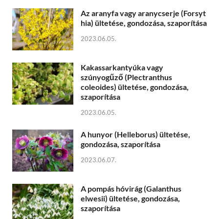
Az aranyfa vagy aranycserje (Forsyt
hia) ültetése, gondozása, szaporítása
2023.06.05.
Kakassarkantyúka vagy
szúnyogűző (Plectranthus
coleoides) ültetése, gondozása,
szaporítása
2023.06.05.
A hunyor (Helleborus) ültetése,
gondozása, szaporítása
2023.06.07.
A pompás hóvirág (Galanthus
elwesii) ültetése, gondozása,
szaporítása