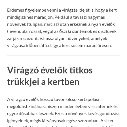
Érdemes figyelembe venni a virágzás idejét is, hogy a kert
mindig színes maradjon. Például a tavaszi hagymás
növények (tulipán, nárcisz) után érkeznek a nyári évelők
(levendula, rózsa), végül az őszi krizantémok és díszfüvek
zárják a szezont. Válassz olyan növényeket, amelyek
virágzása időben átfed, így a kert sosem marad üresen.
Virágzó évelők titkos
trükkjei a kertben
A virágzó évelők hosszú távon olcsó kertápolási
megoldást kínálnak, hiszen minden évben visszatérnek és
egyre dúsabbak lesznek. Ezek a növények kevés gondozást
igényelnek, mégis látványosak egész szezonban. A siker