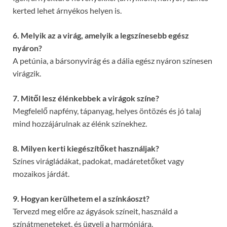
kerted lehet árnyékos helyen is.
6. Melyik az a virág, amelyik a legszínesebb egész
nyáron?
A petúnia, a bársonyvirág és a dália egész nyáron színesen
virágzik.
7. Mitől lesz élénkebbek a virágok színe?
Megfelelő napfény, tápanyag, helyes öntözés és jó talaj
mind hozzájárulnak az élénk színekhez.
8. Milyen kerti kiegészítőket használjak?
Színes virágládákat, padokat, madáretetőket vagy
mozaikos járdát.
9. Hogyan kerülhetem el a színkáoszt?
Tervezd meg előre az ágyások színeit, használd a
színátmeneteket, és ügyelj a harmóniára.