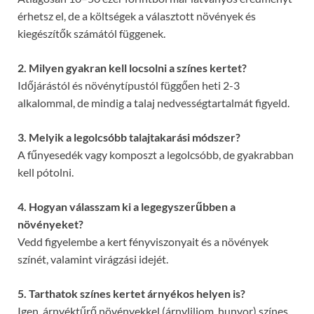
érhetsz el, de a költségek a választott növények és
kiegészítők számától függenek.
2. Milyen gyakran kell locsolni a színes kertet?
Időjárástól és növénytípustól függően heti 2-3
alkalommal, de mindig a talaj nedvességtartalmát figyeld.
3. Melyik a legolcsóbb talajtakarási módszer?
A fűnyesedék vagy komposzt a legolcsóbb, de gyakrabban
kell pótolni.
4. Hogyan válasszam ki a legegyszerűbben a
növényeket?
Vedd figyelembe a kert fényviszonyait és a növények
színét, valamint virágzási idejét.
5. Tarthatok színes kertet árnyékos helyen is?
Igen, árnyéktűrő növényekkel (árnyliliom, hunyor) színes