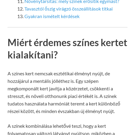
Növénytársítás: mely színek erősítik egymást?
Tavasztól őszig virágzó összeállítások titkai
Gyakran ismételt kérdések
Miért érdemes színes kertet
kialakítani?
A színes kert nemcsak esztétikai élményt nyújt, de
hozzájárul a mentális jólléthez is. Egy szépen
megkomponált kert javítja a közérzetet, csökkenti a
stresszt, és növeli otthonunk piaci értékét is. A színek
tudatos használata harmóniát teremt a kert különböző
részei között, és minden évszakban új élményt nyújt.
A színek kombinálása lehetővé teszi, hogy a kert
folyamatosan változó látványt nyújtson, miközben a