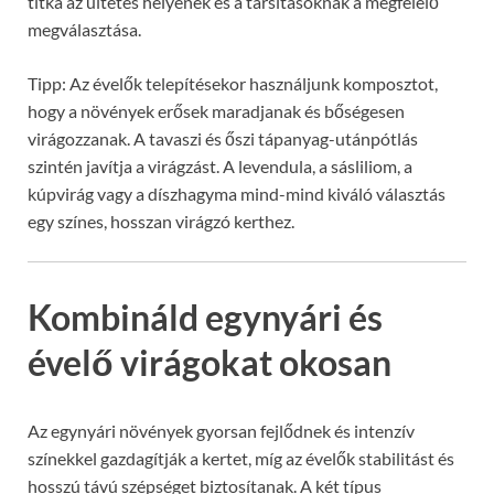
titka az ültetés helyének és a társításoknak a megfelelő
megválasztása.
Tipp: Az évelők telepítésekor használjunk komposztot,
hogy a növények erősek maradjanak és bőségesen
virágozzanak. A tavaszi és őszi tápanyag-utánpótlás
szintén javítja a virágzást. A levendula, a sásliliom, a
kúpvirág vagy a díszhagyma mind-mind kiváló választás
egy színes, hosszan virágzó kerthez.
Kombináld egynyári és
évelő virágokat okosan
Az egynyári növények gyorsan fejlődnek és intenzív
színekkel gazdagítják a kertet, míg az évelők stabilitást és
hosszú távú szépséget biztosítanak. A két típus