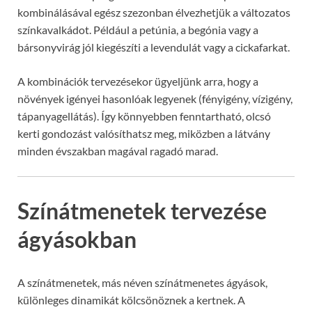
kombinálásával egész szezonban élvezhetjük a változatos
színkavalkádot. Például a petúnia, a begónia vagy a
bársonyvirág jól kiegészíti a levendulát vagy a cickafarkat.
A kombinációk tervezésekor ügyeljünk arra, hogy a
növények igényei hasonlóak legyenek (fényigény, vízigény,
tápanyagellátás). Így könnyebben fenntartható, olcsó
kerti gondozást valósíthatsz meg, miközben a látvány
minden évszakban magával ragadó marad.
Színátmenetek tervezése
ágyásokban
A színátmenetek, más néven színátmenetes ágyások,
különleges dinamikát kölcsönöznek a kertnek. A