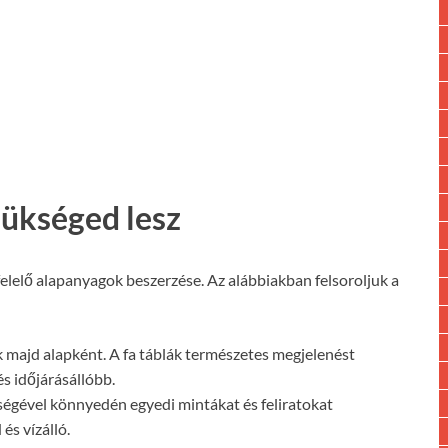
ükséged lesz
elelő alapanyagok beszerzése. Az alábbiakban felsoroljuk a
k majd alapként. A fa táblák természetes megjelenést
s időjárásállóbb.
ítségével könnyedén egyedi mintákat és feliratokat
és vízálló.