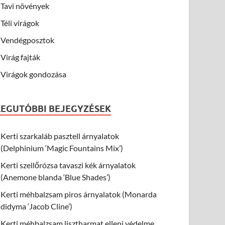
Tavi növények
Téli virágok
Vendégposztok
Virág fajták
Virágok gondozása
LEGUTÓBBI BEJEGYZÉSEK
Kerti szarkaláb pasztell árnyalatok
(Delphinium ‘Magic Fountains Mix’)
Kerti szellőrózsa tavaszi kék árnyalatok
(Anemone blanda ‘Blue Shades’)
Kerti méhbalzsam piros árnyalatok (Monarda
didyma ‘Jacob Cline’)
Kerti méhbalzsam lisztharmat elleni védelme