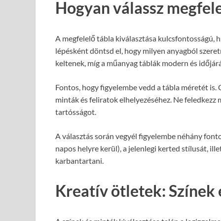
Hogyan válassz megfele
A megfelelő tábla kiválasztása kulcsfontosságú, h
lépésként döntsd el, hogy milyen anyagból szeretn
keltenek, míg a műanyag táblák modern és időjár
Fontos, hogy figyelembe vedd a tábla méretét is.
minták és feliratok elhelyezéséhez. Ne feledkezz m
tartósságot.
A választás során vegyél figyelembe néhány font
napos helyre kerül), a jelenlegi kerted stílusát, il
karbantartani.
Kreatív ötletek: Színek