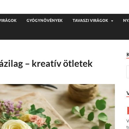
VIRÁGOK
GYÓGYNÖVÉNYEK
TAVASZI VIRÁGOK
NY
ázilag – kreatív ötletek
V
t