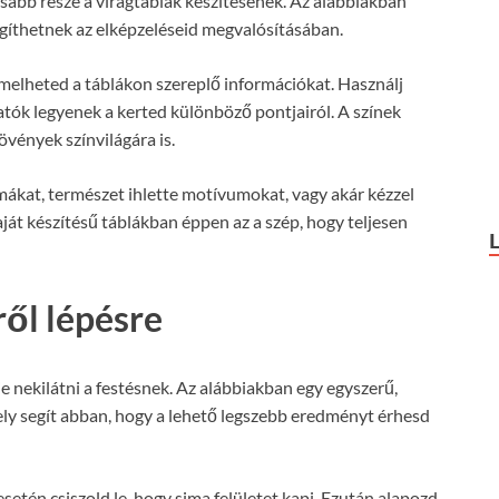
asabb része a virágtáblák készítésének. Az alábbiakban
gíthetnek az elképzeléseid megvalósításában.
elheted a táblákon szereplő információkat. Használj
hatók legyenek a kerted különböző pontjairól. A színek
övények színvilágára is.
mákat, természet ihlette motívumokat, vagy akár kézzel
 saját készítésű táblákban éppen az a szép, hogy teljesen
ről lépésre
je nekilátni a festésnek. Az alábbiakban egy egyszerű,
ely segít abban, hogy a lehető legszebb eredményt érhesd
esetén csiszold le, hogy sima felületet kapj. Ezután alapozd