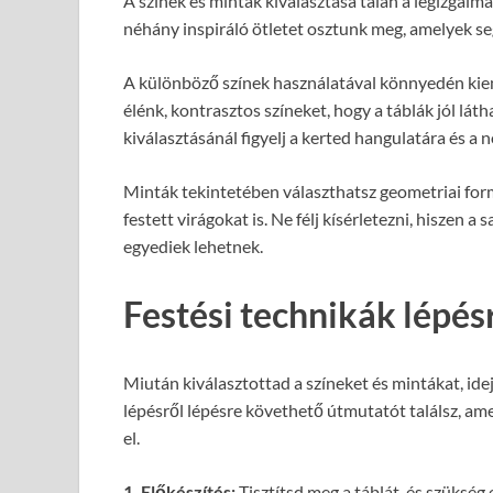
A színek és minták kiválasztása talán a legizgalm
néhány inspiráló ötletet osztunk meg, amelyek se
A különböző színek használatával könnyedén kiem
élénk, kontrasztos színeket, hogy a táblák jól lát
kiválasztásánál figyelj a kerted hangulatára és a n
Minták tekintetében választhatsz geometriai for
festett virágokat is. Ne félj kísérletezni, hiszen a
egyediek lehetnek.
Festési technikák lépés
Miután kiválasztottad a színeket és mintákat, ide
lépésről lépésre követhető útmutatót találsz, am
el.
1. Előkészítés:
Tisztítsd meg a táblát, és szükség 