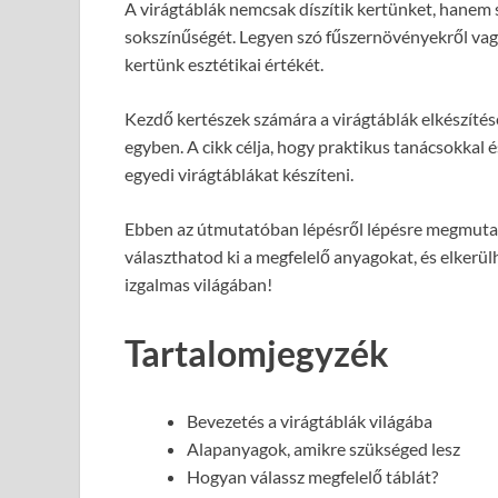
A virágtáblák nemcsak díszítik kertünket, hanem
sokszínűségét. Legyen szó fűszernövényekről vagy
kertünk esztétikai értékét.
Kezdő kertészek számára a virágtáblák elkészítése
egyben. A cikk célja, hogy praktikus tanácsokkal é
egyedi virágtáblákat készíteni.
Ebben az útmutatóban lépésről lépésre megmutatj
választhatod ki a megfelelő anyagokat, és elkerül
izgalmas világában!
Tartalomjegyzék
Bevezetés a virágtáblák világába
Alapanyagok, amikre szükséged lesz
Hogyan válassz megfelelő táblát?