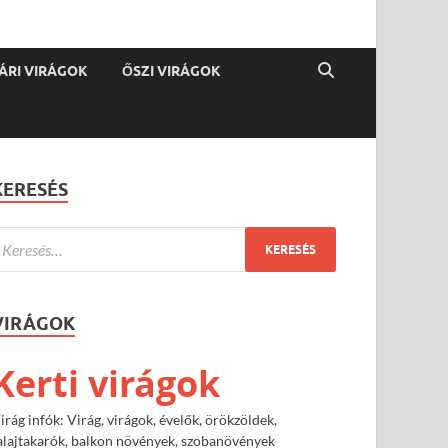
ÁRI VIRÁGOK
ŐSZI VIRÁGOK
KERESÉS
VIRÁGOK
Kerti virágok
irág infók: Virág, virágok, évelők, örökzöldek,
alajtakarók, balkon növények, szobanövények