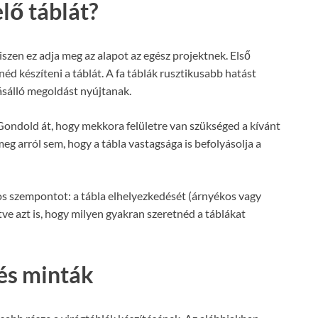
lő táblát?
iszen ez adja meg az alapot az egész projektnek. Első
éd készíteni a táblát. A fa táblák rusztikusabb hatást
ásálló megoldást nyújtanak.
 Gondold át, hogy mekkora felületre van szükséged a kívánt
eg arról sem, hogy a tábla vastagsága is befolyásolja a
os szempontot: a tábla elhelyezkedését (árnyékos vagy
letve azt is, hogy milyen gyakran szeretnéd a táblákat
 és minták