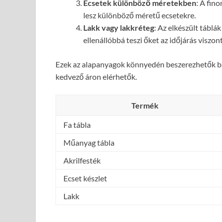
Ecsetek különböző méretekben
: A fin
lesz különböző méretű ecsetekre.
Lakk vagy lakkréteg
: Az elkészült táblá
ellenállóbbá teszi őket az időjárás viszo
Ezek az alapanyagok könnyedén beszerezhetők bá
kedvező áron elérhetők.
Termék
Fa tábla
Műanyag tábla
Akrilfesték
Ecset készlet
Lakk