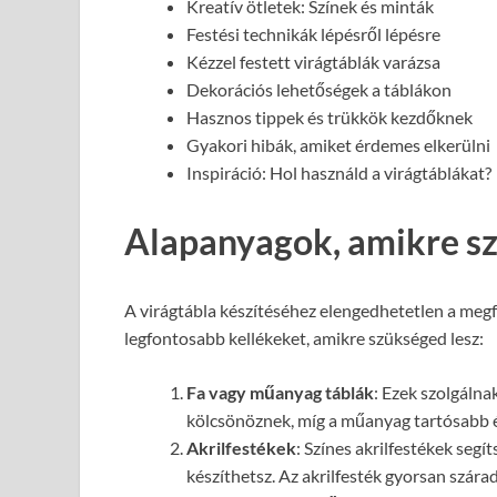
Kreatív ötletek: Színek és minták
Festési technikák lépésről lépésre
Kézzel festett virágtáblák varázsa
Dekorációs lehetőségek a táblákon
Hasznos tippek és trükkök kezdőknek
Gyakori hibák, amiket érdemes elkerülni
Inspiráció: Hol használd a virágtáblákat?
Alapanyagok, amikre sz
A virágtábla készítéséhez elengedhetetlen a megf
legfontosabb kellékeket, amikre szükséged lesz:
Fa vagy műanyag táblák
: Ezek szolgálna
kölcsönöznek, míg a műanyag tartósabb é
Akrilfestékek
: Színes akrilfestékek seg
készíthetsz. Az akrilfesték gyorsan szárad 