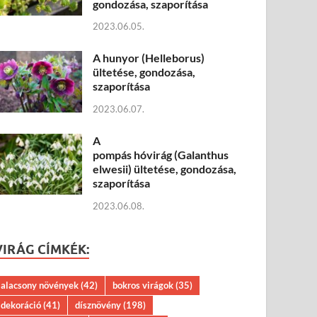
gondozása, szaporítása
2023.06.05.
A hunyor (Helleborus)
ültetése, gondozása,
szaporítása
2023.06.07.
A
pompás hóvirág (Galanthus
elwesii) ültetése, gondozása,
szaporítása
2023.06.08.
VIRÁG CÍMKÉK:
alacsony növények
(42)
bokros virágok
(35)
dekoráció
(41)
dísznövény
(198)