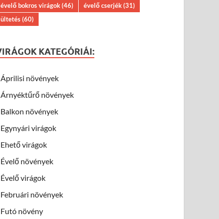
évelő bokros virágok
(46)
évelő cserjék
(31)
ültetés
(60)
VIRÁGOK KATEGÓRIÁI:
Áprilisi növények
Árnyéktűrő növények
Balkon növények
Egynyári virágok
Ehető virágok
Évelő növények
Évelő virágok
Februári növények
Futó növény