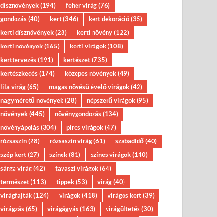
dísznövények
(194)
fehér virág
(76)
gondozás
(40)
kert
(346)
kert dekoráció
(35)
kerti dísznövények
(28)
kerti növény
(122)
kerti növények
(165)
kerti virágok
(108)
kerttervezés
(191)
kertészet
(735)
kertészkedés
(174)
közepes növények
(49)
lila virág
(65)
magas növésű évelő virágok
(42)
nagyméretű növények
(28)
népszerű virágok
(95)
növények
(445)
növénygondozás
(134)
növényápolás
(304)
piros virágok
(47)
rózsaszín
(28)
rózsaszín virág
(61)
szabadidő
(40)
szép kert
(27)
színek
(81)
színes virágok
(140)
sárga virág
(42)
tavaszi virágok
(64)
természet
(113)
tippek
(53)
virág
(40)
virágfajták
(124)
virágok
(418)
virágos kert
(39)
virágzás
(65)
virágágyás
(163)
virágültetés
(30)