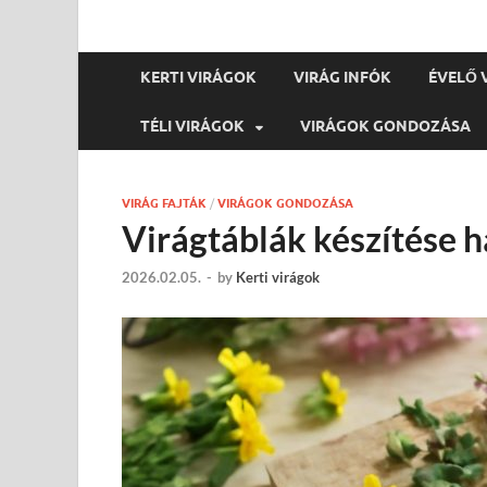
KERTI VIRÁGOK
VIRÁG INFÓK
ÉVELŐ 
TÉLI VIRÁGOK
VIRÁGOK GONDOZÁSA
VIRÁG FAJTÁK
/
VIRÁGOK GONDOZÁSA
Virágtáblák készítése h
2026.02.05.
-
by
Kerti virágok