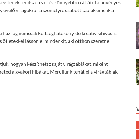
 segítenek rendszerezni és könnyebben átlátni a növények
 évelő virágokról, a személyre szabott táblák emelik a
 házilag nemcsak költséghatékony, de kreatív kihívás is
s ötletekkel lásson el mindenkit, aki otthon szeretne
uk, hogyan készíthetsz saját virágtáblákat, miként
heted a gyakori hibákat. Merüljünk tehát el a virágtáblák