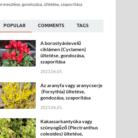
ermesztése, gondozása, ültetése, szaporítása
POPULAR
COMMENTS
TAGS
A borostyánlevelű
ciklámen (Cyclamen)
ültetése, gondozása,
szaporítása
2023.06.05.
Az aranyfa vagy aranycserje
(Forsythia) ültetése,
gondozása, szaporítása
2023.06.05.
Kakassarkantyúka vagy
szúnyogűző (Plectranthus
coleoides) ültetése,