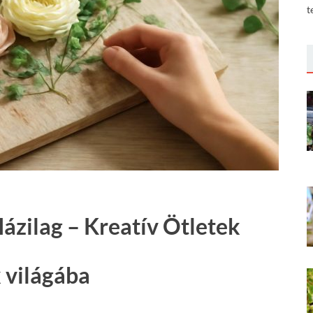
t
ázilag – Kreatív Ötletek
 világába