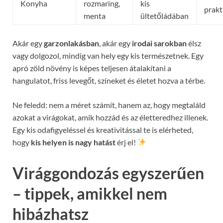
Konyha
rozmaring,
kis
prakt
menta
ültetőládában
Akár egy
garzonlakásban
, akár egy
irodai sarokban
élsz
vagy dolgozol, mindig van hely egy kis természetnek. Egy
apró zöld növény is képes teljesen átalakítani a
hangulatot, friss levegőt, színeket és életet hozva a térbe.
Ne feledd: nem a méret számít, hanem az, hogy megtaláld
azokat a virágokat, amik hozzád és az életteredhez illenek.
Egy kis odafigyeléssel és kreativitással te is elérheted,
hogy
kis helyen is nagy hatást
érj el!
Virággondozás egyszerűen
– tippek, amikkel nem
hibázhatsz