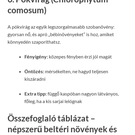
comosum)
A pókvirág az egyik legszorgalmasabb szobanövény:
gyorsan nő, és apró „bébinövényeket” is hoz, amiket
könnyedén szaporíthatsz.
Fényigény:
közepes fényben érzi jól magát
Öntözés:
mérsékelten, ne hagyd teljesen
kiszáradni
Extra tipp:
függő kaspóban nagyon látványos,
főleg, ha a kis sarjai lelógnak
Összefoglaló táblázat –
népszerű beltéri növények és