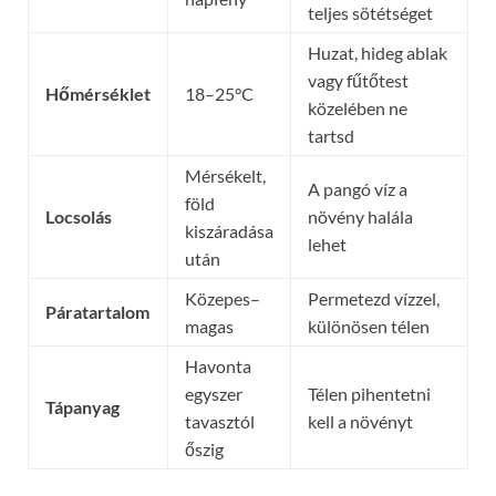
teljes sötétséget
Huzat, hideg ablak
vagy fűtőtest
Hőmérséklet
18–25°C
közelében ne
tartsd
Mérsékelt,
A pangó víz a
föld
Locsolás
növény halála
kiszáradása
lehet
után
Közepes–
Permetezd vízzel,
Páratartalom
magas
különösen télen
Havonta
egyszer
Télen pihentetni
Tápanyag
tavasztól
kell a növényt
őszig