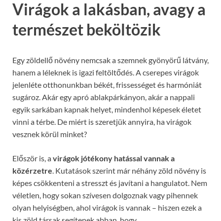
Virágok a lakásban, avagy a
természet beköltözik
Egy zöldellő növény nemcsak a szemnek gyönyörű látvány,
hanem a léleknek is igazi feltöltődés. A cserepes virágok
jelenléte otthonunkban békét, frissességet és harmóniát
sugároz. Akár egy apró ablakpárkányon, akár a nappali
egyik sarkában kapnak helyet, mindenhol képesek életet
vinni a térbe. De miért is szeretjük annyira, ha virágok
vesznek körül minket?
Először is, a
virágok jótékony hatással vannak a
közérzetre
. Kutatások szerint már néhány zöld növény is
képes csökkenteni a stresszt és javítani a hangulatot. Nem
véletlen, hogy sokan szívesen dolgoznak vagy pihennek
olyan helyiségben, ahol virágok is vannak – hiszen ezek a
kis zöld társak segítenek abban, hogy