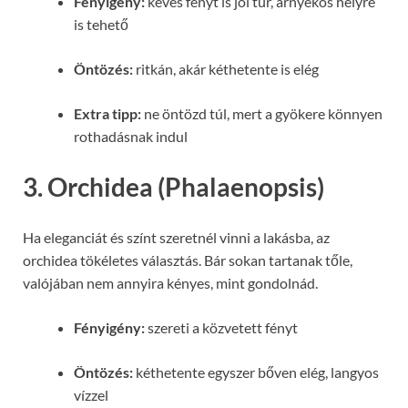
Fényigény:
kevés fényt is jól tűr, árnyékos helyre
is tehető
Öntözés:
ritkán, akár kéthetente is elég
Extra tipp:
ne öntözd túl, mert a gyökere könnyen
rothadásnak indul
3. Orchidea (Phalaenopsis)
Ha eleganciát és színt szeretnél vinni a lakásba, az
orchidea tökéletes választás. Bár sokan tartanak tőle,
valójában nem annyira kényes, mint gondolnád.
Fényigény:
szereti a közvetett fényt
Öntözés:
kéthetente egyszer bőven elég, langyos
vízzel