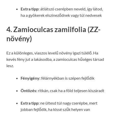
Extra tipp:
átlátszó cserépben neveld, így látod,
ha a gyökerek elszíneződnek vagy túl nedvesek
4. Zamioculcas zamiifolia (ZZ-
növény)
Ez a különleges, viaszos levelű növény igazi túlélő. Ha
kevés fény jut a lakásodba, a zamioculcas hűséges társad
lesz.
Fényigény:
félárnyékban is szépen fejlődik
Öntözés:
ritkán, csak ha a föld teljesen kiszáradt
Extra tipp:
ne ültesd túl nagy cserépbe, mert
jobban fejlődik, ha kissé szűk helyen van