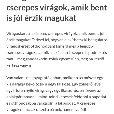
cserepes virágok, amik bent
is jól érzik magukat
Virágoskert a lakásban: cserepes virágok, amik bent is jól
érzik magukat Fedezd fel, hogyan alakíthatsz ki hangulatos
virágoskertet otthonodban! Ismerd meg a legjobb
cserepes virágokat, amik a lakásban is szépen fejlődnek, és
tanulj meg gondoskodni róluk egyszerűen, még ha kezdő
kertész vagy is.
Van valami megnyugtató abban, amikor a természet egy
kis darabja beköltözik a négy fal közé. Egy zöldellő levél,
egy frissen nyíló virág, vagy egy illatos fűszernövény az
ablakpárkányon – mind-mind képesek feldobni a napodat
és otthonosabbá varázsolni a lakásodat. A cserepes
virágok nemcsak díszei a térnek, hanem valódi