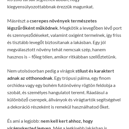
kiegyensúlyozottabbnak érezzük magunkat.
Másrészt a
cserepes növények természetes
légszűrőként működnek
. Megkötik a levegőben lévő port
és szennyeződéseket, valamint oxigént termelnek, így friss
és tisztább levegőt biztosítanak a lakásban. Egy jól
megválasztott növény tehát nemcsak szép, hanem
hasznos is – főleg télen, amikor ritkábban szellőztetünk.
Nem utolsósorban pedig a virágok
stílust és karaktert
adnak az otthonodnak
. Egy trópusi pálma, egy finom
orchidea vagy egy bohém futónövény rögtön feldobja a
szobát, és személyes hangulatot teremt. Ráadásul a
különböző cserepek, állványok és virágtartók segítségével
a dekoráció részeként is remekül használhatod őket.
És ami a legjobb:
nem kell kert ahhoz, hogy
virágoskerted legyen.
Még a legkisebb lakásban is