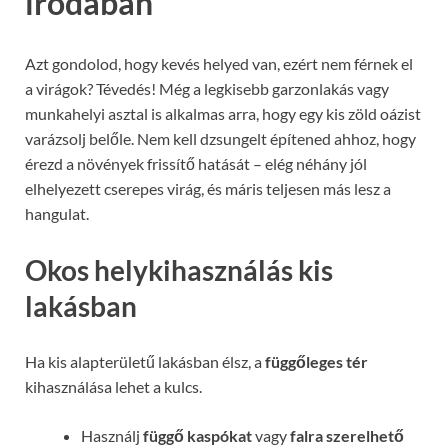
irodában
Azt gondolod, hogy kevés helyed van, ezért nem férnek el
a virágok? Tévedés! Még a legkisebb garzonlakás vagy
munkahelyi asztal is alkalmas arra, hogy egy kis zöld oázist
varázsolj belőle. Nem kell dzsungelt építened ahhoz, hogy
érezd a növények frissítő hatását – elég néhány jól
elhelyezett cserepes virág, és máris teljesen más lesz a
hangulat.
Okos helykihasználás kis
lakásban
Ha kis alapterületű lakásban élsz, a
függőleges tér
kihasználása lehet a kulcs.
Használj
függő kaspókat
vagy
falra szerelhető