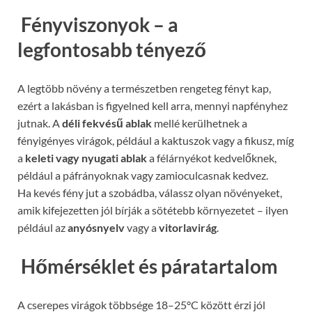
️ Fényviszonyok – a
legfontosabb tényező
A legtöbb növény a természetben rengeteg fényt kap,
ezért a lakásban is figyelned kell arra, mennyi napfényhez
jutnak. A
déli fekvésű ablak
mellé kerülhetnek a
fényigényes virágok, például a kaktuszok vagy a fikusz, míg
a
keleti vagy nyugati ablak
a félárnyékot kedvelőknek,
például a páfrányoknak vagy zamioculcasnak kedvez.
Ha kevés fény jut a szobádba, válassz olyan növényeket,
amik kifejezetten jól bírják a sötétebb környezetet – ilyen
például az
anyósnyelv
vagy a
vitorlavirág
.
️ Hőmérséklet és páratartalom
A cserepes virágok többsége 18–25°C között érzi jól