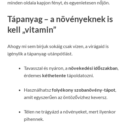
minden oldala kapjon fényt, és egyenletesen nőjön.
Tápanyag – a növényeknek is
kell „vitamin”
Ahogy mi sem bírjuk sokáig csak vízen, a virágaid is
igénylik a tápanyag-utánpótlást.
Tavasszal és nyáron, a
növekedési időszakban
,
érdemes
kéthetente
tápoldatozni.
Használhatsz
folyékony szobanövény-tápot
,
amit egyszerűen az öntözővízhez keversz.
Télen ne trágyázd a növényeket, mert ilyenkor
pihennek.