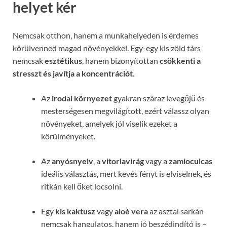
helyet kér
Nemcsak otthon, hanem a munkahelyeden is érdemes
körülvenned magad növényekkel. Egy-egy kis zöld társ
nemcsak
esztétikus
, hanem bizonyítottan
csökkenti a
stresszt és javítja a koncentrációt
.
Az
irodai környezet
gyakran száraz levegőjű és
mesterségesen megvilágított, ezért válassz olyan
növényeket, amelyek jól viselik ezeket a
körülményeket.
Az
anyósnyelv
, a
vitorlavirág
vagy a
zamioculcas
ideális választás, mert kevés fényt is elviselnek, és
ritkán kell őket locsolni.
Egy
kis kaktusz
vagy
aloé vera
az asztal sarkán
nemcsak hangulatos, hanem jó beszédindító is –