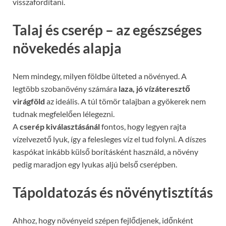
visszafordítani.
Talaj és cserép – az egészséges
növekedés alapja
Nem mindegy, milyen földbe ülteted a növényed. A
legtöbb szobanövény számára
laza, jó vízáteresztő
virágföld
az ideális. A túl tömör talajban a gyökerek nem
tudnak megfelelően lélegezni.
A
cserép kiválasztásánál
fontos, hogy legyen rajta
vízelvezető lyuk, így a felesleges víz el tud folyni. A díszes
kaspókat inkább külső borításként használd, a növény
pedig maradjon egy lyukas aljú belső cserépben.
Tápoldatozás és növénytisztítás
Ahhoz, hogy növényeid szépen fejlődjenek, időnként