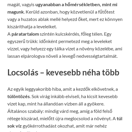
magát, vagyis
ugyanabban a hőmérsékletben, mint mi
magunk
. Kerüld azonban, hogy közvetlenül a fűtőtest
vagy a huzatos ablak mellé helyezd őket, mert ez könnyen
kiszáríthatja a leveleiket.
A
páratartalom
szintén kulcskérdés, főleg télen. Egy
egyszerű trükk: időnként permetezd meg a leveleket
vízzel, vagy helyezz egy tálka vizet a növény közelébe, ami
lassan elpárologva növeli a levegő nedvességtartalmát.
Locsolás – kevesebb néha több
Az egyik leggyakoribb hiba, amit a kezdők elkövetnek, a
túlöntözés
. Sok virág inkább elviseli, ha kicsit kevesebb
vizet kap, mint ha állandóan vízben áll a gyökere.
Általános szabály: mindig várd meg, amíg a föld felső
rétege kiszárad, mielőtt újra meglocsolod a növényt. A
túl
sok víz
gyökérrothadást okozhat, amit már nehéz