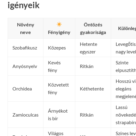
igényeik
Növény
Öntözés
Különle
neve
Fényigény
gyakorisága
Hetente
Levegőtis
Szobafikusz
Közepes
egyszer
nagy leve
Kevés
Szinte
Anyósnyelv
Ritkán
fény
elpusztít
Hosszú vi
Közvetett
Orchidea
Kéthetente
elegáns
fény
megjelen
Lassú
Árnyékot
Zamioculcas
Ritkán
növekedé
is bír
strapabír
Világos
Színes lev