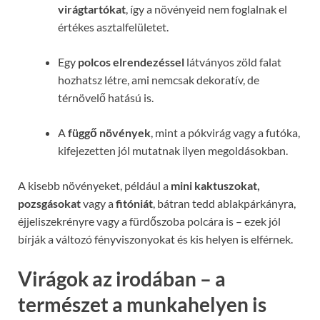
virágtartókat
, így a növényeid nem foglalnak el
értékes asztalfelületet.
Egy
polcos elrendezéssel
látványos zöld falat
hozhatsz létre, ami nemcsak dekoratív, de
térnövelő hatású is.
A
függő növények
, mint a pókvirág vagy a futóka,
kifejezetten jól mutatnak ilyen megoldásokban.
A kisebb növényeket, például a
mini kaktuszokat,
pozsgásokat
vagy a
fitóniát
, bátran tedd ablakpárkányra,
éjjeliszekrényre vagy a fürdőszoba polcára is – ezek jól
bírják a változó fényviszonyokat és kis helyen is elférnek.
Virágok az irodában – a
természet a munkahelyen is