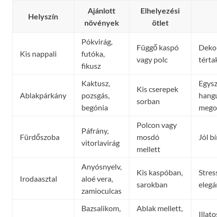
Ajánlott
Elhelyezési
Helyszín
növények
ötlet
Pókvirág,
Függő kaspó
Dekor
Kis nappali
futóka,
vagy polc
térta
fikusz
Kaktusz,
Egysz
Kis cserepek
Ablakpárkány
pozsgás,
hang
sorban
begónia
mego
Polcon vagy
Páfrány,
Fürdőszoba
mosdó
Jól bí
vitorlavirág
mellett
Anyósnyelv,
Kis kaspóban,
Stres
Irodaasztal
aloé vera,
sarokban
elegá
zamioculcas
Bazsalikom,
Ablak mellett,
Illato