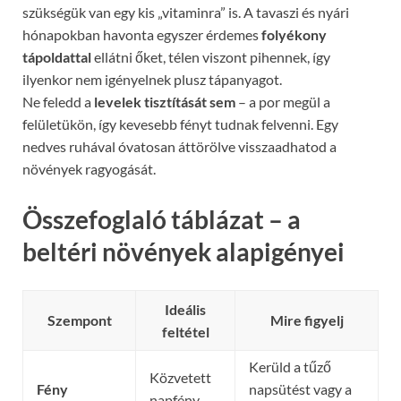
szükségük van egy kis „vitaminra” is. A tavaszi és nyári
hónapokban havonta egyszer érdemes
folyékony
tápoldattal
ellátni őket, télen viszont pihennek, így
ilyenkor nem igényelnek plusz tápanyagot.
Ne feledd a
levelek tisztítását sem
– a por megül a
felületükön, így kevesebb fényt tudnak felvenni. Egy
nedves ruhával óvatosan áttörölve visszaadhatod a
növények ragyogását.
Összefoglaló táblázat – a
beltéri növények alapigényei
Ideális
Szempont
Mire figyelj
feltétel
Kerüld a tűző
Közvetett
Fény
napsütést vagy a
napfény