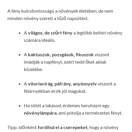
A fény kulcsfontosságú a növények életében, de nem
minden növény szereti a tűző napsütést.
A
világos, de szűrt fény
a legtöbb beltéri növény
számára ideális.
A
kaktuszok, pozsgások, fikuszok
viszont
imádják a napfényt, ezért tedd őket ablak
közelébe.
A
vitorlavirág, páfrány, anyósnyelv
viszont a
félárnyékban érzik jól magukat.
Ha sötét a lakásod, érdemes beruházni egy
növénylámpára
, ami pótolja a természetes fényt.
Tipp: időnként
fordítsd el a cserepeket
, hogy a növény