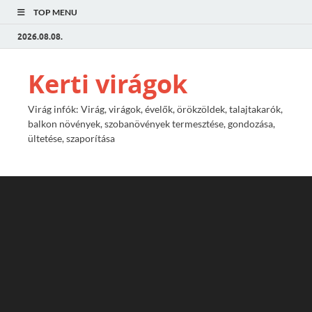
TOP MENU
2026.08.08.
Kerti virágok
Virág infók: Virág, virágok, évelők, örökzöldek, talajtakarók,
balkon növények, szobanövények termesztése, gondozása,
ültetése, szaporítása