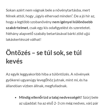
Sokan azért nem vágnak bele a növénytartásba, mert
félnek attól, hogy „úgyis elhervad minden”. De a jó hír az,
hogy a legtöbb szobanövény
nem igényel különösebb
szakértelmet
, csak egy kis odafigyelést és szeretetet.
Néhány alapvető szabály betartásával bárki zöld ujjú
lakáskertésszé válhat!
Öntözés – se túl sok, se túl
kevés
Az egyik leggyakoribb hiba a túlöntözés. A növények
gyökerei ugyanúgy levegőhöz jutnak, mint mi, és ha
állandóan vízben állnak, megfulladnak.
Mindig ellenőrizd a talaj nedvességét!
Szúrj bele
az ujjaddal: ha az első 2-3 cm még nedves, várj pár