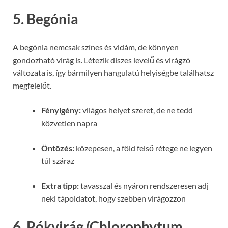
5. Begónia
A begónia nemcsak színes és vidám, de könnyen
gondozható virág is. Létezik díszes levelű és virágzó
változata is, így bármilyen hangulatú helyiségbe találhatsz
megfelelőt.
Fényigény:
világos helyet szeret, de ne tedd
közvetlen napra
Öntözés:
közepesen, a föld felső rétege ne legyen
túl száraz
Extra tipp:
tavasszal és nyáron rendszeresen adj
neki tápoldatot, hogy szebben virágozzon
6. Pókvirág (Chlorophytum