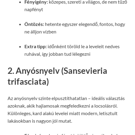
Fényigény:
közepes, szereti a világos, de nem tűző
napfényt
Öntözés:
hetente egyszer elegendő, fontos, hogy
ne álljon vízben
Extra tipp:
időnként töröld le a leveleit nedves
ruhával, így jobban tud lélegezni
2. Anyósnyelv (Sansevieria
trifasciata)
Az anyósnyelv szinte elpusztíthatatlan – ideális választás
azoknak, akik hajlamosak megfeledkezni a locsolásról.
Különleges, kard alakú levelei miatt modern, letisztult
lakásokban is nagyon jól mutat.