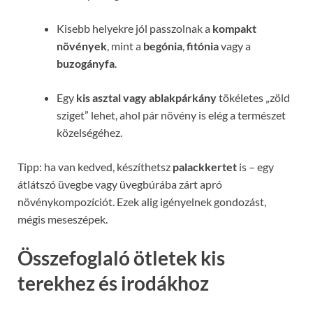
Kisebb helyekre jól passzolnak a
kompakt
növények
, mint a
begónia
,
fitónia
vagy a
buzogányfa
.
Egy
kis asztal vagy ablakpárkány
tökéletes „zöld
sziget” lehet, ahol pár növény is elég a természet
közelségéhez.
Tipp: ha van kedved, készíthetsz
palackkertet
is – egy
átlátszó üvegbe vagy üvegbúrába zárt apró
növénykompozíciót. Ezek alig igényelnek gondozást,
mégis meseszépek.
Összefoglaló ötletek kis
terekhez és irodákhoz