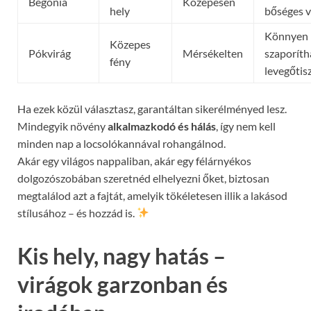
Begónia
Közepesen
hely
bőséges v
Könnyen
Közepes
Pókvirág
Mérsékelten
szaporíth
fény
levegőtis
Ha ezek közül választasz, garantáltan sikerélményed lesz.
Mindegyik növény
alkalmazkodó és hálás
, így nem kell
minden nap a locsolókannával rohangálnod.
Akár egy világos nappaliban, akár egy félárnyékos
dolgozószobában szeretnéd elhelyezni őket, biztosan
megtalálod azt a fajtát, amelyik tökéletesen illik a lakásod
stílusához – és hozzád is.
Kis hely, nagy hatás –
virágok garzonban és