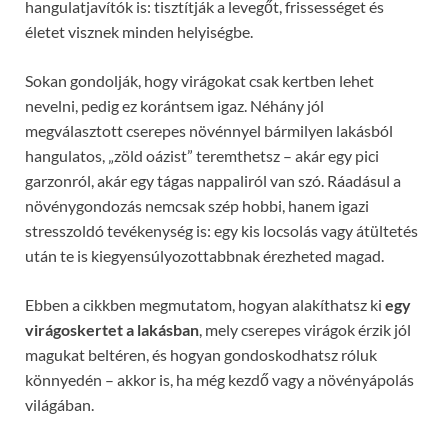
hangulatjavítók is: tisztítják a levegőt, frissességet és
életet visznek minden helyiségbe.
Sokan gondolják, hogy virágokat csak kertben lehet
nevelni, pedig ez korántsem igaz. Néhány jól
megválasztott cserepes növénnyel bármilyen lakásból
hangulatos, „zöld oázist” teremthetsz – akár egy pici
garzonról, akár egy tágas nappaliról van szó. Ráadásul a
növénygondozás nemcsak szép hobbi, hanem igazi
stresszoldó tevékenység is: egy kis locsolás vagy átültetés
után te is kiegyensúlyozottabbnak érezheted magad.
Ebben a cikkben megmutatom, hogyan alakíthatsz ki
egy
virágoskertet a lakásban
, mely cserepes virágok érzik jól
magukat beltéren, és hogyan gondoskodhatsz róluk
könnyedén – akkor is, ha még kezdő vagy a növényápolás
világában.