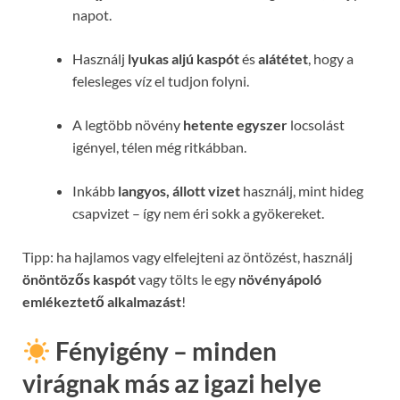
napot.
Használj
lyukas aljú kaspót
és
alátétet
, hogy a
felesleges víz el tudjon folyni.
A legtöbb növény
hetente egyszer
locsolást
igényel, télen még ritkábban.
Inkább
langyos, állott vizet
használj, mint hideg
csapvizet – így nem éri sokk a gyökereket.
Tipp: ha hajlamos vagy elfelejteni az öntözést, használj
önöntözős kaspót
vagy tölts le egy
növényápoló
emlékeztető alkalmazást
!
Fényigény – minden
virágnak más az igazi helye